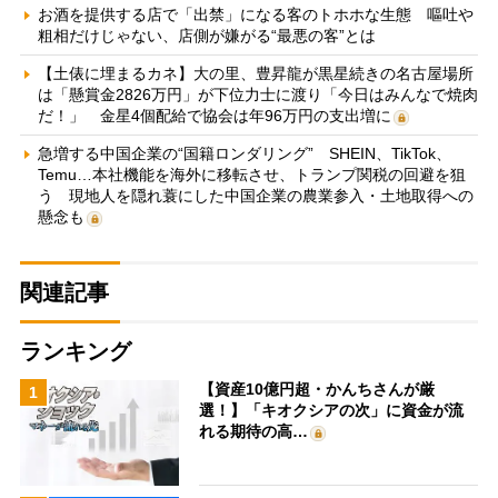
お酒を提供する店で「出禁」になる客のトホホな生態 嘔吐や
粗相だけじゃない、店側が嫌がる“最悪の客”とは
【土俵に埋まるカネ】大の里、豊昇龍が黒星続きの名古屋場所
は「懸賞金2826万円」が下位力士に渡り「今日はみんなで焼肉
だ！」 金星4個配給で協会は年96万円の支出増に
急増する中国企業の“国籍ロンダリング” SHEIN、TikTok、
Temu…本社機能を海外に移転させ、トランプ関税の回避を狙
う 現地人を隠れ蓑にした中国企業の農業参入・土地取得への
懸念も
関連記事
ランキング
【資産10億円超・かんちさんが厳
1
選！】「キオクシアの次」に資金が流
れる期待の高…