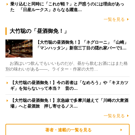
乗り込むと同時に「これが軽？」と戸惑うのには理由があっ
た 「日産ルークス」さらなる躍進…
一覧を見る
大竹聡の「昼酒御免！」
【大竹聡の昼酒御免！】「ネグローニ」「山崎」
「マンハッタン」新宿三丁目の隠れ家バーで1…
お酒はいつ飲んでもいいものだが、昼から飲むお酒にはまた格
別の味わいがある――。ライター・作家の大竹…
【大竹聡の昼酒御免！】今の若者は「なめろう」や「キヌカツ
ギ」を知らないって本当？ 昔の…
【大竹聡の昼酒御免！】京急線で多摩川越えて「川崎の大衆酒
場」へと昼酒旅 押し寄せるノス…
一覧を見る
著者・連載の一覧を見る