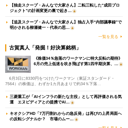
【独走スクープ・みんなで大家さん】二転三転した“成田プロ
ジェクト”の計画変更の裏で起き…
【追及スクープ・みんなで大家さん】独占入手“内部議事録”で
明かされる柳瀬健一・代表の思…
一覧を見る
古賀真人「発掘！好決算銘柄」
《株価34％急落のワークマンに特大反転の期待》
6月の売上低迷を吹き飛ばす第1四半期決算、…
6月3日に8330円をつけたワークマン（東証スタンダード・
7564）の株価は、わずか1カ月あまりで約34％下落…
三菱重工が「AIインフラの新たな主役」として再評価される気
運 エヌビディアとの提携でAI…
キオクシアHD「7万円割れからの急反発」は再びの上昇局面へ
の反転シグナルか？ 市場のムー…
一覧を見る