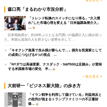
森口亮「まるわかり市況分析」
「トレンド転換のスイッチになり得る」“介入慣
れ”した市場心理を変える「日米協調為替介入」
…
日米両政府が、約28年ぶりとなる円買いの協調介入に踏み切っ
た。米国も追加介入を辞さない姿勢を示して…
「キオクシア急落で含み損が膨らんで…」損失を投資家として
の成長につなげる4つの視点 …
「NYダウは高値更新、ナスダック・S&P500は足踏み」が意味
する米国株市場の変化 半…
一覧を見る
大前研一「ビジネス新大陸」の歩き方
「イラン戦争を利用して儲けている」利益相反と
の批判が強まるトランプファミリーの不正蓄財
疑…