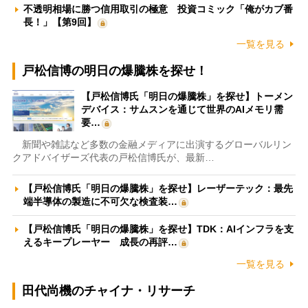
不透明相場に勝つ信用取引の極意 投資コミック「俺がカブ番
長！」【第9回】
一覧を見る
戸松信博の明日の爆騰株を探せ！
【戸松信博氏「明日の爆騰株」を探せ】トーメン
デバイス：サムスンを通じて世界のAIメモリ需
要…
新聞や雑誌など多数の金融メディアに出演するグローバルリン
クアドバイザーズ代表の戸松信博氏が、最新…
【戸松信博氏「明日の爆騰株」を探せ】レーザーテック：最先
端半導体の製造に不可欠な検査装…
【戸松信博氏「明日の爆騰株」を探せ】TDK：AIインフラを支
えるキープレーヤー 成長の再評…
一覧を見る
田代尚機のチャイナ・リサーチ