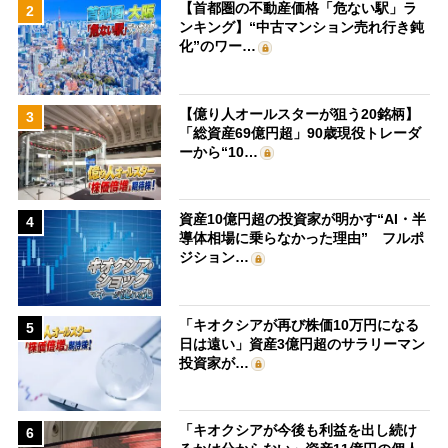
【首都圏の不動産価格「危ない駅」ラ
2
ンキング】“中古マンション売れ行き鈍
化”のワー…
【億り人オールスターが狙う20銘柄】
3
「総資産69億円超」90歳現役トレーダ
ーから“10…
資産10億円超の投資家が明かす“AI・半
4
導体相場に乗らなかった理由” フルポ
ジション…
「キオクシアが再び株価10万円になる
5
日は遠い」資産3億円超のサラリーマン
投資家が…
「キオクシアが今後も利益を出し続け
6