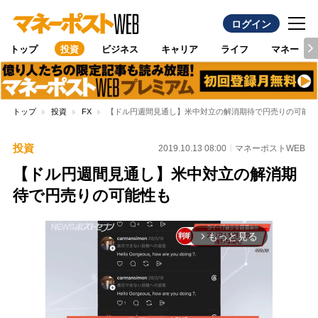
ログイン
トップ
投資
ビジネス
キャリア
ライフ
マネー
トップ
投資
FX
【ドル円週間見通し】米中対立の解消期待で円売りの可能性
投資
2019.10.13 08:00
マネーポストWEB
【ドル円週間見通し】米中対立の解消期
待で円売りの可能性も
もっと見る
arrow_forward_ios