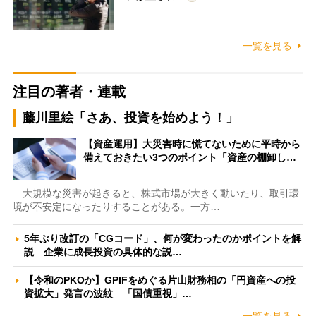
一覧を見る
注目の著者・連載
藤川里絵「さあ、投資を始めよう！」
【資産運用】大災害時に慌てないために平時から
備えておきたい3つのポイント「資産の棚卸し…
大規模な災害が起きると、株式市場が大きく動いたり、取引環
境が不安定になったりすることがある。一方…
5年ぶり改訂の「CGコード」、何が変わったのかポイントを解
説 企業に成長投資の具体的な説…
【令和のPKOか】GPIFをめぐる片山財務相の「円資産への投
資拡大」発言の波紋 「国債重視」…
一覧を見る