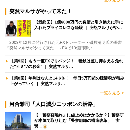
突然マルサがやって来た！
【最終回】1億6000万円の負債と引き換えに手に
入れたプライスレスな経験 ｜ 突然マルサがや…
2009年12月に発行された元FXトレーダー・磯貝清明氏の著書
『突然マルサがやって来た！～FXで10億円稼い…
【第9回】もう一度FXでリベンジ！ 種銭は差し押さえを免れ
た”ヒミツのお金” ｜ 突然マルサ…
【第8回】年利はなんと14.6％！ 毎日5万円超の延滞税が積み
上がっていく ｜ 突然マルサ…
一覧を見る
河合雅司「人口減少ニッポンの活路」
【「警察官離れ」に歯止めはかかるか？】警察庁
が本気で取り組む「警察組織の構造改革」 実
現…