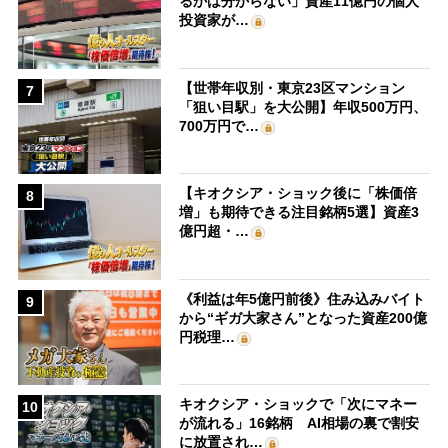
るかは分からない」資産11億円の個人
投資家が…
【世帯年収別・東京23区マンション
7
「狙い目駅」を大公開】年収500万円、
700万円で…
【キオクシア・ショック後に「株価倍
8
増」も期待できる注目銘柄5選】資産3
億円超・…
《利益は年5億円前後》住み込みバイト
9
から“ギガ大家さん”となった資産200億
円税理…
キオクシア・ショックで「次にマネー
10
が流れる」16銘柄 AI相場の裏で割安
に放置され…