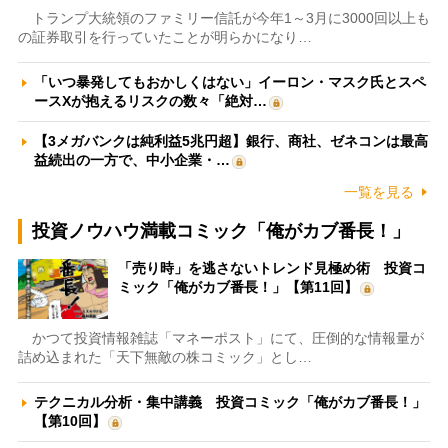
トランプ大統領のファミリー信託が今年1～3月に3000回以上も
の証券取引を行っていたことが明らかになり…
「いつ暴発してもおかしくはない」イーロン・マスク氏とスペ
ースXが抱えるリスクの数々「絶対…
【3メガバンクは純利益5兆円超】銀行、商社、ゼネコンは最高
益続出の一方で、中小企業・…
一覧を見る
投資ノウハウ満載コミック「俺がカブ番長！」
「売り時」を逃さないトレンド見極め術 投資コ
ミック「俺がカブ番長！」【第11回】
かつて投資情報雑誌「マネーポスト」にて、圧倒的な情報量が
詰め込まれた「天下無敵の株コミック」とし…
テクニカル分析・集中講義 投資コミック「俺がカブ番長！」
【第10回】