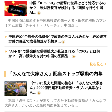
中国「Kimi K3」の衝撃に世界はどう対応するの
か？ 米財務長官が検討する「蒸留を行う中国
AI…
中国経済に精通する中国株投資の第一人者・田代尚機氏のプレ
ミアム連載「チャイナ・リサーチ」。中国企…
中国経済“予想外の低成長”で政策のテコ入れ必至か 経済運営
方針の修正で成長加速が予想さ…
“AI革命”で爆発的な需要拡大が見込まれる「CXO」とは何
か？ 高い競争力を持つ中国の医薬品…
一覧を見る
「みんなで大家さん」配当ストップ騒動の内幕
《ついに見えた問題の核心》「みんなで大家さ
ん」2000億円超不動産投資トラブル“異常なく
ら…
本誌『週刊ポスト』が追及してきた不動産投資商品「みんなで
大家さん」がいよいよ最終局面を迎えている…