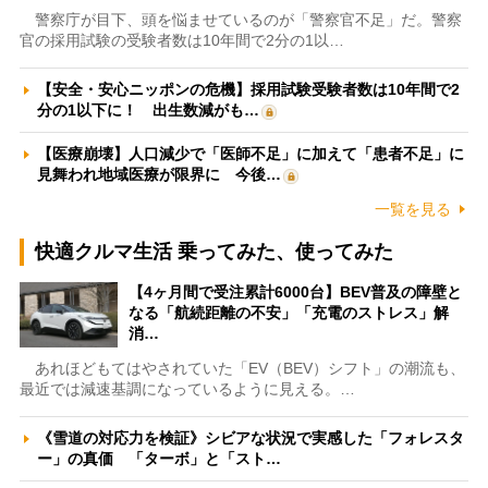
警察庁が目下、頭を悩ませているのが「警察官不足」だ。警察
官の採用試験の受験者数は10年間で2分の1以…
【安全・安心ニッポンの危機】採用試験受験者数は10年間で2
分の1以下に！ 出生数減がも…
【医療崩壊】人口減少で「医師不足」に加えて「患者不足」に
見舞われ地域医療が限界に 今後…
一覧を見る
快適クルマ生活 乗ってみた、使ってみた
【4ヶ月間で受注累計6000台】BEV普及の障壁と
なる「航続距離の不安」「充電のストレス」解
消…
あれほどもてはやされていた「EV（BEV）シフト」の潮流も、
最近では減速基調になっているように見える。…
《雪道の対応力を検証》シビアな状況で実感した「フォレスタ
ー」の真価 「ターボ」と「スト…