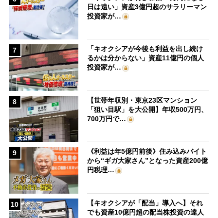
日は遠い」資産3億円超のサラリーマン
投資家が…
「キオクシアが今後も利益を出し続け
7
るかは分からない」資産11億円の個人
投資家が…
【世帯年収別・東京23区マンション
8
「狙い目駅」を大公開】年収500万円、
700万円で…
《利益は年5億円前後》住み込みバイト
9
から“ギガ大家さん”となった資産200億
円税理…
【キオクシアが「配当」導入へ】それ
10
でも資産10億円超の配当株投資の達人