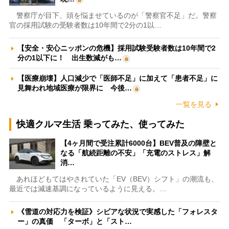
警察庁が目下、頭を悩ませているのが「警察官不足」だ。警察
官の採用試験の受験者数は10年間で2分の1以…
【安全・安心ニッポンの危機】採用試験受験者数は10年間で2
分の1以下に！ 出生数減がも…
【医療崩壊】人口減少で「医師不足」に加えて「患者不足」に
見舞われ地域医療が限界に 今後…
一覧を見る
快適クルマ生活 乗ってみた、使ってみた
【4ヶ月間で受注累計6000台】BEV普及の障壁と
なる「航続距離の不安」「充電のストレス」解
消…
あれほどもてはやされていた「EV（BEV）シフト」の潮流も、
最近では減速基調になっているように見える。…
《雪道の対応力を検証》シビアな状況で実感した「フォレスタ
ー」の真価 「ターボ」と「スト…