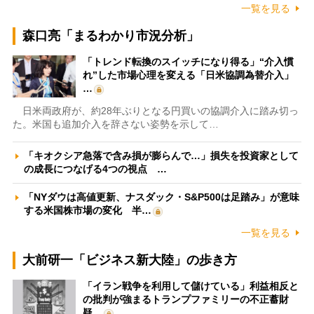
一覧を見る
森口亮「まるわかり市況分析」
「トレンド転換のスイッチになり得る」“介入慣
れ”した市場心理を変える「日米協調為替介入」
…
日米両政府が、約28年ぶりとなる円買いの協調介入に踏み切っ
た。米国も追加介入を辞さない姿勢を示して…
「キオクシア急落で含み損が膨らんで…」損失を投資家として
の成長につなげる4つの視点 …
「NYダウは高値更新、ナスダック・S&P500は足踏み」が意味
する米国株市場の変化 半…
一覧を見る
大前研一「ビジネス新大陸」の歩き方
「イラン戦争を利用して儲けている」利益相反と
の批判が強まるトランプファミリーの不正蓄財
疑…