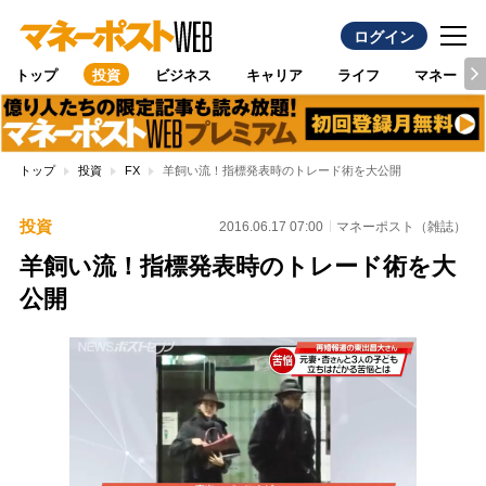
ログイン
トップ
投資
ビジネス
キャリア
ライフ
マネー
トップ
投資
FX
羊飼い流！指標発表時のトレード術を大公開
投資
2016.06.17 07:00
マネーポスト（雑誌）
羊飼い流！指標発表時のトレード術を大
公開