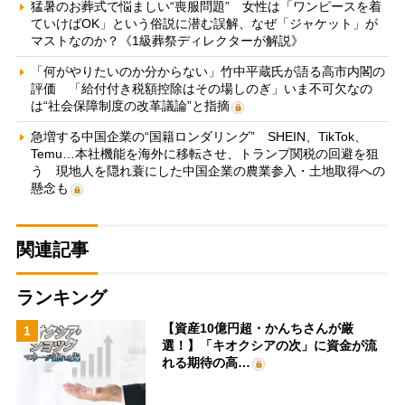
猛暑のお葬式で悩ましい“喪服問題” 女性は「ワンピースを着
ていけばOK」という俗説に潜む誤解、なぜ「ジャケット」が
マストなのか？《1級葬祭ディレクターが解説》
「何がやりたいのか分からない」竹中平蔵氏が語る高市内閣の
評価 「給付付き税額控除はその場しのぎ」いま不可欠なの
は“社会保障制度の改革議論”と指摘
急増する中国企業の“国籍ロンダリング” SHEIN、TikTok、
Temu…本社機能を海外に移転させ、トランプ関税の回避を狙
う 現地人を隠れ蓑にした中国企業の農業参入・土地取得への
懸念も
関連記事
ランキング
【資産10億円超・かんちさんが厳
1
選！】「キオクシアの次」に資金が流
れる期待の高…