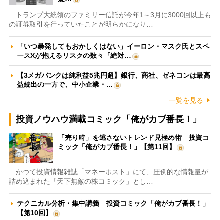
トランプ大統領のファミリー信託が今年1～3月に3000回以上も
の証券取引を行っていたことが明らかになり…
「いつ暴発してもおかしくはない」イーロン・マスク氏とスペ
ースXが抱えるリスクの数々「絶対…
【3メガバンクは純利益5兆円超】銀行、商社、ゼネコンは最高
益続出の一方で、中小企業・…
一覧を見る
投資ノウハウ満載コミック「俺がカブ番長！」
「売り時」を逃さないトレンド見極め術 投資コ
ミック「俺がカブ番長！」【第11回】
かつて投資情報雑誌「マネーポスト」にて、圧倒的な情報量が
詰め込まれた「天下無敵の株コミック」とし…
テクニカル分析・集中講義 投資コミック「俺がカブ番長！」
【第10回】