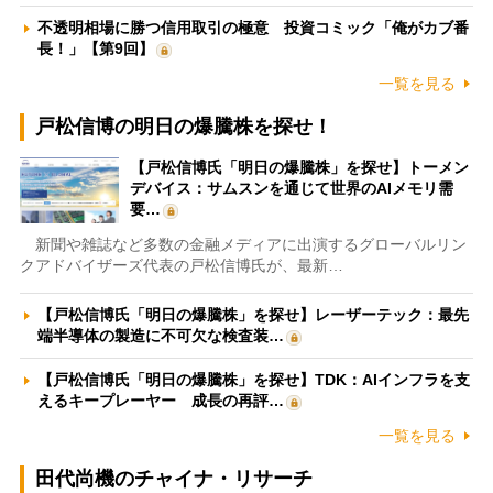
不透明相場に勝つ信用取引の極意 投資コミック「俺がカブ番
長！」【第9回】
一覧を見る
戸松信博の明日の爆騰株を探せ！
【戸松信博氏「明日の爆騰株」を探せ】トーメン
デバイス：サムスンを通じて世界のAIメモリ需
要…
新聞や雑誌など多数の金融メディアに出演するグローバルリン
クアドバイザーズ代表の戸松信博氏が、最新…
【戸松信博氏「明日の爆騰株」を探せ】レーザーテック：最先
端半導体の製造に不可欠な検査装…
【戸松信博氏「明日の爆騰株」を探せ】TDK：AIインフラを支
えるキープレーヤー 成長の再評…
一覧を見る
田代尚機のチャイナ・リサーチ