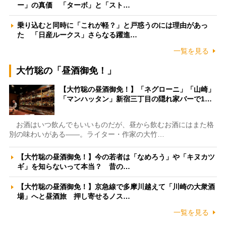
ー」の真価 「ターボ」と「スト…
乗り込むと同時に「これが軽？」と戸惑うのには理由があっ
た 「日産ルークス」さらなる躍進…
一覧を見る
大竹聡の「昼酒御免！」
【大竹聡の昼酒御免！】「ネグローニ」「山崎」
「マンハッタン」新宿三丁目の隠れ家バーで1…
お酒はいつ飲んでもいいものだが、昼から飲むお酒にはまた格
別の味わいがある――。ライター・作家の大竹…
【大竹聡の昼酒御免！】今の若者は「なめろう」や「キヌカツ
ギ」を知らないって本当？ 昔の…
【大竹聡の昼酒御免！】京急線で多摩川越えて「川崎の大衆酒
場」へと昼酒旅 押し寄せるノス…
一覧を見る