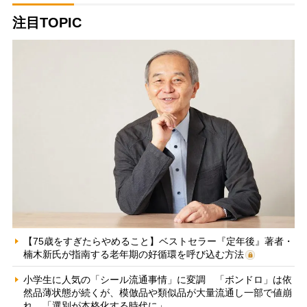
注目TOPIC
【75歳をすぎたらやめること】ベストセラー『定年後』著者・
楠木新氏が指南する老年期の好循環を呼び込む方法
小学生に人気の「シール流通事情」に変調 「ボンドロ」は依
然品薄状態が続くが、模倣品や類似品が大量流通し一部で値崩
れ 「選別が本格化する時代に」