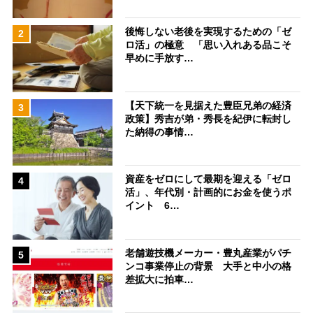
後悔しない老後を実現するための「ゼ
2
ロ活」の極意 「思い入れある品こそ
早めに手放す…
【天下統一を見据えた豊臣兄弟の経済
3
政策】秀吉が弟・秀長を紀伊に転封し
た納得の事情…
資産をゼロにして最期を迎える「ゼロ
4
活」、年代別・計画的にお金を使うポ
イント 6…
老舗遊技機メーカー・豊丸産業がパチ
5
ンコ事業停止の背景 大手と中小の格
差拡大に拍車…