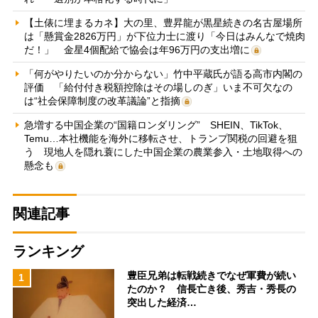
【土俵に埋まるカネ】大の里、豊昇龍が黒星続きの名古屋場所
は「懸賞金2826万円」が下位力士に渡り「今日はみんなで焼肉
だ！」 金星4個配給で協会は年96万円の支出増に
「何がやりたいのか分からない」竹中平蔵氏が語る高市内閣の
評価 「給付付き税額控除はその場しのぎ」いま不可欠なの
は“社会保障制度の改革議論”と指摘
急増する中国企業の“国籍ロンダリング” SHEIN、TikTok、
Temu…本社機能を海外に移転させ、トランプ関税の回避を狙
う 現地人を隠れ蓑にした中国企業の農業参入・土地取得への
懸念も
関連記事
ランキング
豊臣兄弟は転戦続きでなぜ軍費が続い
1
たのか？ 信長亡き後、秀吉・秀長の
突出した経済…