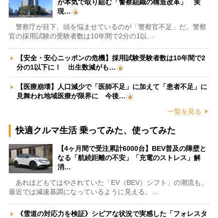
が本気で取り組む「警察組織の構造改革」 実
現…
警察庁が目下、頭を悩ませているのが「警察官不足」だ。警察
官の採用試験の受験者数は10年間で2分の1以…
【安全・安心ニッポンの危機】採用試験受験者数は10年間で2
分の1以下に！ 出生数減がも…
【医療崩壊】人口減少で「医師不足」に加えて「患者不足」に
見舞われ地域医療が限界に 今後…
一覧を見る
快適クルマ生活 乗ってみた、使ってみた
【4ヶ月間で受注累計6000台】BEV普及の障壁と
なる「航続距離の不安」「充電のストレス」解
消…
あれほどもてはやされていた「EV（BEV）シフト」の潮流も、
最近では減速基調になっているように見える。…
《雪道の対応力を検証》シビアな状況で実感した「フォレスタ