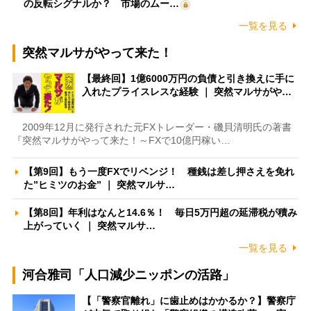
の反転シグナルか？ 市場のムー…
一覧を見る
突然マルサがやって来た！
【最終回】1億6000万円の負債と引き換えに手に
入れたプライスレスな経験 ｜ 突然マルサがや…
2009年12月に発行された元FXトレーダー・磯貝清明氏の著書
『突然マルサがやって来た！～FXで10億円稼い…
【第9回】もう一度FXでリベンジ！ 種銭は差し押さえを免れ
た”ヒミツのお金” ｜ 突然マルサ…
【第8回】年利はなんと14.6％！ 毎日5万円超の延滞税が積み
上がっていく ｜ 突然マルサ…
一覧を見る
河合雅司「人口減少ニッポンの活路」
【「警察官離れ」に歯止めはかかるか？】警察庁