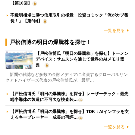
【第10回】
不透明相場に勝つ信用取引の極意 投資コミック「俺がカブ番
長！」【第9回】
一覧を見る
戸松信博の明日の爆騰株を探せ！
【戸松信博氏「明日の爆騰株」を探せ】トーメン
デバイス：サムスンを通じて世界のAIメモリ需
要…
新聞や雑誌など多数の金融メディアに出演するグローバルリン
クアドバイザーズ代表の戸松信博氏が、最新…
【戸松信博氏「明日の爆騰株」を探せ】レーザーテック：最先
端半導体の製造に不可欠な検査装…
【戸松信博氏「明日の爆騰株」を探せ】TDK：AIインフラを支
えるキープレーヤー 成長の再評…
一覧を見る