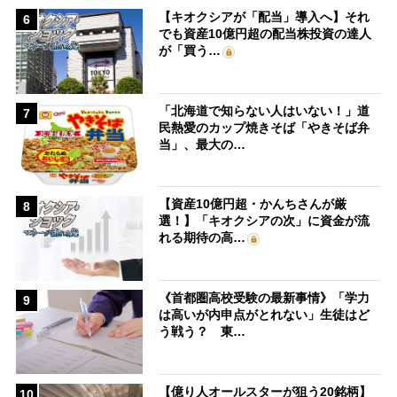
【キオクシアが「配当」導入へ】それ
6
でも資産10億円超の配当株投資の達人
が「買う…
「北海道で知らない人はいない！」道
7
民熱愛のカップ焼きそば「やきそば弁
当」、最大の…
【資産10億円超・かんちさんが厳
8
選！】「キオクシアの次」に資金が流
れる期待の高…
《首都圏高校受験の最新事情》「学力
9
は高いが内申点がとれない」生徒はど
う戦う？ 東…
【億り人オールスターが狙う20銘柄】
10