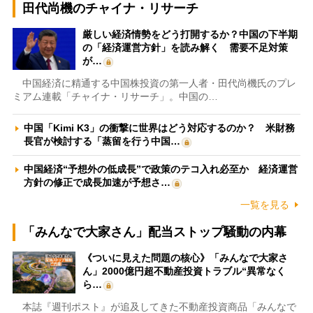
田代尚機のチャイナ・リサーチ
厳しい経済情勢をどう打開するか？中国の下半期
の「経済運営方針」を読み解く 需要不足対策
が…
中国経済に精通する中国株投資の第一人者・田代尚機氏のプレ
ミアム連載「チャイナ・リサーチ」。中国の…
中国「Kimi K3」の衝撃に世界はどう対応するのか？ 米財務
長官が検討する「蒸留を行う中国…
中国経済“予想外の低成長”で政策のテコ入れ必至か 経済運営
方針の修正で成長加速が予想さ…
一覧を見る
「みんなで大家さん」配当ストップ騒動の内幕
《ついに見えた問題の核心》「みんなで大家さ
ん」2000億円超不動産投資トラブル“異常なく
ら…
本誌『週刊ポスト』が追及してきた不動産投資商品「みんなで