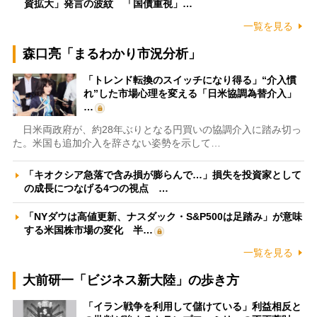
資拡大」発言の波紋 「国債重視」…
一覧を見る
森口亮「まるわかり市況分析」
「トレンド転換のスイッチになり得る」“介入慣
れ”した市場心理を変える「日米協調為替介入」
…
日米両政府が、約28年ぶりとなる円買いの協調介入に踏み切っ
た。米国も追加介入を辞さない姿勢を示して…
「キオクシア急落で含み損が膨らんで…」損失を投資家として
の成長につなげる4つの視点 …
「NYダウは高値更新、ナスダック・S&P500は足踏み」が意味
する米国株市場の変化 半…
一覧を見る
大前研一「ビジネス新大陸」の歩き方
「イラン戦争を利用して儲けている」利益相反と