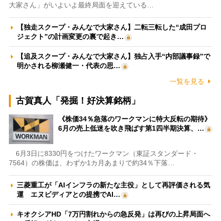
大家さん」がいよいよ最終局面を迎えている…
【独走スクープ・みんなで大家さん】二転三転した“成田プロ
ジェクト”の計画変更の裏で起き…
【追及スクープ・みんなで大家さん】独占入手“内部議事録”で
明かされる柳瀬健一・代表の思…
一覧を見る
古賀真人「発掘！好決算銘柄」
《株価34％急落のワークマンに特大反転の期待》
6月の売上低迷を吹き飛ばす第1四半期決算、…
6月3日に8330円をつけたワークマン（東証スタンダード・
7564）の株価は、わずか1カ月あまりで約34％下落…
三菱重工が「AIインフラの新たな主役」として再評価される気
運 エヌビディアとの提携でAI…
キオクシアHD「7万円割れからの急反発」は再びの上昇局面へ