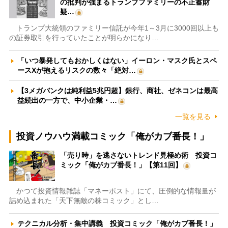
の批判が強まるトランプファミリーの不正蓄財
疑…
トランプ大統領のファミリー信託が今年1～3月に3000回以上も
の証券取引を行っていたことが明らかになり…
「いつ暴発してもおかしくはない」イーロン・マスク氏とスペ
ースXが抱えるリスクの数々「絶対…
【3メガバンクは純利益5兆円超】銀行、商社、ゼネコンは最高
益続出の一方で、中小企業・…
一覧を見る
投資ノウハウ満載コミック「俺がカブ番長！」
「売り時」を逃さないトレンド見極め術 投資コ
ミック「俺がカブ番長！」【第11回】
かつて投資情報雑誌「マネーポスト」にて、圧倒的な情報量が
詰め込まれた「天下無敵の株コミック」とし…
テクニカル分析・集中講義 投資コミック「俺がカブ番長！」