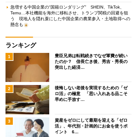
急増する中国企業の“国籍ロンダリング” SHEIN、TikTok、
Temu…本社機能を海外に移転させ、トランプ関税の回避を狙
う 現地人を隠れ蓑にした中国企業の農業参入・土地取得への
懸念も
ランキング
豊臣兄弟は転戦続きでなぜ軍費が続い
1
たのか？ 信長亡き後、秀吉・秀長の
突出した経済…
後悔しない老後を実現するための「ゼ
2
ロ活」の極意 「思い入れある品こそ
早めに手放す…
資産をゼロにして最期を迎える「ゼロ
3
活」、年代別・計画的にお金を使うポ
イント 6…