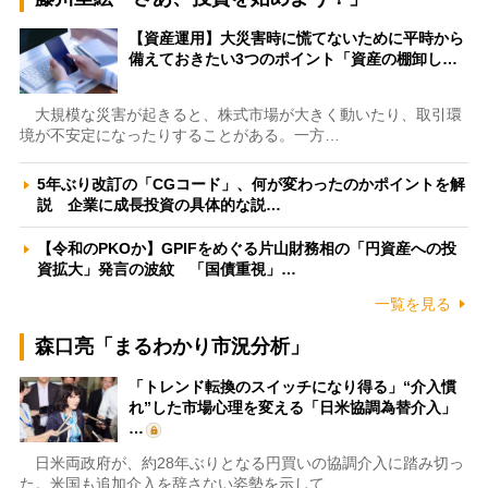
【資産運用】大災害時に慌てないために平時から
備えておきたい3つのポイント「資産の棚卸し…
大規模な災害が起きると、株式市場が大きく動いたり、取引環
境が不安定になったりすることがある。一方…
5年ぶり改訂の「CGコード」、何が変わったのかポイントを解
説 企業に成長投資の具体的な説…
【令和のPKOか】GPIFをめぐる片山財務相の「円資産への投
資拡大」発言の波紋 「国債重視」…
一覧を見る
森口亮「まるわかり市況分析」
「トレンド転換のスイッチになり得る」“介入慣
れ”した市場心理を変える「日米協調為替介入」
…
日米両政府が、約28年ぶりとなる円買いの協調介入に踏み切っ
た。米国も追加介入を辞さない姿勢を示して…