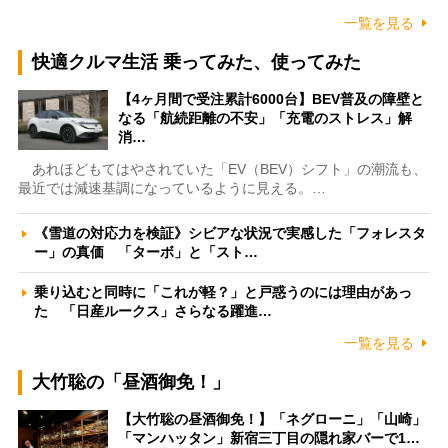
一覧を見る
快適クルマ生活 乗ってみた、使ってみた
【4ヶ月間で受注累計6000台】BEV普及の障壁と
なる「航続距離の不安」「充電のストレス」解
消…
あれほどもてはやされていた「EV（BEV）シフト」の潮流も、
最近では減速基調になっているように見える。…
《雪道の対応力を検証》シビアな状況で実感した「フォレスタ
ー」の真価 「ターボ」と「スト…
乗り込むと同時に「これが軽？」と戸惑うのには理由があっ
た 「日産ルークス」さらなる躍進…
一覧を見る
大竹聡の「昼酒御免！」
【大竹聡の昼酒御免！】「ネグローニ」「山崎」
「マンハッタン」新宿三丁目の隠れ家バーで1…