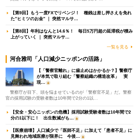
【第9回】もう一度FXでリベンジ！ 種銭は差し押さえを免れ
た”ヒミツのお金” ｜ 突然マルサ…
【第8回】年利はなんと14.6％！ 毎日5万円超の延滞税が積み
上がっていく ｜ 突然マルサ…
一覧を見る
河合雅司「人口減少ニッポンの活路」
【「警察官離れ」に歯止めはかかるか？】警察庁
が本気で取り組む「警察組織の構造改革」 実
現…
警察庁が目下、頭を悩ませているのが「警察官不足」だ。警察
官の採用試験の受験者数は10年間で2分の1以…
【安全・安心ニッポンの危機】採用試験受験者数は10年間で2
分の1以下に！ 出生数減がも…
【医療崩壊】人口減少で「医師不足」に加えて「患者不足」に
見舞われ地域医療が限界に 今後…