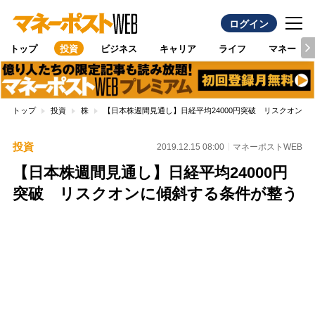
ログイン
トップ
投資
ビジネス
キャリア
ライフ
マネー
トップ
投資
株
【日本株週間見通し】日経平均24000円突破 リスクオンに
投資
2019.12.15 08:00
マネーポストWEB
【日本株週間見通し】日経平均24000円
突破 リスクオンに傾斜する条件が整う
Loaded
:
87.48%
/
Unmute