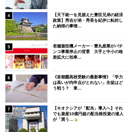
【天下統一を見据えた豊臣兄弟の経済
4
政策】秀吉が弟・秀長を紀伊に転封し
た納得の事情…
老舗遊技機メーカー・豊丸産業がパチ
5
ンコ事業停止の背景 大手と中小の格
差拡大に拍車…
《首都圏高校受験の最新事情》「学力
6
は高いが内申点がとれない」生徒はど
う戦う？ 東…
【キオクシアが「配当」導入へ】それ
7
でも資産10億円超の配当株投資の達人
が「買う…