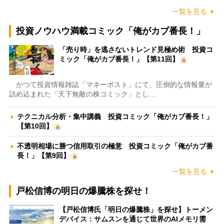
一覧を見る
投資ノウハウ満載コミック「俺がカブ番長！」
「売り時」を逃さないトレンド見極め術 投資コ
ミック「俺がカブ番長！」【第11回】
かつて投資情報雑誌「マネーポスト」にて、圧倒的な情報量が
詰め込まれた「天下無敵の株コミック」とし…
テクニカル分析・集中講義 投資コミック「俺がカブ番長！」
【第10回】
不透明相場に勝つ信用取引の極意 投資コミック「俺がカブ番
長！」【第9回】
一覧を見る
戸松信博の明日の爆騰株を探せ！
【戸松信博氏「明日の爆騰株」を探せ】トーメン
デバイス：サムスンを通じて世界のAIメモリ需