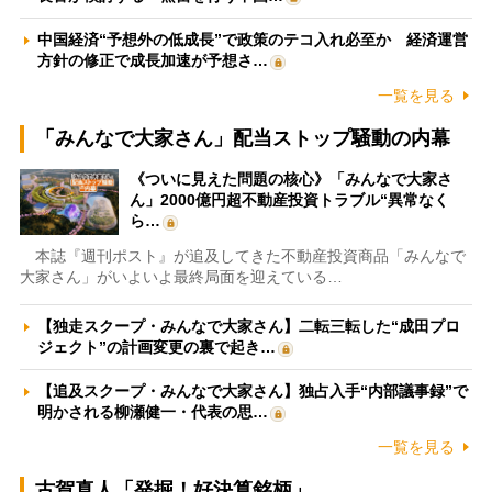
中国経済“予想外の低成長”で政策のテコ入れ必至か 経済運営
方針の修正で成長加速が予想さ…
一覧を見る
「みんなで大家さん」配当ストップ騒動の内幕
《ついに見えた問題の核心》「みんなで大家さ
ん」2000億円超不動産投資トラブル“異常なく
ら…
本誌『週刊ポスト』が追及してきた不動産投資商品「みんなで
大家さん」がいよいよ最終局面を迎えている…
【独走スクープ・みんなで大家さん】二転三転した“成田プロ
ジェクト”の計画変更の裏で起き…
【追及スクープ・みんなで大家さん】独占入手“内部議事録”で
明かされる柳瀬健一・代表の思…
一覧を見る
古賀真人「発掘！好決算銘柄」