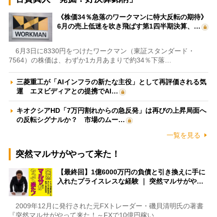
《株価34％急落のワークマンに特大反転の期待》
6月の売上低迷を吹き飛ばす第1四半期決算、…
6月3日に8330円をつけたワークマン（東証スタンダード・
7564）の株価は、わずか1カ月あまりで約34％下落…
三菱重工が「AIインフラの新たな主役」として再評価される気
運 エヌビディアとの提携でAI…
キオクシアHD「7万円割れからの急反発」は再びの上昇局面へ
の反転シグナルか？ 市場のムー…
一覧を見る
突然マルサがやって来た！
【最終回】1億6000万円の負債と引き換えに手に
入れたプライスレスな経験 ｜ 突然マルサがや…
2009年12月に発行された元FXトレーダー・磯貝清明氏の著書
『突然マルサがやって来た！～FXで10億円稼い…