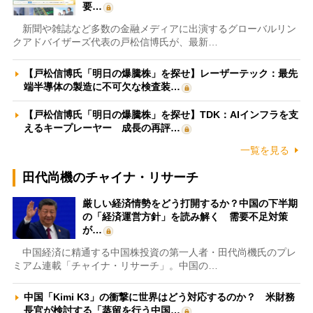
要…
新聞や雑誌など多数の金融メディアに出演するグローバルリン
クアドバイザーズ代表の戸松信博氏が、最新…
【戸松信博氏「明日の爆騰株」を探せ】レーザーテック：最先
端半導体の製造に不可欠な検査装…
【戸松信博氏「明日の爆騰株」を探せ】TDK：AIインフラを支
えるキープレーヤー 成長の再評…
一覧を見る
田代尚機のチャイナ・リサーチ
厳しい経済情勢をどう打開するか？中国の下半期
の「経済運営方針」を読み解く 需要不足対策
が…
中国経済に精通する中国株投資の第一人者・田代尚機氏のプレ
ミアム連載「チャイナ・リサーチ」。中国の…
中国「Kimi K3」の衝撃に世界はどう対応するのか？ 米財務
長官が検討する「蒸留を行う中国…