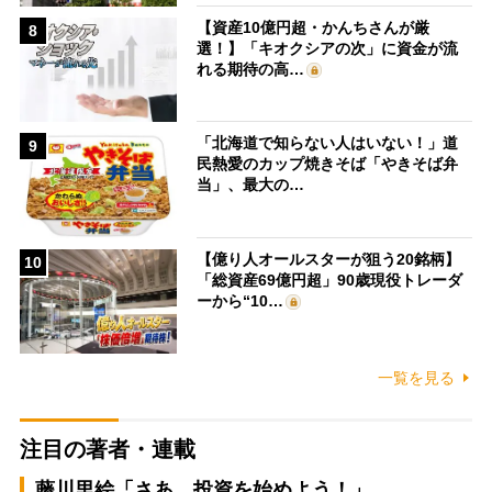
【資産10億円超・かんちさんが厳
8
選！】「キオクシアの次」に資金が流
れる期待の高…
「北海道で知らない人はいない！」道
9
民熱愛のカップ焼きそば「やきそば弁
当」、最大の…
【億り人オールスターが狙う20銘柄】
10
「総資産69億円超」90歳現役トレーダ
ーから“10…
一覧を見る
注目の著者・連載
藤川里絵「さあ、投資を始めよう！」