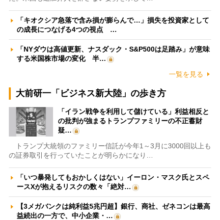
「キオクシア急落で含み損が膨らんで…」損失を投資家として
の成長につなげる4つの視点 …
「NYダウは高値更新、ナスダック・S&P500は足踏み」が意味
する米国株市場の変化 半…
一覧を見る
大前研一「ビジネス新大陸」の歩き方
「イラン戦争を利用して儲けている」利益相反と
の批判が強まるトランプファミリーの不正蓄財
疑…
トランプ大統領のファミリー信託が今年1～3月に3000回以上も
の証券取引を行っていたことが明らかになり…
「いつ暴発してもおかしくはない」イーロン・マスク氏とスペ
ースXが抱えるリスクの数々「絶対…
【3メガバンクは純利益5兆円超】銀行、商社、ゼネコンは最高
益続出の一方で、中小企業・…