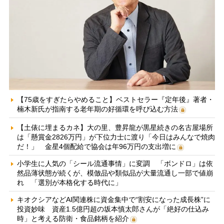
【75歳をすぎたらやめること】ベストセラー『定年後』著者・
楠木新氏が指南する老年期の好循環を呼び込む方法
【土俵に埋まるカネ】大の里、豊昇龍が黒星続きの名古屋場所
は「懸賞金2826万円」が下位力士に渡り「今日はみんなで焼肉
だ！」 金星4個配給で協会は年96万円の支出増に
小学生に人気の「シール流通事情」に変調 「ボンドロ」は依
然品薄状態が続くが、模倣品や類似品が大量流通し一部で値崩
れ 「選別が本格化する時代に」
キオクシアなどAI関連株に資金集中で“割安になった成長株”に
投資妙味 資産1.5億円超の坂本慎太郎さんが「絶好の仕込み
時」と考える防衛・食品銘柄を紹介