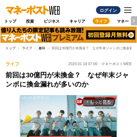
ログイン
トップ
投資
ビジネス
キャリア
ライフ
マネー
トップ
ライフ
趣味
前回は30億円が未換金？ なぜ年末ジャンボに換金漏れ
ライフ
2020.01.18 07:00
マネーポストWEB
前回は30億円が未換金？ なぜ年末ジャ
ンボに換金漏れが多いのか
もっと見る
arrow_forward_ios