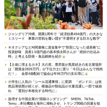
ジャングリア沖縄、開業1周年で「経済効果494億円」の大きな
ミスリード 事業の苦戦を覆い隠す“不透明すぎる巨大な数字”
キオクシアなどAI関連株に資金集中で“割安になった成長株”に
投資妙味 資産1.5億円超の坂本慎太郎さんが「絶好の仕込み
時」と考える防衛・食品銘柄を紹介
【土俵に埋まるカネ】大の里、豊昇龍が黒星続きの名古屋場所
は「懸賞金2826万円」が下位力士に渡り「今日はみんなで焼肉
だ！」 金星4個配給で協会は年96万円の支出増に
小学生に人気の「シール流通事情」に変調 「ボンドロ」は依
然品薄状態が続くが、模倣品や類似品が大量流通し一部で値崩
れ 「選別が本格化する時代に」
急増する中国企業の“国籍ロンダリング” SHEIN、TikTok、
Temu…本社機能を海外に移転させ、トランプ関税の回避を狙