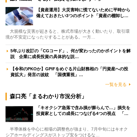
【資産運用】大災害時に慌てないために平時から
備えておきたい3つのポイント「資産の棚卸し…
大規模な災害が起きると、株式市場が大きく動いたり、取引環
境が不安定になったりすることがある。一方…
5年ぶり改訂の「CGコード」、何が変わったのかポイントを解
説 企業に成長投資の具体的な説…
【令和のPKOか】GPIFをめぐる片山財務相の「円資産への投
資拡大」発言の波紋 「国債重視」…
一覧を見る
森口亮「まるわかり市況分析」
「キオクシア急落で含み損が膨らんで…」損失を
投資家としての成長につなげる4つの視点 「…
半導体株を中心に相場の調整色が強まり、7月中旬にはキオク
シアホールディングスがストップ安をつけるな…