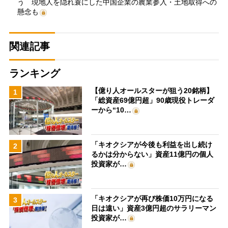
う 現地人を隠れ蓑にした中国企業の農業参入・土地取得への
懸念も
関連記事
ランキング
【億り人オールスターが狙う20銘柄】
1
「総資産69億円超」90歳現役トレーダ
ーから“10…
「キオクシアが今後も利益を出し続け
2
るかは分からない」資産11億円の個人
投資家が…
「キオクシアが再び株価10万円になる
3
日は遠い」資産3億円超のサラリーマン
投資家が…