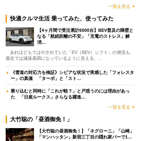
一覧を見る
快適クルマ生活 乗ってみた、使ってみた
【4ヶ月間で受注累計6000台】BEV普及の障壁と
なる「航続距離の不安」「充電のストレス」解
消…
あれほどもてはやされていた「EV（BEV）シフト」の潮流も、
最近では減速基調になっているように見える。…
《雪道の対応力を検証》シビアな状況で実感した「フォレスタ
ー」の真価 「ターボ」と「スト…
乗り込むと同時に「これが軽？」と戸惑うのには理由があっ
た 「日産ルークス」さらなる躍進…
一覧を見る
大竹聡の「昼酒御免！」
【大竹聡の昼酒御免！】「ネグローニ」「山崎」
「マンハッタン」新宿三丁目の隠れ家バーで1…