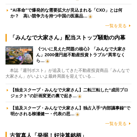
“AI革命”で爆発的な需要拡大が見込まれる「CXO」とは何
か？ 高い競争力を持つ中国の医薬品…
一覧を見る
「みんなで大家さん」配当ストップ騒動の内幕
《ついに見えた問題の核心》「みんなで大家さ
ん」2000億円超不動産投資トラブル“異常なく
ら…
本誌『週刊ポスト』が追及してきた不動産投資商品「みんなで
大家さん」がいよいよ最終局面を迎えている…
【独走スクープ・みんなで大家さん】二転三転した“成田プロ
ジェクト”の計画変更の裏で起き…
【追及スクープ・みんなで大家さん】独占入手“内部議事録”で
明かされる柳瀬健一・代表の思…
一覧を見る
古賀真人「発掘！好決算銘柄」