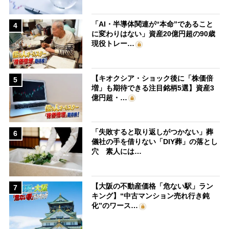
「AI・半導体関連が“本命”であること
4
に変わりはない」資産20億円超の90歳
現役トレー…
【キオクシア・ショック後に「株価倍
5
増」も期待できる注目銘柄5選】資産3
億円超・…
「失敗すると取り返しがつかない」葬
6
儀社の手を借りない「DIY葬」の落とし
穴 素人には…
【大阪の不動産価格「危ない駅」ラン
7
キング】“中古マンション売れ行き鈍
化”のワース…