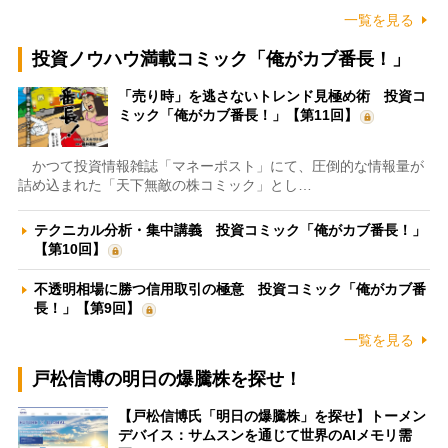
一覧を見る
投資ノウハウ満載コミック「俺がカブ番長！」
「売り時」を逃さないトレンド見極め術 投資コ
ミック「俺がカブ番長！」【第11回】
かつて投資情報雑誌「マネーポスト」にて、圧倒的な情報量が
詰め込まれた「天下無敵の株コミック」とし…
テクニカル分析・集中講義 投資コミック「俺がカブ番長！」
【第10回】
不透明相場に勝つ信用取引の極意 投資コミック「俺がカブ番
長！」【第9回】
一覧を見る
戸松信博の明日の爆騰株を探せ！
【戸松信博氏「明日の爆騰株」を探せ】トーメン
デバイス：サムスンを通じて世界のAIメモリ需