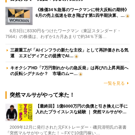
《株価34％急落のワークマンに特大反転の期待》
6月の売上低迷を吹き飛ばす第1四半期決算、…
6月3日に8330円をつけたワークマン（東証スタンダード・
7564）の株価は、わずか1カ月あまりで約34％下落…
三菱重工が「AIインフラの新たな主役」として再評価される気
運 エヌビディアとの提携でAI…
キオクシアHD「7万円割れからの急反発」は再びの上昇局面へ
の反転シグナルか？ 市場のムー…
一覧を見る
突然マルサがやって来た！
【最終回】1億6000万円の負債と引き換えに手に
入れたプライスレスな経験 ｜ 突然マルサがや…
2009年12月に発行された元FXトレーダー・磯貝清明氏の著書
『突然マルサがやって来た！～FXで10億円稼い…