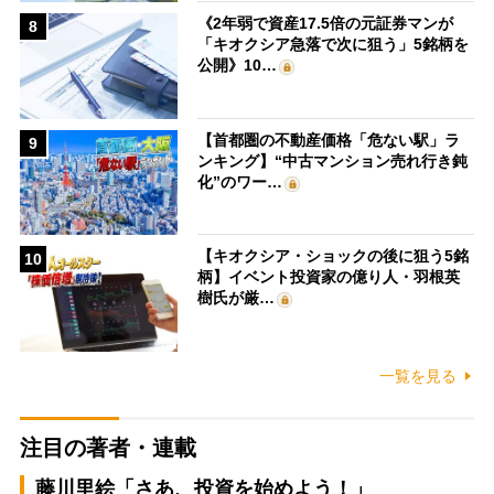
《2年弱で資産17.5倍の元証券マンが
8
「キオクシア急落で次に狙う」5銘柄を
公開》10…
【首都圏の不動産価格「危ない駅」ラ
9
ンキング】“中古マンション売れ行き鈍
化”のワー…
【キオクシア・ショックの後に狙う5銘
10
柄】イベント投資家の億り人・羽根英
樹氏が厳…
一覧を見る
注目の著者・連載
藤川里絵「さあ、投資を始めよう！」