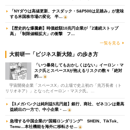
「NYダウは高値更新、ナスダック・S&P500は足踏み」が意味
する米国株市場の変化 半…
【歴史的な爆騰劇】時価総額10兆円企業が「2連続ストップ
高」「制限値幅拡大」の衝撃 フ…
一覧を見る
大前研一「ビジネス新大陸」の歩き方
「いつ暴発してもおかしくはない」イーロン・マ
スク氏とスペースXが抱えるリスクの数々「絶対
的…
宇宙開発企業「スペースX」の上場で史上初の「兆万長者（ト
リリオネア）」となったイーロン・マスク氏。…
【3メガバンクは純利益5兆円超】銀行、商社、ゼネコンは最高
益続出の一方で、中小企業・…
急増する中国企業の“国籍ロンダリング” SHEIN、TikTok、
Temu…本社機能を海外に移転させ…