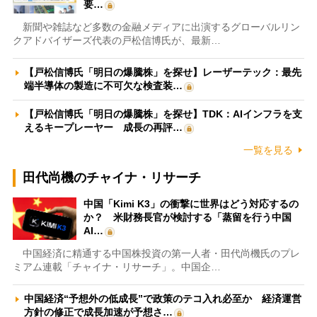
要…
新聞や雑誌など多数の金融メディアに出演するグローバルリン
クアドバイザーズ代表の戸松信博氏が、最新…
【戸松信博氏「明日の爆騰株」を探せ】レーザーテック：最先
端半導体の製造に不可欠な検査装…
【戸松信博氏「明日の爆騰株」を探せ】TDK：AIインフラを支
えるキープレーヤー 成長の再評…
一覧を見る
田代尚機のチャイナ・リサーチ
中国「Kimi K3」の衝撃に世界はどう対応するの
か？ 米財務長官が検討する「蒸留を行う中国
AI…
中国経済に精通する中国株投資の第一人者・田代尚機氏のプレ
ミアム連載「チャイナ・リサーチ」。中国企…
中国経済“予想外の低成長”で政策のテコ入れ必至か 経済運営
方針の修正で成長加速が予想さ…