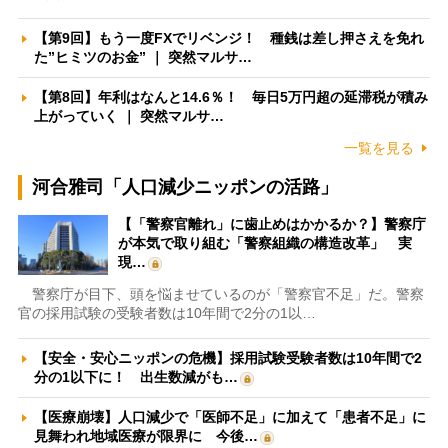
【第9回】もう一度FXでリベンジ！ 種銭は差し押さえを免れ
た”ヒミツのお金” ｜ 突然マルサ…
【第8回】年利はなんと14.6％！ 毎日5万円超の延滞税が積み
上がっていく ｜ 突然マルサ…
一覧を見る
河合雅司「人口減少ニッポンの活路」
【「警察官離れ」に歯止めはかかるか？】警察庁
が本気で取り組む「警察組織の構造改革」 実
現…
警察庁が目下、頭を悩ませているのが「警察官不足」だ。警察
官の採用試験の受験者数は10年間で2分の1以…
【安全・安心ニッポンの危機】採用試験受験者数は10年間で2
分の1以下に！ 出生数減がも…
【医療崩壊】人口減少で「医師不足」に加えて「患者不足」に
見舞われ地域医療が限界に 今後…