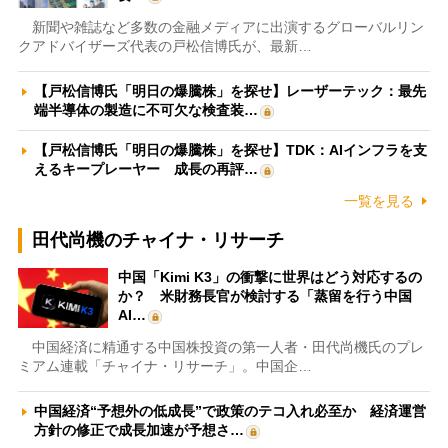
新聞や雑誌など多数の金融メディアに出演するグローバルリン
クアドバイザーズ代表の戸松信博氏が、最新…
【戸松信博氏「明日の爆騰株」を探せ】レーザーテック：最先
端半導体の製造に不可欠な検査装…
【戸松信博氏「明日の爆騰株」を探せ】TDK：AIインフラを支
えるキープレーヤー 成長の再評…
一覧を見る
田代尚機のチャイナ・リサーチ
中国「Kimi K3」の衝撃に世界はどう対応するの
か？ 米財務長官が検討する「蒸留を行う中国
AI…
中国経済に精通する中国株投資の第一人者・田代尚機氏のプレ
ミアム連載「チャイナ・リサーチ」。中国企…
中国経済“予想外の低成長”で政策のテコ入れ必至か 経済運営
方針の修正で成長加速が予想さ…