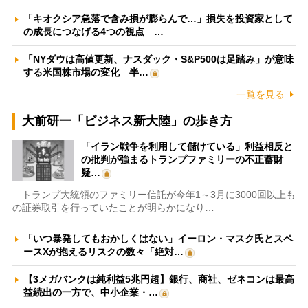
「キオクシア急落で含み損が膨らんで…」損失を投資家として
の成長につなげる4つの視点 …
「NYダウは高値更新、ナスダック・S&P500は足踏み」が意味
する米国株市場の変化 半…
一覧を見る
大前研一「ビジネス新大陸」の歩き方
「イラン戦争を利用して儲けている」利益相反と
の批判が強まるトランプファミリーの不正蓄財
疑…
トランプ大統領のファミリー信託が今年1～3月に3000回以上も
の証券取引を行っていたことが明らかになり…
「いつ暴発してもおかしくはない」イーロン・マスク氏とスペ
ースXが抱えるリスクの数々「絶対…
【3メガバンクは純利益5兆円超】銀行、商社、ゼネコンは最高
益続出の一方で、中小企業・…