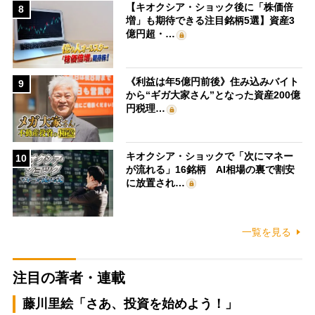
【キオクシア・ショック後に「株価倍
8
増」も期待できる注目銘柄5選】資産3
億円超・…
《利益は年5億円前後》住み込みバイト
9
から“ギガ大家さん”となった資産200億
円税理…
キオクシア・ショックで「次にマネー
10
が流れる」16銘柄 AI相場の裏で割安
に放置され…
一覧を見る
注目の著者・連載
藤川里絵「さあ、投資を始めよう！」