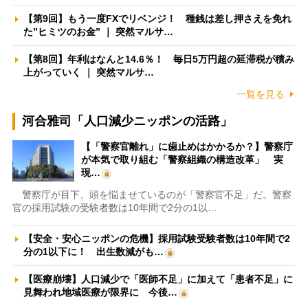
【第9回】もう一度FXでリベンジ！ 種銭は差し押さえを免れ
た”ヒミツのお金” ｜ 突然マルサ…
【第8回】年利はなんと14.6％！ 毎日5万円超の延滞税が積み
上がっていく ｜ 突然マルサ…
一覧を見る
河合雅司「人口減少ニッポンの活路」
【「警察官離れ」に歯止めはかかるか？】警察庁
が本気で取り組む「警察組織の構造改革」 実
現…
警察庁が目下、頭を悩ませているのが「警察官不足」だ。警察
官の採用試験の受験者数は10年間で2分の1以…
【安全・安心ニッポンの危機】採用試験受験者数は10年間で2
分の1以下に！ 出生数減がも…
【医療崩壊】人口減少で「医師不足」に加えて「患者不足」に
見舞われ地域医療が限界に 今後…