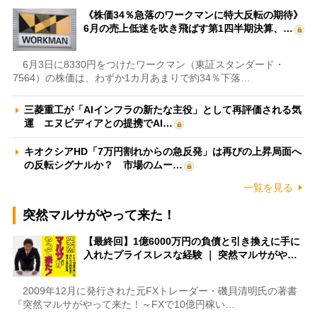
《株価34％急落のワークマンに特大反転の期待》
6月の売上低迷を吹き飛ばす第1四半期決算、…
6月3日に8330円をつけたワークマン（東証スタンダード・
7564）の株価は、わずか1カ月あまりで約34％下落…
三菱重工が「AIインフラの新たな主役」として再評価される気
運 エヌビディアとの提携でAI…
キオクシアHD「7万円割れからの急反発」は再びの上昇局面へ
の反転シグナルか？ 市場のムー…
一覧を見る
突然マルサがやって来た！
【最終回】1億6000万円の負債と引き換えに手に
入れたプライスレスな経験 ｜ 突然マルサがや…
2009年12月に発行された元FXトレーダー・磯貝清明氏の著書
『突然マルサがやって来た！～FXで10億円稼い…