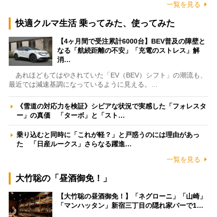
一覧を見る
快適クルマ生活 乗ってみた、使ってみた
【4ヶ月間で受注累計6000台】BEV普及の障壁と
なる「航続距離の不安」「充電のストレス」解
消…
あれほどもてはやされていた「EV（BEV）シフト」の潮流も、
最近では減速基調になっているように見える。…
《雪道の対応力を検証》シビアな状況で実感した「フォレスタ
ー」の真価 「ターボ」と「スト…
乗り込むと同時に「これが軽？」と戸惑うのには理由があっ
た 「日産ルークス」さらなる躍進…
一覧を見る
大竹聡の「昼酒御免！」
【大竹聡の昼酒御免！】「ネグローニ」「山崎」
「マンハッタン」新宿三丁目の隠れ家バーで1…