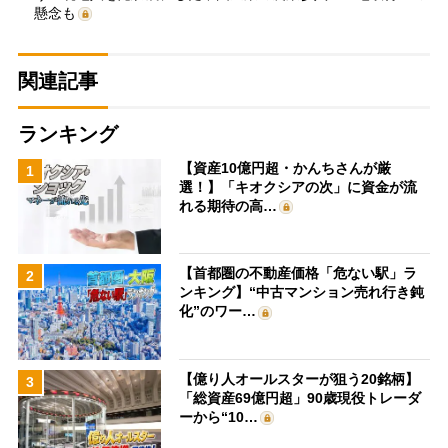
懸念も
関連記事
ランキング
【資産10億円超・かんちさんが厳
1
選！】「キオクシアの次」に資金が流
れる期待の高…
【首都圏の不動産価格「危ない駅」ラ
2
ンキング】“中古マンション売れ行き鈍
化”のワー…
【億り人オールスターが狙う20銘柄】
3
「総資産69億円超」90歳現役トレーダ
ーから“10…