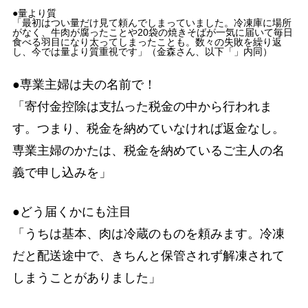
●量より質
「最初はつい量だけ見て頼んでしまっていました。冷凍庫に場所
がなく、牛肉が腐ったことや20袋の焼きそばが一気に届いて毎日
食べる羽目になり太ってしまったことも。数々の失敗を繰り返
し、今では量より質重視です」（金森さん、以下「」内同）
●専業主婦は夫の名前で！
「寄付金控除は支払った税金の中から行われま
す。つまり、税金を納めていなければ返金なし。
専業主婦のかたは、税金を納めているご主人の名
義で申し込みを」
●どう届くかにも注目
「うちは基本、肉は冷蔵のものを頼みます。冷凍
だと配送途中で、きちんと保管されず解凍されて
しまうことがありました」