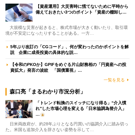
【資産運用】大災害時に慌てないために平時から
備えておきたい3つのポイント「資産の棚卸し…
大規模な災害が起きると、株式市場が大きく動いたり、取引環
境が不安定になったりすることがある。一方…
5年ぶり改訂の「CGコード」、何が変わったのかポイントを解
説 企業に成長投資の具体的な説…
【令和のPKOか】GPIFをめぐる片山財務相の「円資産への投
資拡大」発言の波紋 「国債重視」…
一覧を見る
森口亮「まるわかり市況分析」
「トレンド転換のスイッチになり得る」“介入慣
れ”した市場心理を変える「日米協調為替介入」
…
日米両政府が、約28年ぶりとなる円買いの協調介入に踏み切っ
た。米国も追加介入を辞さない姿勢を示して…