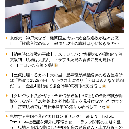
京都大・神戸大など、難関国立大学の総合型選抜が続々と廃
止 「推薦入試の拡大」報道と現実の乖離はなぜ起きるのか
【納車時に複数の事故】テスラジャパン“多額のEV補助金”で注
文殺到、現場は大混乱 トラブル続発の背後に見え隠れす
る“イーロンの右腕”の影
【土俵に埋まるカネ】大の里、豊昇龍が黒星続きの名古屋場所
は「懸賞金2826万円」が下位力士に渡り「今日はみんなで焼肉
だ！」 金星4個配給で協会は年96万円の支出増に
【クレジット決済代行・全東信が破産】63社もの金融機関が融
資をしながら「20年以上の粉飾決算」を見抜けなかったカラク
リ 営業現場では“自転車操業”の焦りも表出していた
急増する中国企業の“国籍ロンダリング” SHEIN、TikTok、
Temu…本社機能を海外に移転させ、トランプ関税の回避を狙
う 現地人を隠れ蓑にした中国企業の農業参入・土地取得への