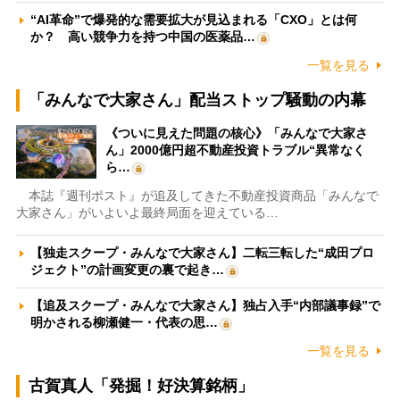
“AI革命”で爆発的な需要拡大が見込まれる「CXO」とは何
か？ 高い競争力を持つ中国の医薬品…
一覧を見る
「みんなで大家さん」配当ストップ騒動の内幕
《ついに見えた問題の核心》「みんなで大家さ
ん」2000億円超不動産投資トラブル“異常なく
ら…
本誌『週刊ポスト』が追及してきた不動産投資商品「みんなで
大家さん」がいよいよ最終局面を迎えている…
【独走スクープ・みんなで大家さん】二転三転した“成田プロ
ジェクト”の計画変更の裏で起き…
【追及スクープ・みんなで大家さん】独占入手“内部議事録”で
明かされる柳瀬健一・代表の思…
一覧を見る
古賀真人「発掘！好決算銘柄」