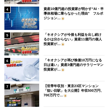
資産10億円超の投資家が明かす“AI・半
4
導体相場に乗らなかった理由” フルポ
ジション…
「キオクシアが今後も利益を出し続け
5
るかは分からない」資産11億円の個人
投資家が…
「キオクシアが再び株価10万円になる
6
日は遠い」資産3億円超のサラリーマン
投資家が…
【世帯年収別・東京23区マンション
7
「狙い目駅」を大公開】年収500万円、
700万円で…