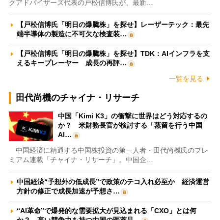
クアドバイザーズ代表の戸松信博氏が、最新…
【戸松信博氏「明日の爆騰株」を探せ】レーザーテック：最先
端半導体の製造に不可欠な検査装…
【戸松信博氏「明日の爆騰株」を探せ】TDK：AIインフラを支
えるキープレーヤー 成長の再評…
一覧を見る
田代尚機のチャイナ・リサーチ
中国「Kimi K3」の衝撃に世界はどう対応するの
か？ 米財務長官が検討する「蒸留を行う中国
AI…
中国経済に精通する中国株投資の第一人者・田代尚機氏のプレ
ミアム連載「チャイナ・リサーチ」。中国企…
中国経済“予想外の低成長”で政策のテコ入れ必至か 経済運営
方針の修正で成長加速が予想さ…
“AI革命”で爆発的な需要拡大が見込まれる「CXO」とは何