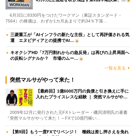
6月3日に8330円をつけたワークマン（東証スタンダード・
7564）の株価は、わずか1カ月あまりで約34％下落…
三菱重工が「AIインフラの新たな主役」として再評価される気
運 エヌビディアとの提携でAI…
キオクシアHD「7万円割れからの急反発」は再びの上昇局面へ
の反転シグナルか？ 市場のムー…
一覧を見る
突然マルサがやって来た！
【最終回】1億6000万円の負債と引き換えに手に
入れたプライスレスな経験 ｜ 突然マルサがや…
2009年12月に発行された元FXトレーダー・磯貝清明氏の著書
『突然マルサがやって来た！～FXで10億円稼い…
【第9回】もう一度FXでリベンジ！ 種銭は差し押さえを免れ