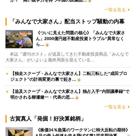
か？ 高い競争力を持つ中国の医薬品…
一覧を見る
「みんなで大家さん」配当ストップ騒動の内幕
《ついに見えた問題の核心》「みんなで大家さ
ん」2000億円超不動産投資トラブル“異常なく
ら…
本誌『週刊ポスト』が追及してきた不動産投資商品「みんなで
大家さん」がいよいよ最終局面を迎えている…
【独走スクープ・みんなで大家さん】二転三転した“成田プロ
ジェクト”の計画変更の裏で起き…
【追及スクープ・みんなで大家さん】独占入手“内部議事録”で
明かされる柳瀬健一・代表の思…
一覧を見る
古賀真人「発掘！好決算銘柄」
《株価34％急落のワークマンに特大反転の期待》
6月の売上低迷を吹き飛ばす第1四半期決算、…