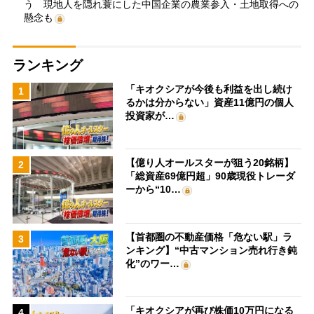
う 現地人を隠れ蓑にした中国企業の農業参入・土地取得への
懸念も
ランキング
「キオクシアが今後も利益を出し続け
1
るかは分からない」資産11億円の個人
投資家が…
【億り人オールスターが狙う20銘柄】
2
「総資産69億円超」90歳現役トレーダ
ーから“10…
【首都圏の不動産価格「危ない駅」ラ
3
ンキング】“中古マンション売れ行き鈍
化”のワー…
「キオクシアが再び株価10万円になる
4