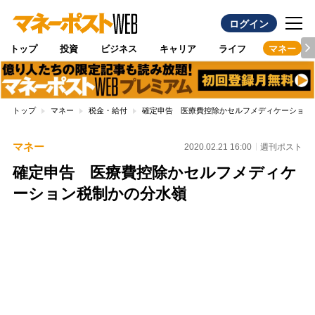
ログイン
トップ
投資
ビジネス
キャリア
ライフ
マネー
トップ
マネー
税金・給付
確定申告 医療費控除かセルフメディケーション
マネー
2020.02.21 16:00
週刊ポスト
確定申告 医療費控除かセルフメディケ
ーション税制かの分水嶺
Loaded
:
100.00%
/
Unmute