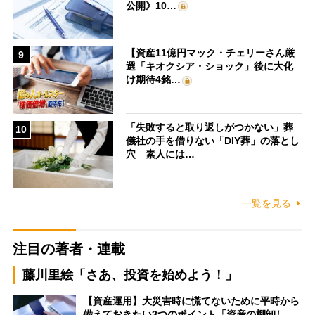
公開》10…
【資産11億円マック・チェリーさん厳
9
選「キオクシア・ショック」後に大化
け期待4銘…
「失敗すると取り返しがつかない」葬
10
儀社の手を借りない「DIY葬」の落とし
穴 素人には…
一覧を見る
注目の著者・連載
藤川里絵「さあ、投資を始めよう！」
【資産運用】大災害時に慌てないために平時から
備えておきたい3つのポイント「資産の棚卸し…