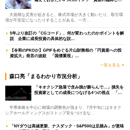
大規模な災害が起きると、株式市場が大きく動いたり、取引環
境が不安定になったりすることがある。一方…
5年ぶり改訂の「CGコード」、何が変わったのかポイントを解
説 企業に成長投資の具体的な説…
【令和のPKOか】GPIFをめぐる片山財務相の「円資産への投
資拡大」発言の波紋 「国債重視」…
一覧を見る
森口亮「まるわかり市況分析」
「キオクシア急落で含み損が膨らんで…」損失を
投資家としての成長につなげる4つの視点 「…
半導体株を中心に相場の調整色が強まり、7月中旬にはキオク
シアホールディングスがストップ安をつけるな…
「NYダウは高値更新、ナスダック・S&P500は足踏み」が意味