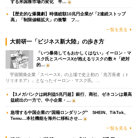
する米国株市場の変化 半…
【歴史的な爆騰劇】時価総額10兆円企業が「2連続ストップ
高」「制限値幅拡大」の衝撃 フ…
一覧を見る
大前研一「ビジネス新大陸」の歩き方
「いつ暴発してもおかしくはない」イーロン・マ
スク氏とスペースXが抱えるリスクの数々「絶対
的…
宇宙開発企業「スペースX」の上場で史上初の「兆万長者（ト
リリオネア）」となったイーロン・マスク氏。…
【3メガバンクは純利益5兆円超】銀行、商社、ゼネコンは最高
益続出の一方で、中小企業・…
急増する中国企業の“国籍ロンダリング” SHEIN、TikTok、
Temu…本社機能を海外に移転させ…
一覧を見る