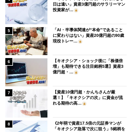
日は遠い」資産3億円超のサラリーマン
投資家が…
「AI・半導体関連が“本命”であること
5
に変わりはない」資産20億円超の90歳
現役トレー…
【キオクシア・ショック後に「株価倍
6
増」も期待できる注目銘柄5選】資産3
億円超・…
【資産10億円超・かんちさんが厳
7
選！】「キオクシアの次」に資金が流
れる期待の高…
《2年弱で資産17.5倍の元証券マンが
8
「キオクシア急落で次に狙う」5銘柄を