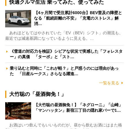
快適クルマ生活 乗ってみた、使ってみた
【4ヶ月間で受注累計6000台】BEV普及の障壁と
なる「航続距離の不安」「充電のストレス」解
消…
あれほどもてはやされていた「EV（BEV）シフト」の潮流も、
最近では減速基調になっているように見える。…
《雪道の対応力を検証》シビアな状況で実感した「フォレスタ
ー」の真価 「ターボ」と「スト…
乗り込むと同時に「これが軽？」と戸惑うのには理由があっ
た 「日産ルークス」さらなる躍進…
一覧を見る
大竹聡の「昼酒御免！」
【大竹聡の昼酒御免！】「ネグローニ」「山崎」
「マンハッタン」新宿三丁目の隠れ家バーで1…
お酒はいつ飲んでもいいものだが、昼から飲むお酒にはまた格