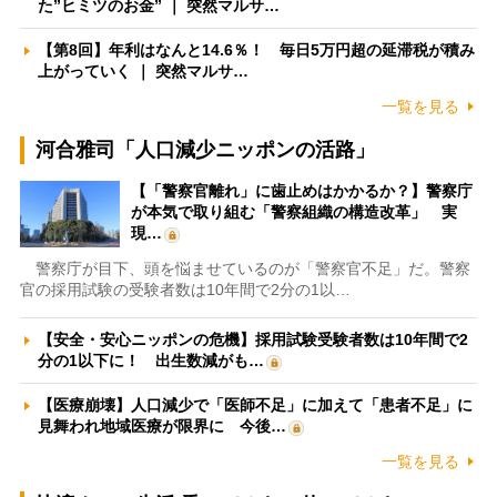
た”ヒミツのお金” ｜ 突然マルサ…
【第8回】年利はなんと14.6％！ 毎日5万円超の延滞税が積み
上がっていく ｜ 突然マルサ…
一覧を見る
河合雅司「人口減少ニッポンの活路」
【「警察官離れ」に歯止めはかかるか？】警察庁
が本気で取り組む「警察組織の構造改革」 実
現…
警察庁が目下、頭を悩ませているのが「警察官不足」だ。警察
官の採用試験の受験者数は10年間で2分の1以…
【安全・安心ニッポンの危機】採用試験受験者数は10年間で2
分の1以下に！ 出生数減がも…
【医療崩壊】人口減少で「医師不足」に加えて「患者不足」に
見舞われ地域医療が限界に 今後…
一覧を見る