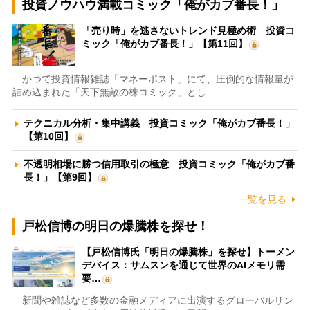
投資ノウハウ満載コミック「俺がカブ番長！」
「売り時」を逃さないトレンド見極め術 投資コ
ミック「俺がカブ番長！」【第11回】
かつて投資情報雑誌「マネーポスト」にて、圧倒的な情報量が
詰め込まれた「天下無敵の株コミック」とし…
テクニカル分析・集中講義 投資コミック「俺がカブ番長！」
【第10回】
不透明相場に勝つ信用取引の極意 投資コミック「俺がカブ番
長！」【第9回】
一覧を見る
戸松信博の明日の爆騰株を探せ！
【戸松信博氏「明日の爆騰株」を探せ】トーメン
デバイス：サムスンを通じて世界のAIメモリ需
要…
新聞や雑誌など多数の金融メディアに出演するグローバルリン