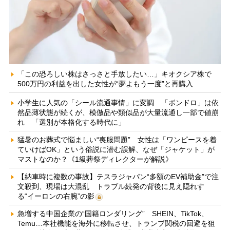
「この恐ろしい株はさっさと手放したい…」キオクシア株で
500万円の利益を出した女性が“夢よもう一度”と再購入
小学生に人気の「シール流通事情」に変調 「ボンドロ」は依
然品薄状態が続くが、模倣品や類似品が大量流通し一部で値崩
れ 「選別が本格化する時代に」
猛暑のお葬式で悩ましい“喪服問題” 女性は「ワンピースを着
ていけばOK」という俗説に潜む誤解、なぜ「ジャケット」が
マストなのか？《1級葬祭ディレクターが解説》
【納車時に複数の事故】テスラジャパン“多額のEV補助金”で注
文殺到、現場は大混乱 トラブル続発の背後に見え隠れす
る“イーロンの右腕”の影
急増する中国企業の“国籍ロンダリング” SHEIN、TikTok、
Temu…本社機能を海外に移転させ、トランプ関税の回避を狙