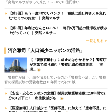
『突然マルサがやって来た！～FXで10億円稼い…
【第9回】もう一度FXでリベンジ！ 種銭は差し押さえを免れ
た”ヒミツのお金” ｜ 突然マルサ…
【第8回】年利はなんと14.6％！ 毎日5万円超の延滞税が積み
上がっていく ｜ 突然マルサ…
一覧を見る
河合雅司「人口減少ニッポンの活路」
【「警察官離れ」に歯止めはかかるか？】警察庁
が本気で取り組む「警察組織の構造改革」 実
現…
警察庁が目下、頭を悩ませているのが「警察官不足」だ。警察
官の採用試験の受験者数は10年間で2分の1以…
【安全・安心ニッポンの危機】採用試験受験者数は10年間で2
分の1以下に！ 出生数減がも…
【医療崩壊】人口減少で「医師不足」に加えて「患者不足」に