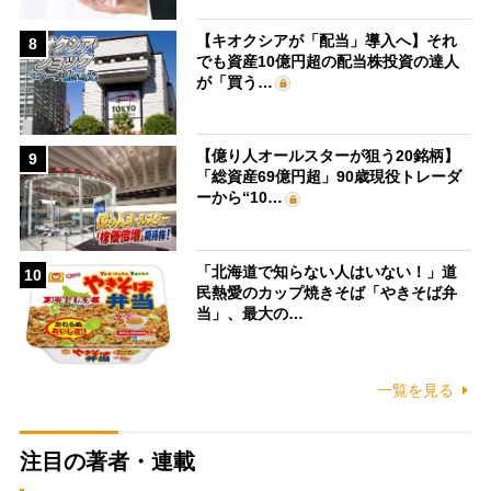
【キオクシアが「配当」導入へ】それ
8
でも資産10億円超の配当株投資の達人
が「買う…
【億り人オールスターが狙う20銘柄】
9
「総資産69億円超」90歳現役トレーダ
ーから“10…
「北海道で知らない人はいない！」道
10
民熱愛のカップ焼きそば「やきそば弁
当」、最大の…
一覧を見る
注目の著者・連載