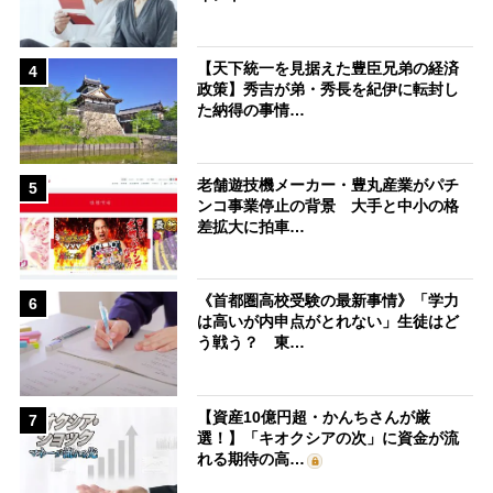
【天下統一を見据えた豊臣兄弟の経済
4
政策】秀吉が弟・秀長を紀伊に転封し
た納得の事情…
老舗遊技機メーカー・豊丸産業がパチ
5
ンコ事業停止の背景 大手と中小の格
差拡大に拍車…
《首都圏高校受験の最新事情》「学力
6
は高いが内申点がとれない」生徒はど
う戦う？ 東…
【資産10億円超・かんちさんが厳
7
選！】「キオクシアの次」に資金が流
れる期待の高…