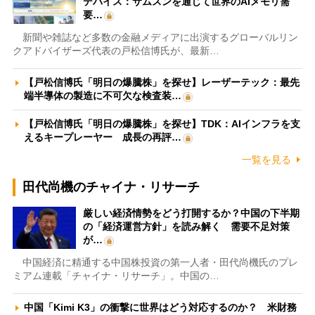
デバイス：サムスンを通じて世界のAIメモリ需
要…
新聞や雑誌など多数の金融メディアに出演するグローバルリン
クアドバイザーズ代表の戸松信博氏が、最新…
【戸松信博氏「明日の爆騰株」を探せ】レーザーテック：最先
端半導体の製造に不可欠な検査装…
【戸松信博氏「明日の爆騰株」を探せ】TDK：AIインフラを支
えるキープレーヤー 成長の再評…
一覧を見る
田代尚機のチャイナ・リサーチ
厳しい経済情勢をどう打開するか？中国の下半期
の「経済運営方針」を読み解く 需要不足対策
が…
中国経済に精通する中国株投資の第一人者・田代尚機氏のプレ
ミアム連載「チャイナ・リサーチ」。中国の…
中国「Kimi K3」の衝撃に世界はどう対応するのか？ 米財務