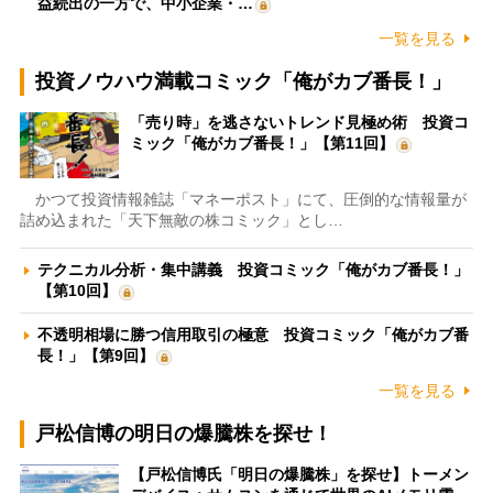
益続出の一方で、中小企業・…
一覧を見る
投資ノウハウ満載コミック「俺がカブ番長！」
「売り時」を逃さないトレンド見極め術 投資コ
ミック「俺がカブ番長！」【第11回】
かつて投資情報雑誌「マネーポスト」にて、圧倒的な情報量が
詰め込まれた「天下無敵の株コミック」とし…
テクニカル分析・集中講義 投資コミック「俺がカブ番長！」
【第10回】
不透明相場に勝つ信用取引の極意 投資コミック「俺がカブ番
長！」【第9回】
一覧を見る
戸松信博の明日の爆騰株を探せ！
【戸松信博氏「明日の爆騰株」を探せ】トーメン