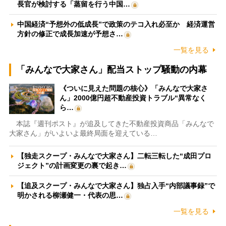
長官が検討する「蒸留を行う中国…
中国経済“予想外の低成長”で政策のテコ入れ必至か 経済運営
方針の修正で成長加速が予想さ…
一覧を見る
「みんなで大家さん」配当ストップ騒動の内幕
《ついに見えた問題の核心》「みんなで大家さ
ん」2000億円超不動産投資トラブル“異常なく
ら…
本誌『週刊ポスト』が追及してきた不動産投資商品「みんなで
大家さん」がいよいよ最終局面を迎えている…
【独走スクープ・みんなで大家さん】二転三転した“成田プロ
ジェクト”の計画変更の裏で起き…
【追及スクープ・みんなで大家さん】独占入手“内部議事録”で
明かされる柳瀬健一・代表の思…
一覧を見る