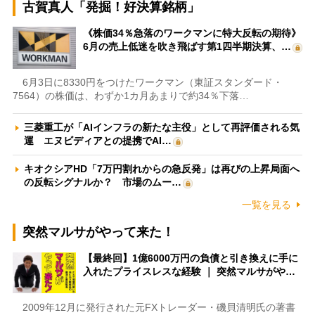
古賀真人「発掘！好決算銘柄」
《株価34％急落のワークマンに特大反転の期待》
6月の売上低迷を吹き飛ばす第1四半期決算、…
6月3日に8330円をつけたワークマン（東証スタンダード・
7564）の株価は、わずか1カ月あまりで約34％下落…
三菱重工が「AIインフラの新たな主役」として再評価される気
運 エヌビディアとの提携でAI…
キオクシアHD「7万円割れからの急反発」は再びの上昇局面へ
の反転シグナルか？ 市場のムー…
一覧を見る
突然マルサがやって来た！
【最終回】1億6000万円の負債と引き換えに手に
入れたプライスレスな経験 ｜ 突然マルサがや…
2009年12月に発行された元FXトレーダー・磯貝清明氏の著書