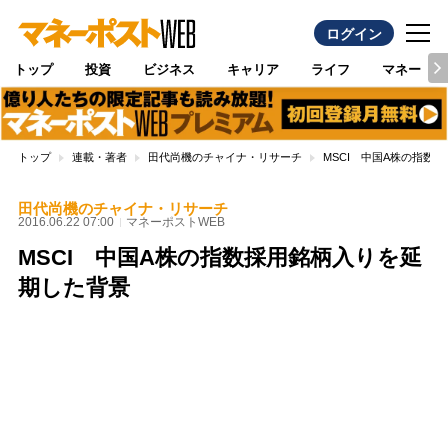
ログイン
トップ
投資
ビジネス
キャリア
ライフ
マネー
トップ
連載・著者
田代尚機のチャイナ・リサーチ
MSCI 中国A株の指数
田代尚機のチャイナ・リサーチ
2016.06.22 07:00
マネーポストWEB
MSCI 中国A株の指数採用銘柄入りを延
期した背景
Loaded
:
100.00%
/
Unmute