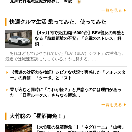
見舞われ地域医療が限界に 今後…
一覧を見る
快適クルマ生活 乗ってみた、使ってみた
【4ヶ月間で受注累計6000台】BEV普及の障壁と
なる「航続距離の不安」「充電のストレス」解
消…
あれほどもてはやされていた「EV（BEV）シフト」の潮流も、
最近では減速基調になっているように見える。…
《雪道の対応力を検証》シビアな状況で実感した「フォレスタ
ー」の真価 「ターボ」と「スト…
乗り込むと同時に「これが軽？」と戸惑うのには理由があっ
た 「日産ルークス」さらなる躍進…
一覧を見る
大竹聡の「昼酒御免！」
【大竹聡の昼酒御免！】「ネグローニ」「山崎」