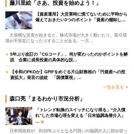
藤川里絵「さあ、投資を始めよう！」
【資産運用】大災害時に慌てないために平時から
備えておきたい3つのポイント「資産の棚卸し…
大規模な災害が起きると、株式市場が大きく動いたり、取引環
境が不安定になったりすることがある。一方…
5年ぶり改訂の「CGコード」、何が変わったのかポイントを解
説 企業に成長投資の具体的な説…
【令和のPKOか】GPIFをめぐる片山財務相の「円資産への投
資拡大」発言の波紋 「国債重視」…
一覧を見る
森口亮「まるわかり市況分析」
「トレンド転換のスイッチになり得る」“介入慣
れ”した市場心理を変える「日米協調為替介入」
…
日米両政府が、約28年ぶりとなる円買いの協調介入に踏み切っ