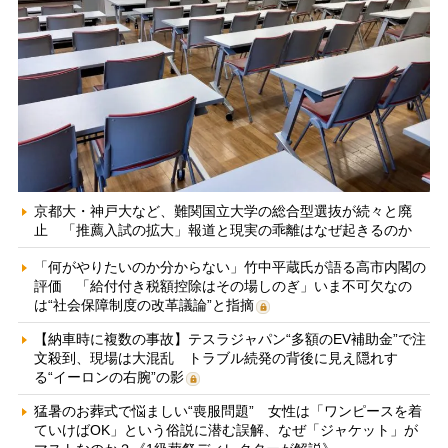
京都大・神戸大など、難関国立大学の総合型選抜が続々と廃
止 「推薦入試の拡大」報道と現実の乖離はなぜ起きるのか
「何がやりたいのか分からない」竹中平蔵氏が語る高市内閣の
評価 「給付付き税額控除はその場しのぎ」いま不可欠なの
は“社会保障制度の改革議論”と指摘
【納車時に複数の事故】テスラジャパン“多額のEV補助金”で注
文殺到、現場は大混乱 トラブル続発の背後に見え隠れす
る“イーロンの右腕”の影
猛暑のお葬式で悩ましい“喪服問題” 女性は「ワンピースを着
ていけばOK」という俗説に潜む誤解、なぜ「ジャケット」が