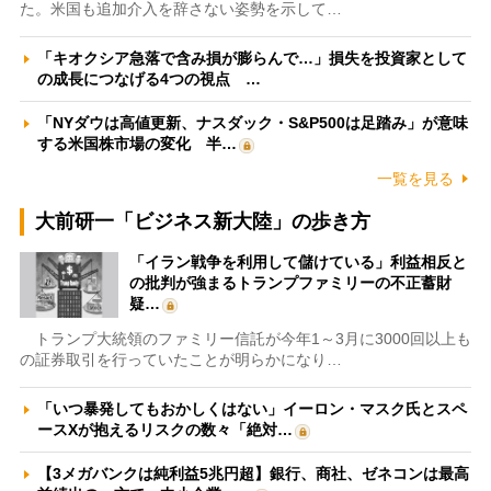
た。米国も追加介入を辞さない姿勢を示して…
「キオクシア急落で含み損が膨らんで…」損失を投資家として
の成長につなげる4つの視点 …
「NYダウは高値更新、ナスダック・S&P500は足踏み」が意味
する米国株市場の変化 半…
一覧を見る
大前研一「ビジネス新大陸」の歩き方
「イラン戦争を利用して儲けている」利益相反と
の批判が強まるトランプファミリーの不正蓄財
疑…
トランプ大統領のファミリー信託が今年1～3月に3000回以上も
の証券取引を行っていたことが明らかになり…
「いつ暴発してもおかしくはない」イーロン・マスク氏とスペ
ースXが抱えるリスクの数々「絶対…
【3メガバンクは純利益5兆円超】銀行、商社、ゼネコンは最高