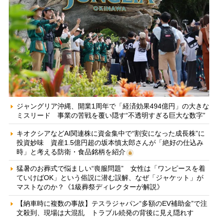
ジャングリア沖縄、開業1周年で「経済効果494億円」の大きな
ミスリード 事業の苦戦を覆い隠す“不透明すぎる巨大な数字”
キオクシアなどAI関連株に資金集中で“割安になった成長株”に
投資妙味 資産1.5億円超の坂本慎太郎さんが「絶好の仕込み
時」と考える防衛・食品銘柄を紹介
猛暑のお葬式で悩ましい“喪服問題” 女性は「ワンピースを着
ていけばOK」という俗説に潜む誤解、なぜ「ジャケット」が
マストなのか？《1級葬祭ディレクターが解説》
【納車時に複数の事故】テスラジャパン“多額のEV補助金”で注
文殺到、現場は大混乱 トラブル続発の背後に見え隠れす