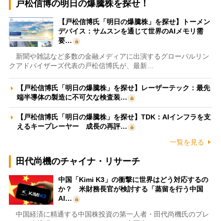
戸松信博の明日の爆騰株を探せ！
【戸松信博氏「明日の爆騰株」を探せ】トーメン
デバイス：サムスンを通じて世界のAIメモリ需
要…
新聞や雑誌など多数の金融メディアに出演するグローバルリン
クアドバイザーズ代表の戸松信博氏が、最新…
【戸松信博氏「明日の爆騰株」を探せ】レーザーテック：最先
端半導体の製造に不可欠な検査装…
【戸松信博氏「明日の爆騰株」を探せ】TDK：AIインフラを支
えるキープレーヤー 成長の再評…
一覧を見る
田代尚機のチャイナ・リサーチ
中国「Kimi K3」の衝撃に世界はどう対応するの
か？ 米財務長官が検討する「蒸留を行う中国
AI…
中国経済に精通する中国株投資の第一人者・田代尚機氏のプレ