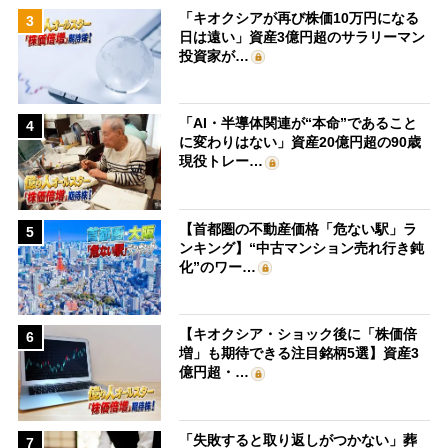
「キオクシアが再び株価10万円になる
3
日は遠い」資産3億円超のサラリーマン
投資家が…
「AI・半導体関連が“本命”であること
4
に変わりはない」資産20億円超の90歳
現役トレー…
【首都圏の不動産価格「危ない駅」ラ
5
ンキング】“中古マンション売れ行き鈍
化”のワー…
【キオクシア・ショック後に「株価倍
6
増」も期待できる注目銘柄5選】資産3
億円超・…
「失敗すると取り返しがつかない」葬
7