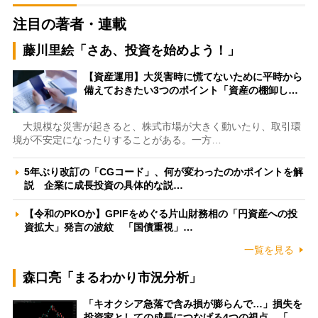
注目の著者・連載
藤川里絵「さあ、投資を始めよう！」
【資産運用】大災害時に慌てないために平時から
備えておきたい3つのポイント「資産の棚卸し…
大規模な災害が起きると、株式市場が大きく動いたり、取引環
境が不安定になったりすることがある。一方…
5年ぶり改訂の「CGコード」、何が変わったのかポイントを解
説 企業に成長投資の具体的な説…
【令和のPKOか】GPIFをめぐる片山財務相の「円資産への投
資拡大」発言の波紋 「国債重視」…
一覧を見る
森口亮「まるわかり市況分析」
「キオクシア急落で含み損が膨らんで…」損失を
投資家としての成長につなげる4つの視点 「…