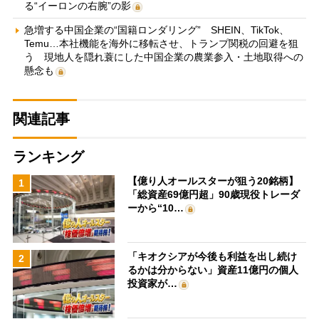
る“イーロンの右腕”の影
急増する中国企業の“国籍ロンダリング” SHEIN、TikTok、
Temu…本社機能を海外に移転させ、トランプ関税の回避を狙
う 現地人を隠れ蓑にした中国企業の農業参入・土地取得への
懸念も
関連記事
ランキング
【億り人オールスターが狙う20銘柄】
1
「総資産69億円超」90歳現役トレーダ
ーから“10…
「キオクシアが今後も利益を出し続け
2
るかは分からない」資産11億円の個人
投資家が…