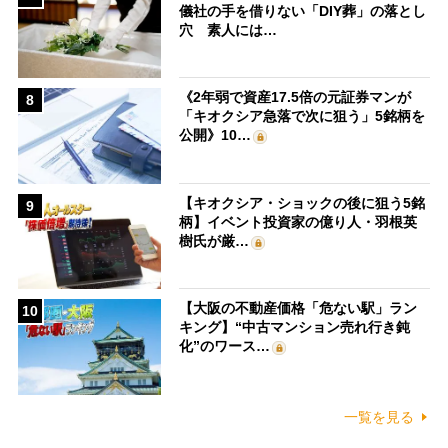
儀社の手を借りない「DIY葬」の落とし
穴 素人には…
《2年弱で資産17.5倍の元証券マンが
8
「キオクシア急落で次に狙う」5銘柄を
公開》10…
【キオクシア・ショックの後に狙う5銘
9
柄】イベント投資家の億り人・羽根英
樹氏が厳…
【大阪の不動産価格「危ない駅」ラン
10
キング】“中古マンション売れ行き鈍
化”のワース…
一覧を見る