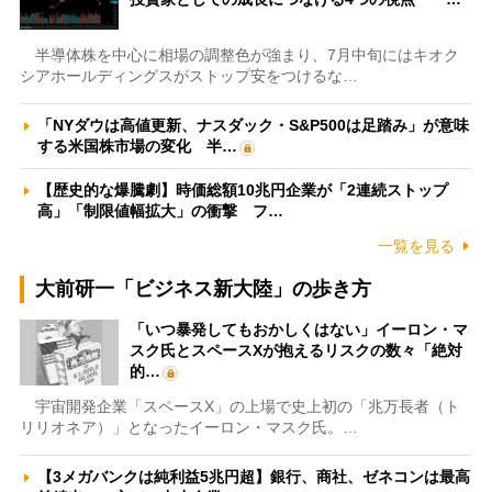
半導体株を中心に相場の調整色が強まり、7月中旬にはキオク
シアホールディングスがストップ安をつけるな…
「NYダウは高値更新、ナスダック・S&P500は足踏み」が意味
する米国株市場の変化 半…
【歴史的な爆騰劇】時価総額10兆円企業が「2連続ストップ
高」「制限値幅拡大」の衝撃 フ…
一覧を見る
大前研一「ビジネス新大陸」の歩き方
「いつ暴発してもおかしくはない」イーロン・マ
スク氏とスペースXが抱えるリスクの数々「絶対
的…
宇宙開発企業「スペースX」の上場で史上初の「兆万長者（ト
リリオネア）」となったイーロン・マスク氏。…
【3メガバンクは純利益5兆円超】銀行、商社、ゼネコンは最高