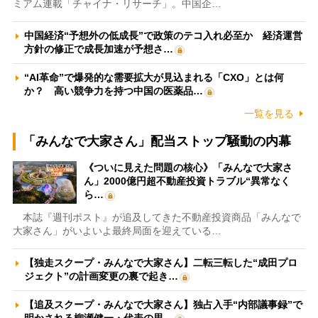
ミアム連載「チャイナ・リサーチ」。中国企…
中国経済“予想外の低成長”で政策のテコ入れ必至か 経済運営
方針の修正で成長加速が予想さ…
“AI革命”で爆発的な需要拡大が見込まれる「CXO」とは何
か？ 高い競争力を持つ中国の医薬品…
一覧を見る
「みんなで大家さん」配当ストップ騒動の内幕
《ついに見えた問題の核心》「みんなで大家さ
ん」2000億円超不動産投資トラブル“異常なく
ら…
本誌『週刊ポスト』が追及してきた不動産投資商品「みんなで
大家さん」がいよいよ最終局面を迎えている…
【独走スクープ・みんなで大家さん】二転三転した“成田プロ
ジェクト”の計画変更の裏で起き…
【追及スクープ・みんなで大家さん】独占入手“内部議事録”で
明かされる柳瀬健一・代表の思…