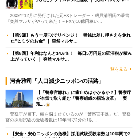
2009年12月に発行された元FXトレーダー・磯貝清明氏の著書
『突然マルサがやって来た！～FXで10億円稼い…
【第9回】もう一度FXでリベンジ！ 種銭は差し押さえを免れ
た”ヒミツのお金” ｜ 突然マルサ…
【第8回】年利はなんと14.6％！ 毎日5万円超の延滞税が積み
上がっていく ｜ 突然マルサ…
一覧を見る
河合雅司「人口減少ニッポンの活路」
【「警察官離れ」に歯止めはかかるか？】警察庁
が本気で取り組む「警察組織の構造改革」 実
現…
警察庁が目下、頭を悩ませているのが「警察官不足」だ。警察
官の採用試験の受験者数は10年間で2分の1以…
【安全・安心ニッポンの危機】採用試験受験者数は10年間で2