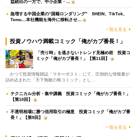
益続出の一方で、中小企業・…
急増する中国企業の“国籍ロンダリング” SHEIN、TikTok、
Temu…本社機能を海外に移転させ…
一覧を見る
投資ノウハウ満載コミック「俺がカブ番長！」
「売り時」を逃さないトレンド見極め術 投資コ
ミック「俺がカブ番長！」【第11回】
かつて投資情報雑誌「マネーポスト」にて、圧倒的な情報量が
詰め込まれた「天下無敵の株コミック」とし…
テクニカル分析・集中講義 投資コミック「俺がカブ番長！」
【第10回】
不透明相場に勝つ信用取引の極意 投資コミック「俺がカブ番
長！」【第9回】
一覧を見る