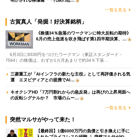
一覧を見る
古賀真人「発掘！好決算銘柄」
《株価34％急落のワークマンに特大反転の期待》
6月の売上低迷を吹き飛ばす第1四半期決算、…
6月3日に8330円をつけたワークマン（東証スタンダード・
7564）の株価は、わずか1カ月あまりで約34％下落…
三菱重工が「AIインフラの新たな主役」として再評価される気
運 エヌビディアとの提携でAI…
キオクシアHD「7万円割れからの急反発」は再びの上昇局面へ
の反転シグナルか？ 市場のムー…
一覧を見る
突然マルサがやって来た！
【最終回】1億6000万円の負債と引き換えに手に
入れたプライスレスな経験 ｜ 突然マルサがや…