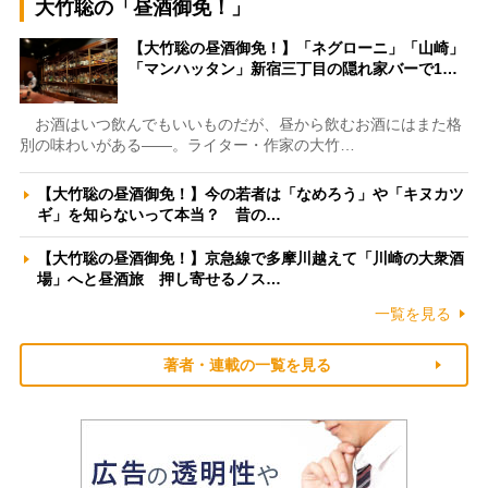
大竹聡の「昼酒御免！」
【大竹聡の昼酒御免！】「ネグローニ」「山崎」
「マンハッタン」新宿三丁目の隠れ家バーで1…
お酒はいつ飲んでもいいものだが、昼から飲むお酒にはまた格
別の味わいがある――。ライター・作家の大竹…
【大竹聡の昼酒御免！】今の若者は「なめろう」や「キヌカツ
ギ」を知らないって本当？ 昔の…
【大竹聡の昼酒御免！】京急線で多摩川越えて「川崎の大衆酒
場」へと昼酒旅 押し寄せるノス…
一覧を見る
著者・連載の一覧を見る