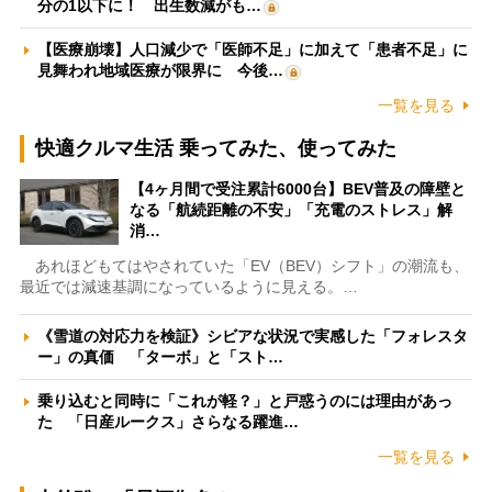
分の1以下に！ 出生数減がも…
【医療崩壊】人口減少で「医師不足」に加えて「患者不足」に
見舞われ地域医療が限界に 今後…
一覧を見る
快適クルマ生活 乗ってみた、使ってみた
【4ヶ月間で受注累計6000台】BEV普及の障壁と
なる「航続距離の不安」「充電のストレス」解
消…
あれほどもてはやされていた「EV（BEV）シフト」の潮流も、
最近では減速基調になっているように見える。…
《雪道の対応力を検証》シビアな状況で実感した「フォレスタ
ー」の真価 「ターボ」と「スト…
乗り込むと同時に「これが軽？」と戸惑うのには理由があっ
た 「日産ルークス」さらなる躍進…
一覧を見る