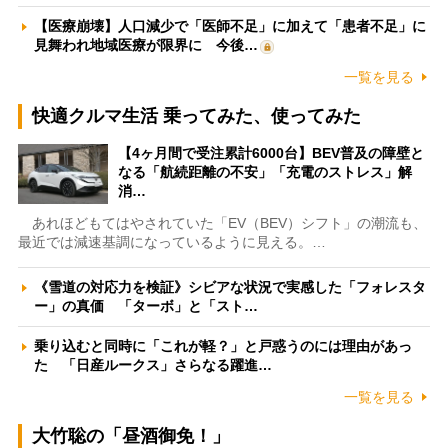
【医療崩壊】人口減少で「医師不足」に加えて「患者不足」に
見舞われ地域医療が限界に 今後…
一覧を見る
快適クルマ生活 乗ってみた、使ってみた
【4ヶ月間で受注累計6000台】BEV普及の障壁と
なる「航続距離の不安」「充電のストレス」解
消…
あれほどもてはやされていた「EV（BEV）シフト」の潮流も、
最近では減速基調になっているように見える。…
《雪道の対応力を検証》シビアな状況で実感した「フォレスタ
ー」の真価 「ターボ」と「スト…
乗り込むと同時に「これが軽？」と戸惑うのには理由があっ
た 「日産ルークス」さらなる躍進…
一覧を見る
大竹聡の「昼酒御免！」