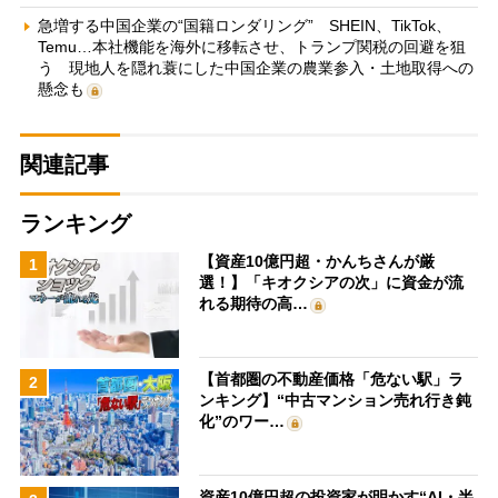
急増する中国企業の“国籍ロンダリング” SHEIN、TikTok、
Temu…本社機能を海外に移転させ、トランプ関税の回避を狙
う 現地人を隠れ蓑にした中国企業の農業参入・土地取得への
懸念も
関連記事
ランキング
【資産10億円超・かんちさんが厳
1
選！】「キオクシアの次」に資金が流
れる期待の高…
【首都圏の不動産価格「危ない駅」ラ
2
ンキング】“中古マンション売れ行き鈍
化”のワー…
資産10億円超の投資家が明かす“AI・半