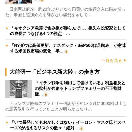
日米両政府が、約28年ぶりとなる円買いの協調介入に踏み切っ
た。米国も追加介入を辞さない姿勢を示して…
「キオクシア急落で含み損が膨らんで…」損失を投資家として
の成長につなげる4つの視点 …
「NYダウは高値更新、ナスダック・S&P500は足踏み」が意味
する米国株市場の変化 半…
一覧を見る
大前研一「ビジネス新大陸」の歩き方
「イラン戦争を利用して儲けている」利益相反と
の批判が強まるトランプファミリーの不正蓄財
疑…
トランプ大統領のファミリー信託が今年1～3月に3000回以上も
の証券取引を行っていたことが明らかになり…
「いつ暴発してもおかしくはない」イーロン・マスク氏とスペ
ースXが抱えるリスクの数々「絶対…