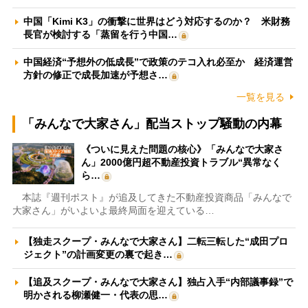
中国「Kimi K3」の衝撃に世界はどう対応するのか？ 米財務
長官が検討する「蒸留を行う中国…
中国経済“予想外の低成長”で政策のテコ入れ必至か 経済運営
方針の修正で成長加速が予想さ…
一覧を見る
「みんなで大家さん」配当ストップ騒動の内幕
《ついに見えた問題の核心》「みんなで大家さ
ん」2000億円超不動産投資トラブル“異常なく
ら…
本誌『週刊ポスト』が追及してきた不動産投資商品「みんなで
大家さん」がいよいよ最終局面を迎えている…
【独走スクープ・みんなで大家さん】二転三転した“成田プロ
ジェクト”の計画変更の裏で起き…
【追及スクープ・みんなで大家さん】独占入手“内部議事録”で
明かされる柳瀬健一・代表の思…