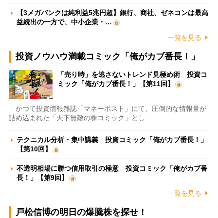
【3メガバンクは純利益5兆円超】銀行、商社、ゼネコンは最高
益続出の一方で、中小企業・…
一覧を見る
投資ノウハウ満載コミック「俺がカブ番長！」
「売り時」を逃さないトレンド見極め術 投資コ
ミック「俺がカブ番長！」【第11回】
かつて投資情報雑誌「マネーポスト」にて、圧倒的な情報量が
詰め込まれた「天下無敵の株コミック」とし…
テクニカル分析・集中講義 投資コミック「俺がカブ番長！」
【第10回】
不透明相場に勝つ信用取引の極意 投資コミック「俺がカブ番
長！」【第9回】
一覧を見る
戸松信博の明日の爆騰株を探せ！