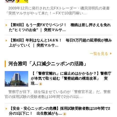
2009年12月に発行された元FXトレーダー・磯貝清明氏の著書
『突然マルサがやって来た！～FXで10億円稼い…
【第9回】もう一度FXでリベンジ！ 種銭は差し押さえを免れ
た”ヒミツのお金” ｜ 突然マルサ…
【第8回】年利はなんと14.6％！ 毎日5万円超の延滞税が積み
上がっていく ｜ 突然マルサ…
一覧を見る
河合雅司「人口減少ニッポンの活路」
【「警察官離れ」に歯止めはかかるか？】警察庁
が本気で取り組む「警察組織の構造改革」 実
現…
警察庁が目下、頭を悩ませているのが「警察官不足」だ。警察
官の採用試験の受験者数は10年間で2分の1以…
【安全・安心ニッポンの危機】採用試験受験者数は10年間で2
分の1以下に！ 出生数減がも…