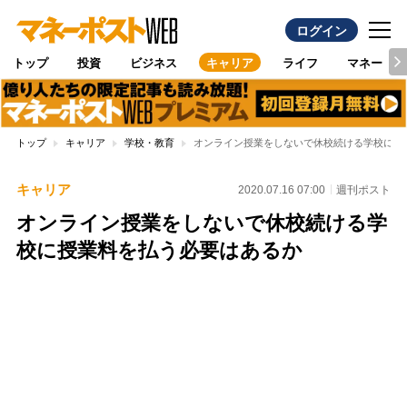
ログイン
トップ
投資
ビジネス
キャリア
ライフ
マネー
トップ
キャリア
学校・教育
オンライン授業をしないで休校続ける学校に授
キャリア
2020.07.16 07:00
週刊ポスト
オンライン授業をしないで休校続ける学
校に授業料を払う必要はあるか
Loaded
:
95.43%
/
Unmute