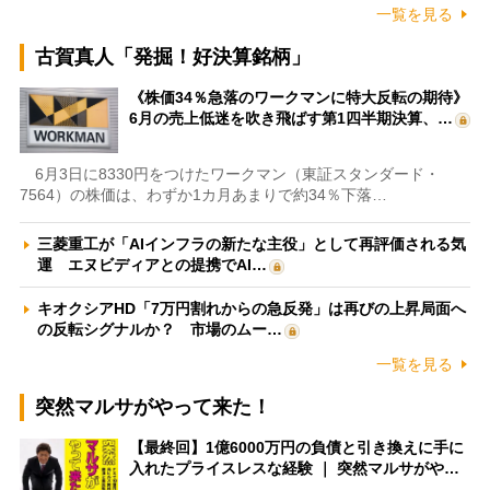
一覧を見る
古賀真人「発掘！好決算銘柄」
《株価34％急落のワークマンに特大反転の期待》
6月の売上低迷を吹き飛ばす第1四半期決算、…
6月3日に8330円をつけたワークマン（東証スタンダード・
7564）の株価は、わずか1カ月あまりで約34％下落…
三菱重工が「AIインフラの新たな主役」として再評価される気
運 エヌビディアとの提携でAI…
キオクシアHD「7万円割れからの急反発」は再びの上昇局面へ
の反転シグナルか？ 市場のムー…
一覧を見る
突然マルサがやって来た！
【最終回】1億6000万円の負債と引き換えに手に
入れたプライスレスな経験 ｜ 突然マルサがや…