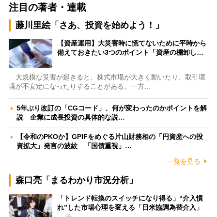
注目の著者・連載
藤川里絵「さあ、投資を始めよう！」
【資産運用】大災害時に慌てないために平時から
備えておきたい3つのポイント「資産の棚卸し…
大規模な災害が起きると、株式市場が大きく動いたり、取引環
境が不安定になったりすることがある。一方…
5年ぶり改訂の「CGコード」、何が変わったのかポイントを解
説 企業に成長投資の具体的な説…
【令和のPKOか】GPIFをめぐる片山財務相の「円資産への投
資拡大」発言の波紋 「国債重視」…
一覧を見る
森口亮「まるわかり市況分析」
「トレンド転換のスイッチになり得る」“介入慣
れ”した市場心理を変える「日米協調為替介入」
…