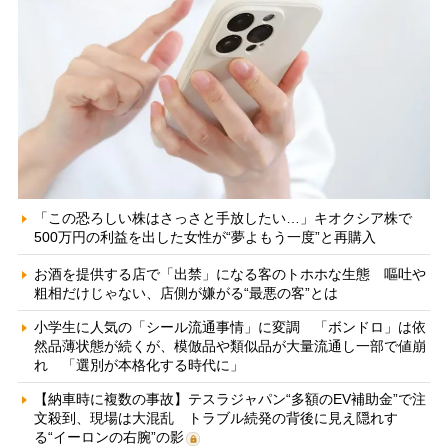
「この恐ろしい株はさっさと手放したい…」キオクシア株で
500万円の利益を出した女性が“夢よもう一度”と再購入
お酒を提供する店で「出禁」になる客のトホホな生態 嘔吐や
粗相だけじゃない、店側が嫌がる“最悪の客”とは
小学生に人気の「シール流通事情」に変調 「ボンドロ」は依
然品薄状態が続くが、模倣品や類似品が大量流通し一部で値崩
れ 「選別が本格化する時代に」
【納車時に複数の事故】テスラジャパン“多額のEV補助金”で注
文殺到、現場は大混乱 トラブル続発の背後に見え隠れす
る“イーロンの右腕”の影