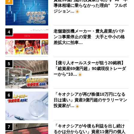
3
導体相場に乗らなかった理由” フルポ
ジション…
老舗遊技機メーカー・豊丸産業がパチ
4
ンコ事業停止の背景 大手と中小の格
差拡大に拍車…
【億り人オールスターが狙う20銘柄】
5
「総資産69億円超」90歳現役トレーダ
ーから“10…
「キオクシアが再び株価10万円になる
6
日は遠い」資産3億円超のサラリーマン
投資家が…
「キオクシアが今後も利益を出し続け
7
るかは分からない」資産11億円の個人