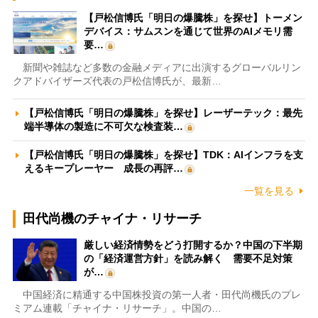
【戸松信博氏「明日の爆騰株」を探せ】トーメン
デバイス：サムスンを通じて世界のAIメモリ需
要…
新聞や雑誌など多数の金融メディアに出演するグローバルリン
クアドバイザーズ代表の戸松信博氏が、最新…
【戸松信博氏「明日の爆騰株」を探せ】レーザーテック：最先
端半導体の製造に不可欠な検査装…
【戸松信博氏「明日の爆騰株」を探せ】TDK：AIインフラを支
えるキープレーヤー 成長の再評…
一覧を見る
田代尚機のチャイナ・リサーチ
厳しい経済情勢をどう打開するか？中国の下半期
の「経済運営方針」を読み解く 需要不足対策
が…
中国経済に精通する中国株投資の第一人者・田代尚機氏のプレ
ミアム連載「チャイナ・リサーチ」。中国の…