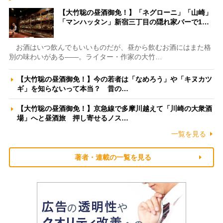
【大竹聡の昼酒御免！】「ネグローニ」「山崎」
「マンハッタン」新宿三丁目の隠れ家バーで1…
お酒はいつ飲んでもいいものだが、昼から飲むお酒にはまた格
別の味わいがある――。ライター・作家の大竹…
【大竹聡の昼酒御免！】今の若者は「なめろう」や「キヌカツ
ギ」を知らないって本当？ 昔の…
【大竹聡の昼酒御免！】京急線で多摩川越えて「川崎の大衆酒
場」へと昼酒旅 押し寄せるノス…
一覧を見る
著者・連載の一覧を見る