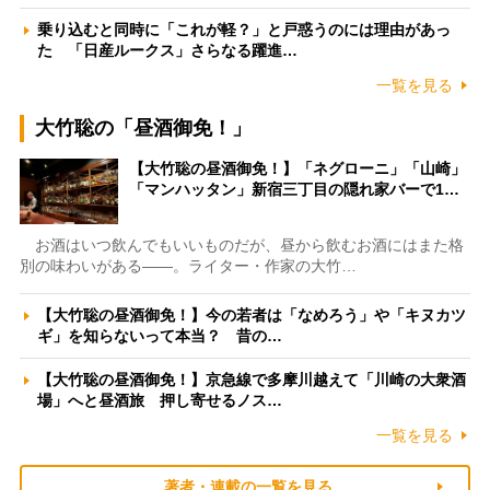
乗り込むと同時に「これが軽？」と戸惑うのには理由があっ
た 「日産ルークス」さらなる躍進…
一覧を見る
大竹聡の「昼酒御免！」
【大竹聡の昼酒御免！】「ネグローニ」「山崎」
「マンハッタン」新宿三丁目の隠れ家バーで1…
お酒はいつ飲んでもいいものだが、昼から飲むお酒にはまた格
別の味わいがある――。ライター・作家の大竹…
【大竹聡の昼酒御免！】今の若者は「なめろう」や「キヌカツ
ギ」を知らないって本当？ 昔の…
【大竹聡の昼酒御免！】京急線で多摩川越えて「川崎の大衆酒
場」へと昼酒旅 押し寄せるノス…
一覧を見る
著者・連載の一覧を見る