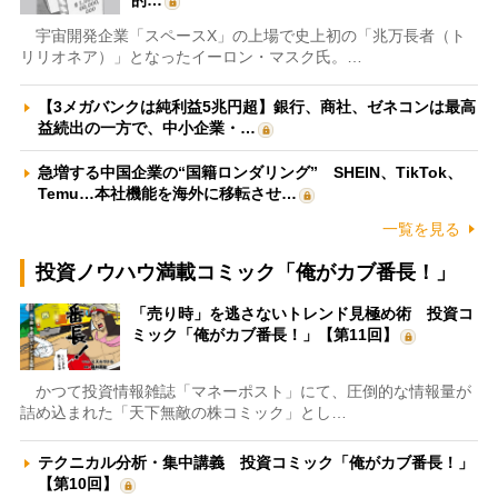
的…
宇宙開発企業「スペースX」の上場で史上初の「兆万長者（ト
リリオネア）」となったイーロン・マスク氏。…
【3メガバンクは純利益5兆円超】銀行、商社、ゼネコンは最高
益続出の一方で、中小企業・…
急増する中国企業の“国籍ロンダリング” SHEIN、TikTok、
Temu…本社機能を海外に移転させ…
一覧を見る
投資ノウハウ満載コミック「俺がカブ番長！」
「売り時」を逃さないトレンド見極め術 投資コ
ミック「俺がカブ番長！」【第11回】
かつて投資情報雑誌「マネーポスト」にて、圧倒的な情報量が
詰め込まれた「天下無敵の株コミック」とし…
テクニカル分析・集中講義 投資コミック「俺がカブ番長！」
【第10回】