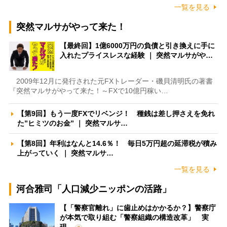
一覧を見る
突然マルサがやって来た！
【最終回】1億6000万円の負債と引き換えに手に
入れたプライスレスな経験 ｜ 突然マルサがや…
2009年12月に発行された元FXトレーダー・磯貝清明氏の著書
『突然マルサがやって来た！～FXで10億円稼い…
【第9回】もう一度FXでリベンジ！ 種銭は差し押さえを免れ
た”ヒミツのお金” ｜ 突然マルサ…
【第8回】年利はなんと14.6％！ 毎日5万円超の延滞税が積み
上がっていく ｜ 突然マルサ…
一覧を見る
河合雅司「人口減少ニッポンの活路」
【「警察官離れ」に歯止めはかかるか？】警察庁
が本気で取り組む「警察組織の構造改革」 実