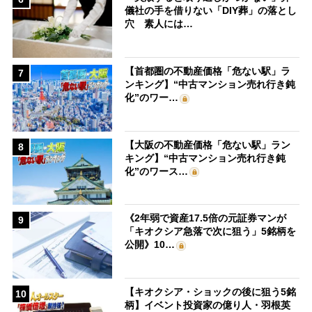
儀社の手を借りない「DIY葬」の落とし
穴 素人には…
【首都圏の不動産価格「危ない駅」ラ
7
ンキング】“中古マンション売れ行き鈍
化”のワー…
【大阪の不動産価格「危ない駅」ラン
8
キング】“中古マンション売れ行き鈍
化”のワース…
《2年弱で資産17.5倍の元証券マンが
9
「キオクシア急落で次に狙う」5銘柄を
公開》10…
【キオクシア・ショックの後に狙う5銘
10
柄】イベント投資家の億り人・羽根英