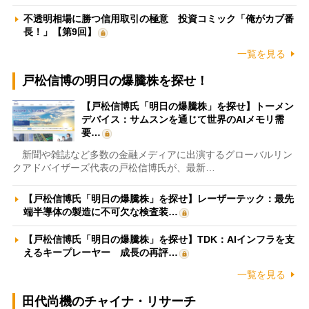
不透明相場に勝つ信用取引の極意 投資コミック「俺がカブ番
長！」【第9回】
一覧を見る
戸松信博の明日の爆騰株を探せ！
【戸松信博氏「明日の爆騰株」を探せ】トーメン
デバイス：サムスンを通じて世界のAIメモリ需
要…
新聞や雑誌など多数の金融メディアに出演するグローバルリン
クアドバイザーズ代表の戸松信博氏が、最新…
【戸松信博氏「明日の爆騰株」を探せ】レーザーテック：最先
端半導体の製造に不可欠な検査装…
【戸松信博氏「明日の爆騰株」を探せ】TDK：AIインフラを支
えるキープレーヤー 成長の再評…
一覧を見る
田代尚機のチャイナ・リサーチ