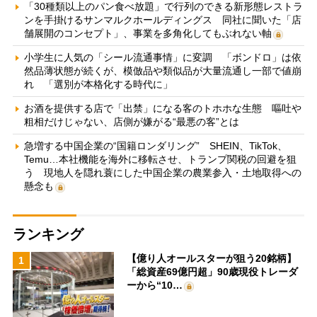
「30種類以上のパン食べ放題」で行列のできる新形態レストラ
ンを手掛けるサンマルクホールディングス 同社に聞いた「店
舗展開のコンセプト」、事業を多角化してもぶれない軸
小学生に人気の「シール流通事情」に変調 「ボンドロ」は依
然品薄状態が続くが、模倣品や類似品が大量流通し一部で値崩
れ 「選別が本格化する時代に」
お酒を提供する店で「出禁」になる客のトホホな生態 嘔吐や
粗相だけじゃない、店側が嫌がる“最悪の客”とは
急増する中国企業の“国籍ロンダリング” SHEIN、TikTok、
Temu…本社機能を海外に移転させ、トランプ関税の回避を狙
う 現地人を隠れ蓑にした中国企業の農業参入・土地取得への
懸念も
ランキング
【億り人オールスターが狙う20銘柄】
1
「総資産69億円超」90歳現役トレーダ
ーから“10…