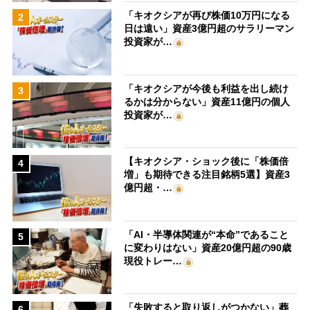
「キオクシアが再び株価10万円になる
2
日は遠い」資産3億円超のサラリーマン
投資家が…
「キオクシアが今後も利益を出し続け
3
るかは分からない」資産11億円の個人
投資家が…
【キオクシア・ショック後に「株価倍
4
増」も期待できる注目銘柄5選】資産3
億円超・…
「AI・半導体関連が“本命”であること
5
に変わりはない」資産20億円超の90歳
現役トレー…
「失敗すると取り返しがつかない」葬
6