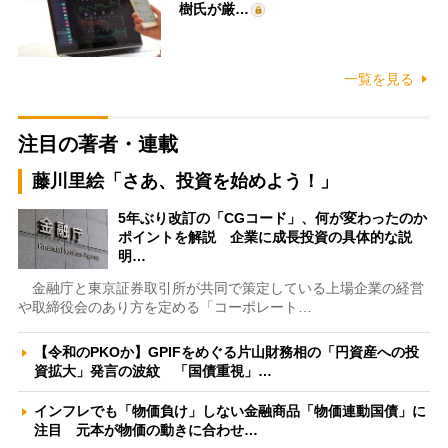
樹氏が厳…
一覧を見る
注目の著者・連載
藤川里絵「さあ、投資を始めよう！」
5年ぶり改訂の「CGコード」、何が変わったのか
ポイントを解説 企業に成長投資の具体的な説
明…
金融庁と東京証券取引所が共同で策定している上場企業の経営
や取締役会のあり方を定める「コーポレート…
【令和のPKOか】GPIFをめぐる片山財務相の「円資産への投
資拡大」発言の波紋 「国債重視」…
インフレでも「物価負け」しない金融商品「物価連動国債」に
注目 元本が物価の動きに合わせ…