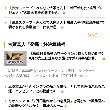
【独走スクープ・みんなで大家さん】二転三転した“成田プロ
ジェクト”の計画変更の裏で起き…
【追及スクープ・みんなで大家さん】独占入手“内部議事録”で
明かされる柳瀬健一・代表の思…
一覧を見る
古賀真人「発掘！好決算銘柄」
《株価34％急落のワークマンに特大反転の期待》
6月の売上低迷を吹き飛ばす第1四半期決算、…
6月3日に8330円をつけたワークマン（東証スタンダード・
7564）の株価は、わずか1カ月あまりで約34％下落…
三菱重工が「AIインフラの新たな主役」として再評価される気
運 エヌビディアとの提携でAI…
キオクシアHD「7万円割れからの急反発」は再びの上昇局面へ
の反転シグナルか？ 市場のムー…