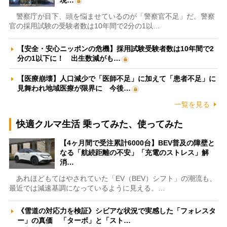
現…
警察庁が目下、頭を悩ませているのが「警察官不足」だ。警察
官の採用試験の受験者数は10年間で2分の1以…
【安全・安心ニッポンの危機】採用試験受験者数は10年間で2
分の1以下に！ 出生数減がも…
【医療崩壊】人口減少で「医師不足」に加えて「患者不足」に
見舞われ地域医療が限界に 今後…
一覧を見る
快適クルマ生活 乗ってみた、使ってみた
【4ヶ月間で受注累計6000台】BEV普及の障壁と
なる「航続距離の不安」「充電のストレス」解
消…
あれほどもてはやされていた「EV（BEV）シフト」の潮流も、
最近では減速基調になっているように見える。…
《雪道の対応力を検証》シビアな状況で実感した「フォレスタ
ー」の真価 「ターボ」と「スト…