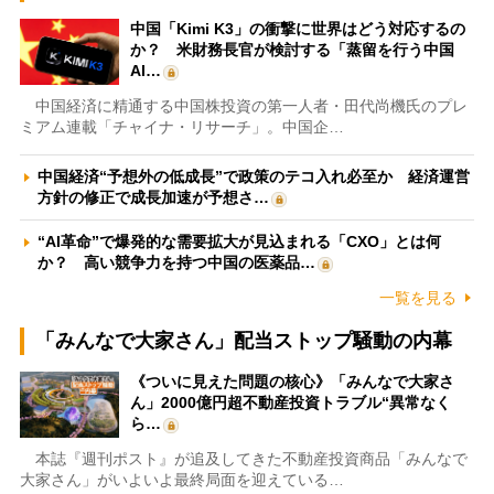
中国「Kimi K3」の衝撃に世界はどう対応するの
か？ 米財務長官が検討する「蒸留を行う中国
AI…
中国経済に精通する中国株投資の第一人者・田代尚機氏のプレ
ミアム連載「チャイナ・リサーチ」。中国企…
中国経済“予想外の低成長”で政策のテコ入れ必至か 経済運営
方針の修正で成長加速が予想さ…
“AI革命”で爆発的な需要拡大が見込まれる「CXO」とは何
か？ 高い競争力を持つ中国の医薬品…
一覧を見る
「みんなで大家さん」配当ストップ騒動の内幕
《ついに見えた問題の核心》「みんなで大家さ
ん」2000億円超不動産投資トラブル“異常なく
ら…
本誌『週刊ポスト』が追及してきた不動産投資商品「みんなで
大家さん」がいよいよ最終局面を迎えている…