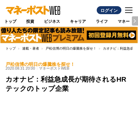
ログイン
トップ
投資
ビジネス
キャリア
ライフ
マネー
トップ
連載・著者
戸松信博の明日の爆騰株を探せ！
カオナビ：利益急成長
戸松信博の明日の爆騰株を探せ！
2020.08.31 20:00
マネーポストWEB
カオナビ：利益急成長が期待されるHR
テックのトップ企業
Loaded
:
100.00%
/
Unmute