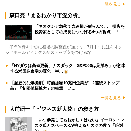
一覧を見る
森口亮「まるわかり市況分析」
「キオクシア急落で含み損が膨らんで…」損失を
投資家としての成長につなげる4つの視点 「…
半導体株を中心に相場の調整色が強まり、7月中旬にはキオク
シアホールディングスがストップ安をつけるな…
「NYダウは高値更新、ナスダック・S&P500は足踏み」が意味
する米国株市場の変化 半…
【歴史的な爆騰劇】時価総額10兆円企業が「2連続ストップ
高」「制限値幅拡大」の衝撃 フ…
一覧を見る
大前研一「ビジネス新大陸」の歩き方
「いつ暴発してもおかしくはない」イーロン・マ
スク氏とスペースXが抱えるリスクの数々「絶対