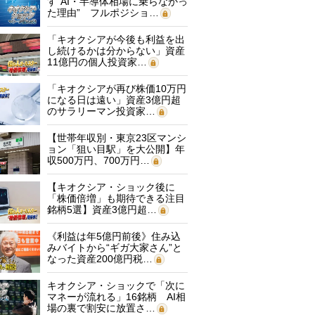
す“AI・半導体相場に乗らなかっ
た理由” フルポジショ…
「キオクシアが今後も利益を出
し続けるかは分からない」資産
11億円の個人投資家…
「キオクシアが再び株価10万円
になる日は遠い」資産3億円超
のサラリーマン投資家…
【世帯年収別・東京23区マンシ
ョン「狙い目駅」を大公開】年
収500万円、700万円…
【キオクシア・ショック後に
「株価倍増」も期待できる注目
銘柄5選】資産3億円超…
《利益は年5億円前後》住み込
みバイトから“ギガ大家さん”と
なった資産200億円税…
キオクシア・ショックで「次に
マネーが流れる」16銘柄 AI相
場の裏で割安に放置さ…