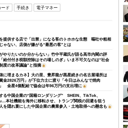
カード
手続き
電子マネー
を提供する店で「出禁」になる客のトホホな生態 嘔吐や粗相
じゃない、店側が嫌がる“最悪の客”とは
がやりたいのか分からない」竹中平蔵氏が語る高市内閣の評
「給付付き税額控除はその場しのぎ」いま不可欠なのは“社会
制度の改革議論”と指摘
俵に埋まるカネ】大の里、豊昇龍が黒星続きの名古屋場所は
賞金2826万円」が下位力士に渡り「今日はみんなで焼肉
」 金星4個配給で協会は年96万円の支出増に
する中国企業の“国籍ロンダリング” SHEIN、TikTok、
mu…本社機能を海外に移転させ、トランプ関税の回避を狙う
人を隠れ蓑にした中国企業の農業参入・土地取得への懸念も