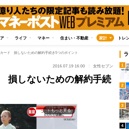
ア
ライフ
マネー
住まい・不動産
家計
トレ
カード 損しないための解約手続き5つのポイント
ラ
1
2016.07.19 16:00
女性セブン
 損しないための解約手続
2
3
もっと見る
arrow_forward_ios
4