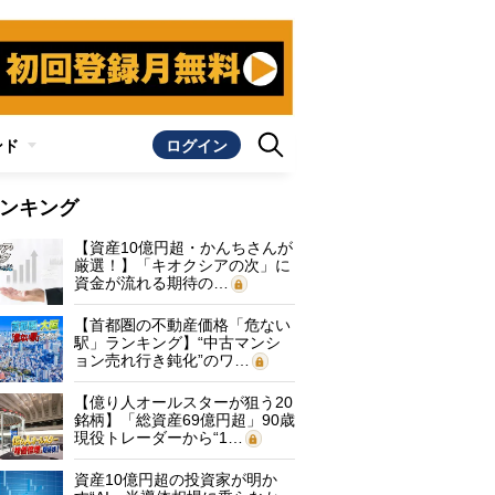
ンド
ログイン
ンキング
【資産10億円超・かんちさんが
厳選！】「キオクシアの次」に
資金が流れる期待の…
【首都圏の不動産価格「危ない
駅」ランキング】“中古マンシ
ョン売れ行き鈍化”のワ…
【億り人オールスターが狙う20
銘柄】「総資産69億円超」90歳
現役トレーダーから“1…
資産10億円超の投資家が明か