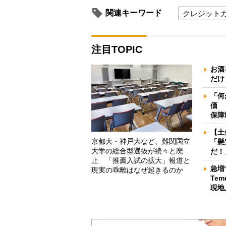
関連キーワード
クレジット
注目TOPIC
お酒
だけ
「何
価 
保障
【土
京都大・神戸大など、難関国立
「懸
大学の総合型選抜が続々と廃
だ！
止 「推薦入試の拡大」報道と
急増
現実の乖離はなぜ起きるのか
Te
現地