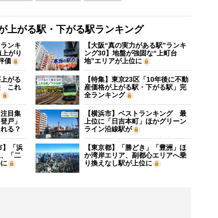
格が上がる駅・下がる駅ランキング
”ランキ
【大阪“真の実力がある駅”ランキ
値上がり
ング30】地盤が強固な“上町台
評価
地”エリアが上位に
が上がる
【特集】東京23区「10年後に不動
差 これ
産価格が上がる駅・下がる駅」完
？
全ランキング
に注目集
【横浜市】ベストランキング 最
「登戸」
上位に「日吉本町」ほかグリーン
される？
ライン沿線駅が
市】「浜
【東京都】「勝どき」「豊洲」ほ
位、「二
か湾岸エリア、副都心エリアへ乗
外に
り換えなし駅が上位に