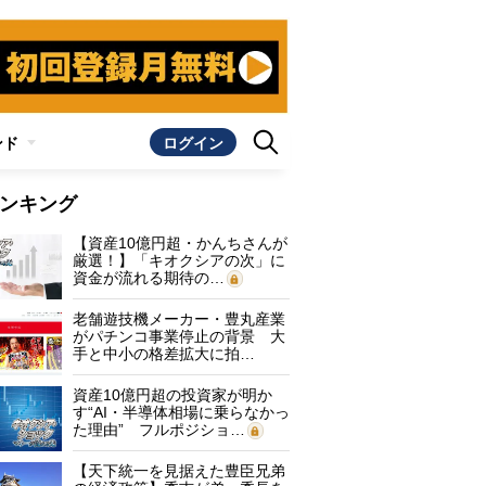
ンド
ログイン
ンキング
【資産10億円超・かんちさんが
厳選！】「キオクシアの次」に
資金が流れる期待の…
老舗遊技機メーカー・豊丸産業
がパチンコ事業停止の背景 大
手と中小の格差拡大に拍…
資産10億円超の投資家が明か
す“AI・半導体相場に乗らなかっ
た理由” フルポジショ…
【天下統一を見据えた豊臣兄弟