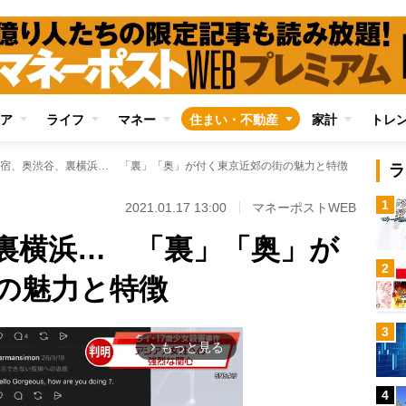
ア
ライフ
マネー
住まい・不動産
家計
トレ
宿、奥渋谷、裏横浜… 「裏」「奥」が付く東京近郊の街の魅力と特徴
ラ
1
2021.01.17 13:00
マネーポストWEB
裏横浜… 「裏」「奥」が
2
の魅力と特徴
3
もっと見る
arrow_forward_ios
4