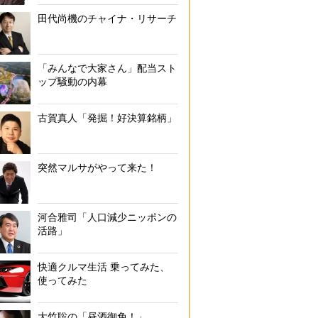
田代尚機のチャイナ・リサーチ
「みんなで大家さん」配当スト
ップ騒動の内幕
古賀真人「発掘！好決算銘柄」
突然マルサがやって来た！
河合雅司「人口減少ニッポンの
活路」
快適クルマ生活 乗ってみた、
使ってみた
大竹聡の「昼酒御免！」