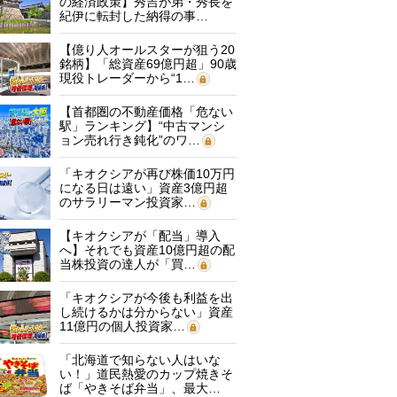
の経済政策】秀吉が弟・秀長を
紀伊に転封した納得の事…
【億り人オールスターが狙う20
銘柄】「総資産69億円超」90歳
現役トレーダーから“1…
【首都圏の不動産価格「危ない
駅」ランキング】“中古マンシ
ョン売れ行き鈍化”のワ…
「キオクシアが再び株価10万円
になる日は遠い」資産3億円超
のサラリーマン投資家…
【キオクシアが「配当」導入
へ】それでも資産10億円超の配
当株投資の達人が「買…
「キオクシアが今後も利益を出
し続けるかは分からない」資産
11億円の個人投資家…
「北海道で知らない人はいな
い！」道民熱愛のカップ焼きそ
ば「やきそば弁当」、最大…