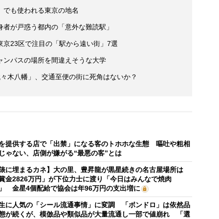
」でも使われる東京の地名
身者が戸惑う都内の「意外な難読駅」
京23区で注目の「駅から遠い街」7選
ャンパスの場所を間違えそうな大学
代々木八幡」、交通至便の街に死角はないか？
を提供する店で「出禁」になる客のトホホな生態 嘔吐や粗相
じゃない、店側が嫌がる“最悪の客”とは
俵に埋まるカネ】大の里、豊昇龍が黒星続きの名古屋場所は
賞金2826万円」が下位力士に渡り「今日はみんなで焼肉
」 金星4個配給で協会は年96万円の支出増に
生に人気の「シール流通事情」に変調 「ボンドロ」は依然品
態が続くが、模倣品や類似品が大量流通し一部で値崩れ 「選