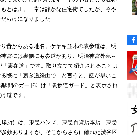
ともとは川。一帯は静かな住宅街でしたが、今や
店だらけになりました。
り昔からある地名。ケヤキ並木の表参道は、明
治神宮には裏側にも参道があり、明治神宮外苑～
が「裏参道」です。取り立てて紹介されることは
する際に「裏参道経由で」と言うと、話が早いこ
宿駅間のガードには「裏参道ガード」と表示され
抜け道です。
た場所には、東急ハンズ、東急百貨店本店、東急
施設が多数ありますが、そこからさらに離れた渋谷区