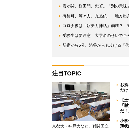
霞が関、桜田門、兜町…「別の意味
御徒町、等々力、九品仏… 地方出
コロナ後は「駅チカ神話」崩壊？ 東
受験生は要注意 大学名のせいでキ
新宿から5分、渋谷からも歩ける「
注目TOPIC
お酒
だけ
【土
「懸
だ！
小学
京都大・神戸大など、難関国立
薄状