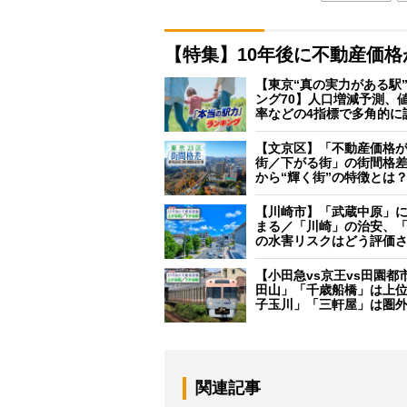
【特集】10年後に不動産価
【東京“真の実力がある駅
ング70】人口増減予測、
率などの4指標で多角的に
【文京区】「不動産価格
街／下がる街」の街間格
から“輝く街”の特徴とは
【川崎市】「武蔵中原」
まる／「川崎」の治安、
の水害リスクはどう評価
【小田急vs京王vs田園都
田山」「千歳船橋」は上
子玉川」「三軒屋」は圏
関連記事