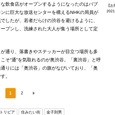
レな飲食店がオープンするようになったのはバブ
【お
202
ンに巨大な放送センターを構えるNHKの局員が
域でしたが、若者だらけの渋谷を避けるように、
オープンし、洗練された大人が集う場所として定
が通り、落書きやステッカーが目立つ場所も多
こそ“通”を気取れるのが奥渋谷。「裏渋谷」と呼
山通りには「奥渋谷」の旗がなびいており、「奥
です。
1
2
トリビア
住みたい街
金子則男