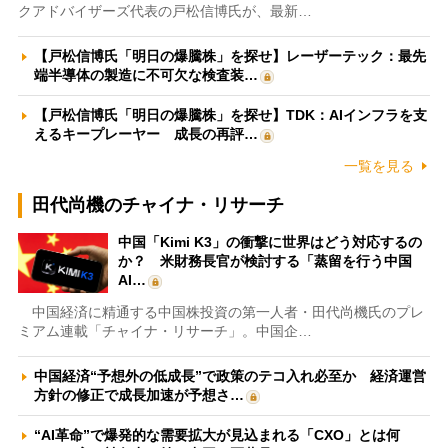
クアドバイザーズ代表の戸松信博氏が、最新…
【戸松信博氏「明日の爆騰株」を探せ】レーザーテック：最先
端半導体の製造に不可欠な検査装…
【戸松信博氏「明日の爆騰株」を探せ】TDK：AIインフラを支
えるキープレーヤー 成長の再評…
一覧を見る
田代尚機のチャイナ・リサーチ
中国「Kimi K3」の衝撃に世界はどう対応するの
か？ 米財務長官が検討する「蒸留を行う中国
AI…
中国経済に精通する中国株投資の第一人者・田代尚機氏のプレ
ミアム連載「チャイナ・リサーチ」。中国企…
中国経済“予想外の低成長”で政策のテコ入れ必至か 経済運営
方針の修正で成長加速が予想さ…
“AI革命”で爆発的な需要拡大が見込まれる「CXO」とは何