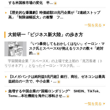
する米国株市場の変化 半…
【歴史的な爆騰劇】時価総額10兆円企業が「2連続ストップ
高」「制限値幅拡大」の衝撃 フ…
一覧を見る
大前研一「ビジネス新大陸」の歩き方
「いつ暴発してもおかしくはない」イーロン・マ
スク氏とスペースXが抱えるリスクの数々「絶対
的…
宇宙開発企業「スペースX」の上場で史上初の「兆万長者（ト
リリオネア）」となったイーロン・マスク氏。…
【3メガバンクは純利益5兆円超】銀行、商社、ゼネコンは最高
益続出の一方で、中小企業・…
急増する中国企業の“国籍ロンダリング” SHEIN、TikTok、
Temu…本社機能を海外に移転させ…
一覧を見る