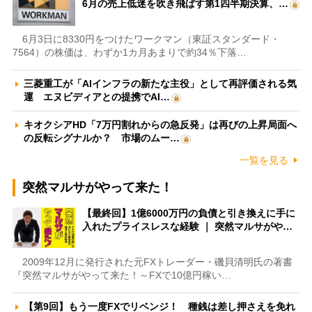
6月の売上低迷を吹き飛ばす第1四半期決算、…
6月3日に8330円をつけたワークマン（東証スタンダード・
7564）の株価は、わずか1カ月あまりで約34％下落…
三菱重工が「AIインフラの新たな主役」として再評価される気
運 エヌビディアとの提携でAI…
キオクシアHD「7万円割れからの急反発」は再びの上昇局面へ
の反転シグナルか？ 市場のムー…
一覧を見る
突然マルサがやって来た！
【最終回】1億6000万円の負債と引き換えに手に
入れたプライスレスな経験 ｜ 突然マルサがや…
2009年12月に発行された元FXトレーダー・磯貝清明氏の著書
『突然マルサがやって来た！～FXで10億円稼い…
【第9回】もう一度FXでリベンジ！ 種銭は差し押さえを免れ