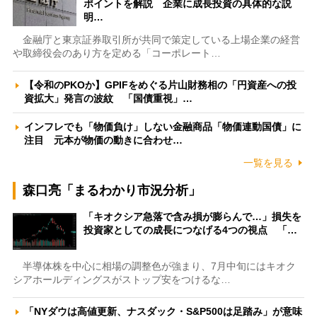
ポイントを解説 企業に成長投資の具体的な説
明…
金融庁と東京証券取引所が共同で策定している上場企業の経営
や取締役会のあり方を定める「コーポレート…
【令和のPKOか】GPIFをめぐる片山財務相の「円資産への投
資拡大」発言の波紋 「国債重視」…
インフレでも「物価負け」しない金融商品「物価連動国債」に
注目 元本が物価の動きに合わせ…
一覧を見る
森口亮「まるわかり市況分析」
「キオクシア急落で含み損が膨らんで…」損失を
投資家としての成長につなげる4つの視点 「…
半導体株を中心に相場の調整色が強まり、7月中旬にはキオク
シアホールディングスがストップ安をつけるな…
「NYダウは高値更新、ナスダック・S&P500は足踏み」が意味