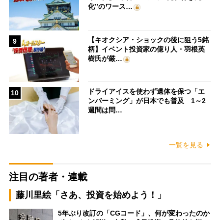
化”のワース…
【キオクシア・ショックの後に狙う5銘
9
柄】イベント投資家の億り人・羽根英
樹氏が厳…
ドライアイスを使わず遺体を保つ「エ
10
ンバーミング」が日本でも普及 1～2
週間は問…
一覧を見る
注目の著者・連載
藤川里絵「さあ、投資を始めよう！」
5年ぶり改訂の「CGコード」、何が変わったのか