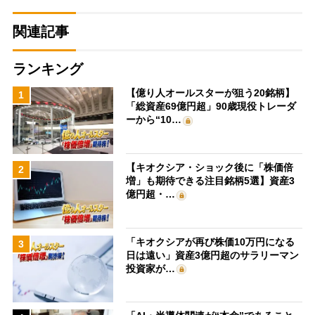
関連記事
ランキング
【億り人オールスターが狙う20銘柄】
1
「総資産69億円超」90歳現役トレーダ
ーから“10…
【キオクシア・ショック後に「株価倍
2
増」も期待できる注目銘柄5選】資産3
億円超・…
「キオクシアが再び株価10万円になる
3
日は遠い」資産3億円超のサラリーマン
投資家が…