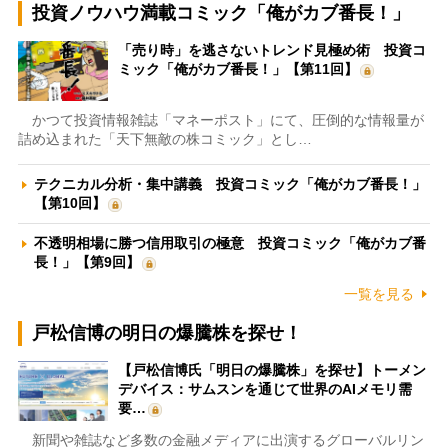
投資ノウハウ満載コミック「俺がカブ番長！」
「売り時」を逃さないトレンド見極め術 投資コ
ミック「俺がカブ番長！」【第11回】
かつて投資情報雑誌「マネーポスト」にて、圧倒的な情報量が
詰め込まれた「天下無敵の株コミック」とし…
テクニカル分析・集中講義 投資コミック「俺がカブ番長！」
【第10回】
不透明相場に勝つ信用取引の極意 投資コミック「俺がカブ番
長！」【第9回】
一覧を見る
戸松信博の明日の爆騰株を探せ！
【戸松信博氏「明日の爆騰株」を探せ】トーメン
デバイス：サムスンを通じて世界のAIメモリ需
要…
新聞や雑誌など多数の金融メディアに出演するグローバルリン