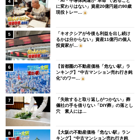
「AI・半導体関連が“本命”であること
4
に変わりはない」資産20億円超の90歳
現役トレー…
「キオクシアが今後も利益を出し続け
5
るかは分からない」資産11億円の個人
投資家が…
【首都圏の不動産価格「危ない駅」ラ
6
ンキング】“中古マンション売れ行き鈍
化”のワー…
「失敗すると取り返しがつかない」葬
7
儀社の手を借りない「DIY葬」の落とし
穴 素人には…
【大阪の不動産価格「危ない駅」ラン
8
キング】“中古マンション売れ行き鈍