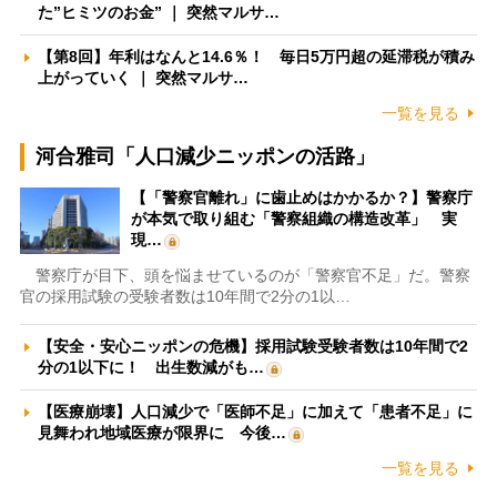
た”ヒミツのお金” ｜ 突然マルサ…
【第8回】年利はなんと14.6％！ 毎日5万円超の延滞税が積み
上がっていく ｜ 突然マルサ…
一覧を見る
河合雅司「人口減少ニッポンの活路」
【「警察官離れ」に歯止めはかかるか？】警察庁
が本気で取り組む「警察組織の構造改革」 実
現…
警察庁が目下、頭を悩ませているのが「警察官不足」だ。警察
官の採用試験の受験者数は10年間で2分の1以…
【安全・安心ニッポンの危機】採用試験受験者数は10年間で2
分の1以下に！ 出生数減がも…
【医療崩壊】人口減少で「医師不足」に加えて「患者不足」に
見舞われ地域医療が限界に 今後…
一覧を見る