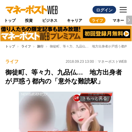
ログイン
トップ
投資
ビジネス
キャリア
ライフ
マネー
トップ
ライフ
旅行
御徒町、等々力、九品仏… 地方出身者が戸惑う都内の
ライフ
2018.09.23 13:00
マネーポストWEB
御徒町、等々力、九品仏… 地方出身者
が戸惑う都内の「意外な難読駅」
もっと見る
arrow_forward_ios