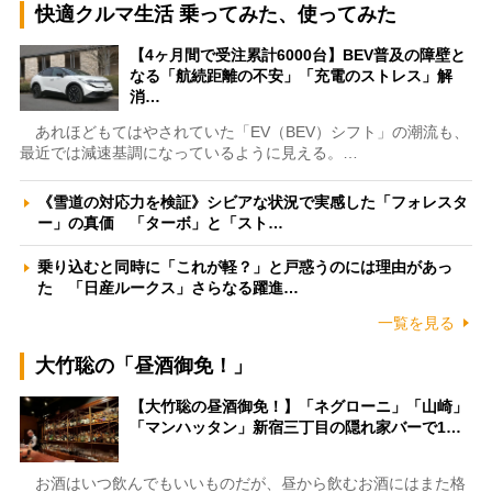
快適クルマ生活 乗ってみた、使ってみた
【4ヶ月間で受注累計6000台】BEV普及の障壁と
なる「航続距離の不安」「充電のストレス」解
消…
あれほどもてはやされていた「EV（BEV）シフト」の潮流も、
最近では減速基調になっているように見える。…
《雪道の対応力を検証》シビアな状況で実感した「フォレスタ
ー」の真価 「ターボ」と「スト…
乗り込むと同時に「これが軽？」と戸惑うのには理由があっ
た 「日産ルークス」さらなる躍進…
一覧を見る
大竹聡の「昼酒御免！」
【大竹聡の昼酒御免！】「ネグローニ」「山崎」
「マンハッタン」新宿三丁目の隠れ家バーで1…
お酒はいつ飲んでもいいものだが、昼から飲むお酒にはまた格