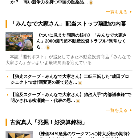
か？ 高い競争力を持つ中国の医薬品…
一覧を見る
「みんなで大家さん」配当ストップ騒動の内幕
《ついに見えた問題の核心》「みんなで大家さ
ん」2000億円超不動産投資トラブル“異常なく
ら…
本誌『週刊ポスト』が追及してきた不動産投資商品「みんなで
大家さん」がいよいよ最終局面を迎えている…
【独走スクープ・みんなで大家さん】二転三転した“成田プロ
ジェクト”の計画変更の裏で起き…
【追及スクープ・みんなで大家さん】独占入手“内部議事録”で
明かされる柳瀬健一・代表の思…
一覧を見る
古賀真人「発掘！好決算銘柄」
《株価34％急落のワークマンに特大反転の期待》