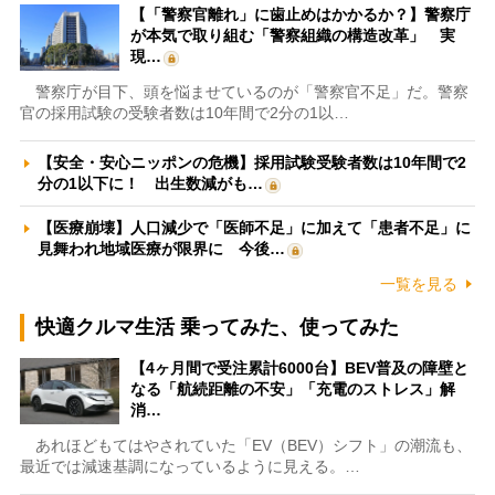
【「警察官離れ」に歯止めはかかるか？】警察庁
が本気で取り組む「警察組織の構造改革」 実
現…
警察庁が目下、頭を悩ませているのが「警察官不足」だ。警察
官の採用試験の受験者数は10年間で2分の1以…
【安全・安心ニッポンの危機】採用試験受験者数は10年間で2
分の1以下に！ 出生数減がも…
【医療崩壊】人口減少で「医師不足」に加えて「患者不足」に
見舞われ地域医療が限界に 今後…
一覧を見る
快適クルマ生活 乗ってみた、使ってみた
【4ヶ月間で受注累計6000台】BEV普及の障壁と
なる「航続距離の不安」「充電のストレス」解
消…
あれほどもてはやされていた「EV（BEV）シフト」の潮流も、
最近では減速基調になっているように見える。…