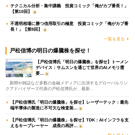
テクニカル分析・集中講義 投資コミック「俺がカブ番長！」
【第10回】
不透明相場に勝つ信用取引の極意 投資コミック「俺がカブ番
長！」【第9回】
一覧を見る
戸松信博の明日の爆騰株を探せ！
【戸松信博氏「明日の爆騰株」を探せ】トーメン
デバイス：サムスンを通じて世界のAIメモリ需
要…
新聞や雑誌など多数の金融メディアに出演するグローバルリン
クアドバイザーズ代表の戸松信博氏が、最新…
【戸松信博氏「明日の爆騰株」を探せ】レーザーテック：最先
端半導体の製造に不可欠な検査装…
【戸松信博氏「明日の爆騰株」を探せ】TDK：AIインフラを支
えるキープレーヤー 成長の再評…