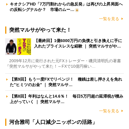
キオクシアHD「7万円割れからの急反発」は再びの上昇局面へ
の反転シグナルか？ 市場のムー…
一覧を見る
突然マルサがやって来た！
【最終回】1億6000万円の負債と引き換えに手に
入れたプライスレスな経験 ｜ 突然マルサがや…
2009年12月に発行された元FXトレーダー・磯貝清明氏の著書
『突然マルサがやって来た！～FXで10億円稼い…
【第9回】もう一度FXでリベンジ！ 種銭は差し押さえを免れ
た”ヒミツのお金” ｜ 突然マルサ…
【第8回】年利はなんと14.6％！ 毎日5万円超の延滞税が積み
上がっていく ｜ 突然マルサ…
一覧を見る
河合雅司「人口減少ニッポンの活路」