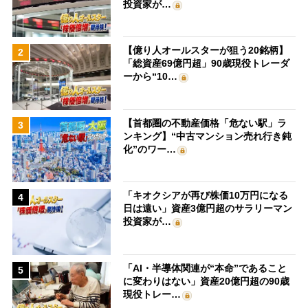
投資家が…
【億り人オールスターが狙う20銘柄】
2
「総資産69億円超」90歳現役トレーダ
ーから“10…
【首都圏の不動産価格「危ない駅」ラ
3
ンキング】“中古マンション売れ行き鈍
化”のワー…
「キオクシアが再び株価10万円になる
4
日は遠い」資産3億円超のサラリーマン
投資家が…
「AI・半導体関連が“本命”であること
5
に変わりはない」資産20億円超の90歳
現役トレー…