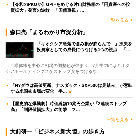
【令和のPKOか】GPIFをめぐる片山財務相の「円資産への投
資拡大」発言の波紋 「国債重視」…
一覧を見る
森口亮「まるわかり市況分析」
「キオクシア急落で含み損が膨らんで…」損失を
投資家としての成長につなげる4つの視点 「…
半導体株を中心に相場の調整色が強まり、7月中旬にはキオク
シアホールディングスがストップ安をつけるな…
「NYダウは高値更新、ナスダック・S&P500は足踏み」が意味
する米国株市場の変化 半…
【歴史的な爆騰劇】時価総額10兆円企業が「2連続ストップ
高」「制限値幅拡大」の衝撃 フ…
一覧を見る
大前研一「ビジネス新大陸」の歩き方