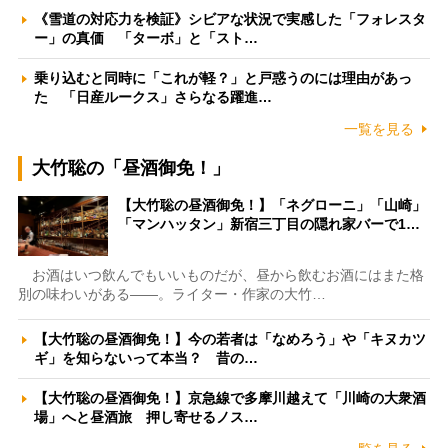
《雪道の対応力を検証》シビアな状況で実感した「フォレスタ
ー」の真価 「ターボ」と「スト…
乗り込むと同時に「これが軽？」と戸惑うのには理由があっ
た 「日産ルークス」さらなる躍進…
一覧を見る
大竹聡の「昼酒御免！」
【大竹聡の昼酒御免！】「ネグローニ」「山崎」
「マンハッタン」新宿三丁目の隠れ家バーで1…
お酒はいつ飲んでもいいものだが、昼から飲むお酒にはまた格
別の味わいがある――。ライター・作家の大竹…
【大竹聡の昼酒御免！】今の若者は「なめろう」や「キヌカツ
ギ」を知らないって本当？ 昔の…
【大竹聡の昼酒御免！】京急線で多摩川越えて「川崎の大衆酒
場」へと昼酒旅 押し寄せるノス…