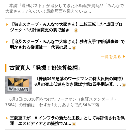
本誌『週刊ポスト』が追及してきた不動産投資商品「みんなで
大家さん」がいよいよ最終局面を迎えている…
【独走スクープ・みんなで大家さん】二転三転した“成田プロ
ジェクト”の計画変更の裏で起き…
【追及スクープ・みんなで大家さん】独占入手“内部議事録”で
明かされる柳瀬健一・代表の思…
一覧を見る
古賀真人「発掘！好決算銘柄」
《株価34％急落のワークマンに特大反転の期待》
6月の売上低迷を吹き飛ばす第1四半期決算、…
6月3日に8330円をつけたワークマン（東証スタンダード・
7564）の株価は、わずか1カ月あまりで約34％下落…
三菱重工が「AIインフラの新たな主役」として再評価される気
運 エヌビディアとの提携でAI…