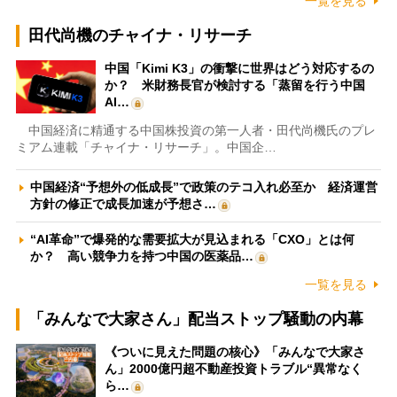
一覧を見る
田代尚機のチャイナ・リサーチ
中国「Kimi K3」の衝撃に世界はどう対応するの
か？ 米財務長官が検討する「蒸留を行う中国
AI…
中国経済に精通する中国株投資の第一人者・田代尚機氏のプレ
ミアム連載「チャイナ・リサーチ」。中国企…
中国経済“予想外の低成長”で政策のテコ入れ必至か 経済運営
方針の修正で成長加速が予想さ…
“AI革命”で爆発的な需要拡大が見込まれる「CXO」とは何
か？ 高い競争力を持つ中国の医薬品…
一覧を見る
「みんなで大家さん」配当ストップ騒動の内幕
《ついに見えた問題の核心》「みんなで大家さ
ん」2000億円超不動産投資トラブル“異常なく
ら…