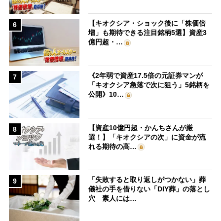
【キオクシア・ショック後に「株価倍
6
増」も期待できる注目銘柄5選】資産3
億円超・…
《2年弱で資産17.5倍の元証券マンが
7
「キオクシア急落で次に狙う」5銘柄を
公開》10…
【資産10億円超・かんちさんが厳
8
選！】「キオクシアの次」に資金が流
れる期待の高…
「失敗すると取り返しがつかない」葬
9
儀社の手を借りない「DIY葬」の落とし
穴 素人には…