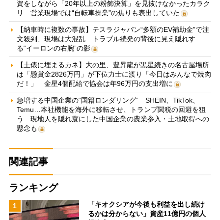
資をしながら「20年以上の粉飾決算」を見抜けなかったカラク
リ 営業現場では“自転車操業”の焦りも表出していた
【納車時に複数の事故】テスラジャパン“多額のEV補助金”で注
文殺到、現場は大混乱 トラブル続発の背後に見え隠れす
る“イーロンの右腕”の影
【土俵に埋まるカネ】大の里、豊昇龍が黒星続きの名古屋場所
は「懸賞金2826万円」が下位力士に渡り「今日はみんなで焼肉
だ！」 金星4個配給で協会は年96万円の支出増に
急増する中国企業の“国籍ロンダリング” SHEIN、TikTok、
Temu…本社機能を海外に移転させ、トランプ関税の回避を狙
う 現地人を隠れ蓑にした中国企業の農業参入・土地取得への
懸念も
関連記事
ランキング
「キオクシアが今後も利益を出し続け
1
るかは分からない」資産11億円の個人