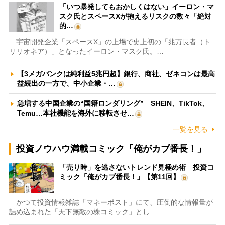
「いつ暴発してもおかしくはない」イーロン・マ
スク氏とスペースXが抱えるリスクの数々「絶対
的…
宇宙開発企業「スペースX」の上場で史上初の「兆万長者（ト
リリオネア）」となったイーロン・マスク氏。…
【3メガバンクは純利益5兆円超】銀行、商社、ゼネコンは最高
益続出の一方で、中小企業・…
急増する中国企業の“国籍ロンダリング” SHEIN、TikTok、
Temu…本社機能を海外に移転させ…
一覧を見る
投資ノウハウ満載コミック「俺がカブ番長！」
「売り時」を逃さないトレンド見極め術 投資コ
ミック「俺がカブ番長！」【第11回】
かつて投資情報雑誌「マネーポスト」にて、圧倒的な情報量が
詰め込まれた「天下無敵の株コミック」とし…