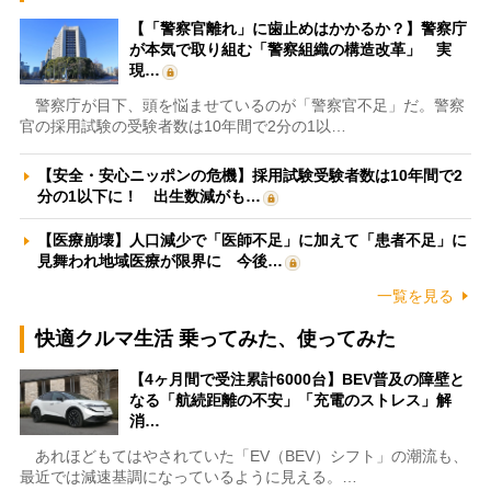
【「警察官離れ」に歯止めはかかるか？】警察庁
が本気で取り組む「警察組織の構造改革」 実
現…
警察庁が目下、頭を悩ませているのが「警察官不足」だ。警察
官の採用試験の受験者数は10年間で2分の1以…
【安全・安心ニッポンの危機】採用試験受験者数は10年間で2
分の1以下に！ 出生数減がも…
【医療崩壊】人口減少で「医師不足」に加えて「患者不足」に
見舞われ地域医療が限界に 今後…
一覧を見る
快適クルマ生活 乗ってみた、使ってみた
【4ヶ月間で受注累計6000台】BEV普及の障壁と
なる「航続距離の不安」「充電のストレス」解
消…
あれほどもてはやされていた「EV（BEV）シフト」の潮流も、
最近では減速基調になっているように見える。…