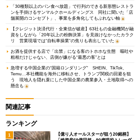
「30種類以上のパン食べ放題」で行列のできる新形態レストラ
ンを手掛けるサンマルクホールディングス 同社に聞いた「店
舗展開のコンセプト」、事業を多角化してもぶれない軸
【クレジット決済代行・全東信が破産】63社もの金融機関が融
資をしながら「20年以上の粉飾決算」を見抜けなかったカラク
リ 営業現場では“自転車操業”の焦りも表出していた
お酒を提供する店で「出禁」になる客のトホホな生態 嘔吐や
粗相だけじゃない、店側が嫌がる“最悪の客”とは
急増する中国企業の“国籍ロンダリング” SHEIN、TikTok、
Temu…本社機能を海外に移転させ、トランプ関税の回避を狙
う 現地人を隠れ蓑にした中国企業の農業参入・土地取得への
懸念も
関連記事
ランキング
【億り人オールスターが狙う20銘柄】
1
「総資産69億円超」90歳現役トレーダ