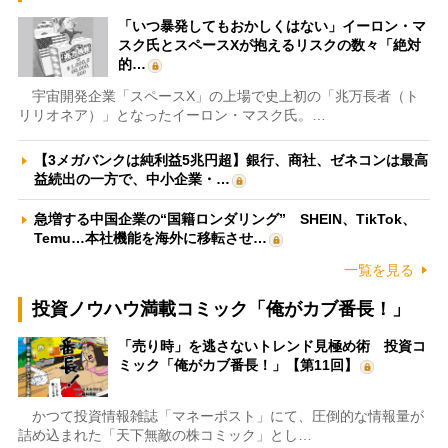
「いつ暴発してもおかしくはない」イーロン・マ
スク氏とスペースXが抱えるリスクの数々「絶対
的…
宇宙開発企業「スペースX」の上場で史上初の「兆万長者（ト
リリオネア）」となったイーロン・マスク氏。…
【3メガバンクは純利益5兆円超】銀行、商社、ゼネコンは最高
益続出の一方で、中小企業・…
急増する中国企業の“国籍ロンダリング” SHEIN、TikTok、
Temu…本社機能を海外に移転させ…
一覧を見る
投資ノウハウ満載コミック「俺がカブ番長！」
「売り時」を逃さないトレンド見極め術 投資コ
ミック「俺がカブ番長！」【第11回】
かつて投資情報雑誌「マネーポスト」にて、圧倒的な情報量が
詰め込まれた「天下無敵の株コミック」とし…