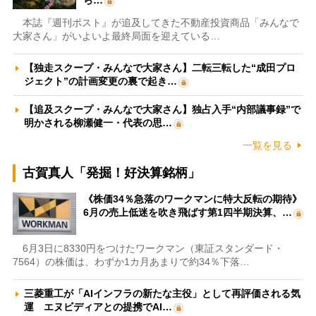
ら…
本誌『週刊ポスト』が追及してきた不動産投資商品「みんなで
大家さん」がいよいよ最終局面を迎えている…
【独走スクープ・みんなで大家さん】二転三転した“成田プロ
ジェクト”の計画変更の裏で起き…
【追及スクープ・みんなで大家さん】独占入手“内部議事録”で
明かされる柳瀬健一・代表の思…
一覧を見る
古賀真人「発掘！好決算銘柄」
《株価34％急落のワークマンに特大反転の期待》
6月の売上低迷を吹き飛ばす第1四半期決算、…
6月3日に8330円をつけたワークマン（東証スタンダード・
7564）の株価は、わずか1カ月あまりで約34％下落…
三菱重工が「AIインフラの新たな主役」として再評価される気
運 エヌビディアとの提携でAI…