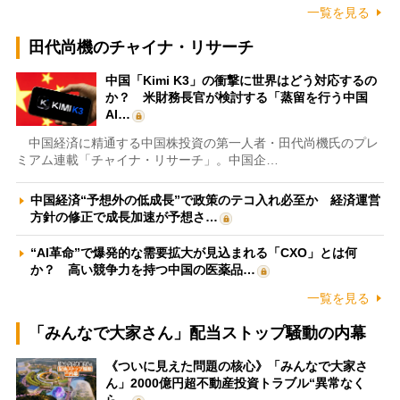
一覧を見る
田代尚機のチャイナ・リサーチ
中国「Kimi K3」の衝撃に世界はどう対応するの
か？ 米財務長官が検討する「蒸留を行う中国
AI…
中国経済に精通する中国株投資の第一人者・田代尚機氏のプレ
ミアム連載「チャイナ・リサーチ」。中国企…
中国経済“予想外の低成長”で政策のテコ入れ必至か 経済運営
方針の修正で成長加速が予想さ…
“AI革命”で爆発的な需要拡大が見込まれる「CXO」とは何
か？ 高い競争力を持つ中国の医薬品…
一覧を見る
「みんなで大家さん」配当ストップ騒動の内幕
《ついに見えた問題の核心》「みんなで大家さ
ん」2000億円超不動産投資トラブル“異常なく