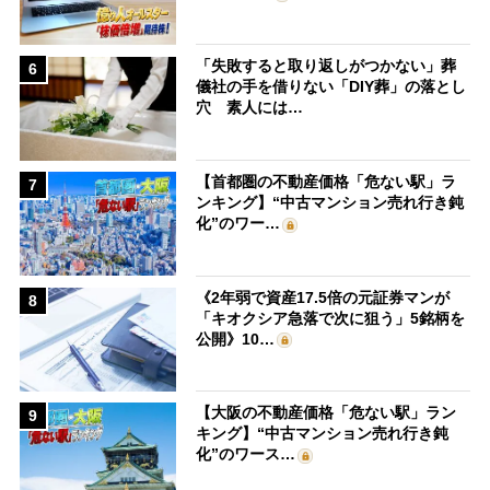
「失敗すると取り返しがつかない」葬
6
儀社の手を借りない「DIY葬」の落とし
穴 素人には…
【首都圏の不動産価格「危ない駅」ラ
7
ンキング】“中古マンション売れ行き鈍
化”のワー…
《2年弱で資産17.5倍の元証券マンが
8
「キオクシア急落で次に狙う」5銘柄を
公開》10…
【大阪の不動産価格「危ない駅」ラン
9
キング】“中古マンション売れ行き鈍
化”のワース…