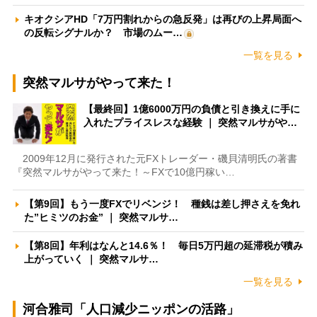
キオクシアHD「7万円割れからの急反発」は再びの上昇局面へ
の反転シグナルか？ 市場のムー…
一覧を見る
突然マルサがやって来た！
【最終回】1億6000万円の負債と引き換えに手に
入れたプライスレスな経験 ｜ 突然マルサがや…
2009年12月に発行された元FXトレーダー・磯貝清明氏の著書
『突然マルサがやって来た！～FXで10億円稼い…
【第9回】もう一度FXでリベンジ！ 種銭は差し押さえを免れ
た”ヒミツのお金” ｜ 突然マルサ…
【第8回】年利はなんと14.6％！ 毎日5万円超の延滞税が積み
上がっていく ｜ 突然マルサ…
一覧を見る
河合雅司「人口減少ニッポンの活路」