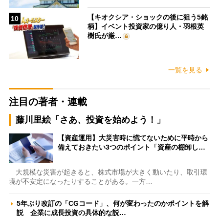
【キオクシア・ショックの後に狙う5銘
10
柄】イベント投資家の億り人・羽根英
樹氏が厳…
一覧を見る
注目の著者・連載
藤川里絵「さあ、投資を始めよう！」
【資産運用】大災害時に慌てないために平時から
備えておきたい3つのポイント「資産の棚卸し…
大規模な災害が起きると、株式市場が大きく動いたり、取引環
境が不安定になったりすることがある。一方…
5年ぶり改訂の「CGコード」、何が変わったのかポイントを解
説 企業に成長投資の具体的な説…