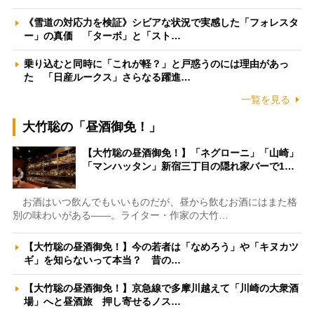
《雪道の対応力を検証》シビアな状況で実感した「フォレスタ
ー」の真価 「ターボ」と「スト…
乗り込むと同時に「これが軽？」と戸惑うのには理由があっ
た 「日産ルークス」さらなる躍進…
一覧を見る
大竹聡の「昼酒御免！」
【大竹聡の昼酒御免！】「ネグローニ」「山崎」
「マンハッタン」新宿三丁目の隠れ家バーで1…
お酒はいつ飲んでもいいものだが、昼から飲むお酒にはまた格
別の味わいがある――。ライター・作家の大竹…
【大竹聡の昼酒御免！】今の若者は「なめろう」や「キヌカツ
ギ」を知らないって本当？ 昔の…
【大竹聡の昼酒御免！】京急線で多摩川越えて「川崎の大衆酒
場」へと昼酒旅 押し寄せるノス…