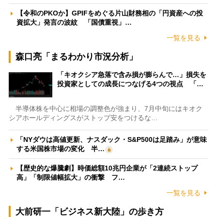
【令和のPKOか】GPIFをめぐる片山財務相の「円資産への投
資拡大」発言の波紋 「国債重視」…
一覧を見る
森口亮「まるわかり市況分析」
「キオクシア急落で含み損が膨らんで…」損失を
投資家としての成長につなげる4つの視点 「…
半導体株を中心に相場の調整色が強まり、7月中旬にはキオク
シアホールディングスがストップ安をつけるな…
「NYダウは高値更新、ナスダック・S&P500は足踏み」が意味
する米国株市場の変化 半…
【歴史的な爆騰劇】時価総額10兆円企業が「2連続ストップ
高」「制限値幅拡大」の衝撃 フ…
一覧を見る
大前研一「ビジネス新大陸」の歩き方