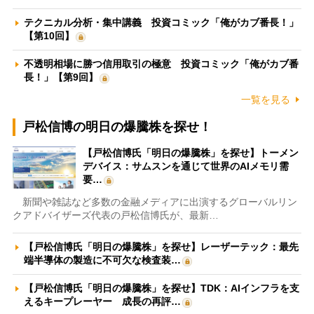
テクニカル分析・集中講義 投資コミック「俺がカブ番長！」
【第10回】
不透明相場に勝つ信用取引の極意 投資コミック「俺がカブ番
長！」【第9回】
一覧を見る
戸松信博の明日の爆騰株を探せ！
【戸松信博氏「明日の爆騰株」を探せ】トーメン
デバイス：サムスンを通じて世界のAIメモリ需
要…
新聞や雑誌など多数の金融メディアに出演するグローバルリン
クアドバイザーズ代表の戸松信博氏が、最新…
【戸松信博氏「明日の爆騰株」を探せ】レーザーテック：最先
端半導体の製造に不可欠な検査装…
【戸松信博氏「明日の爆騰株」を探せ】TDK：AIインフラを支
えるキープレーヤー 成長の再評…