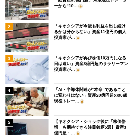
ーから“10…
「キオクシアが今後も利益を出し続け
2
るかは分からない」資産11億円の個人
投資家が…
「キオクシアが再び株価10万円になる
3
日は遠い」資産3億円超のサラリーマン
投資家が…
「AI・半導体関連が“本命”であること
4
に変わりはない」資産20億円超の90歳
現役トレー…
【キオクシア・ショック後に「株価倍
5
増」も期待できる注目銘柄5選】資産3
億円超・…