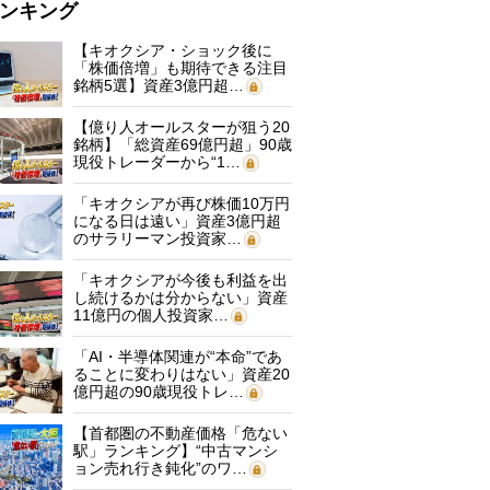
ンキング
【キオクシア・ショック後に
「株価倍増」も期待できる注目
銘柄5選】資産3億円超…
【億り人オールスターが狙う20
銘柄】「総資産69億円超」90歳
現役トレーダーから“1…
「キオクシアが再び株価10万円
になる日は遠い」資産3億円超
のサラリーマン投資家…
「キオクシアが今後も利益を出
し続けるかは分からない」資産
11億円の個人投資家…
「AI・半導体関連が“本命”であ
ることに変わりはない」資産20
億円超の90歳現役トレ…
【首都圏の不動産価格「危ない
駅」ランキング】“中古マンシ
ョン売れ行き鈍化”のワ…