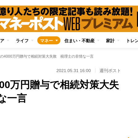
ア
ライフ
マネー
住まい・不動産
家計
トレ
の4000万円贈与で相続対策大失敗 税理士の非情な一言
2021.05.31 16:00
週刊ポスト
000万円贈与で相続対策大失
な一言
Loaded
:
88.23%
/