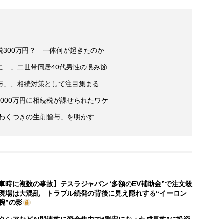
300万円？ 一体何が起きたのか
に…」二世帯同居40代男性の恨み節
与」、相続対策として注目集まる
000万円に相続税が課せられたワケ
いわくつきの生前贈与」を明かす
車時に複数の事故】テスラジャパン“多額のEV補助金”で注文殺
現場は大混乱 トラブル続発の背後に見え隠れする“イーロン
腕”の影
クシアなどAI関連株に資金集中で“割安になった成長株”に投資