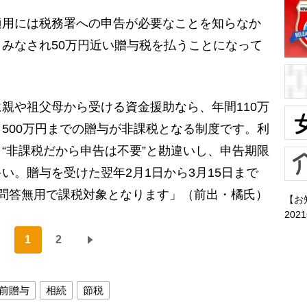
用には税務署への申告が必要なことを知らなか
みなされ50万円近い贈与税を払うことになって
親や祖父母から受ける資金援助なら、年間110万
500万円までの贈与が非課税となる制度です。利
“非課税だから申告は不要”と勘違いし、申告期限
い。贈与を受けた翌年2月1日から3月15日まで
問答無用で課税対象となります」（前出・橘氏）
【お
202
1
2
前贈与
相続
節税