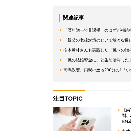
関連記事
「暦年贈与で非課税」のはずが相続税
「親父の老後対策のせいで散々な目
樹木希林さんも実践した「孫への贈
「孫の結婚資金に」と生前贈与した1
高嶋政宏、両親の土地200分の1「
注目TOPIC
【納
到、
の右
キオ