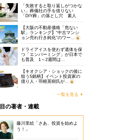
「失敗すると取り返しがつかな
い」葬儀社の手を借りない
「DIY葬」の落とし穴 素人
に…
【大阪の不動産価格「危ない
駅」ランキング】“中古マンシ
ョン売れ行き鈍化”のワー…
ドライアイスを使わず遺体を保
つ「エンバーミング」が日本で
も普及 1～2週間は…
【キオクシア・ショックの後に
狙う5銘柄】イベント投資家の
億り人・羽根英樹氏が…
一覧を見る
目の著者・連載
藤川里絵「さあ、投資を始めよ
う！」