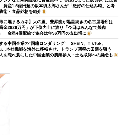
 資産1.5億円超の坂本慎太郎さんが「絶好の仕込み時」と考
防衛・食品銘柄を紹介
俵に埋まるカネ】大の里、豊昇龍が黒星続きの名古屋場所は
賞金2826万円」が下位力士に渡り「今日はみんなで焼肉
」 金星4個配給で協会は年96万円の支出増に
する中国企業の“国籍ロンダリング” SHEIN、TikTok、
mu…本社機能を海外に移転させ、トランプ関税の回避を狙う
人を隠れ蓑にした中国企業の農業参入・土地取得への懸念も