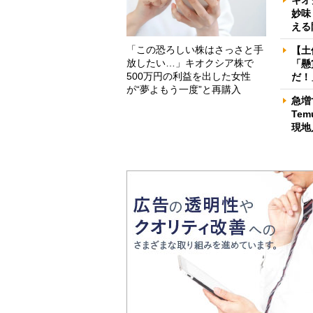
妙味
える
「この恐ろしい株はさっさと手
【土
放したい…」キオクシア株で
「懸
500万円の利益を出した女性
だ！
が“夢よもう一度”と再購入
急増
Te
現地