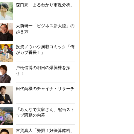
森口亮「まるわかり市況分析」
大前研一「ビジネス新大陸」の
歩き方
投資ノウハウ満載コミック「俺
がカブ番長！」
戸松信博の明日の爆騰株を探
せ！
田代尚機のチャイナ・リサーチ
「みんなで大家さん」配当スト
ップ騒動の内幕
古賀真人「発掘！好決算銘柄」