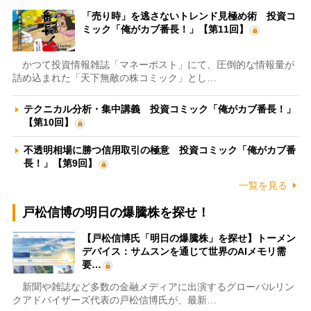
「売り時」を逃さないトレンド見極め術 投資コ
ミック「俺がカブ番長！」【第11回】
かつて投資情報雑誌「マネーポスト」にて、圧倒的な情報量が
詰め込まれた「天下無敵の株コミック」とし…
テクニカル分析・集中講義 投資コミック「俺がカブ番長！」
【第10回】
不透明相場に勝つ信用取引の極意 投資コミック「俺がカブ番
長！」【第9回】
一覧を見る
戸松信博の明日の爆騰株を探せ！
【戸松信博氏「明日の爆騰株」を探せ】トーメン
デバイス：サムスンを通じて世界のAIメモリ需
要…
新聞や雑誌など多数の金融メディアに出演するグローバルリン
クアドバイザーズ代表の戸松信博氏が、最新…