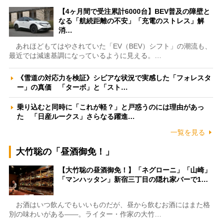
【4ヶ月間で受注累計6000台】BEV普及の障壁と
なる「航続距離の不安」「充電のストレス」解
消…
あれほどもてはやされていた「EV（BEV）シフト」の潮流も、
最近では減速基調になっているように見える。…
《雪道の対応力を検証》シビアな状況で実感した「フォレスタ
ー」の真価 「ターボ」と「スト…
乗り込むと同時に「これが軽？」と戸惑うのには理由があっ
た 「日産ルークス」さらなる躍進…
一覧を見る
大竹聡の「昼酒御免！」
【大竹聡の昼酒御免！】「ネグローニ」「山崎」
「マンハッタン」新宿三丁目の隠れ家バーで1…
お酒はいつ飲んでもいいものだが、昼から飲むお酒にはまた格
別の味わいがある――。ライター・作家の大竹…