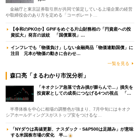
金融庁と東京証券取引所が共同で策定している上場企業の経営
や取締役会のあり方を定める「コーポレート…
【令和のPKOか】GPIFをめぐる片山財務相の「円資産への投
資拡大」発言の波紋 「国債重視」…
インフレでも「物価負け」しない金融商品「物価連動国債」に
注目 元本が物価の動きに合わせ…
一覧を見る
森口亮「まるわかり市況分析」
「キオクシア急落で含み損が膨らんで…」損失を
投資家としての成長につなげる4つの視点 「…
半導体株を中心に相場の調整色が強まり、7月中旬にはキオク
シアホールディングスがストップ安をつけるな…
「NYダウは高値更新、ナスダック・S&P500は足踏み」が意味
する米国株市場の変化 半…