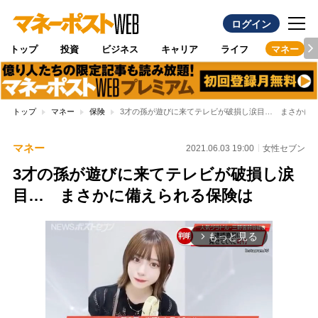
ログイン
トップ
投資
ビジネス
キャリア
ライフ
マネー
トップ
マネー
保険
3才の孫が遊びに来てテレビが破損し涙目… まさかに
マネー
2021.06.03 19:00
女性セブン
3才の孫が遊びに来てテレビが破損し涙
目… まさかに備えられる保険は
もっと見る
arrow_forward_ios