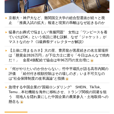
京都大・神戸大など、難関国立大学の総合型選抜が続々と廃
止 「推薦入試の拡大」報道と現実の乖離はなぜ起きるのか
猛暑のお葬式で悩ましい“喪服問題” 女性は「ワンピースを着
ていけばOK」という俗説に潜む誤解、なぜ「ジャケット」が
マストなのか？《1級葬祭ディレクターが解説》
【土俵に埋まるカネ】大の里、豊昇龍が黒星続きの名古屋場所
は「懸賞金2826万円」が下位力士に渡り「今日はみんなで焼肉
だ！」 金星4個配給で協会は年96万円の支出増に
「何がやりたいのか分からない」竹中平蔵氏が語る高市内閣の
評価 「給付付き税額控除はその場しのぎ」いま不可欠なの
は“社会保障制度の改革議論”と指摘
急増する中国企業の“国籍ロンダリング” SHEIN、TikTok、
Temu…本社機能を海外に移転させ、トランプ関税の回避を狙
う 現地人を隠れ蓑にした中国企業の農業参入・土地取得への
懸念も