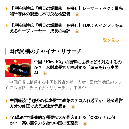
【戸松信博氏「明日の爆騰株」を探せ】レーザーテック：最先
端半導体の製造に不可欠な検査装…
【戸松信博氏「明日の爆騰株」を探せ】TDK：AIインフラを支
えるキープレーヤー 成長の再評…
一覧を見る
田代尚機のチャイナ・リサーチ
中国「Kimi K3」の衝撃に世界はどう対応するの
か？ 米財務長官が検討する「蒸留を行う中国
AI…
中国経済に精通する中国株投資の第一人者・田代尚機氏のプレ
ミアム連載「チャイナ・リサーチ」。中国企…
中国経済“予想外の低成長”で政策のテコ入れ必至か 経済運営
方針の修正で成長加速が予想さ…
“AI革命”で爆発的な需要拡大が見込まれる「CXO」とは何
か？ 高い競争力を持つ中国の医薬品…