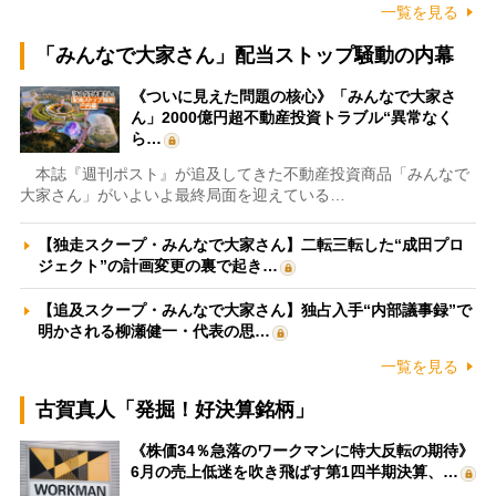
一覧を見る
「みんなで大家さん」配当ストップ騒動の内幕
《ついに見えた問題の核心》「みんなで大家さ
ん」2000億円超不動産投資トラブル“異常なく
ら…
本誌『週刊ポスト』が追及してきた不動産投資商品「みんなで
大家さん」がいよいよ最終局面を迎えている…
【独走スクープ・みんなで大家さん】二転三転した“成田プロ
ジェクト”の計画変更の裏で起き…
【追及スクープ・みんなで大家さん】独占入手“内部議事録”で
明かされる柳瀬健一・代表の思…
一覧を見る
古賀真人「発掘！好決算銘柄」
《株価34％急落のワークマンに特大反転の期待》
6月の売上低迷を吹き飛ばす第1四半期決算、…