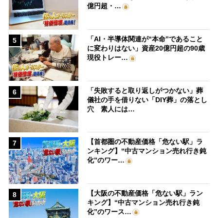
億円超・…
「AI・半導体関連が“本命”であること
5
に変わりはない」資産20億円超の90歳
現役トレー…
「失敗すると取り返しがつかない」葬
6
儀社の手を借りない「DIY葬」の落とし
穴 素人には…
【首都圏の不動産価格「危ない駅」ラ
7
ンキング】“中古マンション売れ行き鈍
化”のワー…
【大阪の不動産価格「危ない駅」ラン
8
キング】“中古マンション売れ行き鈍
化”のワース…