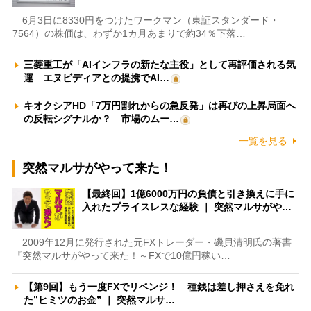
6月3日に8330円をつけたワークマン（東証スタンダード・
7564）の株価は、わずか1カ月あまりで約34％下落…
三菱重工が「AIインフラの新たな主役」として再評価される気
運 エヌビディアとの提携でAI…
キオクシアHD「7万円割れからの急反発」は再びの上昇局面へ
の反転シグナルか？ 市場のムー…
一覧を見る
突然マルサがやって来た！
【最終回】1億6000万円の負債と引き換えに手に
入れたプライスレスな経験 ｜ 突然マルサがや…
2009年12月に発行された元FXトレーダー・磯貝清明氏の著書
『突然マルサがやって来た！～FXで10億円稼い…
【第9回】もう一度FXでリベンジ！ 種銭は差し押さえを免れ
た”ヒミツのお金” ｜ 突然マルサ…