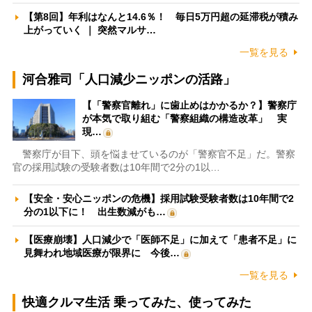
【第8回】年利はなんと14.6％！ 毎日5万円超の延滞税が積み
上がっていく ｜ 突然マルサ…
一覧を見る
河合雅司「人口減少ニッポンの活路」
【「警察官離れ」に歯止めはかかるか？】警察庁
が本気で取り組む「警察組織の構造改革」 実
現…
警察庁が目下、頭を悩ませているのが「警察官不足」だ。警察
官の採用試験の受験者数は10年間で2分の1以…
【安全・安心ニッポンの危機】採用試験受験者数は10年間で2
分の1以下に！ 出生数減がも…
【医療崩壊】人口減少で「医師不足」に加えて「患者不足」に
見舞われ地域医療が限界に 今後…
一覧を見る
快適クルマ生活 乗ってみた、使ってみた