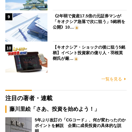
《2年弱で資産17.5倍の元証券マンが
9
「キオクシア急落で次に狙う」5銘柄を
公開》10…
【キオクシア・ショックの後に狙う5銘
10
柄】イベント投資家の億り人・羽根英
樹氏が厳…
一覧を見る
注目の著者・連載
藤川里絵「さあ、投資を始めよう！」
5年ぶり改訂の「CGコード」、何が変わったのか
ポイントを解説 企業に成長投資の具体的な説
明…