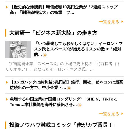
【歴史的な爆騰劇】時価総額10兆円企業が「2連続ストップ
高」「制限値幅拡大」の衝撃 フ…
一覧を見る
大前研一「ビジネス新大陸」の歩き方
「いつ暴発してもおかしくはない」イーロン・マ
スク氏とスペースXが抱えるリスクの数々「絶対
的…
宇宙開発企業「スペースX」の上場で史上初の「兆万長者（ト
リリオネア）」となったイーロン・マスク氏。…
【3メガバンクは純利益5兆円超】銀行、商社、ゼネコンは最高
益続出の一方で、中小企業・…
急増する中国企業の“国籍ロンダリング” SHEIN、TikTok、
Temu…本社機能を海外に移転させ…
一覧を見る
投資ノウハウ満載コミック「俺がカブ番長！」