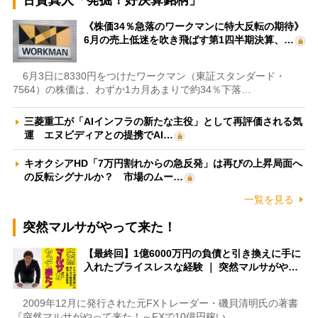
古賀真人「発掘！好決算銘柄」
《株価34％急落のワークマンに特大反転の期待》
6月の売上低迷を吹き飛ばす第1四半期決算、…
6月3日に8330円をつけたワークマン（東証スタンダード・
7564）の株価は、わずか1カ月あまりで約34％下落…
三菱重工が「AIインフラの新たな主役」として再評価される気
運 エヌビディアとの提携でAI…
キオクシアHD「7万円割れからの急反発」は再びの上昇局面へ
の反転シグナルか？ 市場のムー…
一覧を見る
突然マルサがやって来た！
【最終回】1億6000万円の負債と引き換えに手に
入れたプライスレスな経験 ｜ 突然マルサがや…
2009年12月に発行された元FXトレーダー・磯貝清明氏の著書
『突然マルサがやって来た！～FXで10億円稼い…