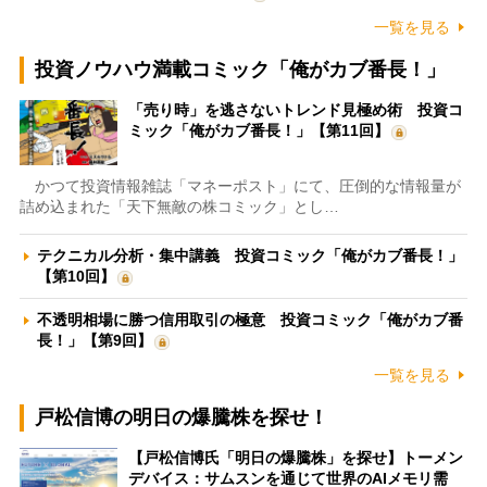
一覧を見る
投資ノウハウ満載コミック「俺がカブ番長！」
「売り時」を逃さないトレンド見極め術 投資コ
ミック「俺がカブ番長！」【第11回】
かつて投資情報雑誌「マネーポスト」にて、圧倒的な情報量が
詰め込まれた「天下無敵の株コミック」とし…
テクニカル分析・集中講義 投資コミック「俺がカブ番長！」
【第10回】
不透明相場に勝つ信用取引の極意 投資コミック「俺がカブ番
長！」【第9回】
一覧を見る
戸松信博の明日の爆騰株を探せ！
【戸松信博氏「明日の爆騰株」を探せ】トーメン
デバイス：サムスンを通じて世界のAIメモリ需