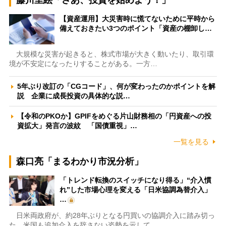
藤川里絵「さあ、投資を始めよう！」
【資産運用】大災害時に慌てないために平時から
備えておきたい3つのポイント「資産の棚卸し…
大規模な災害が起きると、株式市場が大きく動いたり、取引環
境が不安定になったりすることがある。一方…
5年ぶり改訂の「CGコード」、何が変わったのかポイントを解
説 企業に成長投資の具体的な説…
【令和のPKOか】GPIFをめぐる片山財務相の「円資産への投
資拡大」発言の波紋 「国債重視」…
一覧を見る
森口亮「まるわかり市況分析」
「トレンド転換のスイッチになり得る」“介入慣
れ”した市場心理を変える「日米協調為替介入」
…
日米両政府が、約28年ぶりとなる円買いの協調介入に踏み切っ
た。米国も追加介入を辞さない姿勢を示して…