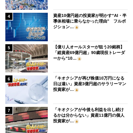
資産10億円超の投資家が明かす“AI・半
4
導体相場に乗らなかった理由” フルポ
ジション…
【億り人オールスターが狙う20銘柄】
5
「総資産69億円超」90歳現役トレーダ
ーから“10…
「キオクシアが再び株価10万円になる
6
日は遠い」資産3億円超のサラリーマン
投資家が…
「キオクシアが今後も利益を出し続け
7
るかは分からない」資産11億円の個人
投資家が…