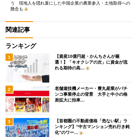
う 現地人を隠れ蓑にした中国企業の農業参入・土地取得への
懸念も
関連記事
ランキング
【資産10億円超・かんちさんが厳
1
選！】「キオクシアの次」に資金が流
れる期待の高…
老舗遊技機メーカー・豊丸産業がパチ
2
ンコ事業停止の背景 大手と中小の格
差拡大に拍車…
【首都圏の不動産価格「危ない駅」ラ
3
ンキング】“中古マンション売れ行き鈍
化”のワー…