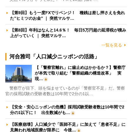
【第9回】もう一度FXでリベンジ！ 種銭は差し押さえを免れ
た”ヒミツのお金” ｜ 突然マルサ…
【第8回】年利はなんと14.6％！ 毎日5万円超の延滞税が積み
上がっていく ｜ 突然マルサ…
一覧を見る
河合雅司「人口減少ニッポンの活路」
【「警察官離れ」に歯止めはかかるか？】警察庁
が本気で取り組む「警察組織の構造改革」 実
現…
警察庁が目下、頭を悩ませているのが「警察官不足」だ。警察
官の採用試験の受験者数は10年間で2分の1以…
【安全・安心ニッポンの危機】採用試験受験者数は10年間で2
分の1以下に！ 出生数減がも…
【医療崩壊】人口減少で「医師不足」に加えて「患者不足」に
見舞われ地域医療が限界に 今後…