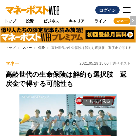
ログイン
トップ
投資
ビジネス
キャリア
ライフ
マネー
トップ
マネー
保険
高齢世代の生命保険は解約も選択肢 返戻金で得する可
マネー
2021.05.29 15:00
週刊ポスト
高齢世代の生命保険は解約も選択肢 返
戻金で得する可能性も
もっと見る
arrow_forward_ios