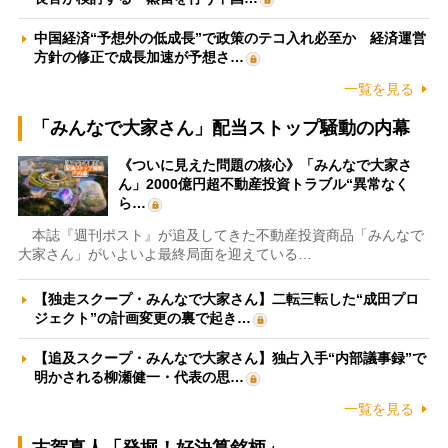
中国経済“予想外の低成長”で政策のテコ入れ必至か 経済運営
方針の修正で成長加速が予想さ…
一覧を見る
「みんなで大家さん」配当ストップ騒動の内幕
《ついに見えた問題の核心》「みんなで大家さ
ん」2000億円超不動産投資トラブル“異常なく
ら…
本誌『週刊ポスト』が追及してきた不動産投資商品「みんなで
大家さん」がいよいよ最終局面を迎えている…
【独走スクープ・みんなで大家さん】二転三転した“成田プロ
ジェクト”の計画変更の裏で起き…
【追及スクープ・みんなで大家さん】独占入手“内部議事録”で
明かされる柳瀬健一・代表の思…
一覧を見る