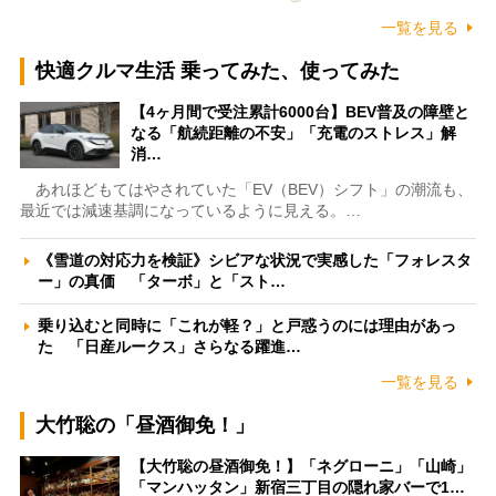
一覧を見る
快適クルマ生活 乗ってみた、使ってみた
【4ヶ月間で受注累計6000台】BEV普及の障壁と
なる「航続距離の不安」「充電のストレス」解
消…
あれほどもてはやされていた「EV（BEV）シフト」の潮流も、
最近では減速基調になっているように見える。…
《雪道の対応力を検証》シビアな状況で実感した「フォレスタ
ー」の真価 「ターボ」と「スト…
乗り込むと同時に「これが軽？」と戸惑うのには理由があっ
た 「日産ルークス」さらなる躍進…
一覧を見る
大竹聡の「昼酒御免！」
【大竹聡の昼酒御免！】「ネグローニ」「山崎」
「マンハッタン」新宿三丁目の隠れ家バーで1…