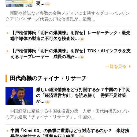
要…
新聞や雑誌など多数の金融メディアに出演するグローバルリン
クアドバイザーズ代表の戸松信博氏が、最新…
【戸松信博氏「明日の爆騰株」を探せ】レーザーテック：最先
端半導体の製造に不可欠な検査装…
【戸松信博氏「明日の爆騰株」を探せ】TDK：AIインフラを支
えるキープレーヤー 成長の再評…
一覧を見る
田代尚機のチャイナ・リサーチ
厳しい経済情勢をどう打開するか？中国の下半期
の「経済運営方針」を読み解く 需要不足対策
が…
中国経済に精通する中国株投資の第一人者・田代尚機氏のプレ
ミアム連載「チャイナ・リサーチ」。中国の…
中国「Kimi K3」の衝撃に世界はどう対応するのか？ 米財務
長官が検討する「蒸留を行う中国…