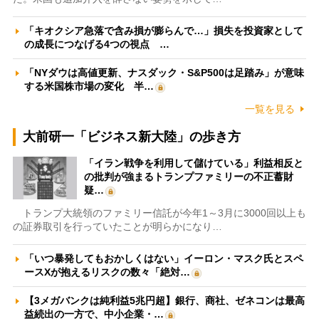
「キオクシア急落で含み損が膨らんで…」損失を投資家として
の成長につなげる4つの視点 …
「NYダウは高値更新、ナスダック・S&P500は足踏み」が意味
する米国株市場の変化 半…
一覧を見る
大前研一「ビジネス新大陸」の歩き方
「イラン戦争を利用して儲けている」利益相反と
の批判が強まるトランプファミリーの不正蓄財
疑…
トランプ大統領のファミリー信託が今年1～3月に3000回以上も
の証券取引を行っていたことが明らかになり…
「いつ暴発してもおかしくはない」イーロン・マスク氏とスペ
ースXが抱えるリスクの数々「絶対…
【3メガバンクは純利益5兆円超】銀行、商社、ゼネコンは最高
益続出の一方で、中小企業・…