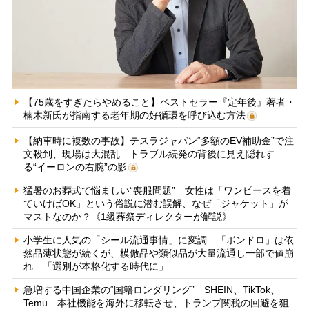
【75歳をすぎたらやめること】ベストセラー『定年後』著者・
楠木新氏が指南する老年期の好循環を呼び込む方法
【納車時に複数の事故】テスラジャパン“多額のEV補助金”で注
文殺到、現場は大混乱 トラブル続発の背後に見え隠れす
る“イーロンの右腕”の影
猛暑のお葬式で悩ましい“喪服問題” 女性は「ワンピースを着
ていけばOK」という俗説に潜む誤解、なぜ「ジャケット」が
マストなのか？《1級葬祭ディレクターが解説》
小学生に人気の「シール流通事情」に変調 「ボンドロ」は依
然品薄状態が続くが、模倣品や類似品が大量流通し一部で値崩
れ 「選別が本格化する時代に」
急増する中国企業の“国籍ロンダリング” SHEIN、TikTok、
Temu…本社機能を海外に移転させ、トランプ関税の回避を狙