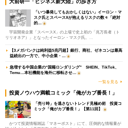
大前研一「ビジネス新大陸」の歩き方
「いつ暴発してもおかしくはない」イーロン・マ
スク氏とスペースXが抱えるリスクの数々「絶対
的…
宇宙開発企業「スペースX」の上場で史上初の「兆万長者（ト
リリオネア）」となったイーロン・マスク氏。…
【3メガバンクは純利益5兆円超】銀行、商社、ゼネコンは最高
益続出の一方で、中小企業・…
急増する中国企業の“国籍ロンダリング” SHEIN、TikTok、
Temu…本社機能を海外に移転させ…
一覧を見る
投資ノウハウ満載コミック「俺がカブ番長！」
「売り時」を逃さないトレンド見極め術 投資コ
ミック「俺がカブ番長！」【第11回】
かつて投資情報雑誌「マネーポスト」にて、圧倒的な情報量が