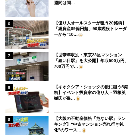
週間は問…
【億り人オールスターが狙う20銘柄】
6
「総資産69億円超」90歳現役トレーダ
ーから“10…
【世帯年収別・東京23区マンション
7
「狙い目駅」を大公開】年収500万円、
700万円で…
【キオクシア・ショックの後に狙う5銘
8
柄】イベント投資家の億り人・羽根英
樹氏が厳…
【大阪の不動産価格「危ない駅」ラン
9
キング】“中古マンション売れ行き鈍
化”のワース…