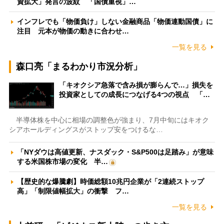
資拡大」発言の波紋 「国債重視」…
インフレでも「物価負け」しない金融商品「物価連動国債」に
注目 元本が物価の動きに合わせ…
一覧を見る
森口亮「まるわかり市況分析」
「キオクシア急落で含み損が膨らんで…」損失を
投資家としての成長につなげる4つの視点 「…
半導体株を中心に相場の調整色が強まり、7月中旬にはキオク
シアホールディングスがストップ安をつけるな…
「NYダウは高値更新、ナスダック・S&P500は足踏み」が意味
する米国株市場の変化 半…
【歴史的な爆騰劇】時価総額10兆円企業が「2連続ストップ
高」「制限値幅拡大」の衝撃 フ…
一覧を見る