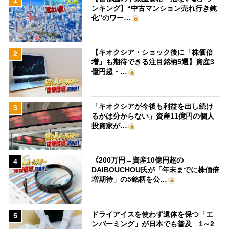
ンキング】“中古マンション売れ行き鈍
化”のワー…
【キオクシア・ショック後に「株価倍
2
増」も期待できる注目銘柄5選】資産3
億円超・…
「キオクシアが今後も利益を出し続け
3
るかは分からない」資産11億円の個人
投資家が…
《200万円→資産10億円超の
4
DAIBOUCHOU氏が「年末までに株価倍
増期待」の5銘柄を公…
ドライアイスを使わず遺体を保つ「エ
5
ンバーミング」が日本でも普及 1～2