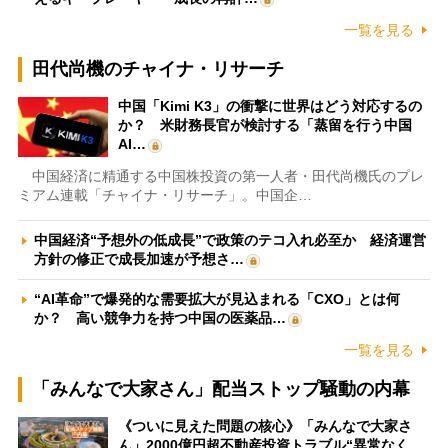
一覧を見る
田代尚機のチャイナ・リサーチ
中国「Kimi K3」の衝撃に世界はどう対応するの
か？ 米財務長官が検討する「蒸留を行う中国
AI…
中国経済に精通する中国株投資の第一人者・田代尚機氏のプレ
ミアム連載「チャイナ・リサーチ」。中国企…
中国経済“予想外の低成長”で政策のテコ入れ必至か 経済運営
方針の修正で成長加速が予想さ…
“AI革命”で爆発的な需要拡大が見込まれる「CXO」とは何
か？ 高い競争力を持つ中国の医薬品…
一覧を見る
「みんなで大家さん」配当ストップ騒動の内幕
《ついに見えた問題の核心》「みんなで大家さ
ん」2000億円超不動産投資トラブル“異常なく