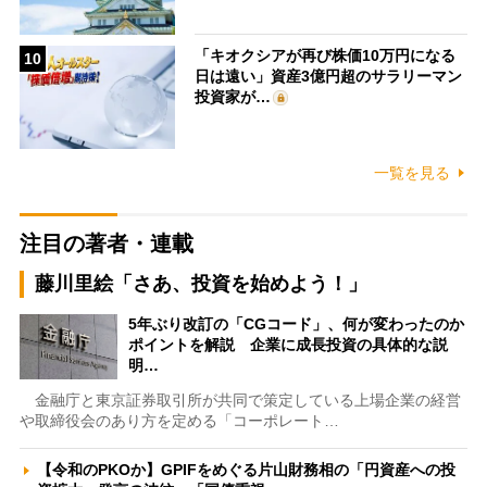
「キオクシアが再び株価10万円になる
10
日は遠い」資産3億円超のサラリーマン
投資家が…
一覧を見る
注目の著者・連載
藤川里絵「さあ、投資を始めよう！」
5年ぶり改訂の「CGコード」、何が変わったのか
ポイントを解説 企業に成長投資の具体的な説
明…
金融庁と東京証券取引所が共同で策定している上場企業の経営
や取締役会のあり方を定める「コーポレート…
【令和のPKOか】GPIFをめぐる片山財務相の「円資産への投