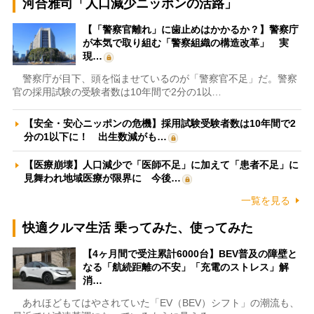
河合雅司「人口減少ニッポンの活路」
【「警察官離れ」に歯止めはかかるか？】警察庁
が本気で取り組む「警察組織の構造改革」 実
現…
警察庁が目下、頭を悩ませているのが「警察官不足」だ。警察
官の採用試験の受験者数は10年間で2分の1以…
【安全・安心ニッポンの危機】採用試験受験者数は10年間で2
分の1以下に！ 出生数減がも…
【医療崩壊】人口減少で「医師不足」に加えて「患者不足」に
見舞われ地域医療が限界に 今後…
一覧を見る
快適クルマ生活 乗ってみた、使ってみた
【4ヶ月間で受注累計6000台】BEV普及の障壁と
なる「航続距離の不安」「充電のストレス」解
消…
あれほどもてはやされていた「EV（BEV）シフト」の潮流も、