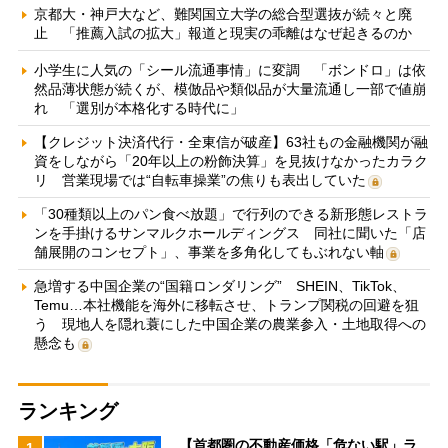
京都大・神戸大など、難関国立大学の総合型選抜が続々と廃
止 「推薦入試の拡大」報道と現実の乖離はなぜ起きるのか
小学生に人気の「シール流通事情」に変調 「ボンドロ」は依
然品薄状態が続くが、模倣品や類似品が大量流通し一部で値崩
れ 「選別が本格化する時代に」
【クレジット決済代行・全東信が破産】63社もの金融機関が融
資をしながら「20年以上の粉飾決算」を見抜けなかったカラク
リ 営業現場では“自転車操業”の焦りも表出していた
「30種類以上のパン食べ放題」で行列のできる新形態レストラ
ンを手掛けるサンマルクホールディングス 同社に聞いた「店
舗展開のコンセプト」、事業を多角化してもぶれない軸
急増する中国企業の“国籍ロンダリング” SHEIN、TikTok、
Temu…本社機能を海外に移転させ、トランプ関税の回避を狙
う 現地人を隠れ蓑にした中国企業の農業参入・土地取得への
懸念も
ランキング
【首都圏の不動産価格「危ない駅」ラ
1