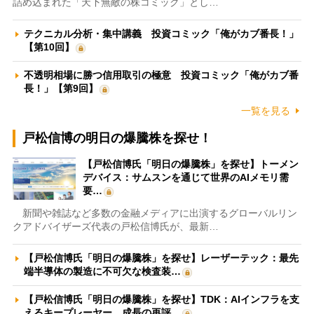
詰め込まれた「天下無敵の株コミック」とし…
テクニカル分析・集中講義 投資コミック「俺がカブ番長！」
【第10回】
不透明相場に勝つ信用取引の極意 投資コミック「俺がカブ番
長！」【第9回】
一覧を見る
戸松信博の明日の爆騰株を探せ！
【戸松信博氏「明日の爆騰株」を探せ】トーメン
デバイス：サムスンを通じて世界のAIメモリ需
要…
新聞や雑誌など多数の金融メディアに出演するグローバルリン
クアドバイザーズ代表の戸松信博氏が、最新…
【戸松信博氏「明日の爆騰株」を探せ】レーザーテック：最先
端半導体の製造に不可欠な検査装…
【戸松信博氏「明日の爆騰株」を探せ】TDK：AIインフラを支
えるキープレーヤー 成長の再評…