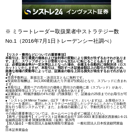
※ ミラートレーダー取扱業者中ストラテジー数
No.1（2016年7月1日トレーデンシー社調べ）
【リスク・費用などについての重要事項】
本取引は、取引通貨の価格および金利等の変動により損失が生ずるおそれがありま
す。また、スワップポイントが受取りから支払いに転じることもあります。当社
は、必要証拠金率が一定水準以上となった場合、全建玉を自動的に強制決済（ロス
カット）いたしますが、本取引は、預託すべき証拠金額以上の取引が可能なため、
急激な相場の変動等によっては、証拠金の額を上回る損失が発生するおそれがあり
ます。
●売買手数料は、新規注文・決済注文ともに無料です。
●投資助言報酬は、1k(1,000通貨)あたり片道1円(税込)となり、スプレッドに含まれ
ます。
●本取引は、通貨ペアの売付けの価格と買付けの価格に差（スプレッド）があり、
相場急変時等はスプレッドが拡大する場合があります。
●証拠金は、時価評価額の4％の額（円換算額）で、証拠金の25倍までのお取引が可
能です。
●「シストレ24 Mirror Trader」(以下「本サービス」といいます)は、お客様がスト
ラテジーを選択し、選択したストラテジーが設定したシグナルにしたがって自動売
買を行う取引システムです。また、お客様の裁量により、手動売買を行うことも可
能です。
その他の重要事項については、ホームページを必ずご確認ください。
【商号／登録番号】インヴァスト証券株式会社〒105-0003 東京都港区西新橋1-6-21
金融商品取引業者 関東財務局長（金商）第26号
【加入協会】一般社団法人金融先物取引業協会 一般社団法人日本投資顧問業協
会
日本証券業協会