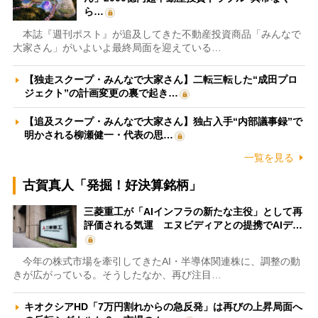
ら…
本誌『週刊ポスト』が追及してきた不動産投資商品「みんなで
大家さん」がいよいよ最終局面を迎えている…
【独走スクープ・みんなで大家さん】二転三転した“成田プロ
ジェクト”の計画変更の裏で起き…
【追及スクープ・みんなで大家さん】独占入手“内部議事録”で
明かされる柳瀬健一・代表の思…
一覧を見る
古賀真人「発掘！好決算銘柄」
三菱重工が「AIインフラの新たな主役」として再
評価される気運 エヌビディアとの提携でAIデ…
今年の株式市場を牽引してきたAI・半導体関連株に、調整の動
きが広がっている。そうしたなか、再び注目…
キオクシアHD「7万円割れからの急反発」は再びの上昇局面へ