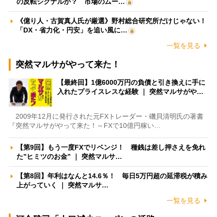
の反転シグナルか？ 市場のムー…
《億り人・古賀真人氏が厳選》野村総合研究所だけじゃない！
「DX・省力化・円安」を追い風に…
一覧を見る
突然マルサがやって来た！
【最終回】1億6000万円の負債と引き換えに手に
入れたプライスレスな経験 ｜ 突然マルサがや…
2009年12月に発行された元FXトレーダー・磯貝清明氏の著書
『突然マルサがやって来た！～FXで10億円稼い…
【第9回】もう一度FXでリベンジ！ 種銭は差し押さえを免れ
た”ヒミツのお金” ｜ 突然マルサ…
【第8回】年利はなんと14.6％！ 毎日5万円超の延滞税が積み
上がっていく ｜ 突然マルサ…
一覧を見る