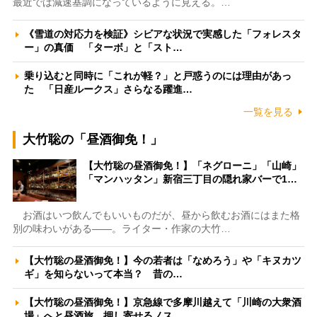
最近では減速基調になっているように見える。…
《雪道の対応力を検証》シビアな状況で実感した「フォレスタ
ー」の真価 「ターボ」と「スト…
乗り込むと同時に「これが軽？」と戸惑うのには理由があっ
た 「日産ルークス」さらなる躍進…
一覧を見る
大竹聡の「昼酒御免！」
【大竹聡の昼酒御免！】「ネグローニ」「山崎」
「マンハッタン」新宿三丁目の隠れ家バーで1…
お酒はいつ飲んでもいいものだが、昼から飲むお酒にはまた格
別の味わいがある――。ライター・作家の大竹…
【大竹聡の昼酒御免！】今の若者は「なめろう」や「キヌカツ
ギ」を知らないって本当？ 昔の…
【大竹聡の昼酒御免！】京急線で多摩川越えて「川崎の大衆酒
場」へと昼酒旅 押し寄せるノス…