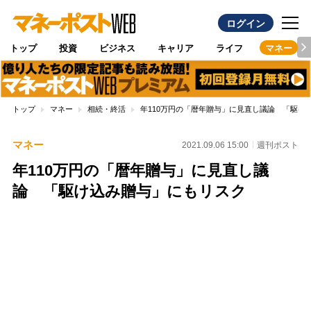
ログイン
トップ
投資
ビジネス
キャリア
ライフ
マネー
トップ
マネー
相続・終活
年110万円の「暦年贈与」に見直し議論 「駆け
マネー
2021.09.06 15:00
週刊ポスト
年110万円の「暦年贈与」に見直し議
論 「駆け込み贈与」にもリスク
Loaded
:
100.00%
/
Unmute