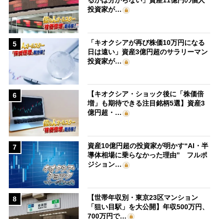
るかは分からない」資産11億円の個人
投資家が…
「キオクシアが再び株価10万円になる
5
日は遠い」資産3億円超のサラリーマン
投資家が…
【キオクシア・ショック後に「株価倍
6
増」も期待できる注目銘柄5選】資産3
億円超・…
資産10億円超の投資家が明かす“AI・半
7
導体相場に乗らなかった理由” フルポ
ジション…
【世帯年収別・東京23区マンション
8
「狙い目駅」を大公開】年収500万円、
700万円で…