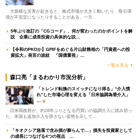
大規模な災害が起きると、株式市場が大きく動いたり、取引環
境が不安定になったりすることがある。一方…
5年ぶり改訂の「CGコード」、何が変わったのかポイントを解
説 企業に成長投資の具体的な説…
【令和のPKOか】GPIFをめぐる片山財務相の「円資産への投
資拡大」発言の波紋 「国債重視」…
一覧を見る
森口亮「まるわかり市況分析」
「トレンド転換のスイッチになり得る」“介入慣
れ”した市場心理を変える「日米協調為替介入」
…
日米両政府が、約28年ぶりとなる円買いの協調介入に踏み切っ
た。米国も追加介入を辞さない姿勢を示して…
「キオクシア急落で含み損が膨らんで…」損失を投資家として
の成長につなげる4つの視点 …