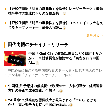
【戸松信博氏「明日の爆騰株」を探せ】レーザーテック：最先
端半導体の製造に不可欠な検査装…
【戸松信博氏「明日の爆騰株」を探せ】TDK：AIインフラを支
えるキープレーヤー 成長の再評…
一覧を見る
田代尚機のチャイナ・リサーチ
中国「Kimi K3」の衝撃に世界はどう対応するの
か？ 米財務長官が検討する「蒸留を行う中国
AI…
中国経済に精通する中国株投資の第一人者・田代尚機氏のプレ
ミアム連載「チャイナ・リサーチ」。中国企…
中国経済“予想外の低成長”で政策のテコ入れ必至か 経済運営
方針の修正で成長加速が予想さ…
“AI革命”で爆発的な需要拡大が見込まれる「CXO」とは何
か？ 高い競争力を持つ中国の医薬品…