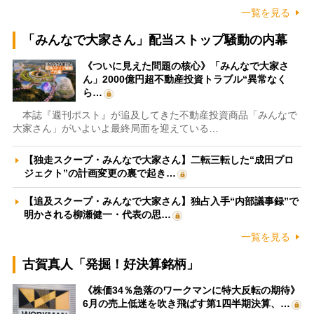
一覧を見る
「みんなで大家さん」配当ストップ騒動の内幕
《ついに見えた問題の核心》「みんなで大家さ
ん」2000億円超不動産投資トラブル“異常なく
ら…
本誌『週刊ポスト』が追及してきた不動産投資商品「みんなで
大家さん」がいよいよ最終局面を迎えている…
【独走スクープ・みんなで大家さん】二転三転した“成田プロ
ジェクト”の計画変更の裏で起き…
【追及スクープ・みんなで大家さん】独占入手“内部議事録”で
明かされる柳瀬健一・代表の思…
一覧を見る
古賀真人「発掘！好決算銘柄」
《株価34％急落のワークマンに特大反転の期待》
6月の売上低迷を吹き飛ばす第1四半期決算、…