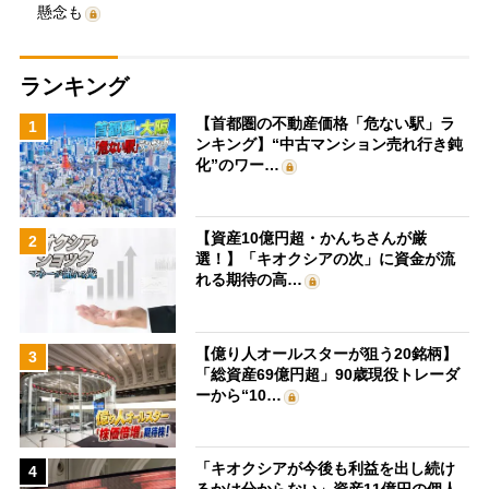
懸念も
ランキング
【首都圏の不動産価格「危ない駅」ラ
1
ンキング】“中古マンション売れ行き鈍
化”のワー…
【資産10億円超・かんちさんが厳
2
選！】「キオクシアの次」に資金が流
れる期待の高…
【億り人オールスターが狙う20銘柄】
3
「総資産69億円超」90歳現役トレーダ
ーから“10…
「キオクシアが今後も利益を出し続け
4