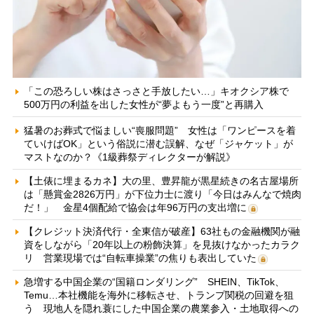
「この恐ろしい株はさっさと手放したい…」キオクシア株で
500万円の利益を出した女性が“夢よもう一度”と再購入
猛暑のお葬式で悩ましい“喪服問題” 女性は「ワンピースを着
ていけばOK」という俗説に潜む誤解、なぜ「ジャケット」が
マストなのか？《1級葬祭ディレクターが解説》
【土俵に埋まるカネ】大の里、豊昇龍が黒星続きの名古屋場所
は「懸賞金2826万円」が下位力士に渡り「今日はみんなで焼肉
だ！」 金星4個配給で協会は年96万円の支出増に
【クレジット決済代行・全東信が破産】63社もの金融機関が融
資をしながら「20年以上の粉飾決算」を見抜けなかったカラク
リ 営業現場では“自転車操業”の焦りも表出していた
急増する中国企業の“国籍ロンダリング” SHEIN、TikTok、
Temu…本社機能を海外に移転させ、トランプ関税の回避を狙
う 現地人を隠れ蓑にした中国企業の農業参入・土地取得への