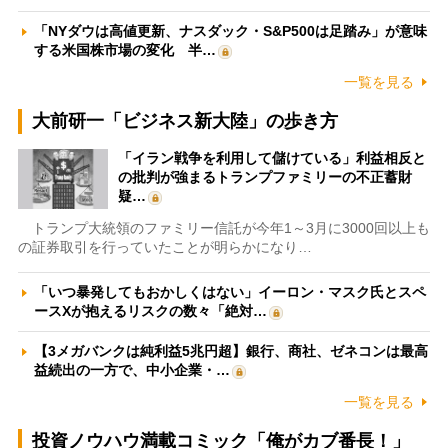
「NYダウは高値更新、ナスダック・S&P500は足踏み」が意味
する米国株市場の変化 半…
一覧を見る
大前研一「ビジネス新大陸」の歩き方
「イラン戦争を利用して儲けている」利益相反と
の批判が強まるトランプファミリーの不正蓄財
疑…
トランプ大統領のファミリー信託が今年1～3月に3000回以上も
の証券取引を行っていたことが明らかになり…
「いつ暴発してもおかしくはない」イーロン・マスク氏とスペ
ースXが抱えるリスクの数々「絶対…
【3メガバンクは純利益5兆円超】銀行、商社、ゼネコンは最高
益続出の一方で、中小企業・…
一覧を見る
投資ノウハウ満載コミック「俺がカブ番長！」