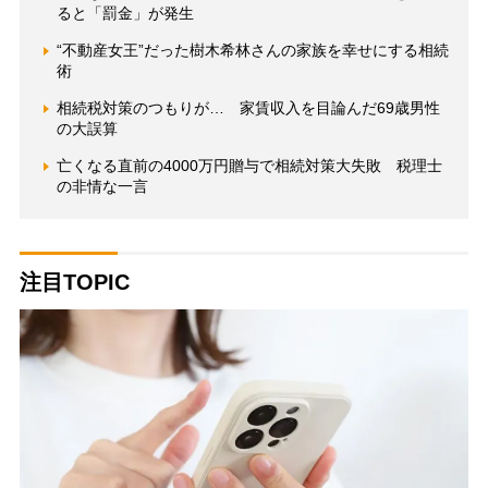
ると「罰金」が発生
“不動産女王”だった樹木希林さんの家族を幸せにする相続
術
相続税対策のつもりが… 家賃収入を目論んだ69歳男性
の大誤算
亡くなる直前の4000万円贈与で相続対策大失敗 税理士
の非情な一言
注目TOPIC