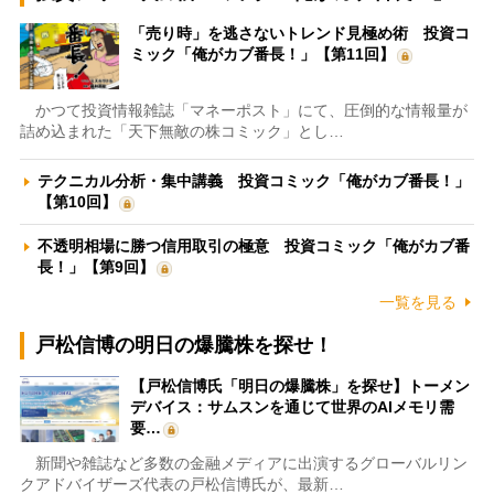
「売り時」を逃さないトレンド見極め術 投資コ
ミック「俺がカブ番長！」【第11回】
かつて投資情報雑誌「マネーポスト」にて、圧倒的な情報量が
詰め込まれた「天下無敵の株コミック」とし…
テクニカル分析・集中講義 投資コミック「俺がカブ番長！」
【第10回】
不透明相場に勝つ信用取引の極意 投資コミック「俺がカブ番
長！」【第9回】
一覧を見る
戸松信博の明日の爆騰株を探せ！
【戸松信博氏「明日の爆騰株」を探せ】トーメン
デバイス：サムスンを通じて世界のAIメモリ需
要…
新聞や雑誌など多数の金融メディアに出演するグローバルリン
クアドバイザーズ代表の戸松信博氏が、最新…