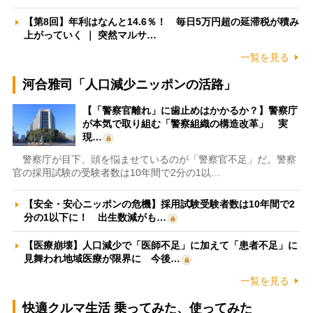
【第8回】年利はなんと14.6％！ 毎日5万円超の延滞税が積み
上がっていく ｜ 突然マルサ…
一覧を見る
河合雅司「人口減少ニッポンの活路」
【「警察官離れ」に歯止めはかかるか？】警察庁
が本気で取り組む「警察組織の構造改革」 実
現…
警察庁が目下、頭を悩ませているのが「警察官不足」だ。警察
官の採用試験の受験者数は10年間で2分の1以…
【安全・安心ニッポンの危機】採用試験受験者数は10年間で2
分の1以下に！ 出生数減がも…
【医療崩壊】人口減少で「医師不足」に加えて「患者不足」に
見舞われ地域医療が限界に 今後…
一覧を見る
快適クルマ生活 乗ってみた、使ってみた