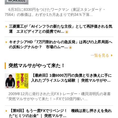
6月3日に8330円をつけたワークマン（東証スタンダード・
7564）の株価は、わずか1カ月あまりで約34％下落…
三菱重工が「AIインフラの新たな主役」として再評価される気
運 エヌビディアとの提携でAI…
キオクシアHD「7万円割れからの急反発」は再びの上昇局面へ
の反転シグナルか？ 市場のムー…
一覧を見る
突然マルサがやって来た！
【最終回】1億6000万円の負債と引き換えに手に
入れたプライスレスな経験 ｜ 突然マルサがや…
2009年12月に発行された元FXトレーダー・磯貝清明氏の著書
『突然マルサがやって来た！～FXで10億円稼い…
【第9回】もう一度FXでリベンジ！ 種銭は差し押さえを免れ
た”ヒミツのお金” ｜ 突然マルサ…