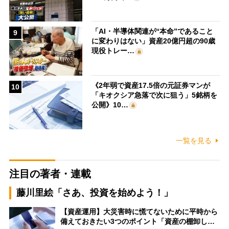
「AI・半導体関連が“本命”であること
9
に変わりはない」資産20億円超の90歳
現役トレー…
《2年弱で資産17.5倍の元証券マンが
10
「キオクシア急落で次に狙う」5銘柄を
公開》10…
一覧を見る
注目の著者・連載
藤川里絵「さあ、投資を始めよう！」
【資産運用】大災害時に慌てないために平時から
備えておきたい3つのポイント「資産の棚卸し…