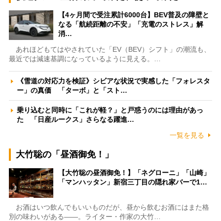
【4ヶ月間で受注累計6000台】BEV普及の障壁と
なる「航続距離の不安」「充電のストレス」解
消…
あれほどもてはやされていた「EV（BEV）シフト」の潮流も、
最近では減速基調になっているように見える。…
《雪道の対応力を検証》シビアな状況で実感した「フォレスタ
ー」の真価 「ターボ」と「スト…
乗り込むと同時に「これが軽？」と戸惑うのには理由があっ
た 「日産ルークス」さらなる躍進…
一覧を見る
大竹聡の「昼酒御免！」
【大竹聡の昼酒御免！】「ネグローニ」「山崎」
「マンハッタン」新宿三丁目の隠れ家バーで1…
お酒はいつ飲んでもいいものだが、昼から飲むお酒にはまた格
別の味わいがある――。ライター・作家の大竹…