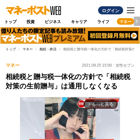
ログイン
トップ
投資
ビジネス
キャリア
ライフ
マネー
トップ
マネー
相続・終活
相続税と贈与税一体化の方針で「相続税対策の生
マネー
2021.09.25 15:00
女性セブン
相続税と贈与税一体化の方針で「相続税
対策の生前贈与」は通用しなくなる
もっと見る
arrow_forward_ios