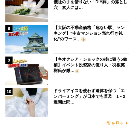
儀社の手を借りない「DIY葬」の落とし
穴 素人には…
【大阪の不動産価格「危ない駅」ラン
8
キング】“中古マンション売れ行き鈍
化”のワース…
【キオクシア・ショックの後に狙う5銘
9
柄】イベント投資家の億り人・羽根英
樹氏が厳…
ドライアイスを使わず遺体を保つ「エ
10
ンバーミング」が日本でも普及 1～2
週間は問…
一覧を見る