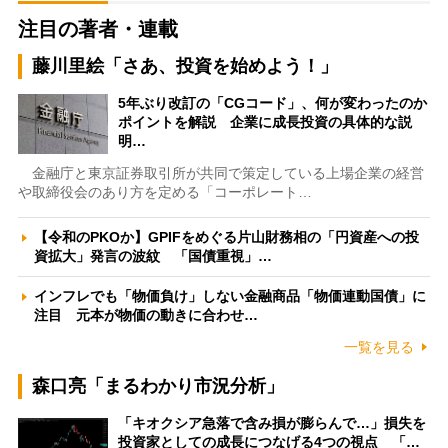
注目の著者・連載
藤川里絵「さあ、投資を始めよう！」
5年ぶり改訂の「CGコード」、何が変わったのか
ポイントを解説 企業に成長投資の具体的な説
明…
金融庁と東京証券取引所が共同で策定している上場企業の経営
や取締役会のあり方を定める「コーポレート…
【令和のPKOか】GPIFをめぐる片山財務相の「円資産への投
資拡大」発言の波紋 「国債重視」…
インフレでも「物価負け」しない金融商品「物価連動国債」に
注目 元本が物価の動きに合わせ…
一覧を見る
森口亮「まるわかり市況分析」
「キオクシア急落で含み損が膨らんで…」損失を
投資家としての成長につなげる4つの視点 「…