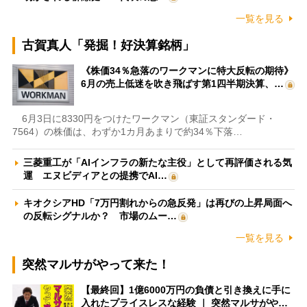
一覧を見る
古賀真人「発掘！好決算銘柄」
《株価34％急落のワークマンに特大反転の期待》
6月の売上低迷を吹き飛ばす第1四半期決算、…
6月3日に8330円をつけたワークマン（東証スタンダード・
7564）の株価は、わずか1カ月あまりで約34％下落…
三菱重工が「AIインフラの新たな主役」として再評価される気
運 エヌビディアとの提携でAI…
キオクシアHD「7万円割れからの急反発」は再びの上昇局面へ
の反転シグナルか？ 市場のムー…
一覧を見る
突然マルサがやって来た！
【最終回】1億6000万円の負債と引き換えに手に
入れたプライスレスな経験 ｜ 突然マルサがや…