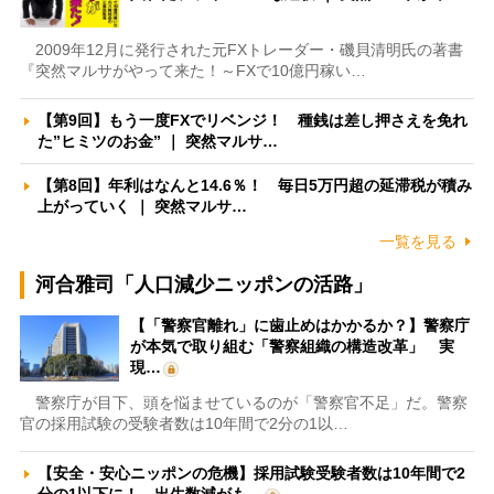
2009年12月に発行された元FXトレーダー・磯貝清明氏の著書
『突然マルサがやって来た！～FXで10億円稼い…
【第9回】もう一度FXでリベンジ！ 種銭は差し押さえを免れ
た”ヒミツのお金” ｜ 突然マルサ…
【第8回】年利はなんと14.6％！ 毎日5万円超の延滞税が積み
上がっていく ｜ 突然マルサ…
一覧を見る
河合雅司「人口減少ニッポンの活路」
【「警察官離れ」に歯止めはかかるか？】警察庁
が本気で取り組む「警察組織の構造改革」 実
現…
警察庁が目下、頭を悩ませているのが「警察官不足」だ。警察
官の採用試験の受験者数は10年間で2分の1以…
【安全・安心ニッポンの危機】採用試験受験者数は10年間で2
分の1以下に！ 出生数減がも…