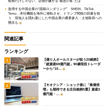
粗相だけじゃない、店側が嫌がる“最悪の客”とは
急増する中国企業の“国籍ロンダリング” SHEIN、TikTok、
Temu…本社機能を海外に移転させ、トランプ関税の回避を狙
う 現地人を隠れ蓑にした中国企業の農業参入・土地取得への
懸念も
関連記事
ランキング
【億り人オールスターが狙う20銘柄】
1
「総資産69億円超」90歳現役トレーダ
ーから“10…
【キオクシア・ショック後に「株価倍
2
増」も期待できる注目銘柄5選】資産3
億円超・…