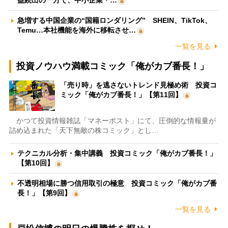
急増する中国企業の“国籍ロンダリング” SHEIN、TikTok、
Temu…本社機能を海外に移転させ…
一覧を見る
投資ノウハウ満載コミック「俺がカブ番長！」
「売り時」を逃さないトレンド見極め術 投資コ
ミック「俺がカブ番長！」【第11回】
かつて投資情報雑誌「マネーポスト」にて、圧倒的な情報量が
詰め込まれた「天下無敵の株コミック」とし…
テクニカル分析・集中講義 投資コミック「俺がカブ番長！」
【第10回】
不透明相場に勝つ信用取引の極意 投資コミック「俺がカブ番
長！」【第9回】
一覧を見る