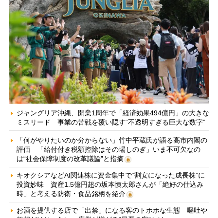
ジャングリア沖縄、開業1周年で「経済効果494億円」の大きな
ミスリード 事業の苦戦を覆い隠す“不透明すぎる巨大な数字”
「何がやりたいのか分からない」竹中平蔵氏が語る高市内閣の
評価 「給付付き税額控除はその場しのぎ」いま不可欠なの
は“社会保障制度の改革議論”と指摘
キオクシアなどAI関連株に資金集中で“割安になった成長株”に
投資妙味 資産1.5億円超の坂本慎太郎さんが「絶好の仕込み
時」と考える防衛・食品銘柄を紹介
お酒を提供する店で「出禁」になる客のトホホな生態 嘔吐や