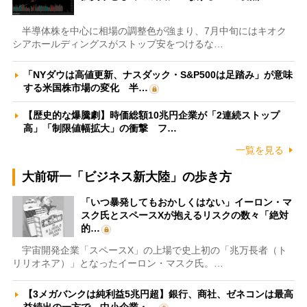
半導体株を中心に相場の調整色が強まり、7月中旬にはキオク
シアホールディングスがストップ安をつけるな…
「NYダウは高値更新、ナスダック・S&P500は足踏み」が意味
する米国株市場の変化 半…
【歴史的な爆騰劇】時価総額10兆円企業が「2連続ストップ
高」「制限値幅拡大」の衝撃 フ…
一覧を見る
大前研一「ビジネス新大陸」の歩き方
「いつ暴発してもおかしくはない」イーロン・マ
スク氏とスペースXが抱えるリスクの数々「絶対
的…
宇宙開発企業「スペースX」の上場で史上初の「兆万長者（ト
リリオネア）」となったイーロン・マスク氏。…
【3メガバンクは純利益5兆円超】銀行、商社、ゼネコンは最高
益続出の一方で、中小企業・…