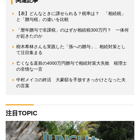
関連記事
【表】どんなときに課せられる？税率は？ 「相続税」
と「贈与税」の違いを比較
「暦年贈与で非課税」のはずが相続税300万円？ 一体何
が起きたのか
樹木希林さんも実践した「孫への贈与」、相続対策とし
て注目集まる
亡くなる直前の4000万円贈与で相続対策大失敗 税理士
の非情な一言
中村メイコの終活 大豪邸を手放すきっかけとなった夫
の言葉
注目TOPIC