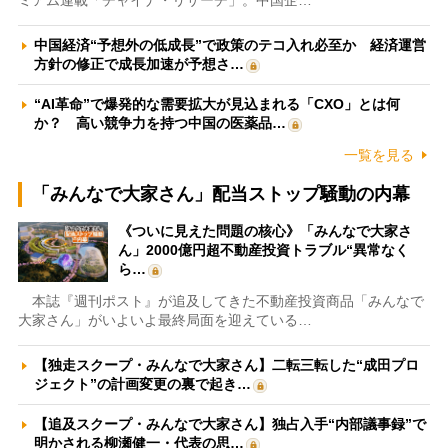
中国経済“予想外の低成長”で政策のテコ入れ必至か 経済運営
方針の修正で成長加速が予想さ…
“AI革命”で爆発的な需要拡大が見込まれる「CXO」とは何
か？ 高い競争力を持つ中国の医薬品…
一覧を見る
「みんなで大家さん」配当ストップ騒動の内幕
《ついに見えた問題の核心》「みんなで大家さ
ん」2000億円超不動産投資トラブル“異常なく
ら…
本誌『週刊ポスト』が追及してきた不動産投資商品「みんなで
大家さん」がいよいよ最終局面を迎えている…
【独走スクープ・みんなで大家さん】二転三転した“成田プロ
ジェクト”の計画変更の裏で起き…
【追及スクープ・みんなで大家さん】独占入手“内部議事録”で
明かされる柳瀬健一・代表の思…