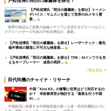
戸松信博の明日の爆騰株を探せ！
【戸松信博氏「明日の爆騰株」を探せ】トーメン
デバイス：サムスンを通じて世界のAIメモリ需
要…
新聞や雑誌など多数の金融メディアに出演するグローバルリン
クアドバイザーズ代表の戸松信博氏が、最新…
【戸松信博氏「明日の爆騰株」を探せ】レーザーテック：最先
端半導体の製造に不可欠な検査装…
【戸松信博氏「明日の爆騰株」を探せ】TDK：AIインフラを支
えるキープレーヤー 成長の再評…
一覧を見る
田代尚機のチャイナ・リサーチ
中国「Kimi K3」の衝撃に世界はどう対応するの
か？ 米財務長官が検討する「蒸留を行う中国
AI…
中国経済に精通する中国株投資の第一人者・田代尚機氏のプレ
ミアム連載「チャイナ・リサーチ」。中国企…