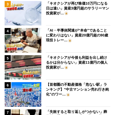
「キオクシアが再び株価10万円になる
3
日は遠い」資産3億円超のサラリーマン
投資家が…
「AI・半導体関連が“本命”であること
4
に変わりはない」資産20億円超の90歳
現役トレー…
「キオクシアが今後も利益を出し続け
5
るかは分からない」資産11億円の個人
投資家が…
【首都圏の不動産価格「危ない駅」ラ
6
ンキング】“中古マンション売れ行き鈍
化”のワー…
「失敗すると取り返しがつかない」葬
7