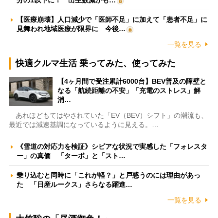
【医療崩壊】人口減少で「医師不足」に加えて「患者不足」に
見舞われ地域医療が限界に 今後…
一覧を見る
快適クルマ生活 乗ってみた、使ってみた
【4ヶ月間で受注累計6000台】BEV普及の障壁と
なる「航続距離の不安」「充電のストレス」解
消…
あれほどもてはやされていた「EV（BEV）シフト」の潮流も、
最近では減速基調になっているように見える。…
《雪道の対応力を検証》シビアな状況で実感した「フォレスタ
ー」の真価 「ターボ」と「スト…
乗り込むと同時に「これが軽？」と戸惑うのには理由があっ
た 「日産ルークス」さらなる躍進…
一覧を見る