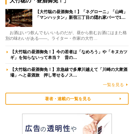
大竹聡の「昼酒御免！」
【大竹聡の昼酒御免！】「ネグローニ」「山崎」
「マンハッタン」新宿三丁目の隠れ家バーで1…
お酒はいつ飲んでもいいものだが、昼から飲むお酒にはまた格
別の味わいがある――。ライター・作家の大竹…
【大竹聡の昼酒御免！】今の若者は「なめろう」や「キヌカツ
ギ」を知らないって本当？ 昔の…
【大竹聡の昼酒御免！】京急線で多摩川越えて「川崎の大衆酒
場」へと昼酒旅 押し寄せるノス…
一覧を見る
著者・連載の一覧を見る