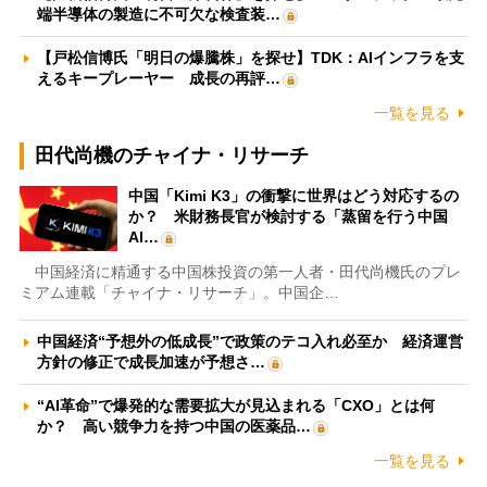
端半導体の製造に不可欠な検査装…
【戸松信博氏「明日の爆騰株」を探せ】TDK：AIインフラを支
えるキープレーヤー 成長の再評…
一覧を見る
田代尚機のチャイナ・リサーチ
中国「Kimi K3」の衝撃に世界はどう対応するの
か？ 米財務長官が検討する「蒸留を行う中国
AI…
中国経済に精通する中国株投資の第一人者・田代尚機氏のプレ
ミアム連載「チャイナ・リサーチ」。中国企…
中国経済“予想外の低成長”で政策のテコ入れ必至か 経済運営
方針の修正で成長加速が予想さ…
“AI革命”で爆発的な需要拡大が見込まれる「CXO」とは何
か？ 高い競争力を持つ中国の医薬品…
一覧を見る