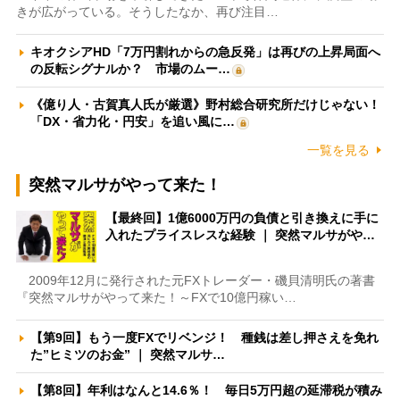
きが広がっている。そうしたなか、再び注目…
キオクシアHD「7万円割れからの急反発」は再びの上昇局面へ
の反転シグナルか？ 市場のムー…
《億り人・古賀真人氏が厳選》野村総合研究所だけじゃない！
「DX・省力化・円安」を追い風に…
一覧を見る
突然マルサがやって来た！
【最終回】1億6000万円の負債と引き換えに手に
入れたプライスレスな経験 ｜ 突然マルサがや…
2009年12月に発行された元FXトレーダー・磯貝清明氏の著書
『突然マルサがやって来た！～FXで10億円稼い…
【第9回】もう一度FXでリベンジ！ 種銭は差し押さえを免れ
た”ヒミツのお金” ｜ 突然マルサ…
【第8回】年利はなんと14.6％！ 毎日5万円超の延滞税が積み