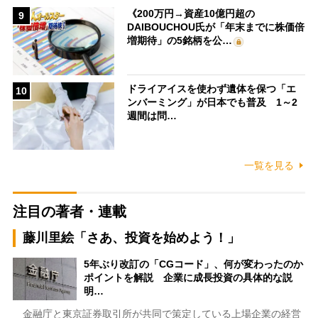
《200万円→資産10億円超の
9
DAIBOUCHOU氏が「年末までに株価倍
増期待」の5銘柄を公…
ドライアイスを使わず遺体を保つ「エ
10
ンバーミング」が日本でも普及 1～2
週間は問…
一覧を見る
注目の著者・連載
藤川里絵「さあ、投資を始めよう！」
5年ぶり改訂の「CGコード」、何が変わったのか
ポイントを解説 企業に成長投資の具体的な説
明…
金融庁と東京証券取引所が共同で策定している上場企業の経営