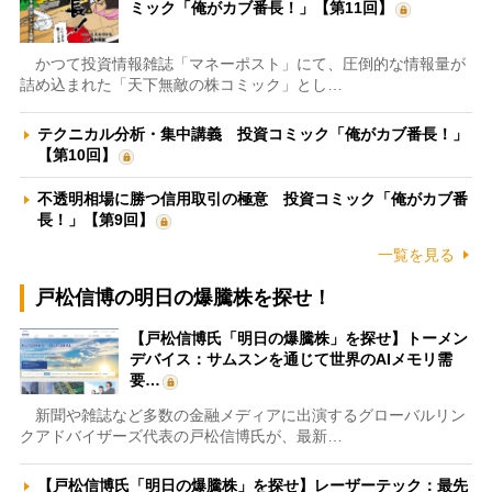
ミック「俺がカブ番長！」【第11回】
かつて投資情報雑誌「マネーポスト」にて、圧倒的な情報量が
詰め込まれた「天下無敵の株コミック」とし…
テクニカル分析・集中講義 投資コミック「俺がカブ番長！」
【第10回】
不透明相場に勝つ信用取引の極意 投資コミック「俺がカブ番
長！」【第9回】
一覧を見る
戸松信博の明日の爆騰株を探せ！
【戸松信博氏「明日の爆騰株」を探せ】トーメン
デバイス：サムスンを通じて世界のAIメモリ需
要…
新聞や雑誌など多数の金融メディアに出演するグローバルリン
クアドバイザーズ代表の戸松信博氏が、最新…
【戸松信博氏「明日の爆騰株」を探せ】レーザーテック：最先