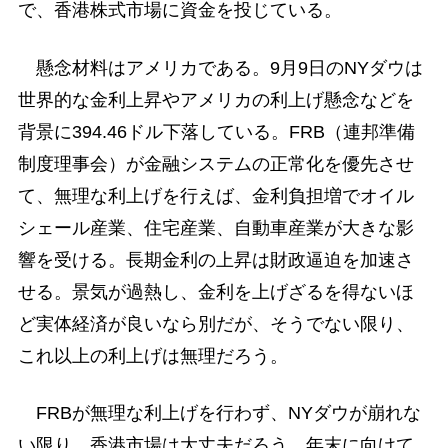
で、香港株式市場に資金を投じている。
懸念材料はアメリカである。9月9日のNYダウは
世界的な金利上昇やアメリカの利上げ懸念などを
背景に394.46ドル下落している。FRB（連邦準備
制度理事会）が金融システムの正常化を優先させ
て、無理な利上げを行えば、金利負担増でオイル
シェール産業、住宅産業、自動車産業が大きな影
響を受ける。長期金利の上昇は財政逼迫を加速さ
せる。景気が過熱し、金利を上げざるを得ないほ
ど実体経済が良いなら別だが、そうでない限り、
これ以上の利上げは無理だろう。
FRBが無理な利上げを行わず、NYダウが崩れな
い限り、香港市場は大丈夫だろう。年末に向けて