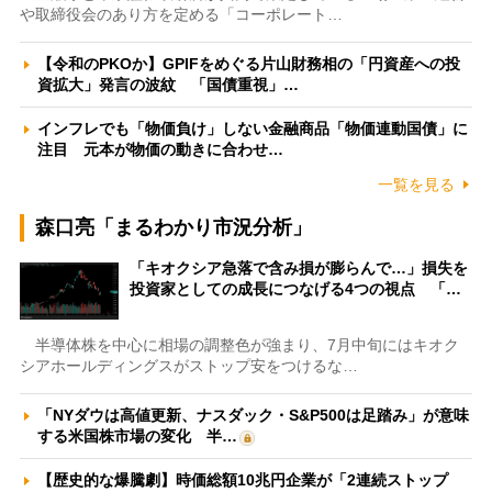
や取締役会のあり方を定める「コーポレート…
【令和のPKOか】GPIFをめぐる片山財務相の「円資産への投
資拡大」発言の波紋 「国債重視」…
インフレでも「物価負け」しない金融商品「物価連動国債」に
注目 元本が物価の動きに合わせ…
一覧を見る
森口亮「まるわかり市況分析」
「キオクシア急落で含み損が膨らんで…」損失を
投資家としての成長につなげる4つの視点 「…
半導体株を中心に相場の調整色が強まり、7月中旬にはキオク
シアホールディングスがストップ安をつけるな…
「NYダウは高値更新、ナスダック・S&P500は足踏み」が意味
する米国株市場の変化 半…
【歴史的な爆騰劇】時価総額10兆円企業が「2連続ストップ