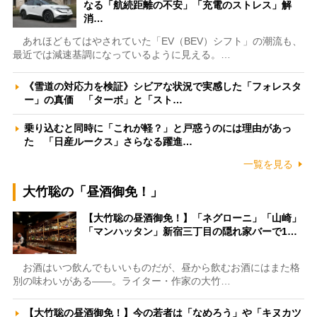
なる「航続距離の不安」「充電のストレス」解
消…
あれほどもてはやされていた「EV（BEV）シフト」の潮流も、
最近では減速基調になっているように見える。…
《雪道の対応力を検証》シビアな状況で実感した「フォレスタ
ー」の真価 「ターボ」と「スト…
乗り込むと同時に「これが軽？」と戸惑うのには理由があっ
た 「日産ルークス」さらなる躍進…
一覧を見る
大竹聡の「昼酒御免！」
【大竹聡の昼酒御免！】「ネグローニ」「山崎」
「マンハッタン」新宿三丁目の隠れ家バーで1…
お酒はいつ飲んでもいいものだが、昼から飲むお酒にはまた格
別の味わいがある――。ライター・作家の大竹…
【大竹聡の昼酒御免！】今の若者は「なめろう」や「キヌカツ