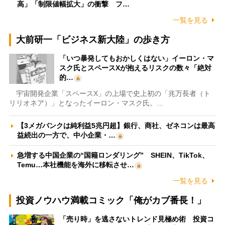
高」「制限値幅拡大」の衝撃 フ…
一覧を見る
大前研一「ビジネス新大陸」の歩き方
「いつ暴発してもおかしくはない」イーロン・マ
スク氏とスペースXが抱えるリスクの数々「絶対
的…
宇宙開発企業「スペースX」の上場で史上初の「兆万長者（ト
リリオネア）」となったイーロン・マスク氏。…
【3メガバンクは純利益5兆円超】銀行、商社、ゼネコンは最高
益続出の一方で、中小企業・…
急増する中国企業の“国籍ロンダリング” SHEIN、TikTok、
Temu…本社機能を海外に移転させ…
一覧を見る
投資ノウハウ満載コミック「俺がカブ番長！」
「売り時」を逃さないトレンド見極め術 投資コ