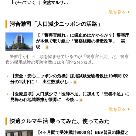
上がっていく ｜ 突然マルサ…
一覧を見る
河合雅司「人口減少ニッポンの活路」
【「警察官離れ」に歯止めはかかるか？】警察庁
が本気で取り組む「警察組織の構造改革」 実
現…
警察庁が目下、頭を悩ませているのが「警察官不足」だ。警察
官の採用試験の受験者数は10年間で2分の1以…
【安全・安心ニッポンの危機】採用試験受験者数は10年間で2
分の1以下に！ 出生数減がも…
【医療崩壊】人口減少で「医師不足」に加えて「患者不足」に
見舞われ地域医療が限界に 今後…
一覧を見る
快適クルマ生活 乗ってみた、使ってみた
【4ヶ月間で受注累計6000台】BEV普及の障壁と