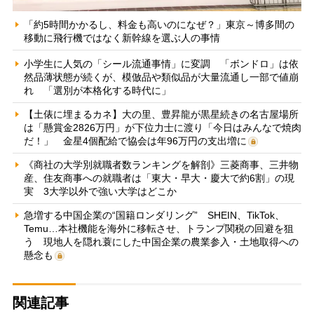
「約5時間かかるし、料金も高いのになぜ？」東京～博多間の
移動に飛行機ではなく新幹線を選ぶ人の事情
小学生に人気の「シール流通事情」に変調 「ボンドロ」は依
然品薄状態が続くが、模倣品や類似品が大量流通し一部で値崩
れ 「選別が本格化する時代に」
【土俵に埋まるカネ】大の里、豊昇龍が黒星続きの名古屋場所
は「懸賞金2826万円」が下位力士に渡り「今日はみんなで焼肉
だ！」 金星4個配給で協会は年96万円の支出増に
《商社の大学別就職者数ランキングを解剖》三菱商事、三井物
産、住友商事への就職者は「東大・早大・慶大で約6割」の現
実 3大学以外で強い大学はどこか
急増する中国企業の“国籍ロンダリング” SHEIN、TikTok、
Temu…本社機能を海外に移転させ、トランプ関税の回避を狙
う 現地人を隠れ蓑にした中国企業の農業参入・土地取得への
懸念も
関連記事