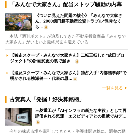
「みんなで大家さん」配当ストップ騒動の内幕
《ついに見えた問題の核心》「みんなで大家さ
ん」2000億円超不動産投資トラブル“異常なく
ら…
本誌『週刊ポスト』が追及してきた不動産投資商品「みんなで
大家さん」がいよいよ最終局面を迎えている…
【独走スクープ・みんなで大家さん】二転三転した“成田プロ
ジェクト”の計画変更の裏で起き…
【追及スクープ・みんなで大家さん】独占入手“内部議事録”で
明かされる柳瀬健一・代表の思…
一覧を見る
古賀真人「発掘！好決算銘柄」
三菱重工が「AIインフラの新たな主役」として再
評価される気運 エヌビディアとの提携でAIデ…
今年の株式市場を牽引してきたAI・半導体関連株に、調整の動