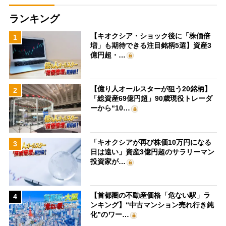
ランキング
【キオクシア・ショック後に「株価倍
1
増」も期待できる注目銘柄5選】資産3
億円超・…
【億り人オールスターが狙う20銘柄】
2
「総資産69億円超」90歳現役トレーダ
ーから“10…
「キオクシアが再び株価10万円になる
3
日は遠い」資産3億円超のサラリーマン
投資家が…
【首都圏の不動産価格「危ない駅」ラ
4
ンキング】“中古マンション売れ行き鈍
化”のワー…