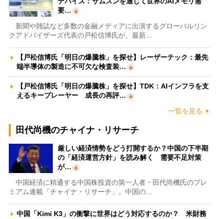
デバイス：サムスンを通じて世界のAIメモリ需
要…
新聞や雑誌など多数の金融メディアに出演するグローバルリン
クアドバイザーズ代表の戸松信博氏が、最新…
【戸松信博氏「明日の爆騰株」を探せ】レーザーテック：最先
端半導体の製造に不可欠な検査装…
【戸松信博氏「明日の爆騰株」を探せ】TDK：AIインフラを支
えるキープレーヤー 成長の再評…
一覧を見る
田代尚機のチャイナ・リサーチ
厳しい経済情勢をどう打開するか？中国の下半期
の「経済運営方針」を読み解く 需要不足対策
が…
中国経済に精通する中国株投資の第一人者・田代尚機氏のプレ
ミアム連載「チャイナ・リサーチ」。中国の…
中国「Kimi K3」の衝撃に世界はどう対応するのか？ 米財務