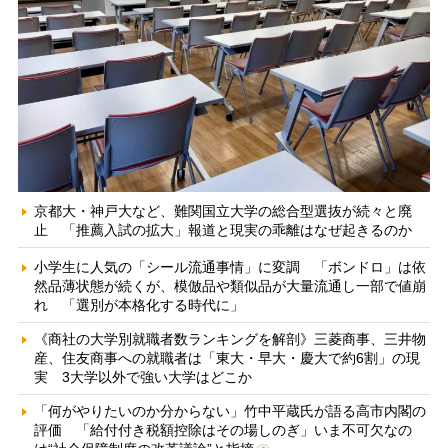
京都大・神戸大など、難関国立大学の総合型選抜が続々と廃
止 「推薦入試の拡大」報道と現実の乖離はなぜ起きるのか
小学生に人気の「シール流通事情」に変調 「ボンドロ」は依
然品薄状態が続くが、模倣品や類似品が大量流通し一部で値崩
れ 「選別が本格化する時代に」
《商社の大学別就職者数ランキングを解剖》三菱商事、三井物
産、住友商事への就職者は「東大・早大・慶大で約6割」の現
実 3大学以外で強い大学はどこか
「何がやりたいのか分からない」竹中平蔵氏が語る高市内閣の
評価 「給付付き税額控除はその場しのぎ」いま不可欠なの