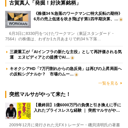
古賀真人「発掘！好決算銘柄」
《株価34％急落のワークマンに特大反転の期待》
6月の売上低迷を吹き飛ばす第1四半期決算、…
6月3日に8330円をつけたワークマン（東証スタンダード・
7564）の株価は、わずか1カ月あまりで約34％下落…
三菱重工が「AIインフラの新たな主役」として再評価される気
運 エヌビディアとの提携でAI…
キオクシアHD「7万円割れからの急反発」は再びの上昇局面へ
の反転シグナルか？ 市場のムー…
一覧を見る
突然マルサがやって来た！
【最終回】1億6000万円の負債と引き換えに手に
入れたプライスレスな経験 ｜ 突然マルサがや…
2009年12月に発行された元FXトレーダー・磯貝清明氏の著書