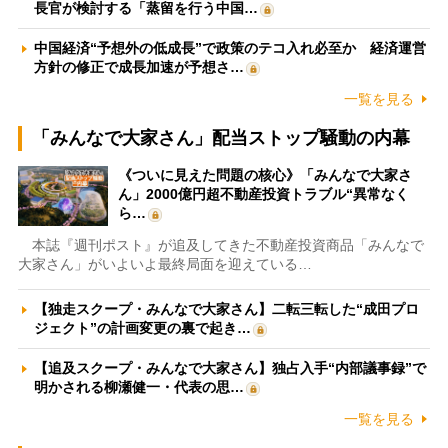
長官が検討する「蒸留を行う中国…
中国経済“予想外の低成長”で政策のテコ入れ必至か 経済運営
方針の修正で成長加速が予想さ…
一覧を見る
「みんなで大家さん」配当ストップ騒動の内幕
《ついに見えた問題の核心》「みんなで大家さ
ん」2000億円超不動産投資トラブル“異常なく
ら…
本誌『週刊ポスト』が追及してきた不動産投資商品「みんなで
大家さん」がいよいよ最終局面を迎えている…
【独走スクープ・みんなで大家さん】二転三転した“成田プロ
ジェクト”の計画変更の裏で起き…
【追及スクープ・みんなで大家さん】独占入手“内部議事録”で
明かされる柳瀬健一・代表の思…
一覧を見る