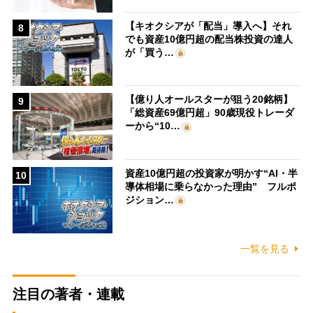
【キオクシアが「配当」導入へ】それ
8
でも資産10億円超の配当株投資の達人
が「買う…
【億り人オールスターが狙う20銘柄】
9
「総資産69億円超」90歳現役トレーダ
ーから“10…
資産10億円超の投資家が明かす“AI・半
10
導体相場に乗らなかった理由” フルポ
ジション…
一覧を見る
注目の著者・連載