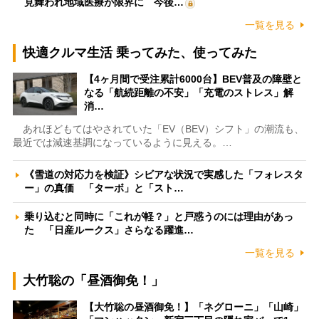
見舞われ地域医療が限界に 今後…
一覧を見る
快適クルマ生活 乗ってみた、使ってみた
【4ヶ月間で受注累計6000台】BEV普及の障壁と
なる「航続距離の不安」「充電のストレス」解
消…
あれほどもてはやされていた「EV（BEV）シフト」の潮流も、
最近では減速基調になっているように見える。…
《雪道の対応力を検証》シビアな状況で実感した「フォレスタ
ー」の真価 「ターボ」と「スト…
乗り込むと同時に「これが軽？」と戸惑うのには理由があっ
た 「日産ルークス」さらなる躍進…
一覧を見る
大竹聡の「昼酒御免！」
【大竹聡の昼酒御免！】「ネグローニ」「山崎」