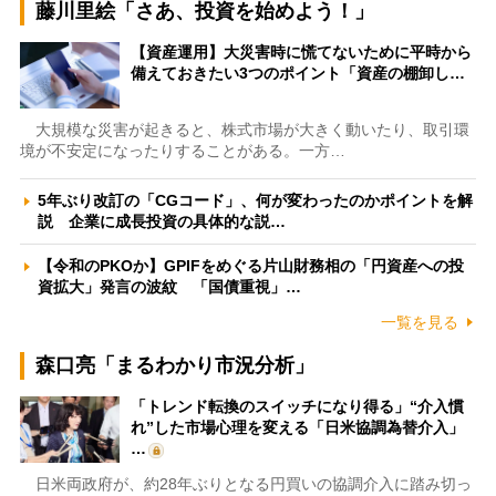
藤川里絵「さあ、投資を始めよう！」
【資産運用】大災害時に慌てないために平時から
備えておきたい3つのポイント「資産の棚卸し…
大規模な災害が起きると、株式市場が大きく動いたり、取引環
境が不安定になったりすることがある。一方…
5年ぶり改訂の「CGコード」、何が変わったのかポイントを解
説 企業に成長投資の具体的な説…
【令和のPKOか】GPIFをめぐる片山財務相の「円資産への投
資拡大」発言の波紋 「国債重視」…
一覧を見る
森口亮「まるわかり市況分析」
「トレンド転換のスイッチになり得る」“介入慣
れ”した市場心理を変える「日米協調為替介入」
…
日米両政府が、約28年ぶりとなる円買いの協調介入に踏み切っ