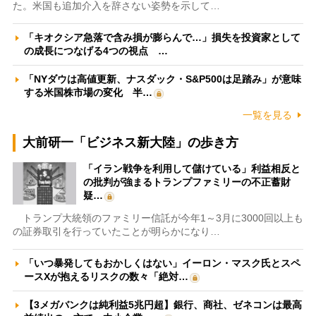
た。米国も追加介入を辞さない姿勢を示して…
「キオクシア急落で含み損が膨らんで…」損失を投資家として
の成長につなげる4つの視点 …
「NYダウは高値更新、ナスダック・S&P500は足踏み」が意味
する米国株市場の変化 半…
一覧を見る
大前研一「ビジネス新大陸」の歩き方
「イラン戦争を利用して儲けている」利益相反と
の批判が強まるトランプファミリーの不正蓄財
疑…
トランプ大統領のファミリー信託が今年1～3月に3000回以上も
の証券取引を行っていたことが明らかになり…
「いつ暴発してもおかしくはない」イーロン・マスク氏とスペ
ースXが抱えるリスクの数々「絶対…
【3メガバンクは純利益5兆円超】銀行、商社、ゼネコンは最高