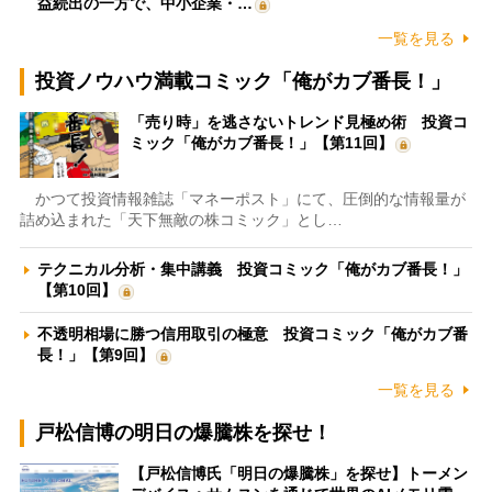
益続出の一方で、中小企業・…
一覧を見る
投資ノウハウ満載コミック「俺がカブ番長！」
「売り時」を逃さないトレンド見極め術 投資コ
ミック「俺がカブ番長！」【第11回】
かつて投資情報雑誌「マネーポスト」にて、圧倒的な情報量が
詰め込まれた「天下無敵の株コミック」とし…
テクニカル分析・集中講義 投資コミック「俺がカブ番長！」
【第10回】
不透明相場に勝つ信用取引の極意 投資コミック「俺がカブ番
長！」【第9回】
一覧を見る
戸松信博の明日の爆騰株を探せ！
【戸松信博氏「明日の爆騰株」を探せ】トーメン