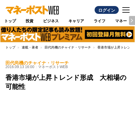
ログイン
トップ
投資
ビジネス
キャリア
ライフ
マネー
トップ
連載・著者
田代尚機のチャイナ・リサーチ
香港市場が上昇トレンド
田代尚機のチャイナ・リサーチ
2016.09.13 16:00
マネーポストWEB
香港市場が上昇トレンド形成 大相場の
可能性
Loaded
:
100.00%
/
Unmute