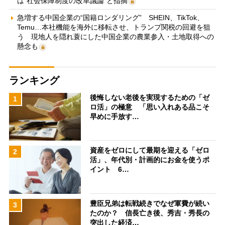
は“社会保障制度の改革議論”と指摘
急増する中国企業の“国籍ロンダリング” SHEIN、TikTok、
Temu…本社機能を海外に移転させ、トランプ関税の回避を狙
う 現地人を隠れ蓑にした中国企業の農業参入・土地取得への
懸念も
ランキング
後悔しない老後を実現するための「ゼ
1
ロ活」の極意 「思い入れある品こそ
早めに手放す…
資産をゼロにして最期を迎える「ゼロ
2
活」、年代別・計画的にお金を使うポ
イント 6…
豊臣兄弟は転戦続きでなぜ軍費が続い
3
たのか？ 信長亡き後、秀吉・秀長の
突出した経済…