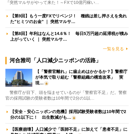
『突然マルサがやって来た！～FXで10億円稼い…
【第9回】もう一度FXでリベンジ！ 種銭は差し押さえを免れ
た”ヒミツのお金” ｜ 突然マルサ…
【第8回】年利はなんと14.6％！ 毎日5万円超の延滞税が積み
上がっていく ｜ 突然マルサ…
一覧を見る
河合雅司「人口減少ニッポンの活路」
【「警察官離れ」に歯止めはかかるか？】警察庁
が本気で取り組む「警察組織の構造改革」 実
現…
警察庁が目下、頭を悩ませているのが「警察官不足」だ。警察
官の採用試験の受験者数は10年間で2分の1以…
【安全・安心ニッポンの危機】採用試験受験者数は10年間で2
分の1以下に！ 出生数減がも…
【医療崩壊】人口減少で「医師不足」に加えて「患者不足」に