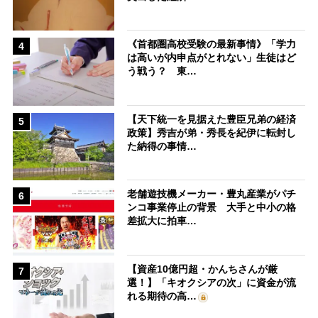
《首都圏高校受験の最新事情》「学力
4
は高いが内申点がとれない」生徒はど
う戦う？ 東…
【天下統一を見据えた豊臣兄弟の経済
5
政策】秀吉が弟・秀長を紀伊に転封し
た納得の事情…
老舗遊技機メーカー・豊丸産業がパチ
6
ンコ事業停止の背景 大手と中小の格
差拡大に拍車…
【資産10億円超・かんちさんが厳
7
選！】「キオクシアの次」に資金が流
れる期待の高…