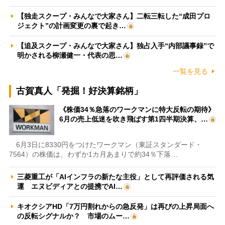
【独走スクープ・みんなで大家さん】二転三転した“成田プロ
ジェクト”の計画変更の裏で起き…
【追及スクープ・みんなで大家さん】独占入手“内部議事録”で
明かされる柳瀬健一・代表の思…
一覧を見る
古賀真人「発掘！好決算銘柄」
《株価34％急落のワークマンに特大反転の期待》
6月の売上低迷を吹き飛ばす第1四半期決算、…
6月3日に8330円をつけたワークマン（東証スタンダード・
7564）の株価は、わずか1カ月あまりで約34％下落…
三菱重工が「AIインフラの新たな主役」として再評価される気
運 エヌビディアとの提携でAI…
キオクシアHD「7万円割れからの急反発」は再びの上昇局面へ
の反転シグナルか？ 市場のムー…