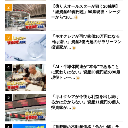
【億り人オールスターが狙う20銘柄】
2
「総資産69億円超」90歳現役トレーダ
ーから“10…
「キオクシアが再び株価10万円になる
3
日は遠い」資産3億円超のサラリーマン
投資家が…
「AI・半導体関連が“本命”であること
4
に変わりはない」資産20億円超の90歳
現役トレー…
「キオクシアが今後も利益を出し続け
5
るかは分からない」資産11億円の個人
投資家が…
【首都圏の不動産価格「危ない駅」ラ
6