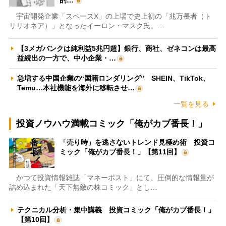
宇宙開発企業「スペースX」の上場で史上初の「兆万長者（ト
リリオネア）」となったイーロン・マスク氏。…
【3メガバンクは純利益5兆円超】銀行、商社、ゼネコンは最高
益続出の一方で、中小企業・…
急増する中国企業の“国籍ロンダリング” SHEIN、TikTok、
Temu…本社機能を海外に移転させ…
一覧を見る
投資ノウハウ満載コミック「俺がカブ番長！」
「売り時」を逃さないトレンド見極め術 投資コ
ミック「俺がカブ番長！」【第11回】
かつて投資情報雑誌「マネーポスト」にて、圧倒的な情報量が
詰め込まれた「天下無敵の株コミック」とし…
テクニカル分析・集中講義 投資コミック「俺がカブ番長！」
【第10回】