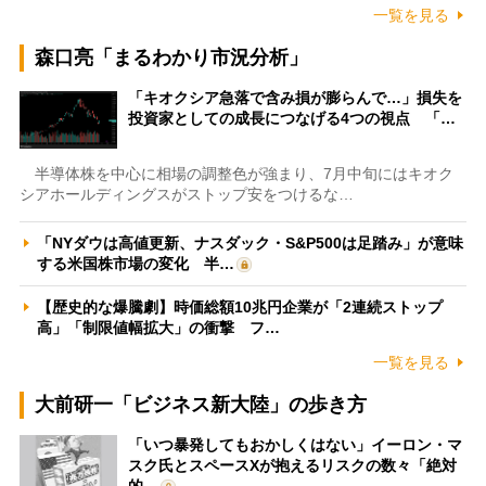
一覧を見る
森口亮「まるわかり市況分析」
「キオクシア急落で含み損が膨らんで…」損失を
投資家としての成長につなげる4つの視点 「…
半導体株を中心に相場の調整色が強まり、7月中旬にはキオク
シアホールディングスがストップ安をつけるな…
「NYダウは高値更新、ナスダック・S&P500は足踏み」が意味
する米国株市場の変化 半…
【歴史的な爆騰劇】時価総額10兆円企業が「2連続ストップ
高」「制限値幅拡大」の衝撃 フ…
一覧を見る
大前研一「ビジネス新大陸」の歩き方
「いつ暴発してもおかしくはない」イーロン・マ
スク氏とスペースXが抱えるリスクの数々「絶対
的…