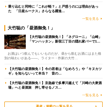
乗り込むと同時に「これが軽？」と戸惑うのには理由があっ
た 「日産ルークス」さらなる躍進…
一覧を見る
大竹聡の「昼酒御免！」
【大竹聡の昼酒御免！】「ネグローニ」「山崎」
「マンハッタン」新宿三丁目の隠れ家バーで1…
お酒はいつ飲んでもいいものだが、昼から飲むお酒にはまた格
別の味わいがある――。ライター・作家の大竹…
【大竹聡の昼酒御免！】今の若者は「なめろう」や「キヌカツ
ギ」を知らないって本当？ 昔の…
【大竹聡の昼酒御免！】京急線で多摩川越えて「川崎の大衆酒
場」へと昼酒旅 押し寄せるノス…
一覧を見る
著者・連載の一覧を見る