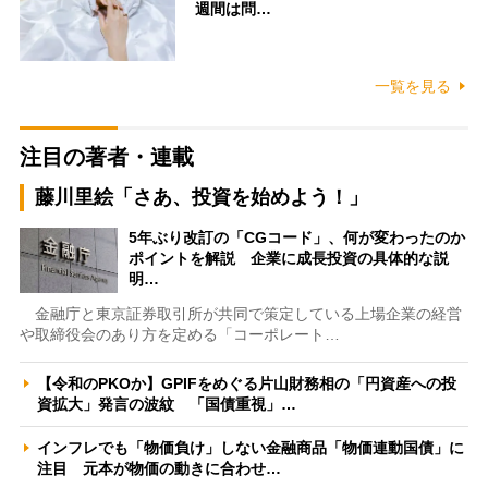
週間は問…
一覧を見る
注目の著者・連載
藤川里絵「さあ、投資を始めよう！」
5年ぶり改訂の「CGコード」、何が変わったのか
ポイントを解説 企業に成長投資の具体的な説
明…
金融庁と東京証券取引所が共同で策定している上場企業の経営
や取締役会のあり方を定める「コーポレート…
【令和のPKOか】GPIFをめぐる片山財務相の「円資産への投
資拡大」発言の波紋 「国債重視」…
インフレでも「物価負け」しない金融商品「物価連動国債」に
注目 元本が物価の動きに合わせ…