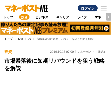
ログイン
トップ
投資
ビジネス
キャリア
ライフ
マネー
トップ
投資
株
市場暴落後に短期リバウンドを狙う戦略を解説
投資
2016.10.17 07:00
マネーポスト（雑誌）
市場暴落後に短期リバウンドを狙う戦略
を解説
Loaded
:
97.10%
/
Unmute