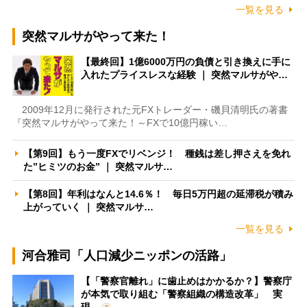
一覧を見る
突然マルサがやって来た！
【最終回】1億6000万円の負債と引き換えに手に
入れたプライスレスな経験 ｜ 突然マルサがや…
2009年12月に発行された元FXトレーダー・磯貝清明氏の著書
『突然マルサがやって来た！～FXで10億円稼い…
【第9回】もう一度FXでリベンジ！ 種銭は差し押さえを免れ
た”ヒミツのお金” ｜ 突然マルサ…
【第8回】年利はなんと14.6％！ 毎日5万円超の延滞税が積み
上がっていく ｜ 突然マルサ…
一覧を見る
河合雅司「人口減少ニッポンの活路」
【「警察官離れ」に歯止めはかかるか？】警察庁
が本気で取り組む「警察組織の構造改革」 実
現…