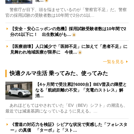
警察庁が目下、頭を悩ませているのが「警察官不足」だ。警察
官の採用試験の受験者数は10年間で2分の1以…
【安全・安心ニッポンの危機】採用試験受験者数は10年間で2
分の1以下に！ 出生数減がも…
【医療崩壊】人口減少で「医師不足」に加えて「患者不足」に
見舞われ地域医療が限界に 今後…
一覧を見る
快適クルマ生活 乗ってみた、使ってみた
【4ヶ月間で受注累計6000台】BEV普及の障壁と
なる「航続距離の不安」「充電のストレス」解
消…
あれほどもてはやされていた「EV（BEV）シフト」の潮流も、
最近では減速基調になっているように見える。…
《雪道の対応力を検証》シビアな状況で実感した「フォレスタ
ー」の真価 「ターボ」と「スト…