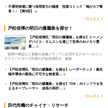
不透明相場に勝つ信用取引の極意 投資コミック「俺がカブ番
長！」【第9回】
一覧を見る
戸松信博の明日の爆騰株を探せ！
【戸松信博氏「明日の爆騰株」を探せ】トーメン
デバイス：サムスンを通じて世界のAIメモリ需
要…
新聞や雑誌など多数の金融メディアに出演するグローバルリン
クアドバイザーズ代表の戸松信博氏が、最新…
【戸松信博氏「明日の爆騰株」を探せ】レーザーテック：最先
端半導体の製造に不可欠な検査装…
【戸松信博氏「明日の爆騰株」を探せ】TDK：AIインフラを支
えるキープレーヤー 成長の再評…
一覧を見る
田代尚機のチャイナ・リサーチ