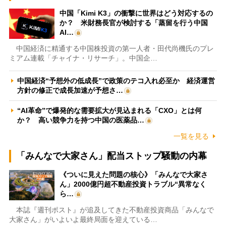
中国「Kimi K3」の衝撃に世界はどう対応するの
か？ 米財務長官が検討する「蒸留を行う中国
AI…
中国経済に精通する中国株投資の第一人者・田代尚機氏のプレ
ミアム連載「チャイナ・リサーチ」。中国企…
中国経済“予想外の低成長”で政策のテコ入れ必至か 経済運営
方針の修正で成長加速が予想さ…
“AI革命”で爆発的な需要拡大が見込まれる「CXO」とは何
か？ 高い競争力を持つ中国の医薬品…
一覧を見る
「みんなで大家さん」配当ストップ騒動の内幕
《ついに見えた問題の核心》「みんなで大家さ
ん」2000億円超不動産投資トラブル“異常なく
ら…
本誌『週刊ポスト』が追及してきた不動産投資商品「みんなで
大家さん」がいよいよ最終局面を迎えている…