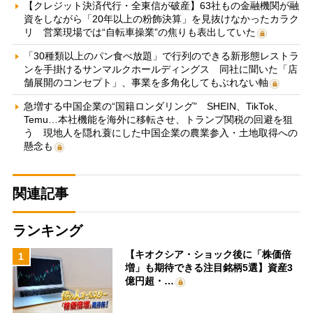
【クレジット決済代行・全東信が破産】63社もの金融機関が融
資をしながら「20年以上の粉飾決算」を見抜けなかったカラク
リ 営業現場では“自転車操業”の焦りも表出していた
「30種類以上のパン食べ放題」で行列のできる新形態レストラ
ンを手掛けるサンマルクホールディングス 同社に聞いた「店
舗展開のコンセプト」、事業を多角化してもぶれない軸
急増する中国企業の“国籍ロンダリング” SHEIN、TikTok、
Temu…本社機能を海外に移転させ、トランプ関税の回避を狙
う 現地人を隠れ蓑にした中国企業の農業参入・土地取得への
懸念も
関連記事
ランキング
【キオクシア・ショック後に「株価倍
1
増」も期待できる注目銘柄5選】資産3
億円超・…