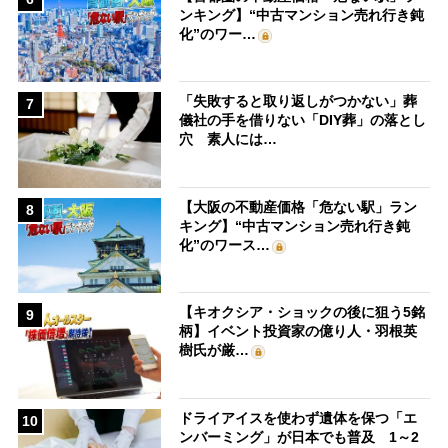
ンキング】“中古マンション売れ行き鈍
化”のワー…
「失敗すると取り返しがつかない」葬
7
儀社の手を借りない「DIY葬」の落とし
穴 素人には…
【大阪の不動産価格「危ない駅」ラン
8
キング】“中古マンション売れ行き鈍
化”のワース…
【キオクシア・ショックの後に狙う5銘
9
柄】イベント投資家の億り人・羽根英
樹氏が厳…
ドライアイスを使わず遺体を保つ「エ
10
ンバーミング」が日本でも普及 1～2