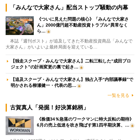
「みんなで大家さん」配当ストップ騒動の内幕
《ついに見えた問題の核心》「みんなで大家さ
ん」2000億円超不動産投資トラブル“異常なく
ら…
本誌『週刊ポスト』が追及してきた不動産投資商品「みんなで
大家さん」がいよいよ最終局面を迎えている…
【独走スクープ・みんなで大家さん】二転三転した“成田プロ
ジェクト”の計画変更の裏で起き…
【追及スクープ・みんなで大家さん】独占入手“内部議事録”で
明かされる柳瀬健一・代表の思…
一覧を見る
古賀真人「発掘！好決算銘柄」
《株価34％急落のワークマンに特大反転の期待》
6月の売上低迷を吹き飛ばす第1四半期決算、…