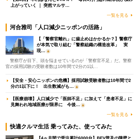
上がっていく ｜ 突然マルサ…
一覧を見る
河合雅司「人口減少ニッポンの活路」
【「警察官離れ」に歯止めはかかるか？】警察庁
が本気で取り組む「警察組織の構造改革」 実
現…
警察庁が目下、頭を悩ませているのが「警察官不足」だ。警察
官の採用試験の受験者数は10年間で2分の1以…
【安全・安心ニッポンの危機】採用試験受験者数は10年間で2
分の1以下に！ 出生数減がも…
【医療崩壊】人口減少で「医師不足」に加えて「患者不足」に
見舞われ地域医療が限界に 今後…
一覧を見る
快適クルマ生活 乗ってみた、使ってみた
【4ヶ月間で受注累計6000台】BEV普及の障壁と