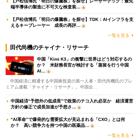
【戸松信博氏「明日の爆騰株」を探せ】レーザーテック：最先
端半導体の製造に不可欠な検査装…
【戸松信博氏「明日の爆騰株」を探せ】TDK：AIインフラを支
えるキープレーヤー 成長の再評…
一覧を見る
田代尚機のチャイナ・リサーチ
中国「Kimi K3」の衝撃に世界はどう対応するの
か？ 米財務長官が検討する「蒸留を行う中国
AI…
中国経済に精通する中国株投資の第一人者・田代尚機氏のプレ
ミアム連載「チャイナ・リサーチ」。中国企…
中国経済“予想外の低成長”で政策のテコ入れ必至か 経済運営
方針の修正で成長加速が予想さ…
“AI革命”で爆発的な需要拡大が見込まれる「CXO」とは何
か？ 高い競争力を持つ中国の医薬品…
一覧を見る