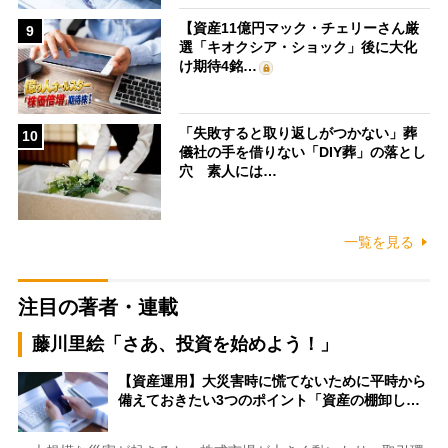
【資産11億円マック・チェリーさん厳
9
選「キオクシア・ショック」後に大化
け期待4銘…
「失敗すると取り返しがつかない」葬
10
儀社の手を借りない「DIY葬」の落とし
穴 素人には…
一覧を見る
注目の著者・連載
藤川里絵「さあ、投資を始めよう！」
【資産運用】大災害時に慌てないために平時から
備えておきたい3つのポイント「資産の棚卸し…