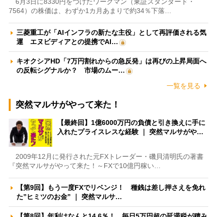
6月3日に8330円をつけたワークマン（東証スタンダード・
7564）の株価は、わずか1カ月あまりで約34％下落…
三菱重工が「AIインフラの新たな主役」として再評価される気
運 エヌビディアとの提携でAI…
キオクシアHD「7万円割れからの急反発」は再びの上昇局面へ
の反転シグナルか？ 市場のムー…
一覧を見る
突然マルサがやって来た！
【最終回】1億6000万円の負債と引き換えに手に
入れたプライスレスな経験 ｜ 突然マルサがや…
2009年12月に発行された元FXトレーダー・磯貝清明氏の著書
『突然マルサがやって来た！～FXで10億円稼い…
【第9回】もう一度FXでリベンジ！ 種銭は差し押さえを免れ
た”ヒミツのお金” ｜ 突然マルサ…
【第8回】年利はなんと14.6％！ 毎日5万円超の延滞税が積み