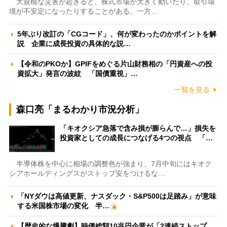
大規模な災害が起きると、株式市場が大きく動いたり、取引環
境が不安定になったりすることがある。一方…
5年ぶり改訂の「CGコード」、何が変わったのかポイントを解
説 企業に成長投資の具体的な説…
【令和のPKOか】GPIFをめぐる片山財務相の「円資産への投
資拡大」発言の波紋 「国債重視」…
一覧を見る
森口亮「まるわかり市況分析」
「キオクシア急落で含み損が膨らんで…」損失を
投資家としての成長につなげる4つの視点 「…
半導体株を中心に相場の調整色が強まり、7月中旬にはキオク
シアホールディングスがストップ安をつけるな…
「NYダウは高値更新、ナスダック・S&P500は足踏み」が意味
する米国株市場の変化 半…
【歴史的な爆騰劇】時価総額10兆円企業が「2連続ストップ