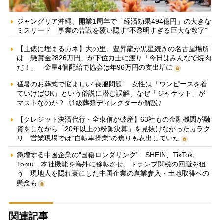
ジャングリア沖縄、開業1周年で「経済効果494億円」の大きな
ミスリード 事業の苦戦を覆い隠す“不透明すぎる巨大な数字”
【土俵に埋まるカネ】大の里、豊昇龍が黒星続きの名古屋場所
は「懸賞金2826万円」が下位力士に渡り「今日はみんなで焼肉
だ！」 金星4個配給で協会は年96万円の支出増に
猛暑のお葬式で悩ましい“喪服問題” 女性は「ワンピースを着
ていけばOK」という俗説に潜む誤解、なぜ「ジャケット」が
マストなのか？《1級葬祭ディレクターが解説》
【クレジット決済代行・全東信が破産】63社もの金融機関が融
資をしながら「20年以上の粉飾決算」を見抜けなかったカラク
リ 営業現場では“自転車操業”の焦りも表出していた
急増する中国企業の“国籍ロンダリング” SHEIN、TikTok、
Temu…本社機能を海外に移転させ、トランプ関税の回避を狙
う 現地人を隠れ蓑にした中国企業の農業参入・土地取得への
懸念も
関連記事