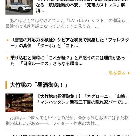
なる「航続距離の不安」「充電のストレス」解
消…
あれほどもてはやされていた「EV（BEV）シフト」の潮流も、
最近では減速基調になっているように見える。…
《雪道の対応力を検証》シビアな状況で実感した「フォレスタ
ー」の真価 「ターボ」と「スト…
乗り込むと同時に「これが軽？」と戸惑うのには理由があっ
た 「日産ルークス」さらなる躍進…
一覧を見る
大竹聡の「昼酒御免！」
【大竹聡の昼酒御免！】「ネグローニ」「山崎」
「マンハッタン」新宿三丁目の隠れ家バーで1…
お酒はいつ飲んでもいいものだが、昼から飲むお酒にはまた格
別の味わいがある――。ライター・作家の大竹…