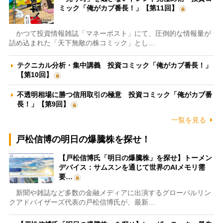
ミック「俺がカブ番長！」【第11回】
かつて投資情報雑誌「マネーポスト」にて、圧倒的な情報量が
詰め込まれた「天下無敵の株コミック」とし…
テクニカル分析・集中講義 投資コミック「俺がカブ番長！」
【第10回】
不透明相場に勝つ信用取引の極意 投資コミック「俺がカブ番
長！」【第9回】
一覧を見る
戸松信博の明日の爆騰株を探せ！
【戸松信博氏「明日の爆騰株」を探せ】トーメン
デバイス：サムスンを通じて世界のAIメモリ需
要…
新聞や雑誌など多数の金融メディアに出演するグローバルリン
クアドバイザーズ代表の戸松信博氏が、最新…