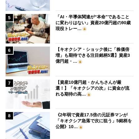
「AI・半導体関連が“本命”であること
5
に変わりはない」資産20億円超の90歳
現役トレー…
【キオクシア・ショック後に「株価倍
6
増」も期待できる注目銘柄5選】資産3
億円超・…
【資産10億円超・かんちさんが厳
7
選！】「キオクシアの次」に資金が流
れる期待の高…
《2年弱で資産17.5倍の元証券マンが
8
「キオクシア急落で次に狙う」5銘柄を
公開》10…