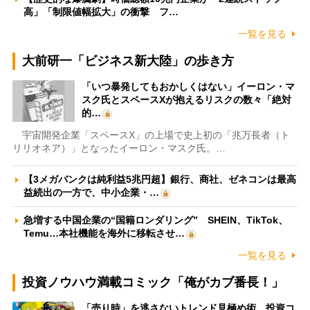
高」「制限値幅拡大」の衝撃 フ…
一覧を見る
大前研一「ビジネス新大陸」の歩き方
「いつ暴発してもおかしくはない」イーロン・マ
スク氏とスペースXが抱えるリスクの数々「絶対
的…
宇宙開発企業「スペースX」の上場で史上初の「兆万長者（ト
リリオネア）」となったイーロン・マスク氏。…
【3メガバンクは純利益5兆円超】銀行、商社、ゼネコンは最高
益続出の一方で、中小企業・…
急増する中国企業の“国籍ロンダリング” SHEIN、TikTok、
Temu…本社機能を海外に移転させ…
一覧を見る
投資ノウハウ満載コミック「俺がカブ番長！」
「売り時」を逃さないトレンド見極め術 投資コ