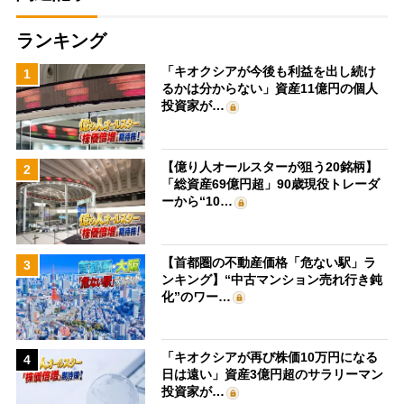
ランキング
「キオクシアが今後も利益を出し続け
1
るかは分からない」資産11億円の個人
投資家が…
【億り人オールスターが狙う20銘柄】
2
「総資産69億円超」90歳現役トレーダ
ーから“10…
【首都圏の不動産価格「危ない駅」ラ
3
ンキング】“中古マンション売れ行き鈍
化”のワー…
「キオクシアが再び株価10万円になる
4
日は遠い」資産3億円超のサラリーマン
投資家が…