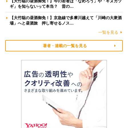
【大竹聡の昼酒御免！】今の若者は「なめろう」や「キヌカツ
ギ」を知らないって本当？ 昔の…
【大竹聡の昼酒御免！】京急線で多摩川越えて「川崎の大衆酒
場」へと昼酒旅 押し寄せるノス…
一覧を見る
著者・連載の一覧を見る