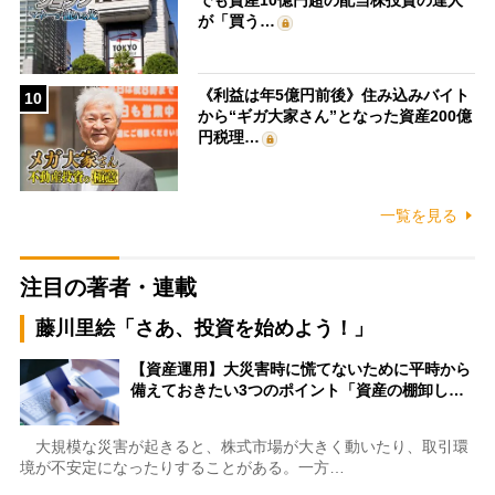
が「買う…
《利益は年5億円前後》住み込みバイト
10
から“ギガ大家さん”となった資産200億
円税理…
一覧を見る
注目の著者・連載
藤川里絵「さあ、投資を始めよう！」
【資産運用】大災害時に慌てないために平時から
備えておきたい3つのポイント「資産の棚卸し…
大規模な災害が起きると、株式市場が大きく動いたり、取引環
境が不安定になったりすることがある。一方…