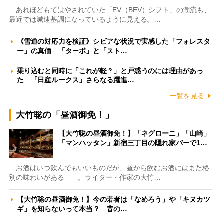
あれほどもてはやされていた「EV（BEV）シフト」の潮流も、
最近では減速基調になっているように見える。…
《雪道の対応力を検証》シビアな状況で実感した「フォレスタ
ー」の真価 「ターボ」と「スト…
乗り込むと同時に「これが軽？」と戸惑うのには理由があっ
た 「日産ルークス」さらなる躍進…
一覧を見る
大竹聡の「昼酒御免！」
【大竹聡の昼酒御免！】「ネグローニ」「山崎」
「マンハッタン」新宿三丁目の隠れ家バーで1…
お酒はいつ飲んでもいいものだが、昼から飲むお酒にはまた格
別の味わいがある――。ライター・作家の大竹…
【大竹聡の昼酒御免！】今の若者は「なめろう」や「キヌカツ
ギ」を知らないって本当？ 昔の…