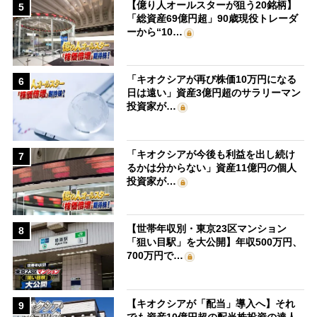
【億り人オールスターが狙う20銘柄】
5
「総資産69億円超」90歳現役トレーダ
ーから“10…
「キオクシアが再び株価10万円になる
6
日は遠い」資産3億円超のサラリーマン
投資家が…
「キオクシアが今後も利益を出し続け
7
るかは分からない」資産11億円の個人
投資家が…
【世帯年収別・東京23区マンション
8
「狙い目駅」を大公開】年収500万円、
700万円で…
【キオクシアが「配当」導入へ】それ
9
でも資産10億円超の配当株投資の達人