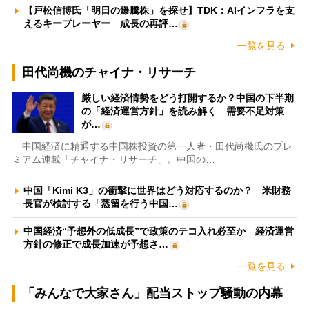
【戸松信博氏「明日の爆騰株」を探せ】TDK：AIインフラを支
えるキープレーヤー 成長の再評…
一覧を見る
田代尚機のチャイナ・リサーチ
厳しい経済情勢をどう打開するか？中国の下半期
の「経済運営方針」を読み解く 需要不足対策
が…
中国経済に精通する中国株投資の第一人者・田代尚機氏のプレ
ミアム連載「チャイナ・リサーチ」。中国の…
中国「Kimi K3」の衝撃に世界はどう対応するのか？ 米財務
長官が検討する「蒸留を行う中国…
中国経済“予想外の低成長”で政策のテコ入れ必至か 経済運営
方針の修正で成長加速が予想さ…
一覧を見る
「みんなで大家さん」配当ストップ騒動の内幕