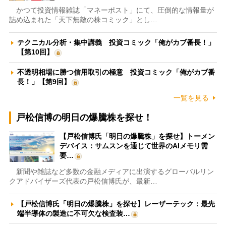
かつて投資情報雑誌「マネーポスト」にて、圧倒的な情報量が
詰め込まれた「天下無敵の株コミック」とし…
テクニカル分析・集中講義 投資コミック「俺がカブ番長！」
【第10回】
不透明相場に勝つ信用取引の極意 投資コミック「俺がカブ番
長！」【第9回】
一覧を見る
戸松信博の明日の爆騰株を探せ！
【戸松信博氏「明日の爆騰株」を探せ】トーメン
デバイス：サムスンを通じて世界のAIメモリ需
要…
新聞や雑誌など多数の金融メディアに出演するグローバルリン
クアドバイザーズ代表の戸松信博氏が、最新…
【戸松信博氏「明日の爆騰株」を探せ】レーザーテック：最先
端半導体の製造に不可欠な検査装…