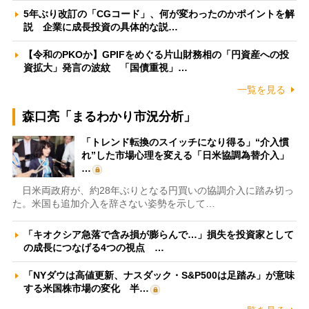
5年ぶり改訂の「CGコード」、何が変わったのかポイントを解
説 企業に成長投資の具体的な説…
【令和のPKOか】GPIFをめぐる片山財務相の「円資産への投
資拡大」発言の波紋 「国債重視」…
一覧を見る
森口亮「まるわかり市況分析」
「トレンド転換のスイッチになり得る」“介入慣
れ”した市場心理を変える「日米協調為替介入」
…
日米両政府が、約28年ぶりとなる円買いの協調介入に踏み切っ
た。米国も追加介入を辞さない姿勢を示して…
「キオクシア急落で含み損が膨らんで…」損失を投資家として
の成長につなげる4つの視点 …
「NYダウは高値更新、ナスダック・S&P500は足踏み」が意味
する米国株市場の変化 半…