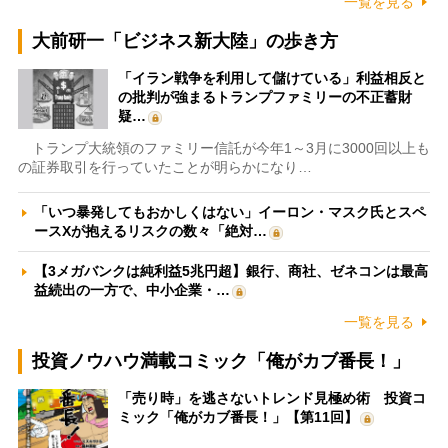
一覧を見る
大前研一「ビジネス新大陸」の歩き方
「イラン戦争を利用して儲けている」利益相反と
の批判が強まるトランプファミリーの不正蓄財
疑…
トランプ大統領のファミリー信託が今年1～3月に3000回以上も
の証券取引を行っていたことが明らかになり…
「いつ暴発してもおかしくはない」イーロン・マスク氏とスペ
ースXが抱えるリスクの数々「絶対…
【3メガバンクは純利益5兆円超】銀行、商社、ゼネコンは最高
益続出の一方で、中小企業・…
一覧を見る
投資ノウハウ満載コミック「俺がカブ番長！」
「売り時」を逃さないトレンド見極め術 投資コ
ミック「俺がカブ番長！」【第11回】