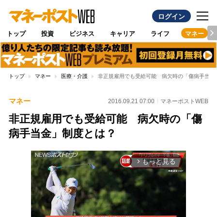
ログイン
トップ
投資
ビジネス
キャリア
ライフ
マネー
トップ
マネー
医療・介護
非正規雇用でも受給可能 病欠時の「傷病手当金
マネー
2016.09.21 07:00
マネーポストWEB
非正規雇用でも受給可能 病欠時の「傷
病手当金」制度とは？
もっと見る
arrow_forward_ios