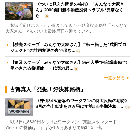
《ついに見えた問題の核心》「みんなで大家さ
ん」2000億円超不動産投資トラブル“異常なく
ら…
本誌『週刊ポスト』が追及してきた不動産投資商品「みんなで
大家さん」がいよいよ最終局面を迎えている…
【独走スクープ・みんなで大家さん】二転三転した“成田プロ
ジェクト”の計画変更の裏で起き…
【追及スクープ・みんなで大家さん】独占入手“内部議事録”で
明かされる柳瀬健一・代表の思…
一覧を見る
古賀真人「発掘！好決算銘柄」
《株価34％急落のワークマンに特大反転の期待》
6月の売上低迷を吹き飛ばす第1四半期決算、…
6月3日に8330円をつけたワークマン（東証スタンダード・
7564）の株価は、わずか1カ月あまりで約34％下落…