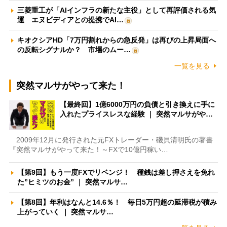
三菱重工が「AIインフラの新たな主役」として再評価される気
運 エヌビディアとの提携でAI…
キオクシアHD「7万円割れからの急反発」は再びの上昇局面へ
の反転シグナルか？ 市場のムー…
一覧を見る
突然マルサがやって来た！
【最終回】1億6000万円の負債と引き換えに手に
入れたプライスレスな経験 ｜ 突然マルサがや…
2009年12月に発行された元FXトレーダー・磯貝清明氏の著書
『突然マルサがやって来た！～FXで10億円稼い…
【第9回】もう一度FXでリベンジ！ 種銭は差し押さえを免れ
た”ヒミツのお金” ｜ 突然マルサ…
【第8回】年利はなんと14.6％！ 毎日5万円超の延滞税が積み
上がっていく ｜ 突然マルサ…