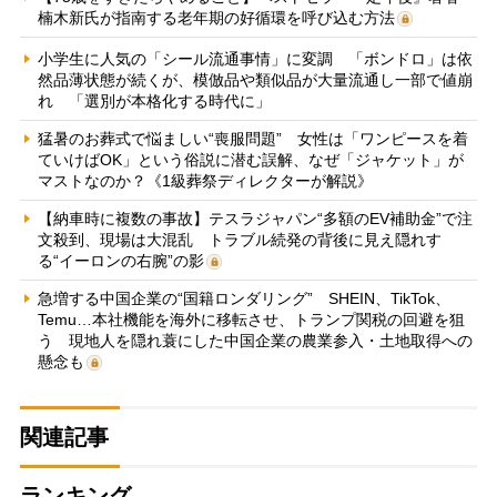
楠木新氏が指南する老年期の好循環を呼び込む方法
小学生に人気の「シール流通事情」に変調 「ボンドロ」は依
然品薄状態が続くが、模倣品や類似品が大量流通し一部で値崩
れ 「選別が本格化する時代に」
猛暑のお葬式で悩ましい“喪服問題” 女性は「ワンピースを着
ていけばOK」という俗説に潜む誤解、なぜ「ジャケット」が
マストなのか？《1級葬祭ディレクターが解説》
【納車時に複数の事故】テスラジャパン“多額のEV補助金”で注
文殺到、現場は大混乱 トラブル続発の背後に見え隠れす
る“イーロンの右腕”の影
急増する中国企業の“国籍ロンダリング” SHEIN、TikTok、
Temu…本社機能を海外に移転させ、トランプ関税の回避を狙
う 現地人を隠れ蓑にした中国企業の農業参入・土地取得への
懸念も
関連記事
ランキング