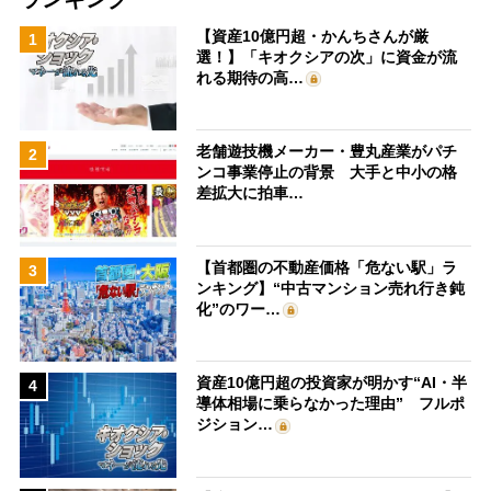
【資産10億円超・かんちさんが厳
1
選！】「キオクシアの次」に資金が流
れる期待の高…
老舗遊技機メーカー・豊丸産業がパチ
2
ンコ事業停止の背景 大手と中小の格
差拡大に拍車…
【首都圏の不動産価格「危ない駅」ラ
3
ンキング】“中古マンション売れ行き鈍
化”のワー…
資産10億円超の投資家が明かす“AI・半
4
導体相場に乗らなかった理由” フルポ
ジション…