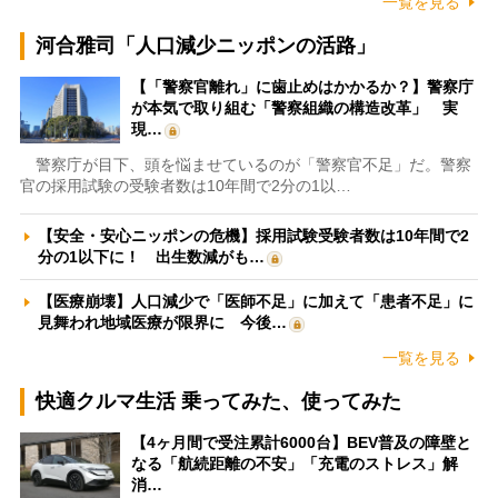
一覧を見る
河合雅司「人口減少ニッポンの活路」
【「警察官離れ」に歯止めはかかるか？】警察庁
が本気で取り組む「警察組織の構造改革」 実
現…
警察庁が目下、頭を悩ませているのが「警察官不足」だ。警察
官の採用試験の受験者数は10年間で2分の1以…
【安全・安心ニッポンの危機】採用試験受験者数は10年間で2
分の1以下に！ 出生数減がも…
【医療崩壊】人口減少で「医師不足」に加えて「患者不足」に
見舞われ地域医療が限界に 今後…
一覧を見る
快適クルマ生活 乗ってみた、使ってみた
【4ヶ月間で受注累計6000台】BEV普及の障壁と
なる「航続距離の不安」「充電のストレス」解
消…