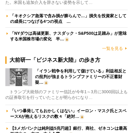
た。米国も追加介入を辞さない姿勢を示して…
「キオクシア急落で含み損が膨らんで…」損失を投資家として
の成長につなげる4つの視点 …
「NYダウは高値更新、ナスダック・S&P500は足踏み」が意味
する米国株市場の変化 半…
一覧を見る
大前研一「ビジネス新大陸」の歩き方
「イラン戦争を利用して儲けている」利益相反と
の批判が強まるトランプファミリーの不正蓄財
疑…
トランプ大統領のファミリー信託が今年1～3月に3000回以上も
の証券取引を行っていたことが明らかになり…
「いつ暴発してもおかしくはない」イーロン・マスク氏とスペ
ースXが抱えるリスクの数々「絶対…
【3メガバンクは純利益5兆円超】銀行、商社、ゼネコンは最高