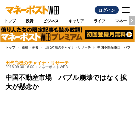
ログイン
トップ
投資
ビジネス
キャリア
ライフ
マネー
トップ
連載・著者
田代尚機のチャイナ・リサーチ
中国不動産市場 バブル
田代尚機のチャイナ・リサーチ
2016.09.30 16:00
マネーポストWEB
中国不動産市場 バブル崩壊ではなく拡
大が懸念か
Loaded
:
100.00%
/
Unmute