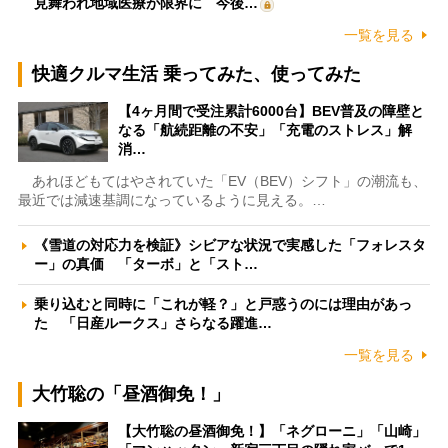
見舞われ地域医療が限界に 今後…
一覧を見る
快適クルマ生活 乗ってみた、使ってみた
【4ヶ月間で受注累計6000台】BEV普及の障壁と
なる「航続距離の不安」「充電のストレス」解
消…
あれほどもてはやされていた「EV（BEV）シフト」の潮流も、
最近では減速基調になっているように見える。…
《雪道の対応力を検証》シビアな状況で実感した「フォレスタ
ー」の真価 「ターボ」と「スト…
乗り込むと同時に「これが軽？」と戸惑うのには理由があっ
た 「日産ルークス」さらなる躍進…
一覧を見る
大竹聡の「昼酒御免！」
【大竹聡の昼酒御免！】「ネグローニ」「山崎」