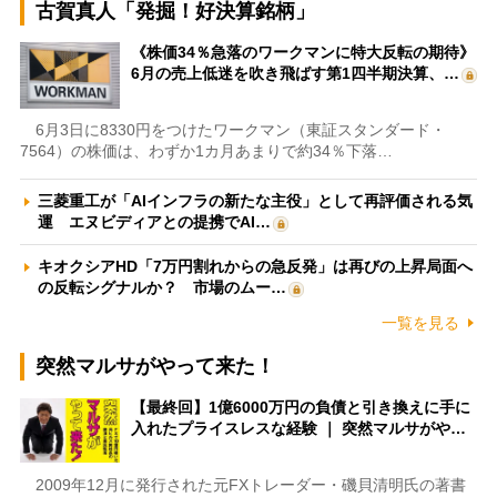
古賀真人「発掘！好決算銘柄」
《株価34％急落のワークマンに特大反転の期待》
6月の売上低迷を吹き飛ばす第1四半期決算、…
6月3日に8330円をつけたワークマン（東証スタンダード・
7564）の株価は、わずか1カ月あまりで約34％下落…
三菱重工が「AIインフラの新たな主役」として再評価される気
運 エヌビディアとの提携でAI…
キオクシアHD「7万円割れからの急反発」は再びの上昇局面へ
の反転シグナルか？ 市場のムー…
一覧を見る
突然マルサがやって来た！
【最終回】1億6000万円の負債と引き換えに手に
入れたプライスレスな経験 ｜ 突然マルサがや…
2009年12月に発行された元FXトレーダー・磯貝清明氏の著書