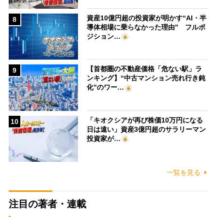
資産10億円超の投資家が明かす“AI・半
8
導体相場に乗らなかった理由” フルポ
ジション…
【首都圏の不動産価格「危ない駅」ラ
9
ンキング】“中古マンション売れ行き鈍
化”のワー…
「キオクシアが再び株価10万円になる
10
日は遠い」資産3億円超のサラリーマン
投資家が…
一覧を見る
注目の著者・連載