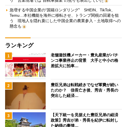
リ 営業現場では“自転車操業”の焦りも表出していた
急増する中国企業の“国籍ロンダリング” SHEIN、TikTok、
Temu…本社機能を海外に移転させ、トランプ関税の回避を狙
う 現地人を隠れ蓑にした中国企業の農業参入・土地取得への
懸念も
ランキング
老舗遊技機メーカー・豊丸産業がパチ
1
ンコ事業停止の背景 大手と中小の格
差拡大に拍車…
豊臣兄弟は転戦続きでなぜ軍費が続い
2
たのか？ 信長亡き後、秀吉・秀長の
突出した経済…
【天下統一を見据えた豊臣兄弟の経済
3
政策】秀吉が弟・秀長を紀伊に転封し
た納得の事情…