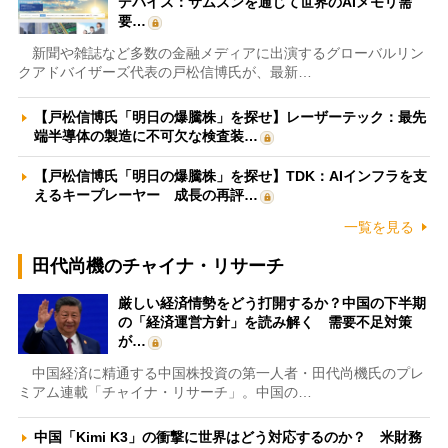
デバイス：サムスンを通じて世界のAIメモリ需
要…
新聞や雑誌など多数の金融メディアに出演するグローバルリン
クアドバイザーズ代表の戸松信博氏が、最新…
【戸松信博氏「明日の爆騰株」を探せ】レーザーテック：最先
端半導体の製造に不可欠な検査装…
【戸松信博氏「明日の爆騰株」を探せ】TDK：AIインフラを支
えるキープレーヤー 成長の再評…
一覧を見る
田代尚機のチャイナ・リサーチ
厳しい経済情勢をどう打開するか？中国の下半期
の「経済運営方針」を読み解く 需要不足対策
が…
中国経済に精通する中国株投資の第一人者・田代尚機氏のプレ
ミアム連載「チャイナ・リサーチ」。中国の…
中国「Kimi K3」の衝撃に世界はどう対応するのか？ 米財務