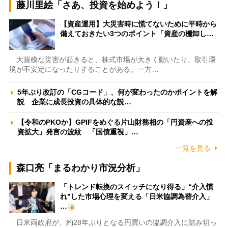
藤川里絵「さあ、投資を始めよう！」
【資産運用】大災害時に慌てないために平時から
備えておきたい3つのポイント「資産の棚卸し…
大規模な災害が起きると、株式市場が大きく動いたり、取引環
境が不安定になったりすることがある。一方…
5年ぶり改訂の「CGコード」、何が変わったのかポイントを解
説 企業に成長投資の具体的な説…
【令和のPKOか】GPIFをめぐる片山財務相の「円資産への投
資拡大」発言の波紋 「国債重視」…
一覧を見る
森口亮「まるわかり市況分析」
「トレンド転換のスイッチになり得る」“介入慣
れ”した市場心理を変える「日米協調為替介入」
…
日米両政府が、約28年ぶりとなる円買いの協調介入に踏み切っ