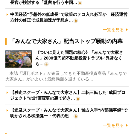
長官が検討する「蒸留を行う中国…
中国経済“予想外の低成長”で政策のテコ入れ必至か 経済運営
方針の修正で成長加速が予想さ…
一覧を見る
「みんなで大家さん」配当ストップ騒動の内幕
《ついに見えた問題の核心》「みんなで大家さ
ん」2000億円超不動産投資トラブル“異常なく
ら…
本誌『週刊ポスト』が追及してきた不動産投資商品「みんなで
大家さん」がいよいよ最終局面を迎えている…
【独走スクープ・みんなで大家さん】二転三転した“成田プロ
ジェクト”の計画変更の裏で起き…
【追及スクープ・みんなで大家さん】独占入手“内部議事録”で
明かされる柳瀬健一・代表の思…
一覧を見る