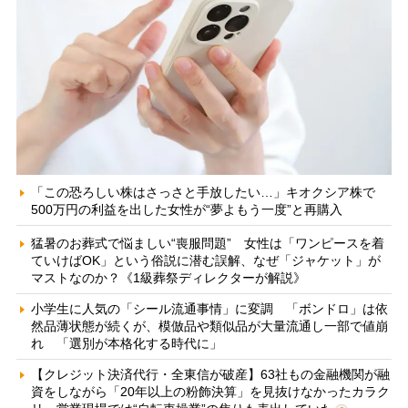
「この恐ろしい株はさっさと手放したい…」キオクシア株で
500万円の利益を出した女性が“夢よもう一度”と再購入
猛暑のお葬式で悩ましい“喪服問題” 女性は「ワンピースを着
ていけばOK」という俗説に潜む誤解、なぜ「ジャケット」が
マストなのか？《1級葬祭ディレクターが解説》
小学生に人気の「シール流通事情」に変調 「ボンドロ」は依
然品薄状態が続くが、模倣品や類似品が大量流通し一部で値崩
れ 「選別が本格化する時代に」
【クレジット決済代行・全東信が破産】63社もの金融機関が融
資をしながら「20年以上の粉飾決算」を見抜けなかったカラク