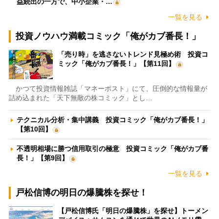
益続出の一方で、中小企業・…
一覧を見る
投資ノウハウ満載コミック「俺がカブ番長！」
「売り時」を逃さないトレンド見極め術 投資コ
ミック「俺がカブ番長！」【第11回】
かつて投資情報雑誌「マネーポスト」にて、圧倒的な情報量が
詰め込まれた「天下無敵の株コミック」とし…
テクニカル分析・集中講義 投資コミック「俺がカブ番長！」
【第10回】
不透明相場に勝つ信用取引の極意 投資コミック「俺がカブ番
長！」【第9回】
一覧を見る
戸松信博の明日の爆騰株を探せ！
【戸松信博氏「明日の爆騰株」を探せ】トーメン