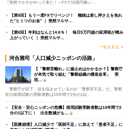
『突然マルサがやって来た！～FXで10億円稼い…
【第9回】もう一度FXでリベンジ！ 種銭は差し押さえを免れ
た”ヒミツのお金” ｜ 突然マルサ…
【第8回】年利はなんと14.6％！ 毎日5万円超の延滞税が積み
上がっていく ｜ 突然マルサ…
一覧を見る
河合雅司「人口減少ニッポンの活路」
【「警察官離れ」に歯止めはかかるか？】警察庁
が本気で取り組む「警察組織の構造改革」 実
現…
警察庁が目下、頭を悩ませているのが「警察官不足」だ。警察
官の採用試験の受験者数は10年間で2分の1以…
【安全・安心ニッポンの危機】採用試験受験者数は10年間で2
分の1以下に！ 出生数減がも…
【医療崩壊】人口減少で「医師不足」に加えて「患者不足」に