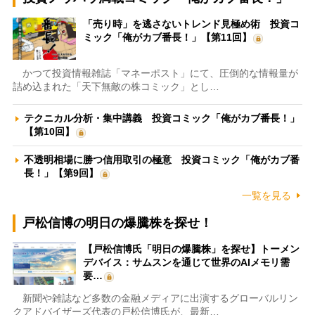
「売り時」を逃さないトレンド見極め術 投資コ
ミック「俺がカブ番長！」【第11回】
かつて投資情報雑誌「マネーポスト」にて、圧倒的な情報量が
詰め込まれた「天下無敵の株コミック」とし…
テクニカル分析・集中講義 投資コミック「俺がカブ番長！」
【第10回】
不透明相場に勝つ信用取引の極意 投資コミック「俺がカブ番
長！」【第9回】
一覧を見る
戸松信博の明日の爆騰株を探せ！
【戸松信博氏「明日の爆騰株」を探せ】トーメン
デバイス：サムスンを通じて世界のAIメモリ需
要…
新聞や雑誌など多数の金融メディアに出演するグローバルリン
クアドバイザーズ代表の戸松信博氏が、最新…