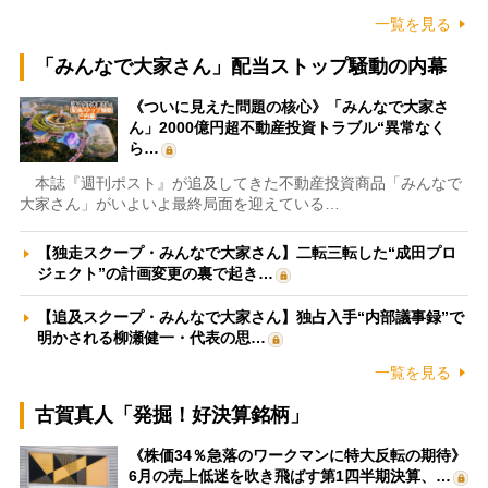
一覧を見る
「みんなで大家さん」配当ストップ騒動の内幕
《ついに見えた問題の核心》「みんなで大家さ
ん」2000億円超不動産投資トラブル“異常なく
ら…
本誌『週刊ポスト』が追及してきた不動産投資商品「みんなで
大家さん」がいよいよ最終局面を迎えている…
【独走スクープ・みんなで大家さん】二転三転した“成田プロ
ジェクト”の計画変更の裏で起き…
【追及スクープ・みんなで大家さん】独占入手“内部議事録”で
明かされる柳瀬健一・代表の思…
一覧を見る
古賀真人「発掘！好決算銘柄」
《株価34％急落のワークマンに特大反転の期待》
6月の売上低迷を吹き飛ばす第1四半期決算、…