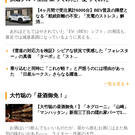
【4ヶ月間で受注累計6000台】BEV普及の障壁と
なる「航続距離の不安」「充電のストレス」解
消…
あれほどもてはやされていた「EV（BEV）シフト」の潮流も、
最近では減速基調になっているように見える。…
《雪道の対応力を検証》シビアな状況で実感した「フォレスタ
ー」の真価 「ターボ」と「スト…
乗り込むと同時に「これが軽？」と戸惑うのには理由があっ
た 「日産ルークス」さらなる躍進…
一覧を見る
大竹聡の「昼酒御免！」
【大竹聡の昼酒御免！】「ネグローニ」「山崎」
「マンハッタン」新宿三丁目の隠れ家バーで1…
お酒はいつ飲んでもいいものだが、昼から飲むお酒にはまた格
別の味わいがある――。ライター・作家の大竹…