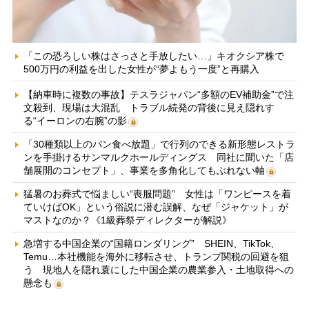
「この恐ろしい株はさっさと手放したい…」キオクシア株で
500万円の利益を出した女性が“夢よもう一度”と再購入
【納車時に複数の事故】テスラジャパン“多額のEV補助金”で注
文殺到、現場は大混乱 トラブル続発の背後に見え隠れす
る“イーロンの右腕”の影
「30種類以上のパン食べ放題」で行列のできる新形態レストラ
ンを手掛けるサンマルクホールディングス 同社に聞いた「店
舗展開のコンセプト」、事業を多角化してもぶれない軸
猛暑のお葬式で悩ましい“喪服問題” 女性は「ワンピースを着
ていけばOK」という俗説に潜む誤解、なぜ「ジャケット」が
マストなのか？《1級葬祭ディレクターが解説》
急増する中国企業の“国籍ロンダリング” SHEIN、TikTok、
Temu…本社機能を海外に移転させ、トランプ関税の回避を狙
う 現地人を隠れ蓑にした中国企業の農業参入・土地取得への
懸念も