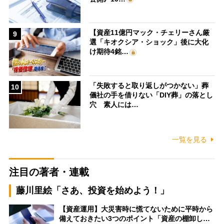
【資産11億円マック・チェリーさん厳
9
選「キオクシア・ショック」後に大化
け期待4銘…
「失敗すると取り返しがつかない」葬
10
儀社の手を借りない「DIY葬」の落とし
穴 素人には…
一覧を見る
注目の著者・連載
藤川里絵「さあ、投資を始めよう！」
【資産運用】大災害時に慌てないために平時から
備えておきたい3つのポイント「資産の棚卸し…