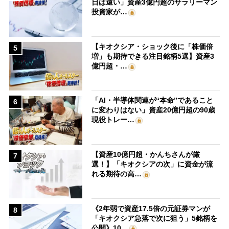
日は遠い」資産3億円超のサラリーマン
投資家が…
【キオクシア・ショック後に「株価倍
5
増」も期待できる注目銘柄5選】資産3
億円超・…
「AI・半導体関連が“本命”であること
6
に変わりはない」資産20億円超の90歳
現役トレー…
【資産10億円超・かんちさんが厳
7
選！】「キオクシアの次」に資金が流
れる期待の高…
《2年弱で資産17.5倍の元証券マンが
8
「キオクシア急落で次に狙う」5銘柄を
公開》10…