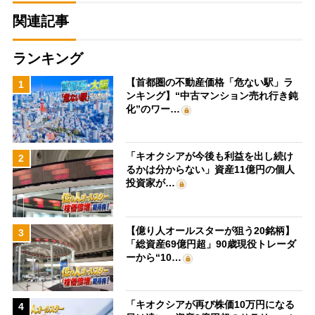
関連記事
ランキング
【首都圏の不動産価格「危ない駅」ラ
1
ンキング】“中古マンション売れ行き鈍
化”のワー…
「キオクシアが今後も利益を出し続け
2
るかは分からない」資産11億円の個人
投資家が…
【億り人オールスターが狙う20銘柄】
3
「総資産69億円超」90歳現役トレーダ
ーから“10…
「キオクシアが再び株価10万円になる
4