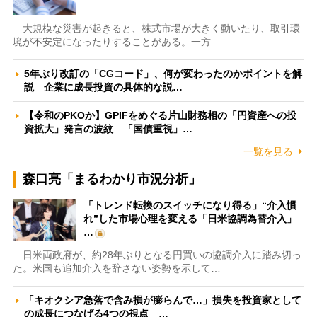
大規模な災害が起きると、株式市場が大きく動いたり、取引環
境が不安定になったりすることがある。一方…
5年ぶり改訂の「CGコード」、何が変わったのかポイントを解
説 企業に成長投資の具体的な説…
【令和のPKOか】GPIFをめぐる片山財務相の「円資産への投
資拡大」発言の波紋 「国債重視」…
一覧を見る
森口亮「まるわかり市況分析」
「トレンド転換のスイッチになり得る」“介入慣
れ”した市場心理を変える「日米協調為替介入」
…
日米両政府が、約28年ぶりとなる円買いの協調介入に踏み切っ
た。米国も追加介入を辞さない姿勢を示して…
「キオクシア急落で含み損が膨らんで…」損失を投資家として
の成長につなげる4つの視点 …