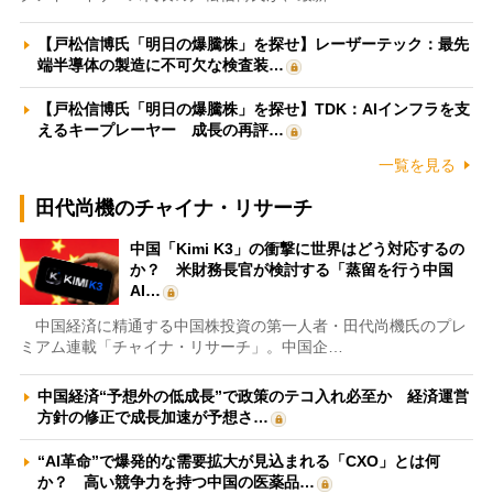
【戸松信博氏「明日の爆騰株」を探せ】レーザーテック：最先
端半導体の製造に不可欠な検査装…
【戸松信博氏「明日の爆騰株」を探せ】TDK：AIインフラを支
えるキープレーヤー 成長の再評…
一覧を見る
田代尚機のチャイナ・リサーチ
中国「Kimi K3」の衝撃に世界はどう対応するの
か？ 米財務長官が検討する「蒸留を行う中国
AI…
中国経済に精通する中国株投資の第一人者・田代尚機氏のプレ
ミアム連載「チャイナ・リサーチ」。中国企…
中国経済“予想外の低成長”で政策のテコ入れ必至か 経済運営
方針の修正で成長加速が予想さ…
“AI革命”で爆発的な需要拡大が見込まれる「CXO」とは何
か？ 高い競争力を持つ中国の医薬品…