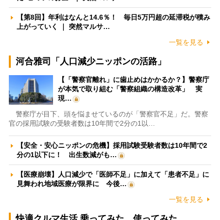
【第8回】年利はなんと14.6％！ 毎日5万円超の延滞税が積み
上がっていく ｜ 突然マルサ…
一覧を見る
河合雅司「人口減少ニッポンの活路」
【「警察官離れ」に歯止めはかかるか？】警察庁
が本気で取り組む「警察組織の構造改革」 実
現…
警察庁が目下、頭を悩ませているのが「警察官不足」だ。警察
官の採用試験の受験者数は10年間で2分の1以…
【安全・安心ニッポンの危機】採用試験受験者数は10年間で2
分の1以下に！ 出生数減がも…
【医療崩壊】人口減少で「医師不足」に加えて「患者不足」に
見舞われ地域医療が限界に 今後…
一覧を見る
快適クルマ生活 乗ってみた、使ってみた