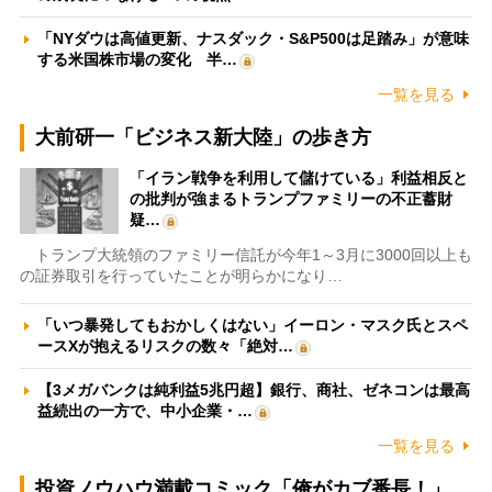
「NYダウは高値更新、ナスダック・S&P500は足踏み」が意味
する米国株市場の変化 半…
一覧を見る
大前研一「ビジネス新大陸」の歩き方
「イラン戦争を利用して儲けている」利益相反と
の批判が強まるトランプファミリーの不正蓄財
疑…
トランプ大統領のファミリー信託が今年1～3月に3000回以上も
の証券取引を行っていたことが明らかになり…
「いつ暴発してもおかしくはない」イーロン・マスク氏とスペ
ースXが抱えるリスクの数々「絶対…
【3メガバンクは純利益5兆円超】銀行、商社、ゼネコンは最高
益続出の一方で、中小企業・…
一覧を見る
投資ノウハウ満載コミック「俺がカブ番長！」