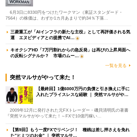
6月3日に8330円をつけたワークマン（東証スタンダード・
7564）の株価は、わずか1カ月あまりで約34％下落…
三菱重工が「AIインフラの新たな主役」として再評価される気
運 エヌビディアとの提携でAI…
キオクシアHD「7万円割れからの急反発」は再びの上昇局面へ
の反転シグナルか？ 市場のムー…
一覧を見る
突然マルサがやって来た！
【最終回】1億6000万円の負債と引き換えに手に
入れたプライスレスな経験 ｜ 突然マルサがや…
2009年12月に発行された元FXトレーダー・磯貝清明氏の著書
『突然マルサがやって来た！～FXで10億円稼い…
【第9回】もう一度FXでリベンジ！ 種銭は差し押さえを免れ
た”ヒミツのお金” ｜ 突然マルサ…