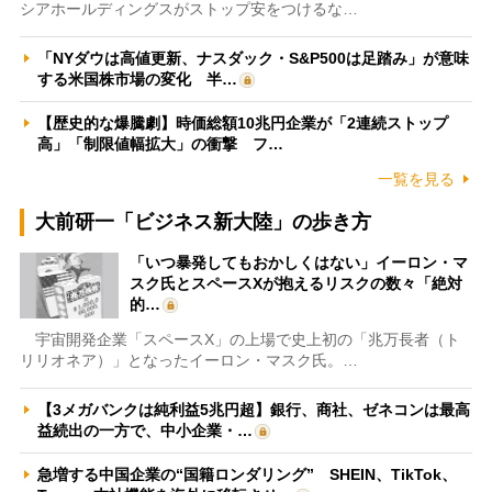
シアホールディングスがストップ安をつけるな…
「NYダウは高値更新、ナスダック・S&P500は足踏み」が意味
する米国株市場の変化 半…
【歴史的な爆騰劇】時価総額10兆円企業が「2連続ストップ
高」「制限値幅拡大」の衝撃 フ…
一覧を見る
大前研一「ビジネス新大陸」の歩き方
「いつ暴発してもおかしくはない」イーロン・マ
スク氏とスペースXが抱えるリスクの数々「絶対
的…
宇宙開発企業「スペースX」の上場で史上初の「兆万長者（ト
リリオネア）」となったイーロン・マスク氏。…
【3メガバンクは純利益5兆円超】銀行、商社、ゼネコンは最高
益続出の一方で、中小企業・…
急増する中国企業の“国籍ロンダリング” SHEIN、TikTok、