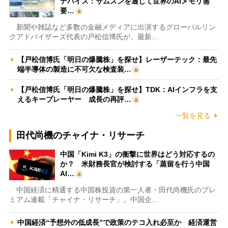
デバイス：サムスンを通じて世界のAIメモリ需
要…
新聞や雑誌など多数の金融メディアに出演するグローバルリン
クアドバイザーズ代表の戸松信博氏が、最新…
【戸松信博氏「明日の爆騰株」を探せ】レーザーテック：最先
端半導体の製造に不可欠な検査装…
【戸松信博氏「明日の爆騰株」を探せ】TDK：AIインフラを支
えるキープレーヤー 成長の再評…
一覧を見る
田代尚機のチャイナ・リサーチ
中国「Kimi K3」の衝撃に世界はどう対応するの
か？ 米財務長官が検討する「蒸留を行う中国
AI…
中国経済に精通する中国株投資の第一人者・田代尚機氏のプレ
ミアム連載「チャイナ・リサーチ」。中国企…
中国経済“予想外の低成長”で政策のテコ入れ必至か 経済運営