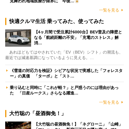
見舞われ地域医療が限界に 今後…
一覧を見る
快適クルマ生活 乗ってみた、使ってみた
【4ヶ月間で受注累計6000台】BEV普及の障壁と
なる「航続距離の不安」「充電のストレス」解
消…
あれほどもてはやされていた「EV（BEV）シフト」の潮流も、
最近では減速基調になっているように見える。…
《雪道の対応力を検証》シビアな状況で実感した「フォレスタ
ー」の真価 「ターボ」と「スト…
乗り込むと同時に「これが軽？」と戸惑うのには理由があっ
た 「日産ルークス」さらなる躍進…
一覧を見る
大竹聡の「昼酒御免！」
【大竹聡の昼酒御免！】「ネグローニ」「山崎」