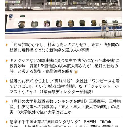
「約5時間かかるし、料金も高いのになぜ？」東京～博多間の
移動に飛行機ではなく新幹線を選ぶ人の事情
キオクシアなどAI関連株に資金集中で“割安になった成長株”に
投資妙味 資産1.5億円超の坂本慎太郎さんが「絶好の仕込み
時」と考える防衛・食品銘柄を紹介
猛暑のお葬式で悩ましい“喪服問題” 女性は「ワンピースを着
ていけばOK」という俗説に潜む誤解、なぜ「ジャケット」が
マストなのか？《1級葬祭ディレクターが解説》
《商社の大学別就職者数ランキングを解剖》三菱商事、三井物
産、住友商事への就職者は「東大・早大・慶大で約6割」の現
実 3大学以外で強い大学はどこか
急増する中国企業の“国籍ロンダリング” SHEIN、TikTok、