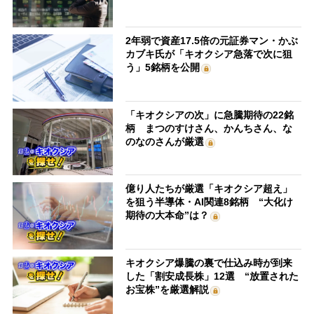
2年弱で資産17.5倍の元証券マン・かぶ
カブキ氏が「キオクシア急落で次に狙
う」5銘柄を公開
「キオクシアの次」に急騰期待の22銘
柄 まつのすけさん、かんちさん、な
のなのさんが厳選
億り人たちが厳選「キオクシア超え」
を狙う半導体・AI関連8銘柄 “大化け
期待の大本命”は？
キオクシア爆騰の裏で仕込み時が到来
した「割安成長株」12選 “放置された
お宝株”を厳選解説