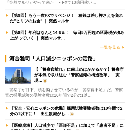
『突然マルサがやって来た！～FXで10億円稼い…
【第9回】もう一度FXでリベンジ！ 種銭は差し押さえを免れ
た”ヒミツのお金” ｜ 突然マルサ…
【第8回】年利はなんと14.6％！ 毎日5万円超の延滞税が積み
上がっていく ｜ 突然マルサ…
一覧を見る
河合雅司「人口減少ニッポンの活路」
【「警察官離れ」に歯止めはかかるか？】警察庁
が本気で取り組む「警察組織の構造改革」 実
現…
警察庁が目下、頭を悩ませているのが「警察官不足」だ。警察
官の採用試験の受験者数は10年間で2分の1以…
【安全・安心ニッポンの危機】採用試験受験者数は10年間で2
分の1以下に！ 出生数減がも…
【医療崩壊】人口減少で「医師不足」に加えて「患者不足」に