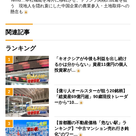
Temu…本社機能を海外に移転させ、トランプ関税の回避を狙
う 現地人を隠れ蓑にした中国企業の農業参入・土地取得への
懸念も
関連記事
ランキング
「キオクシアが今後も利益を出し続け
1
るかは分からない」資産11億円の個人
投資家が…
【億り人オールスターが狙う20銘柄】
2
「総資産69億円超」90歳現役トレーダ
ーから“10…
【首都圏の不動産価格「危ない駅」ラ
3
ンキング】“中古マンション売れ行き鈍
化”のワー…