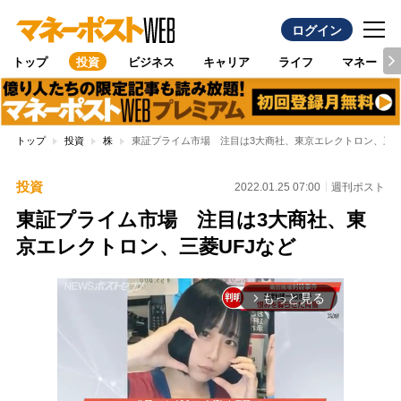
ログイン
トップ
投資
ビジネス
キャリア
ライフ
マネー
トップ
投資
株
東証プライム市場 注目は3大商社、東京エレクトロン、三菱
投資
2022.01.25 07:00
週刊ポスト
東証プライム市場 注目は3大商社、東
京エレクトロン、三菱UFJなど
もっと見る
arrow_forward_ios