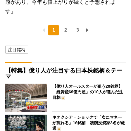
感があり、今年も値上がりが続くと予想されま
す」
1
2
3
注目銘柄
【特集】億り人が注目する日本株銘柄＆テー
マ
【億り人オールスターが狙う20銘柄】
「総資産69億円超」の10人が選んだ注
目株
キオクシア・ショックで「次にマネー
が流れる」16銘柄 凄腕投資家3名が厳
選