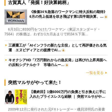
古賀真人「発掘！好決算銘柄」
《株価34％急落のワークマンに特大反転の期待》
6月の売上低迷を吹き飛ばす第1四半期決算、…
6月3日に8330円をつけたワークマン（東証スタンダード・
7564）の株価は、わずか1カ月あまりで約34％下落…
三菱重工が「AIインフラの新たな主役」として再評価される気
運 エヌビディアとの提携でAI…
キオクシアHD「7万円割れからの急反発」は再びの上昇局面へ
の反転シグナルか？ 市場のムー…
一覧を見る
突然マルサがやって来た！
【最終回】1億6000万円の負債と引き換えに手に
入れたプライスレスな経験 ｜ 突然マルサがや…
2009年12月に発行された元FXトレーダー・磯貝清明氏の著書