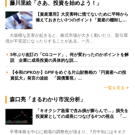
藤川里絵「さあ、投資を始めよう！」
【資産運用】大災害時に慌てないために平時から
備えておきたい3つのポイント「資産の棚卸し…
大規模な災害が起きると、株式市場が大きく動いたり、取引環
境が不安定になったりすることがある。一方…
5年ぶり改訂の「CGコード」、何が変わったのかポイントを解
説 企業に成長投資の具体的な説…
【令和のPKOか】GPIFをめぐる片山財務相の「円資産への投
資拡大」発言の波紋 「国債重視」…
一覧を見る
森口亮「まるわかり市況分析」
「キオクシア急落で含み損が膨らんで…」損失を
投資家としての成長につなげる4つの視点 「…
半導体株を中心に相場の調整色が強まり、7月中旬にはキオク