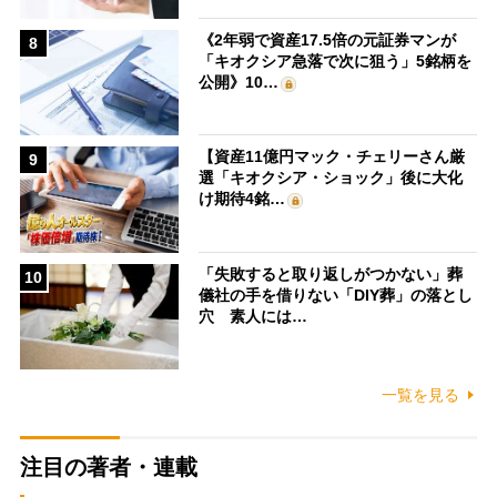
《2年弱で資産17.5倍の元証券マンが
8
「キオクシア急落で次に狙う」5銘柄を
公開》10…
【資産11億円マック・チェリーさん厳
9
選「キオクシア・ショック」後に大化
け期待4銘…
「失敗すると取り返しがつかない」葬
10
儀社の手を借りない「DIY葬」の落とし
穴 素人には…
一覧を見る
注目の著者・連載