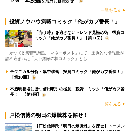
Temu…本社機能を海外に移転させ…
一覧を見る
投資ノウハウ満載コミック「俺がカブ番長！」
「売り時」を逃さないトレンド見極め術 投資コ
ミック「俺がカブ番長！」【第11回】
かつて投資情報雑誌「マネーポスト」にて、圧倒的な情報量が
詰め込まれた「天下無敵の株コミック」とし…
テクニカル分析・集中講義 投資コミック「俺がカブ番長！」
【第10回】
不透明相場に勝つ信用取引の極意 投資コミック「俺がカブ番
長！」【第9回】
一覧を見る
戸松信博の明日の爆騰株を探せ！
【戸松信博氏「明日の爆騰株」を探せ】トーメン