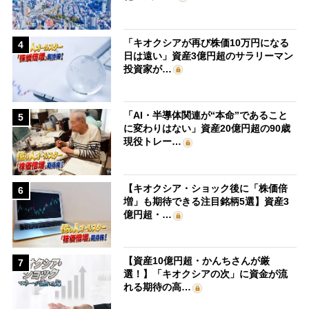
「キオクシアが再び株価10万円になる
4
日は遠い」資産3億円超のサラリーマン
投資家が…
「AI・半導体関連が“本命”であること
5
に変わりはない」資産20億円超の90歳
現役トレー…
【キオクシア・ショック後に「株価倍
6
増」も期待できる注目銘柄5選】資産3
億円超・…
【資産10億円超・かんちさんが厳
7
選！】「キオクシアの次」に資金が流
れる期待の高…