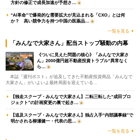
方針の修正で成長加速が予想さ…
“AI革命”で爆発的な需要拡大が見込まれる「CXO」とは何
か？ 高い競争力を持つ中国の医薬品…
一覧を見る
「みんなで大家さん」配当ストップ騒動の内幕
《ついに見えた問題の核心》「みんなで大家さ
ん」2000億円超不動産投資トラブル“異常なく
ら…
本誌『週刊ポスト』が追及してきた不動産投資商品「みんなで
大家さん」がいよいよ最終局面を迎えている…
【独走スクープ・みんなで大家さん】二転三転した“成田プロ
ジェクト”の計画変更の裏で起き…
【追及スクープ・みんなで大家さん】独占入手“内部議事録”で
明かされる柳瀬健一・代表の思…
一覧を見る