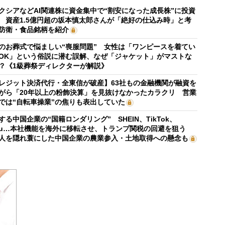
クシアなどAI関連株に資金集中で“割安になった成長株”に投資
 資産1.5億円超の坂本慎太郎さんが「絶好の仕込み時」と考
防衛・食品銘柄を紹介
のお葬式で悩ましい“喪服問題” 女性は「ワンピースを着てい
OK」という俗説に潜む誤解、なぜ「ジャケット」がマストな
？《1級葬祭ディレクターが解説》
レジット決済代行・全東信が破産】63社もの金融機関が融資を
がら「20年以上の粉飾決算」を見抜けなかったカラクリ 営業
では“自転車操業”の焦りも表出していた
する中国企業の“国籍ロンダリング” SHEIN、TikTok、
mu…本社機能を海外に移転させ、トランプ関税の回避を狙う
人を隠れ蓑にした中国企業の農業参入・土地取得への懸念も