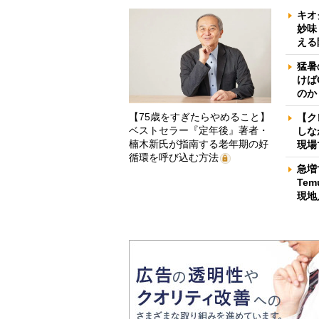
キオ
妙味
える
猛暑
けば
のか
【75歳をすぎたらやめること】
【ク
ベストセラー『定年後』著者・
しな
楠木新氏が指南する老年期の好
現場
循環を呼び込む方法
急増
Te
現地