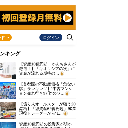
ンド
ログイン
ンキング
【資産10億円超・かんちさんが
厳選！】「キオクシアの次」に
資金が流れる期待の…
【首都圏の不動産価格「危ない
駅」ランキング】“中古マンシ
ョン売れ行き鈍化”のワ…
【億り人オールスターが狙う20
銘柄】「総資産69億円超」90歳
現役トレーダーから“1…
資産10億円超の投資家が明か