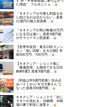
す“AI・半導体相場に乗らなかっ
た理由” フルポジショ…
「キオクシアが今後も利益を出
し続けるかは分からない」資産
11億円の個人投資家…
「キオクシアが再び株価10万円
になる日は遠い」資産3億円超
のサラリーマン投資家…
【世帯年収別・東京23区マンシ
ョン「狙い目駅」を大公開】年
収500万円、700万円…
【キオクシア・ショック後に
「株価倍増」も期待できる注目
銘柄5選】資産3億円超…
《利益は年5億円前後》住み込
みバイトから“ギガ大家さん”と
なった資産200億円税…
キオクシア・ショックで「次に
マネーが流れる」16銘柄 AI相
場の裏で割安に放置さ…