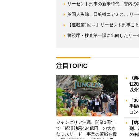
リーゼント刑事の新米時代「管内の
英国人失踪、日航機ニアミス… リ
【連載第1回～】リーゼント刑事こ
警視庁・捜査第一課に出向したリー
注目TOPIC
《商
住友
以外
「3
手掛
コン
ジャングリア沖縄、開業1周年
【納
で「経済効果494億円」の大き
到、
なミスリード 事業の苦戦を覆
の右