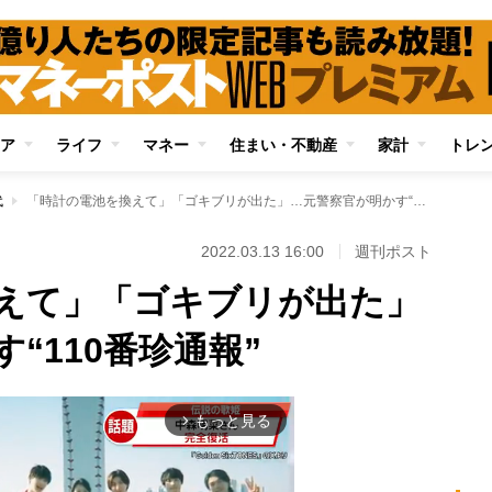
ア
ライフ
マネー
住まい・不動産
家計
トレ
代
「時計の電池を換えて」「ゴキブリが出た」…元警察官が明かす“110番珍通報”
2022.03.13 16:00
週刊ポスト
えて」「ゴキブリが出た」
“110番珍通報”
もっと見る
arrow_forward_ios