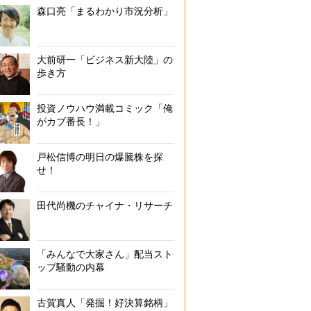
森口亮「まるわかり市況分析」
大前研一「ビジネス新大陸」の
歩き方
投資ノウハウ満載コミック「俺
がカブ番長！」
戸松信博の明日の爆騰株を探
せ！
田代尚機のチャイナ・リサーチ
「みんなで大家さん」配当スト
ップ騒動の内幕
古賀真人「発掘！好決算銘柄」