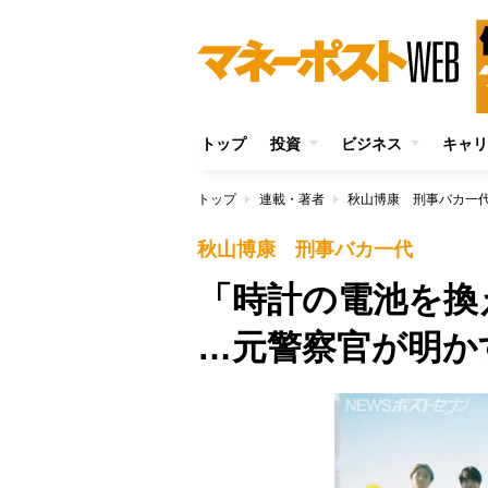
トップ
投資
ビジネス
キャリ
トップ
連載・著者
秋山博康 刑事バカ一
秋山博康 刑事バカ一代
「時計の電池を換
…元警察官が明かす