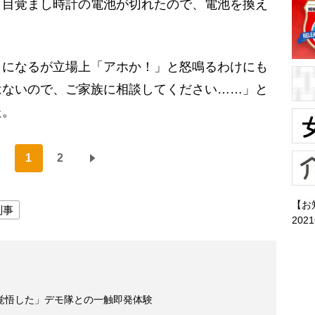
、目覚まし時計の電池が切れたので、電池を換え
になるが立場上「アホか！」と怒鳴るわけにも
はないので、ご家族に相談してください……」と
た。
1
2
【お
刑事
202
覚悟した」デモ隊との一触即発体験