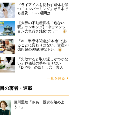
ドライアイスを使わず遺体を保
つ「エンバーミング」が日本で
も普及 1～2週間は…
【大阪の不動産価格「危ない
駅」ランキング】“中古マンシ
ョン売れ行き鈍化”のワー…
「AI・半導体関連が“本命”であ
ることに変わりはない」資産20
億円超の90歳現役トレ…
「失敗すると取り返しがつかな
い」葬儀社の手を借りない
「DIY葬」の落とし穴 素人
に…
一覧を見る
目の著者・連載
藤川里絵「さあ、投資を始めよ
う！」