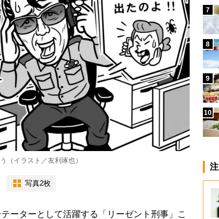
7
8
9
10
いう（イラスト／友利琢也）
注
写真2枚
テーターとして活躍する「リーゼント刑事」こ