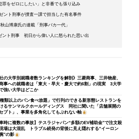
犯罪をゼロにしたい」と非番でも張り込み
ーゼント刑事が捜査一課で担当した有名事件
と秋山博康氏の連載「刑事バカ一代」
ゼント刑事 初日から偉い人に怒られた思い出
社の大学別就職者数ランキングを解剖》三菱商事、三井物産、
商事への就職者は「東大・早大・慶大で約6割」の現実 3大学
で強い大学はどこか
0種類以上のパン食べ放題」で行列のできる新形態レストランを
けるサンマルクホールディングス 同社に聞いた「店舗展開の
セプト」、事業を多角化してもぶれない軸
車時に複数の事故】テスラジャパン“多額のEV補助金”で注文殺
現場は大混乱 トラブル続発の背後に見え隠れする“イーロン
腕”の影