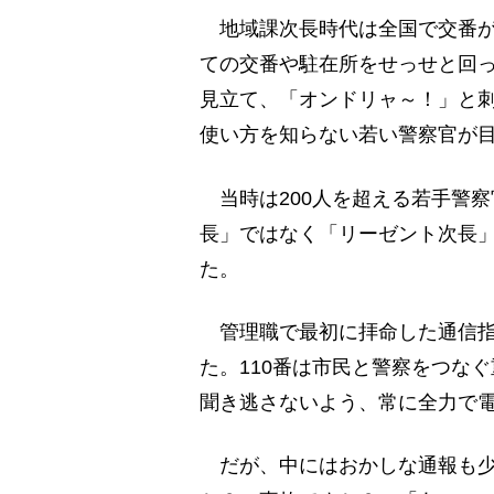
地域課次長時代は全国で交番が
ての交番や駐在所をせっせと回
見立て、「オンドリャ～！」と
使い方を知らない若い警察官が
当時は200人を超える若手警
長」ではなく「リーゼント次長
た。
管理職で最初に拝命した通信指
た。110番は市民と警察をつな
聞き逃さないよう、常に全力で
だが、中にはおかしな通報も少