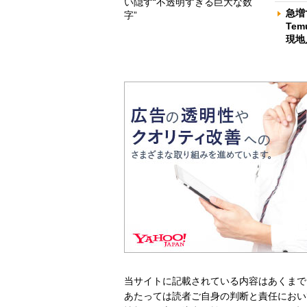
い隠す“不透明すぎる巨大な数
急増
字”
Te
現地
当サイトに記載されている内容はあくまで
あたっては読者ご自身の判断と責任におい