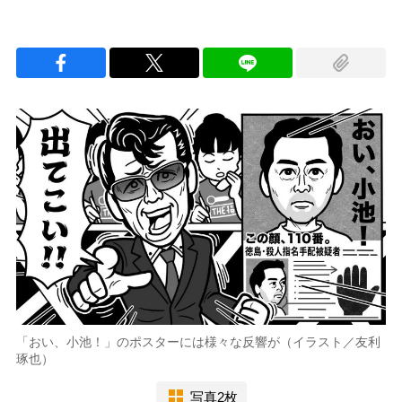
「おい、小池！」のポスターには様々な反響が（イラスト／友利
琢也）
写真2枚