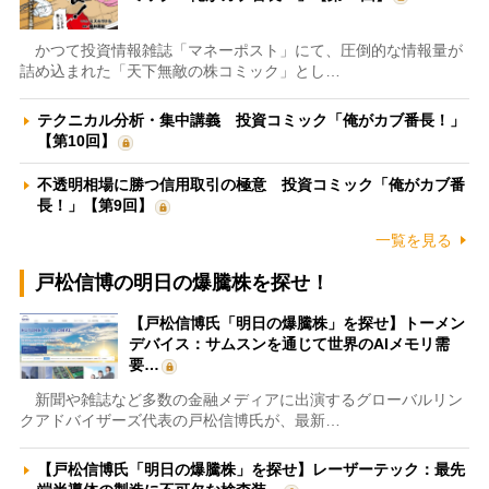
かつて投資情報雑誌「マネーポスト」にて、圧倒的な情報量が
詰め込まれた「天下無敵の株コミック」とし…
テクニカル分析・集中講義 投資コミック「俺がカブ番長！」
【第10回】
不透明相場に勝つ信用取引の極意 投資コミック「俺がカブ番
長！」【第9回】
一覧を見る
戸松信博の明日の爆騰株を探せ！
【戸松信博氏「明日の爆騰株」を探せ】トーメン
デバイス：サムスンを通じて世界のAIメモリ需
要…
新聞や雑誌など多数の金融メディアに出演するグローバルリン
クアドバイザーズ代表の戸松信博氏が、最新…
【戸松信博氏「明日の爆騰株」を探せ】レーザーテック：最先