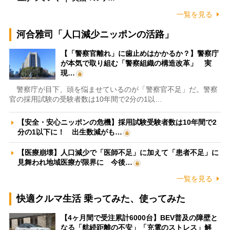
一覧を見る
河合雅司「人口減少ニッポンの活路」
【「警察官離れ」に歯止めはかかるか？】警察庁
が本気で取り組む「警察組織の構造改革」 実
現…
警察庁が目下、頭を悩ませているのが「警察官不足」だ。警察
官の採用試験の受験者数は10年間で2分の1以…
【安全・安心ニッポンの危機】採用試験受験者数は10年間で2
分の1以下に！ 出生数減がも…
【医療崩壊】人口減少で「医師不足」に加えて「患者不足」に
見舞われ地域医療が限界に 今後…
一覧を見る
快適クルマ生活 乗ってみた、使ってみた
【4ヶ月間で受注累計6000台】BEV普及の障壁と
なる「航続距離の不安」「充電のストレス」解