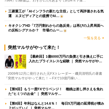
7564）の株価は、わずか1カ月あまりで約34％下落…
三菱重工が「AIインフラの新たな主役」として再評価される気
運 エヌビディアとの提携でAI…
キオクシアHD「7万円割れからの急反発」は再びの上昇局面へ
の反転シグナルか？ 市場のムー…
一覧を見る
突然マルサがやって来た！
【最終回】1億6000万円の負債と引き換えに手に
入れたプライスレスな経験 ｜ 突然マルサがや…
2009年12月に発行された元FXトレーダー・磯貝清明氏の著書
『突然マルサがやって来た！～FXで10億円稼い…
【第9回】もう一度FXでリベンジ！ 種銭は差し押さえを免れ
た”ヒミツのお金” ｜ 突然マルサ…
【第8回】年利はなんと14.6％！ 毎日5万円超の延滞税が積み
上がっていく ｜ 突然マルサ…