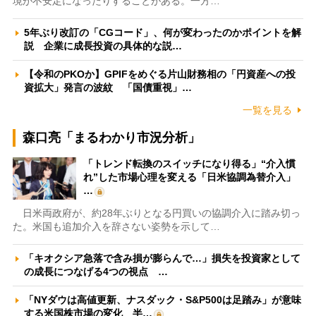
境が不安定になったりすることがある。一方…
5年ぶり改訂の「CGコード」、何が変わったのかポイントを解
説 企業に成長投資の具体的な説…
【令和のPKOか】GPIFをめぐる片山財務相の「円資産への投
資拡大」発言の波紋 「国債重視」…
一覧を見る
森口亮「まるわかり市況分析」
「トレンド転換のスイッチになり得る」“介入慣
れ”した市場心理を変える「日米協調為替介入」
…
日米両政府が、約28年ぶりとなる円買いの協調介入に踏み切っ
た。米国も追加介入を辞さない姿勢を示して…
「キオクシア急落で含み損が膨らんで…」損失を投資家として
の成長につなげる4つの視点 …
「NYダウは高値更新、ナスダック・S&P500は足踏み」が意味
する米国株市場の変化 半…