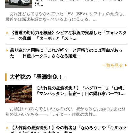
消…
あれほどもてはやされていた「EV（BEV）シフト」の潮流も、
最近では減速基調になっているように見える。…
《雪道の対応力を検証》シビアな状況で実感した「フォレスタ
ー」の真価 「ターボ」と「スト…
乗り込むと同時に「これが軽？」と戸惑うのには理由があっ
た 「日産ルークス」さらなる躍進…
一覧を見る
大竹聡の「昼酒御免！」
【大竹聡の昼酒御免！】「ネグローニ」「山崎」
「マンハッタン」新宿三丁目の隠れ家バーで1…
お酒はいつ飲んでもいいものだが、昼から飲むお酒にはまた格
別の味わいがある――。ライター・作家の大竹…
【大竹聡の昼酒御免！】今の若者は「なめろう」や「キヌカツ