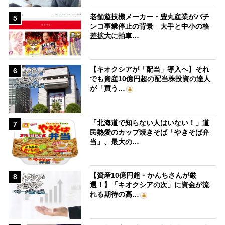
老舗遊技機メーカー・豊丸産業がパチ
5
ンコ事業停止の背景 大手と中小の格
差拡大に拍車…
【キオクシアが「配当」導入へ】それ
6
でも資産10億円超の配当株投資の達人
が「買う…
「北海道で知らない人はいない！」道
7
民熱愛のカップ焼きそば「やきそば弁
当」、最大の…
【資産10億円超・かんちさんが厳
8
選！】「キオクシアの次」に資金が流
れる期待の高…