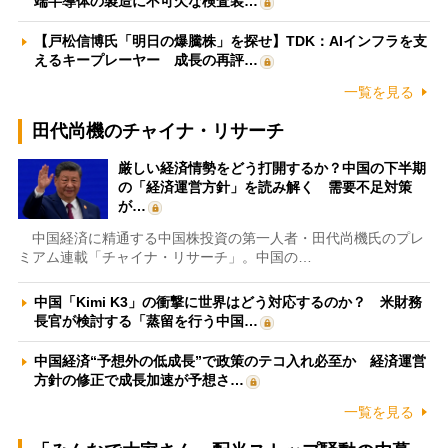
端半導体の製造に不可欠な検査装…
【戸松信博氏「明日の爆騰株」を探せ】TDK：AIインフラを支
えるキープレーヤー 成長の再評…
一覧を見る
田代尚機のチャイナ・リサーチ
厳しい経済情勢をどう打開するか？中国の下半期
の「経済運営方針」を読み解く 需要不足対策
が…
中国経済に精通する中国株投資の第一人者・田代尚機氏のプレ
ミアム連載「チャイナ・リサーチ」。中国の…
中国「Kimi K3」の衝撃に世界はどう対応するのか？ 米財務
長官が検討する「蒸留を行う中国…
中国経済“予想外の低成長”で政策のテコ入れ必至か 経済運営
方針の修正で成長加速が予想さ…
一覧を見る