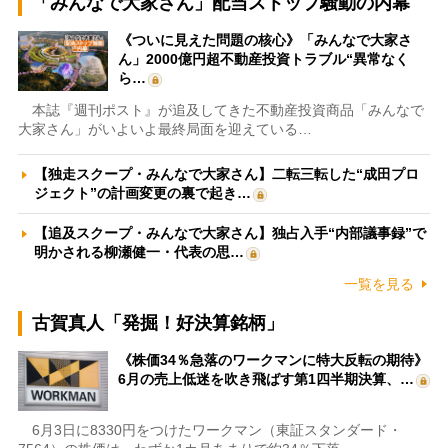
「みんなで大家さん」配当ストップ騒動の内幕
《ついに見えた問題の核心》「みんなで大家さ
ん」2000億円超不動産投資トラブル“異常なく
ら…
本誌『週刊ポスト』が追及してきた不動産投資商品「みんなで
大家さん」がいよいよ最終局面を迎えている…
【独走スクープ・みんなで大家さん】二転三転した“成田プロ
ジェクト”の計画変更の裏で起き…
【追及スクープ・みんなで大家さん】独占入手“内部議事録”で
明かされる柳瀬健一・代表の思…
一覧を見る
古賀真人「発掘！好決算銘柄」
《株価34％急落のワークマンに特大反転の期待》
6月の売上低迷を吹き飛ばす第1四半期決算、…
6月3日に8330円をつけたワークマン（東証スタンダード・