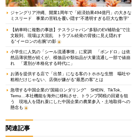
ジャングリア沖縄、開業1周年で「経済効果494億円」の大きな
ミスリード 事業の苦戦を覆い隠す“不透明すぎる巨大な数字”
【納車時に複数の事故】テスラジャパン“多額のEV補助金”で注
文殺到、現場は大混乱 トラブル続発の背後に見え隠れす
る“イーロンの右腕”の影
小学生に人気の「シール流通事情」に変調 「ボンドロ」は依
然品薄状態が続くが、模倣品や類似品が大量流通し一部で値崩
れ 「選別が本格化する時代に」
お酒を提供する店で「出禁」になる客のトホホな生態 嘔吐や
粗相だけじゃない、店側が嫌がる“最悪の客”とは
急増する中国企業の“国籍ロンダリング” SHEIN、TikTok、
Temu…本社機能を海外に移転させ、トランプ関税の回避を狙
う 現地人を隠れ蓑にした中国企業の農業参入・土地取得への
懸念も
関連記事