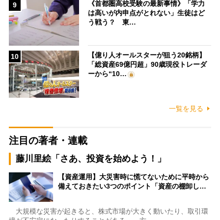
《首都圏高校受験の最新事情》「学力
9
は高いが内申点がとれない」生徒はど
う戦う？ 東…
【億り人オールスターが狙う20銘柄】
10
「総資産69億円超」90歳現役トレーダ
ーから“10…
一覧を見る
注目の著者・連載
藤川里絵「さあ、投資を始めよう！」
【資産運用】大災害時に慌てないために平時から
備えておきたい3つのポイント「資産の棚卸し…
大規模な災害が起きると、株式市場が大きく動いたり、取引環