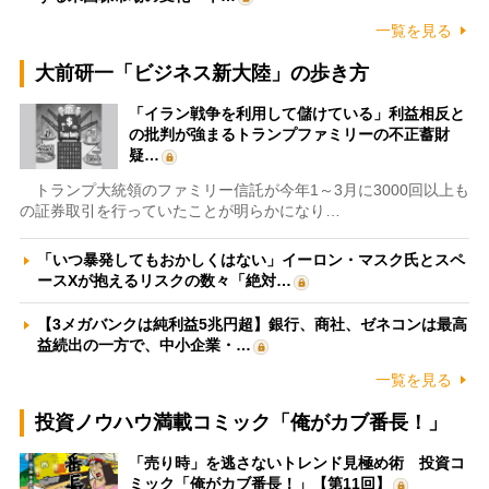
一覧を見る
大前研一「ビジネス新大陸」の歩き方
「イラン戦争を利用して儲けている」利益相反と
の批判が強まるトランプファミリーの不正蓄財
疑…
トランプ大統領のファミリー信託が今年1～3月に3000回以上も
の証券取引を行っていたことが明らかになり…
「いつ暴発してもおかしくはない」イーロン・マスク氏とスペ
ースXが抱えるリスクの数々「絶対…
【3メガバンクは純利益5兆円超】銀行、商社、ゼネコンは最高
益続出の一方で、中小企業・…
一覧を見る
投資ノウハウ満載コミック「俺がカブ番長！」
「売り時」を逃さないトレンド見極め術 投資コ
ミック「俺がカブ番長！」【第11回】