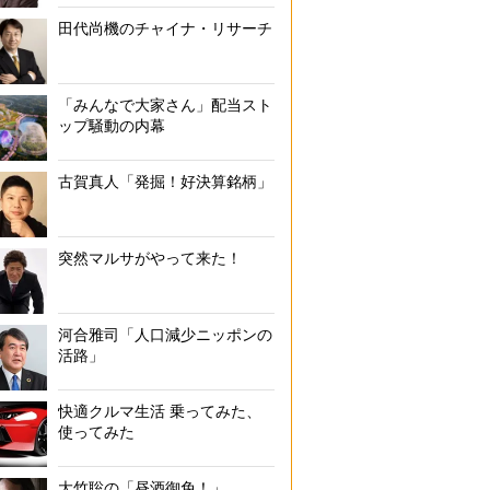
田代尚機のチャイナ・リサーチ
「みんなで大家さん」配当スト
ップ騒動の内幕
古賀真人「発掘！好決算銘柄」
突然マルサがやって来た！
河合雅司「人口減少ニッポンの
活路」
快適クルマ生活 乗ってみた、
使ってみた
大竹聡の「昼酒御免！」