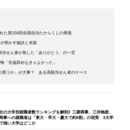
された第156回全国自治たからくじの券面
」が明かす秘訣と末路
額当せん者が発した「ありがとう」の一言
の後悔「生協辞めなきゃよかった」
つ買うか」が大事？ ある高額当せん者のケース
社の大学別就職者数ランキングを解剖》三菱商事、三井物産、
商事への就職者は「東大・早大・慶大で約6割」の現実 3大学
で強い大学はどこか