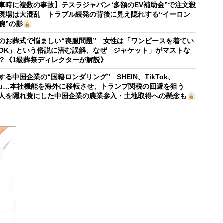
車時に複数の事故】テスラジャパン“多額のEV補助金”で注文殺
現場は大混乱 トラブル続発の背後に見え隠れする“イーロン
腕”の影
のお葬式で悩ましい“喪服問題” 女性は「ワンピースを着てい
OK」という俗説に潜む誤解、なぜ「ジャケット」がマストな
？《1級葬祭ディレクターが解説》
する中国企業の“国籍ロンダリング” SHEIN、TikTok、
mu…本社機能を海外に移転させ、トランプ関税の回避を狙う
人を隠れ蓑にした中国企業の農業参入・土地取得への懸念も