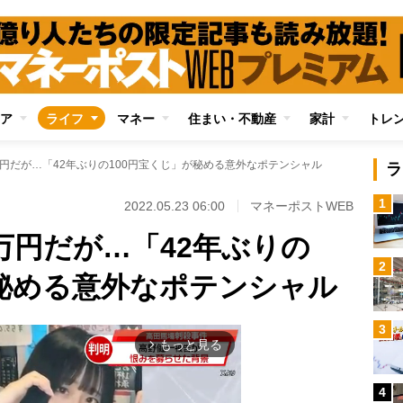
ア
ライフ
マネー
住まい・不動産
家計
トレ
0万円だが…「42年ぶりの100円宝くじ」が秘める意外なポテンシャル
ラ
1
2022.05.23 06:00
マネーポストWEB
0万円だが…「42年ぶりの
2
が秘める意外なポテンシャル
3
もっと見る
arrow_forward_ios
4