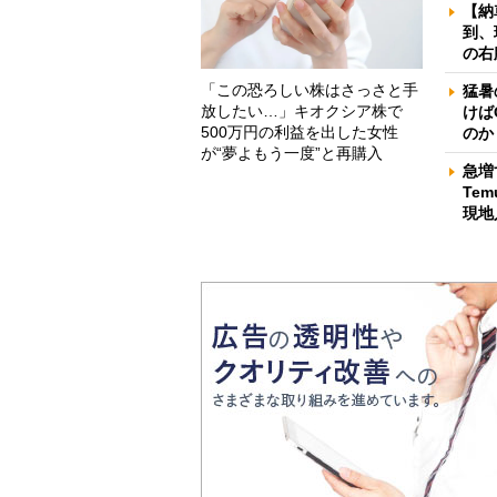
【納
到、
の右
「この恐ろしい株はさっさと手
猛暑
放したい…」キオクシア株で
けば
500万円の利益を出した女性
のか
が“夢よもう一度”と再購入
急増
Te
現地