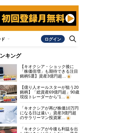
ンド
ログイン
ンキング
【キオクシア・ショック後に
「株価倍増」も期待できる注目
銘柄5選】資産3億円超…
【億り人オールスターが狙う20
銘柄】「総資産69億円超」90歳
現役トレーダーから“1…
「キオクシアが再び株価10万円
になる日は遠い」資産3億円超
のサラリーマン投資家…
「キオクシアが今後も利益を出