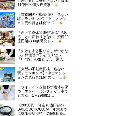
し続けるかは分からない」資産
11億円の個人投資家…
【首都圏の不動産価格「危ない
駅」ランキング】“中古マンシ
ョン売れ行き鈍化”のワ…
「AI・半導体関連が“本命”であ
ることに変わりはない」資産20
億円超の90歳現役トレ…
「失敗すると取り返しがつかな
い」葬儀社の手を借りない
「DIY葬」の落とし穴 素人
に…
【大阪の不動産価格「危ない
駅」ランキング】“中古マンシ
ョン売れ行き鈍化”のワー…
ドライアイスを使わず遺体を保
つ「エンバーミング」が日本で
も普及 1～2週間は…
《200万円→資産10億円超の
DAIBOUCHOU氏が「年末まで
に株価倍増期待」の5銘柄を…