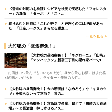
《雪道の対応力を検証》シビアな状況で実感した「フォレスタ
ー」の真価 「ターボ」と「スト…
乗り込むと同時に「これが軽？」と戸惑うのには理由があっ
た 「日産ルークス」さらなる躍進…
一覧を見る
大竹聡の「昼酒御免！」
【大竹聡の昼酒御免！】「ネグローニ」「山崎」
「マンハッタン」新宿三丁目の隠れ家バーで1…
お酒はいつ飲んでもいいものだが、昼から飲むお酒にはまた格
別の味わいがある――。ライター・作家の大竹…
【大竹聡の昼酒御免！】今の若者は「なめろう」や「キヌカツ
ギ」を知らないって本当？ 昔の…
【大竹聡の昼酒御免！】京急線で多摩川越えて「川崎の大衆酒
場」へと昼酒旅 押し寄せるノス…