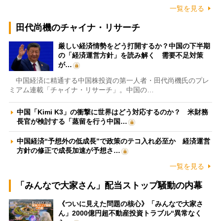
一覧を見る
田代尚機のチャイナ・リサーチ
厳しい経済情勢をどう打開するか？中国の下半期
の「経済運営方針」を読み解く 需要不足対策
が…
中国経済に精通する中国株投資の第一人者・田代尚機氏のプレ
ミアム連載「チャイナ・リサーチ」。中国の…
中国「Kimi K3」の衝撃に世界はどう対応するのか？ 米財務
長官が検討する「蒸留を行う中国…
中国経済“予想外の低成長”で政策のテコ入れ必至か 経済運営
方針の修正で成長加速が予想さ…
一覧を見る
「みんなで大家さん」配当ストップ騒動の内幕
《ついに見えた問題の核心》「みんなで大家さ
ん」2000億円超不動産投資トラブル“異常なく