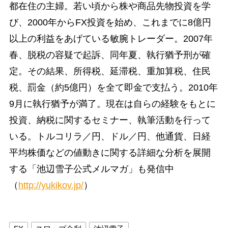
都在住の主婦。若い頃から株や商品先物投資を学
び、2000年からFX投資を始め、これまでに8億円
以上の利益をあげている敏腕トレーダー。2007年
春、脱税の容疑で起訴、同年夏、執行猶予刑が確
定。その結果、所得税、延滞税、重加算税、住民
税、罰金（約5億円）を全て即金で支払う。2010年
9月に執行猶予が満了。現在は自らの経験をもとに
投資、納税に関するセミナー、執筆活動を行って
いる。トルコリラ／円、ドル／円、他通貨、日経
平均株価などの値動きに関する詳細な分析を展開
する「池辺雪子公式メルマガ」も発信中
（
http://yukikov.jp/
）