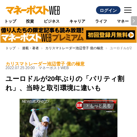
ログイン
トップ
投資
ビジネス
キャリア
ライフ
マネー
トップ
連載・著者
カリスマトレーダー池辺雪子 億の極意
ユーロドルが20
カリスマトレーダー池辺雪子 億の極意
2022.07.25 20:00
マネーポストWEB
ユーロドルが20年ぶりの「パリティ割
れ」、当時と取引環境に違いも
もっと見る
arrow_forward_ios