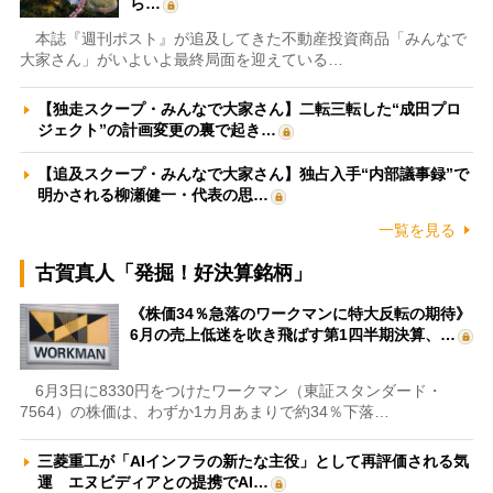
ら…
本誌『週刊ポスト』が追及してきた不動産投資商品「みんなで
大家さん」がいよいよ最終局面を迎えている…
【独走スクープ・みんなで大家さん】二転三転した“成田プロ
ジェクト”の計画変更の裏で起き…
【追及スクープ・みんなで大家さん】独占入手“内部議事録”で
明かされる柳瀬健一・代表の思…
一覧を見る
古賀真人「発掘！好決算銘柄」
《株価34％急落のワークマンに特大反転の期待》
6月の売上低迷を吹き飛ばす第1四半期決算、…
6月3日に8330円をつけたワークマン（東証スタンダード・
7564）の株価は、わずか1カ月あまりで約34％下落…
三菱重工が「AIインフラの新たな主役」として再評価される気
運 エヌビディアとの提携でAI…