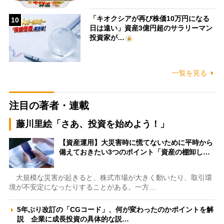
「キオクシアが再び株価10万円になる
10
日は遠い」資産3億円超のサラリーマン
投資家が…
一覧を見る
注目の著者・連載
藤川里絵「さあ、投資を始めよう！」
【資産運用】大災害時に慌てないために平時から
備えておきたい3つのポイント「資産の棚卸し…
大規模な災害が起きると、株式市場が大きく動いたり、取引環
境が不安定になったりすることがある。一方…
5年ぶり改訂の「CGコード」、何が変わったのかポイントを解
説 企業に成長投資の具体的な説…