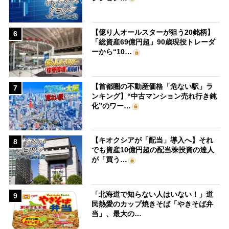
【億り人オールスターが狙う20銘柄】
6
「総資産69億円超」90歳現役トレーダ
ーから“10…
【首都圏の不動産価格「危ない駅」ラ
7
ンキング】“中古マンション売れ行き鈍
化”のワー…
【キオクシアが「配当」導入へ】それ
8
でも資産10億円超の配当株投資の達人
が「買う…
「北海道で知らない人はいない！」道
9
民熱愛のカップ焼きそば「やきそば弁
当」、最大の…