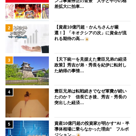
ンコ事業停止の背景 大手と中小の格
差拡大に拍車…
【資産10億円超・かんちさんが厳
2
選！】「キオクシアの次」に資金が流
れる期待の高…
【天下統一を見据えた豊臣兄弟の経済
3
政策】秀吉が弟・秀長を紀伊に転封し
た納得の事情…
豊臣兄弟は転戦続きでなぜ軍費が続い
4
たのか？ 信長亡き後、秀吉・秀長の
突出した経済…
資産10億円超の投資家が明かす“AI・半
5
導体相場に乗らなかった理由” フルポ
ジション…