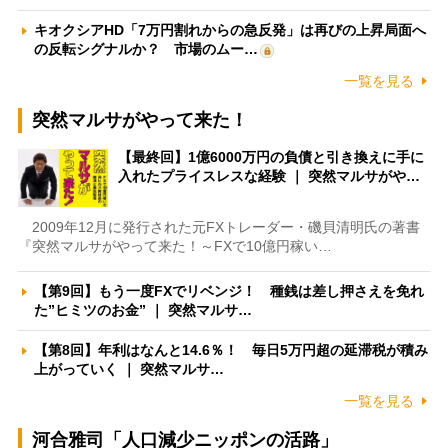
キオクシアHD「7万円割れからの急反発」は再びの上昇局面へ
の反転シグナルか？ 市場のムー…
一覧を見る
突然マルサがやって来た！
【最終回】1億6000万円の負債と引き換えに手に
入れたプライスレスな経験 ｜ 突然マルサがや…
2009年12月に発行された元FXトレーダー・磯貝清明氏の著書
『突然マルサがやって来た！～FXで10億円稼い…
【第9回】もう一度FXでリベンジ！ 種銭は差し押さえを免れ
た”ヒミツのお金” ｜ 突然マルサ…
【第8回】年利はなんと14.6％！ 毎日5万円超の延滞税が積み
上がっていく ｜ 突然マルサ…
一覧を見る
河合雅司「人口減少ニッポンの活路」