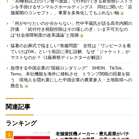
「30種類以上のパン食べ放題」で行列のできる新形態レストラ
ンを手掛けるサンマルクホールディングス 同社に聞いた「店
舗展開のコンセプト」、事業を多角化してもぶれない軸
「何がやりたいのか分からない」竹中平蔵氏が語る高市内閣の
評価 「給付付き税額控除はその場しのぎ」いま不可欠なの
は“社会保障制度の改革議論”と指摘
猛暑のお葬式で悩ましい“喪服問題” 女性は「ワンピースを着
ていけばOK」という俗説に潜む誤解、なぜ「ジャケット」が
マストなのか？《1級葬祭ディレクターが解説》
急増する中国企業の“国籍ロンダリング” SHEIN、TikTok、
Temu…本社機能を海外に移転させ、トランプ関税の回避を狙
う 現地人を隠れ蓑にした中国企業の農業参入・土地取得への
懸念も
関連記事
ランキング
老舗遊技機メーカー・豊丸産業がパチ
1