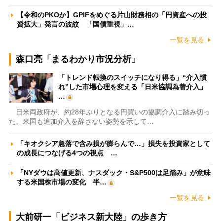
【令和のPKOか】GPIFをめぐる片山財務相の「円資産への投
資拡大」発言の波紋 「国債重視」…
一覧を見る
森口亮「まるわかり市況分析」
「トレンド転換のスイッチになり得る」“介入慣
れ”した市場心理を変える「日米協調為替介入」
…
日米両政府が、約28年ぶりとなる円買いの協調介入に踏み切っ
た。米国も追加介入を辞さない姿勢を示して…
「キオクシア急落で含み損が膨らんで…」損失を投資家として
の成長につなげる4つの視点 …
「NYダウは高値更新、ナスダック・S&P500は足踏み」が意味
する米国株市場の変化 半…
一覧を見る
大前研一「ビジネス新大陸」の歩き方