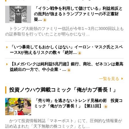
「イラン戦争を利用して儲けている」利益相反と
の批判が強まるトランプファミリーの不正蓄財
疑…
トランプ大統領のファミリー信託が今年1～3月に3000回以上も
の証券取引を行っていたことが明らかになり…
「いつ暴発してもおかしくはない」イーロン・マスク氏とスペ
ースXが抱えるリスクの数々「絶対…
【3メガバンクは純利益5兆円超】銀行、商社、ゼネコンは最高
益続出の一方で、中小企業・…
一覧を見る
投資ノウハウ満載コミック「俺がカブ番長！」
「売り時」を逃さないトレンド見極め術 投資コ
ミック「俺がカブ番長！」【第11回】
かつて投資情報雑誌「マネーポスト」にて、圧倒的な情報量が
詰め込まれた「天下無敵の株コミック」とし…