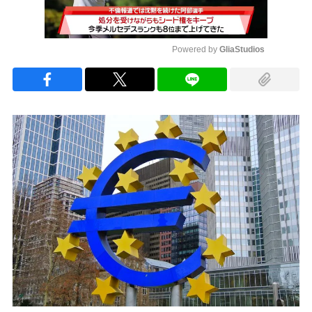
Powered by 
GliaStudios
Mute