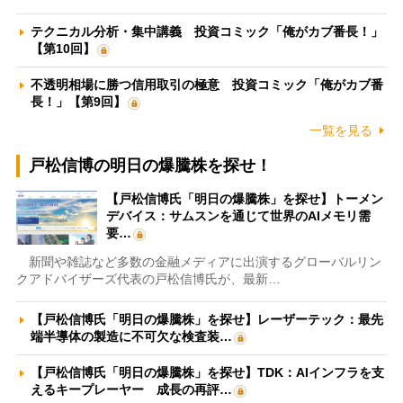
テクニカル分析・集中講義 投資コミック「俺がカブ番長！」
【第10回】
不透明相場に勝つ信用取引の極意 投資コミック「俺がカブ番
長！」【第9回】
一覧を見る
戸松信博の明日の爆騰株を探せ！
【戸松信博氏「明日の爆騰株」を探せ】トーメン
デバイス：サムスンを通じて世界のAIメモリ需
要…
新聞や雑誌など多数の金融メディアに出演するグローバルリン
クアドバイザーズ代表の戸松信博氏が、最新…
【戸松信博氏「明日の爆騰株」を探せ】レーザーテック：最先
端半導体の製造に不可欠な検査装…
【戸松信博氏「明日の爆騰株」を探せ】TDK：AIインフラを支
えるキープレーヤー 成長の再評…