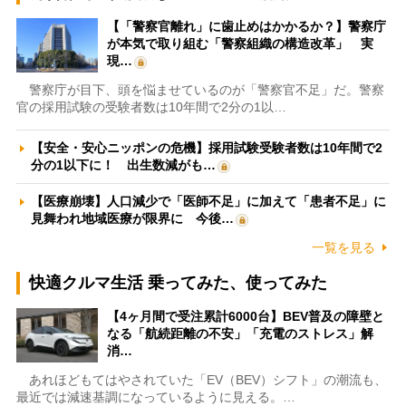
【「警察官離れ」に歯止めはかかるか？】警察庁
が本気で取り組む「警察組織の構造改革」 実
現…
警察庁が目下、頭を悩ませているのが「警察官不足」だ。警察
官の採用試験の受験者数は10年間で2分の1以…
【安全・安心ニッポンの危機】採用試験受験者数は10年間で2
分の1以下に！ 出生数減がも…
【医療崩壊】人口減少で「医師不足」に加えて「患者不足」に
見舞われ地域医療が限界に 今後…
一覧を見る
快適クルマ生活 乗ってみた、使ってみた
【4ヶ月間で受注累計6000台】BEV普及の障壁と
なる「航続距離の不安」「充電のストレス」解
消…
あれほどもてはやされていた「EV（BEV）シフト」の潮流も、
最近では減速基調になっているように見える。…