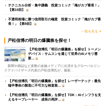
テクニカル分析・集中講義 投資コミック「俺がカブ番長！」
【第10回】
不透明相場に勝つ信用取引の極意 投資コミック「俺がカブ番
長！」【第9回】
一覧を見る
戸松信博の明日の爆騰株を探せ！
【戸松信博氏「明日の爆騰株」を探せ】トーメン
デバイス：サムスンを通じて世界のAIメモリ需
要…
新聞や雑誌など多数の金融メディアに出演するグローバルリン
クアドバイザーズ代表の戸松信博氏が、最新…
【戸松信博氏「明日の爆騰株」を探せ】レーザーテック：最先
端半導体の製造に不可欠な検査装…
【戸松信博氏「明日の爆騰株」を探せ】TDK：AIインフラを支
えるキープレーヤー 成長の再評…