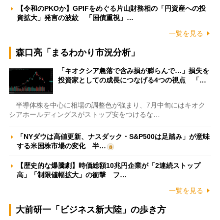
【令和のPKOか】GPIFをめぐる片山財務相の「円資産への投
資拡大」発言の波紋 「国債重視」…
一覧を見る
森口亮「まるわかり市況分析」
「キオクシア急落で含み損が膨らんで…」損失を
投資家としての成長につなげる4つの視点 「…
半導体株を中心に相場の調整色が強まり、7月中旬にはキオク
シアホールディングスがストップ安をつけるな…
「NYダウは高値更新、ナスダック・S&P500は足踏み」が意味
する米国株市場の変化 半…
【歴史的な爆騰劇】時価総額10兆円企業が「2連続ストップ
高」「制限値幅拡大」の衝撃 フ…
一覧を見る
大前研一「ビジネス新大陸」の歩き方