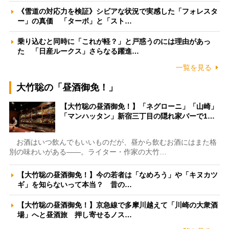
《雪道の対応力を検証》シビアな状況で実感した「フォレスタ
ー」の真価 「ターボ」と「スト…
乗り込むと同時に「これが軽？」と戸惑うのには理由があっ
た 「日産ルークス」さらなる躍進…
一覧を見る
大竹聡の「昼酒御免！」
【大竹聡の昼酒御免！】「ネグローニ」「山崎」
「マンハッタン」新宿三丁目の隠れ家バーで1…
お酒はいつ飲んでもいいものだが、昼から飲むお酒にはまた格
別の味わいがある――。ライター・作家の大竹…
【大竹聡の昼酒御免！】今の若者は「なめろう」や「キヌカツ
ギ」を知らないって本当？ 昔の…
【大竹聡の昼酒御免！】京急線で多摩川越えて「川崎の大衆酒
場」へと昼酒旅 押し寄せるノス…