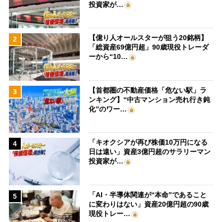
投資家が…
【億り人オールスターが狙う20銘柄】
2
「総資産69億円超」90歳現役トレーダ
ーから“10…
【首都圏の不動産価格「危ない駅」ラ
3
ンキング】“中古マンション売れ行き鈍
化”のワー…
「キオクシアが再び株価10万円になる
4
日は遠い」資産3億円超のサラリーマン
投資家が…
「AI・半導体関連が“本命”であること
5
に変わりはない」資産20億円超の90歳
現役トレー…