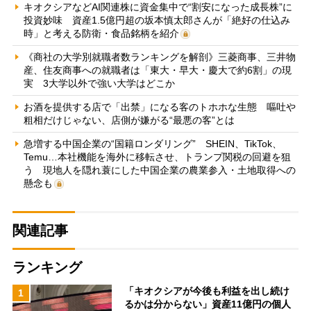
キオクシアなどAI関連株に資金集中で“割安になった成長株”に
投資妙味 資産1.5億円超の坂本慎太郎さんが「絶好の仕込み
時」と考える防衛・食品銘柄を紹介
《商社の大学別就職者数ランキングを解剖》三菱商事、三井物
産、住友商事への就職者は「東大・早大・慶大で約6割」の現
実 3大学以外で強い大学はどこか
お酒を提供する店で「出禁」になる客のトホホな生態 嘔吐や
粗相だけじゃない、店側が嫌がる“最悪の客”とは
急増する中国企業の“国籍ロンダリング” SHEIN、TikTok、
Temu…本社機能を海外に移転させ、トランプ関税の回避を狙
う 現地人を隠れ蓑にした中国企業の農業参入・土地取得への
懸念も
関連記事
ランキング
「キオクシアが今後も利益を出し続け
1
るかは分からない」資産11億円の個人