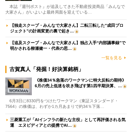
本誌『週刊ポスト』が追及してきた不動産投資商品「みんなで
大家さん」がいよいよ最終局面を迎えている…
【独走スクープ・みんなで大家さん】二転三転した“成田プロ
ジェクト”の計画変更の裏で起き…
【追及スクープ・みんなで大家さん】独占入手“内部議事録”で
明かされる柳瀬健一・代表の思…
一覧を見る
古賀真人「発掘！好決算銘柄」
《株価34％急落のワークマンに特大反転の期待》
6月の売上低迷を吹き飛ばす第1四半期決算、…
6月3日に8330円をつけたワークマン（東証スタンダード・
7564）の株価は、わずか1カ月あまりで約34％下落…
三菱重工が「AIインフラの新たな主役」として再評価される気
運 エヌビディアとの提携でAI…