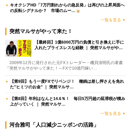
キオクシアHD「7万円割れからの急反発」は再びの上昇局面へ
の反転シグナルか？ 市場のムー…
一覧を見る
突然マルサがやって来た！
【最終回】1億6000万円の負債と引き換えに手に
入れたプライスレスな経験 ｜ 突然マルサがや…
2009年12月に発行された元FXトレーダー・磯貝清明氏の著書
『突然マルサがやって来た！～FXで10億円稼い…
【第9回】もう一度FXでリベンジ！ 種銭は差し押さえを免れ
た”ヒミツのお金” ｜ 突然マルサ…
【第8回】年利はなんと14.6％！ 毎日5万円超の延滞税が積み
上がっていく ｜ 突然マルサ…
一覧を見る
河合雅司「人口減少ニッポンの活路」