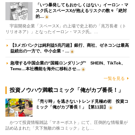
「いつ暴発してもおかしくはない」イーロン・マ
スク氏とスペースXが抱えるリスクの数々「絶対
的…
宇宙開発企業「スペースX」の上場で史上初の「兆万長者（ト
リリオネア）」となったイーロン・マスク氏。…
【3メガバンクは純利益5兆円超】銀行、商社、ゼネコンは最高
益続出の一方で、中小企業・…
急増する中国企業の“国籍ロンダリング” SHEIN、TikTok、
Temu…本社機能を海外に移転させ…
一覧を見る
投資ノウハウ満載コミック「俺がカブ番長！」
「売り時」を逃さないトレンド見極め術 投資コ
ミック「俺がカブ番長！」【第11回】
かつて投資情報雑誌「マネーポスト」にて、圧倒的な情報量が
詰め込まれた「天下無敵の株コミック」とし…