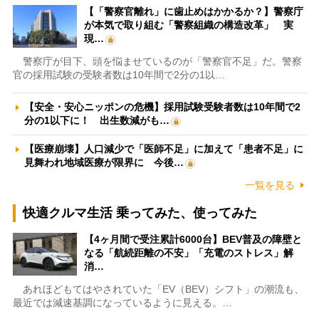
【「警察官離れ」に歯止めはかかるか？】警察庁
が本気で取り組む「警察組織の構造改革」 実
現…
警察庁が目下、頭を悩ませているのが「警察官不足」だ。警察
官の採用試験の受験者数は10年間で2分の1以…
【安全・安心ニッポンの危機】採用試験受験者数は10年間で2
分の1以下に！ 出生数減がも…
【医療崩壊】人口減少で「医師不足」に加えて「患者不足」に
見舞われ地域医療が限界に 今後…
一覧を見る
快適クルマ生活 乗ってみた、使ってみた
【4ヶ月間で受注累計6000台】BEV普及の障壁と
なる「航続距離の不安」「充電のストレス」解
消…
あれほどもてはやされていた「EV（BEV）シフト」の潮流も、
最近では減速基調になっているように見える。…