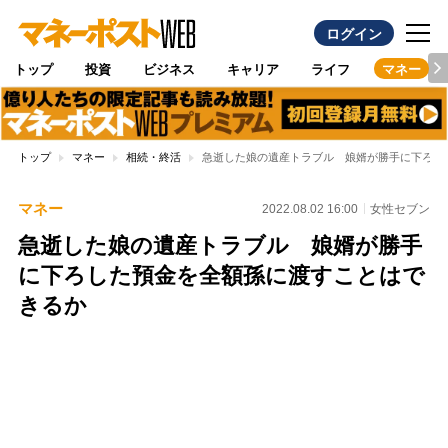
ログイン
トップ
投資
ビジネス
キャリア
ライフ
マネー
トップ
マネー
相続・終活
急逝した娘の遺産トラブル 娘婿が勝手に下ろし
マネー
2022.08.02 16:00
女性セブン
急逝した娘の遺産トラブル 娘婿が勝手
に下ろした預金を全額孫に渡すことはで
きるか
Loaded
:
100.00%
/
Unmute