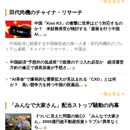
一覧を見る
田代尚機のチャイナ・リサーチ
中国「Kimi K3」の衝撃に世界はどう対応するの
か？ 米財務長官が検討する「蒸留を行う中国
AI…
中国経済に精通する中国株投資の第一人者・田代尚機氏のプレ
ミアム連載「チャイナ・リサーチ」。中国企…
中国経済“予想外の低成長”で政策のテコ入れ必至か 経済運営
方針の修正で成長加速が予想さ…
“AI革命”で爆発的な需要拡大が見込まれる「CXO」とは何
か？ 高い競争力を持つ中国の医薬品…
一覧を見る
「みんなで大家さん」配当ストップ騒動の内幕
《ついに見えた問題の核心》「みんなで大家さ
ん」2000億円超不動産投資トラブル“異常なく
ら…