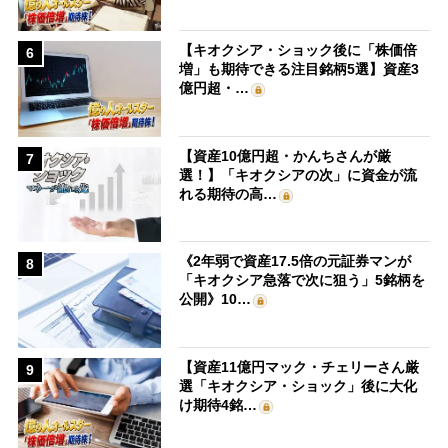
【キオクシア・ショック後に「株価倍
6
増」も期待できる注目銘柄5選】資産3
億円超・…
【資産10億円超・かんちさんが厳
7
選！】「キオクシアの次」に資金が流
れる期待の高…
《2年弱で資産17.5倍の元証券マンが
8
「キオクシア急落で次に狙う」5銘柄を
公開》10…
【資産11億円マック・チェリーさん厳
9
選「キオクシア・ショック」後に大化
け期待4銘…