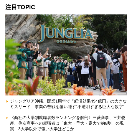
注目TOPIC
ジャングリア沖縄、開業1周年で「経済効果494億円」の大きな
ミスリード 事業の苦戦を覆い隠す“不透明すぎる巨大な数字”
《商社の大学別就職者数ランキングを解剖》三菱商事、三井物
産、住友商事への就職者は「東大・早大・慶大で約6割」の現
実 3大学以外で強い大学はどこか