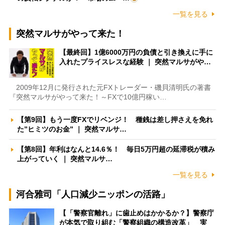
一覧を見る
突然マルサがやって来た！
【最終回】1億6000万円の負債と引き換えに手に
入れたプライスレスな経験 ｜ 突然マルサがや…
2009年12月に発行された元FXトレーダー・磯貝清明氏の著書
『突然マルサがやって来た！～FXで10億円稼い…
【第9回】もう一度FXでリベンジ！ 種銭は差し押さえを免れ
た”ヒミツのお金” ｜ 突然マルサ…
【第8回】年利はなんと14.6％！ 毎日5万円超の延滞税が積み
上がっていく ｜ 突然マルサ…
一覧を見る
河合雅司「人口減少ニッポンの活路」
【「警察官離れ」に歯止めはかかるか？】警察庁
が本気で取り組む「警察組織の構造改革」 実