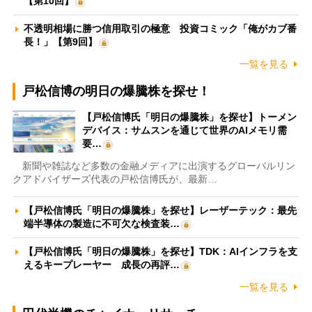
【第10回】
不透明相場に勝つ信用取引の極意 投資コミック「俺がカブ番
長！」【第9回】
一覧を見る
戸松信博の明日の爆騰株を探せ！
【戸松信博氏「明日の爆騰株」を探せ】トーメン
デバイス：サムスンを通じて世界のAIメモリ需
要…
新聞や雑誌など多数の金融メディアに出演するグローバルリン
クアドバイザーズ代表の戸松信博氏が、最新…
【戸松信博氏「明日の爆騰株」を探せ】レーザーテック：最先
端半導体の製造に不可欠な検査装…
【戸松信博氏「明日の爆騰株」を探せ】TDK：AIインフラを支
えるキープレーヤー 成長の再評…
一覧を見る