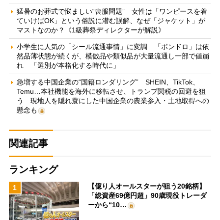
猛暑のお葬式で悩ましい“喪服問題” 女性は「ワンピースを着
ていけばOK」という俗説に潜む誤解、なぜ「ジャケット」が
マストなのか？《1級葬祭ディレクターが解説》
小学生に人気の「シール流通事情」に変調 「ボンドロ」は依
然品薄状態が続くが、模倣品や類似品が大量流通し一部で値崩
れ 「選別が本格化する時代に」
急増する中国企業の“国籍ロンダリング” SHEIN、TikTok、
Temu…本社機能を海外に移転させ、トランプ関税の回避を狙
う 現地人を隠れ蓑にした中国企業の農業参入・土地取得への
懸念も
関連記事
ランキング
【億り人オールスターが狙う20銘柄】
1
「総資産69億円超」90歳現役トレーダ
ーから“10…