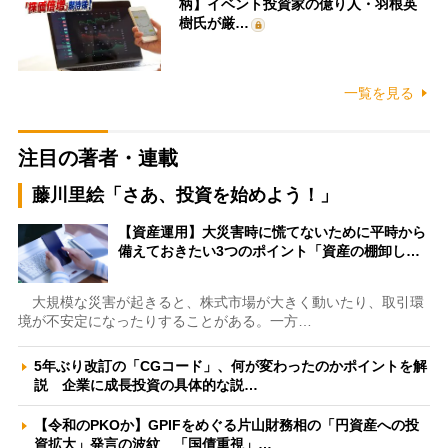
柄】イベント投資家の億り人・羽根英
樹氏が厳…
一覧を見る
注目の著者・連載
藤川里絵「さあ、投資を始めよう！」
【資産運用】大災害時に慌てないために平時から
備えておきたい3つのポイント「資産の棚卸し…
大規模な災害が起きると、株式市場が大きく動いたり、取引環
境が不安定になったりすることがある。一方…
5年ぶり改訂の「CGコード」、何が変わったのかポイントを解
説 企業に成長投資の具体的な説…
【令和のPKOか】GPIFをめぐる片山財務相の「円資産への投
資拡大」発言の波紋 「国債重視」…