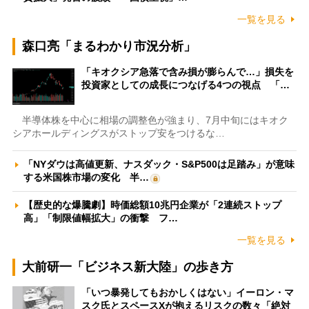
一覧を見る
森口亮「まるわかり市況分析」
「キオクシア急落で含み損が膨らんで…」損失を
投資家としての成長につなげる4つの視点 「…
半導体株を中心に相場の調整色が強まり、7月中旬にはキオク
シアホールディングスがストップ安をつけるな…
「NYダウは高値更新、ナスダック・S&P500は足踏み」が意味
する米国株市場の変化 半…
【歴史的な爆騰劇】時価総額10兆円企業が「2連続ストップ
高」「制限値幅拡大」の衝撃 フ…
一覧を見る
大前研一「ビジネス新大陸」の歩き方
「いつ暴発してもおかしくはない」イーロン・マ
スク氏とスペースXが抱えるリスクの数々「絶対