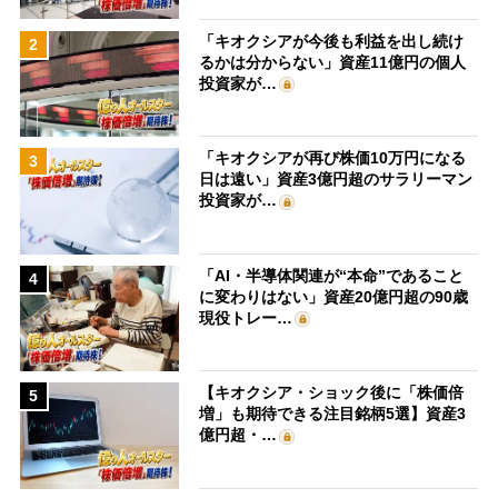
「キオクシアが今後も利益を出し続け
2
るかは分からない」資産11億円の個人
投資家が…
「キオクシアが再び株価10万円になる
3
日は遠い」資産3億円超のサラリーマン
投資家が…
「AI・半導体関連が“本命”であること
4
に変わりはない」資産20億円超の90歳
現役トレー…
【キオクシア・ショック後に「株価倍
5
増」も期待できる注目銘柄5選】資産3
億円超・…