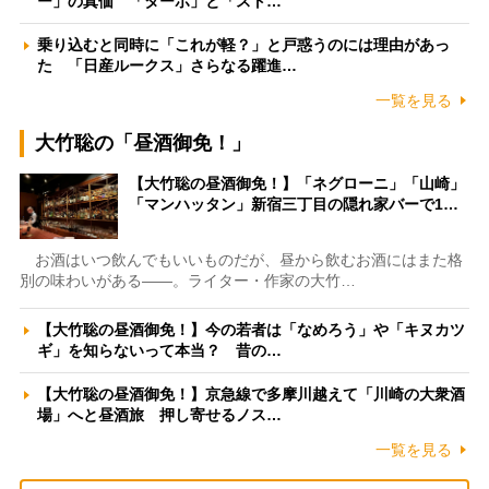
ー」の真価 「ターボ」と「スト…
乗り込むと同時に「これが軽？」と戸惑うのには理由があっ
た 「日産ルークス」さらなる躍進…
一覧を見る
大竹聡の「昼酒御免！」
【大竹聡の昼酒御免！】「ネグローニ」「山崎」
「マンハッタン」新宿三丁目の隠れ家バーで1…
お酒はいつ飲んでもいいものだが、昼から飲むお酒にはまた格
別の味わいがある――。ライター・作家の大竹…
【大竹聡の昼酒御免！】今の若者は「なめろう」や「キヌカツ
ギ」を知らないって本当？ 昔の…
【大竹聡の昼酒御免！】京急線で多摩川越えて「川崎の大衆酒
場」へと昼酒旅 押し寄せるノス…
一覧を見る