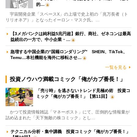
的…
宇宙開発企業「スペースX」の上場で史上初の「兆万長者（ト
リリオネア）」となったイーロン・マスク氏。…
【3メガバンクは純利益5兆円超】銀行、商社、ゼネコンは最高
益続出の一方で、中小企業・…
急増する中国企業の“国籍ロンダリング” SHEIN、TikTok、
Temu…本社機能を海外に移転させ…
一覧を見る
投資ノウハウ満載コミック「俺がカブ番長！」
「売り時」を逃さないトレンド見極め術 投資コ
ミック「俺がカブ番長！」【第11回】
かつて投資情報雑誌「マネーポスト」にて、圧倒的な情報量が
詰め込まれた「天下無敵の株コミック」とし…
テクニカル分析・集中講義 投資コミック「俺がカブ番長！」