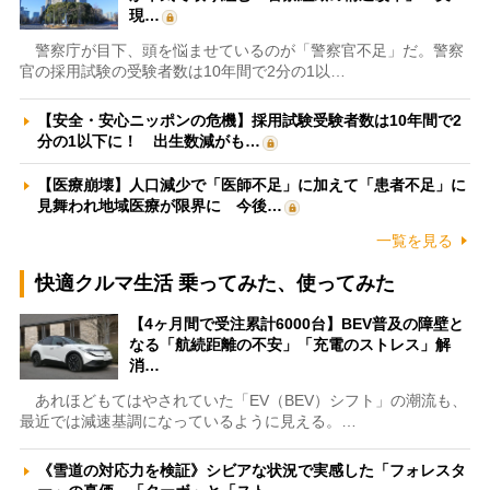
現…
警察庁が目下、頭を悩ませているのが「警察官不足」だ。警察
官の採用試験の受験者数は10年間で2分の1以…
【安全・安心ニッポンの危機】採用試験受験者数は10年間で2
分の1以下に！ 出生数減がも…
【医療崩壊】人口減少で「医師不足」に加えて「患者不足」に
見舞われ地域医療が限界に 今後…
一覧を見る
快適クルマ生活 乗ってみた、使ってみた
【4ヶ月間で受注累計6000台】BEV普及の障壁と
なる「航続距離の不安」「充電のストレス」解
消…
あれほどもてはやされていた「EV（BEV）シフト」の潮流も、
最近では減速基調になっているように見える。…
《雪道の対応力を検証》シビアな状況で実感した「フォレスタ