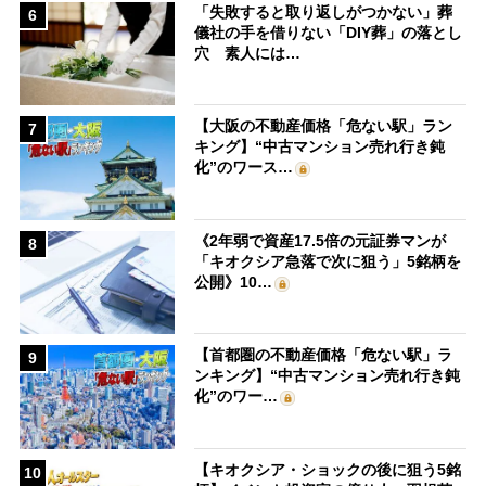
「失敗すると取り返しがつかない」葬
6
儀社の手を借りない「DIY葬」の落とし
穴 素人には…
【大阪の不動産価格「危ない駅」ラン
7
キング】“中古マンション売れ行き鈍
化”のワース…
《2年弱で資産17.5倍の元証券マンが
8
「キオクシア急落で次に狙う」5銘柄を
公開》10…
【首都圏の不動産価格「危ない駅」ラ
9
ンキング】“中古マンション売れ行き鈍
化”のワー…
【キオクシア・ショックの後に狙う5銘
10