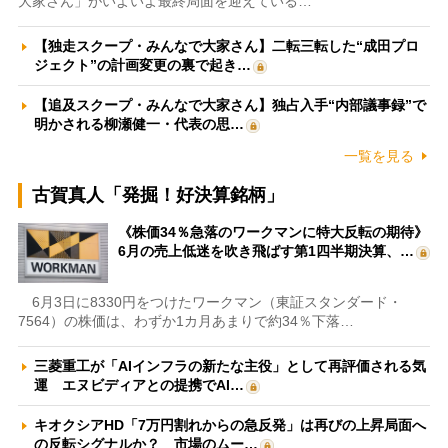
大家さん」がいよいよ最終局面を迎えている…
【独走スクープ・みんなで大家さん】二転三転した“成田プロ
ジェクト”の計画変更の裏で起き…
【追及スクープ・みんなで大家さん】独占入手“内部議事録”で
明かされる柳瀬健一・代表の思…
一覧を見る
古賀真人「発掘！好決算銘柄」
《株価34％急落のワークマンに特大反転の期待》
6月の売上低迷を吹き飛ばす第1四半期決算、…
6月3日に8330円をつけたワークマン（東証スタンダード・
7564）の株価は、わずか1カ月あまりで約34％下落…
三菱重工が「AIインフラの新たな主役」として再評価される気
運 エヌビディアとの提携でAI…
キオクシアHD「7万円割れからの急反発」は再びの上昇局面へ
の反転シグナルか？ 市場のムー…