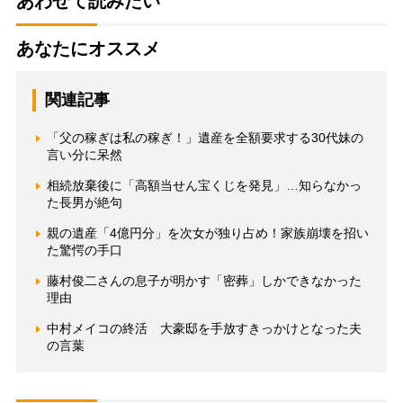
あわせて読みたい
あなたにオススメ
関連記事
「父の稼ぎは私の稼ぎ！」遺産を全額要求する30代妹の
言い分に呆然
相続放棄後に「高額当せん宝くじを発見」…知らなかっ
た長男が絶句
親の遺産「4億円分」を次女が独り占め！家族崩壊を招い
た驚愕の手口
藤村俊二さんの息子が明かす「密葬」しかできなかった
理由
中村メイコの終活 大豪邸を手放すきっかけとなった夫
の言葉