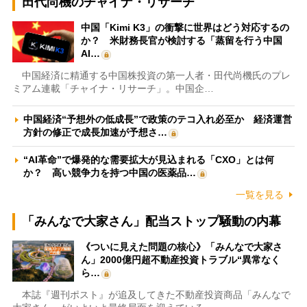
田代尚機のチャイナ・リサーチ
中国「Kimi K3」の衝撃に世界はどう対応するの
か？ 米財務長官が検討する「蒸留を行う中国
AI…
中国経済に精通する中国株投資の第一人者・田代尚機氏のプレ
ミアム連載「チャイナ・リサーチ」。中国企…
中国経済“予想外の低成長”で政策のテコ入れ必至か 経済運営
方針の修正で成長加速が予想さ…
“AI革命”で爆発的な需要拡大が見込まれる「CXO」とは何
か？ 高い競争力を持つ中国の医薬品…
一覧を見る
「みんなで大家さん」配当ストップ騒動の内幕
《ついに見えた問題の核心》「みんなで大家さ
ん」2000億円超不動産投資トラブル“異常なく
ら…
本誌『週刊ポスト』が追及してきた不動産投資商品「みんなで