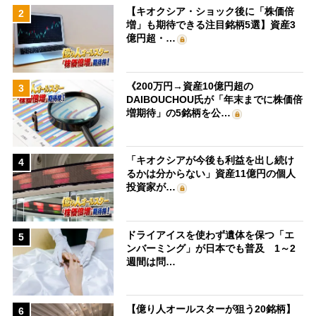
【キオクシア・ショック後に「株価倍
2
増」も期待できる注目銘柄5選】資産3
億円超・…
《200万円→資産10億円超の
3
DAIBOUCHOU氏が「年末までに株価倍
増期待」の5銘柄を公…
「キオクシアが今後も利益を出し続け
4
るかは分からない」資産11億円の個人
投資家が…
ドライアイスを使わず遺体を保つ「エ
5
ンバーミング」が日本でも普及 1～2
週間は問…
【億り人オールスターが狙う20銘柄】
6