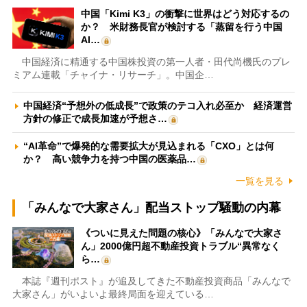
中国「Kimi K3」の衝撃に世界はどう対応するの
か？ 米財務長官が検討する「蒸留を行う中国
AI…
中国経済に精通する中国株投資の第一人者・田代尚機氏のプレ
ミアム連載「チャイナ・リサーチ」。中国企…
中国経済“予想外の低成長”で政策のテコ入れ必至か 経済運営
方針の修正で成長加速が予想さ…
“AI革命”で爆発的な需要拡大が見込まれる「CXO」とは何
か？ 高い競争力を持つ中国の医薬品…
一覧を見る
「みんなで大家さん」配当ストップ騒動の内幕
《ついに見えた問題の核心》「みんなで大家さ
ん」2000億円超不動産投資トラブル“異常なく
ら…
本誌『週刊ポスト』が追及してきた不動産投資商品「みんなで
大家さん」がいよいよ最終局面を迎えている…