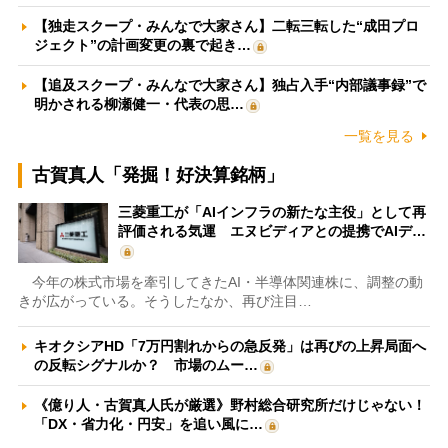
【独走スクープ・みんなで大家さん】二転三転した“成田プロ
ジェクト”の計画変更の裏で起き…
【追及スクープ・みんなで大家さん】独占入手“内部議事録”で
明かされる柳瀬健一・代表の思…
一覧を見る
古賀真人「発掘！好決算銘柄」
三菱重工が「AIインフラの新たな主役」として再
評価される気運 エヌビディアとの提携でAIデ…
今年の株式市場を牽引してきたAI・半導体関連株に、調整の動
きが広がっている。そうしたなか、再び注目…
キオクシアHD「7万円割れからの急反発」は再びの上昇局面へ
の反転シグナルか？ 市場のムー…
《億り人・古賀真人氏が厳選》野村総合研究所だけじゃない！
「DX・省力化・円安」を追い風に…