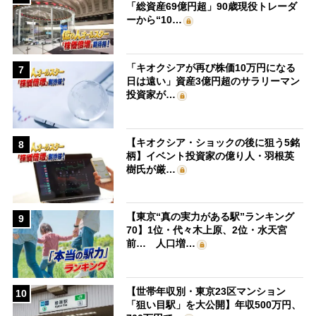
「総資産69億円超」90歳現役トレーダ
ーから“10…
「キオクシアが再び株価10万円になる
7
日は遠い」資産3億円超のサラリーマン
投資家が…
【キオクシア・ショックの後に狙う5銘
8
柄】イベント投資家の億り人・羽根英
樹氏が厳…
【東京“真の実力がある駅”ランキング
9
70】1位・代々木上原、2位・水天宮
前… 人口増…
【世帯年収別・東京23区マンション
10
「狙い目駅」を大公開】年収500万円、