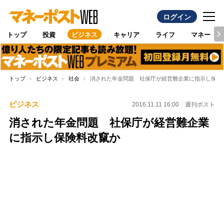
ログイン
トップ
投資
ビジネス
キャリア
ライフ
マネー
トップ
ビジネス
社会
消された年金問題 社保庁が経営難企業に指示し保険
ビジネス
2016.11.11 16:00
週刊ポスト
消された年金問題 社保庁が経営難企業
に指示し保険料改竄か
Loaded
:
100.00%
/
Unmute