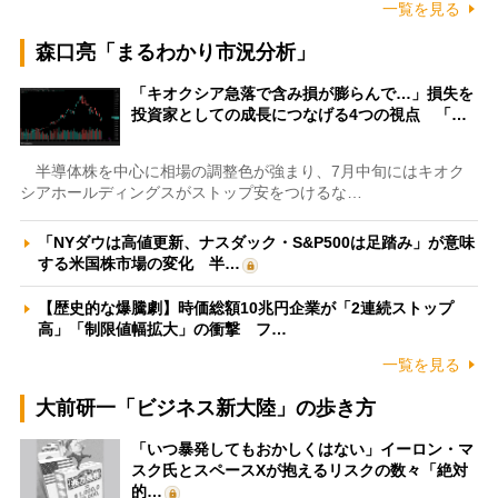
一覧を見る
森口亮「まるわかり市況分析」
「キオクシア急落で含み損が膨らんで…」損失を
投資家としての成長につなげる4つの視点 「…
半導体株を中心に相場の調整色が強まり、7月中旬にはキオク
シアホールディングスがストップ安をつけるな…
「NYダウは高値更新、ナスダック・S&P500は足踏み」が意味
する米国株市場の変化 半…
【歴史的な爆騰劇】時価総額10兆円企業が「2連続ストップ
高」「制限値幅拡大」の衝撃 フ…
一覧を見る
大前研一「ビジネス新大陸」の歩き方
「いつ暴発してもおかしくはない」イーロン・マ
スク氏とスペースXが抱えるリスクの数々「絶対
的…