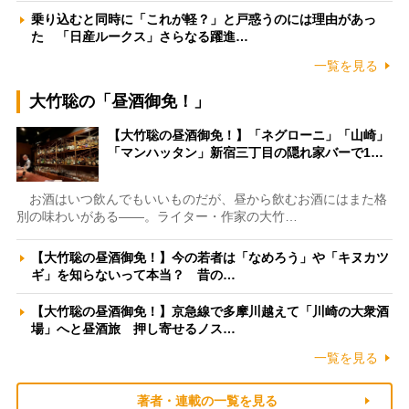
乗り込むと同時に「これが軽？」と戸惑うのには理由があっ
た 「日産ルークス」さらなる躍進…
一覧を見る
大竹聡の「昼酒御免！」
【大竹聡の昼酒御免！】「ネグローニ」「山崎」
「マンハッタン」新宿三丁目の隠れ家バーで1…
お酒はいつ飲んでもいいものだが、昼から飲むお酒にはまた格
別の味わいがある――。ライター・作家の大竹…
【大竹聡の昼酒御免！】今の若者は「なめろう」や「キヌカツ
ギ」を知らないって本当？ 昔の…
【大竹聡の昼酒御免！】京急線で多摩川越えて「川崎の大衆酒
場」へと昼酒旅 押し寄せるノス…
一覧を見る
著者・連載の一覧を見る