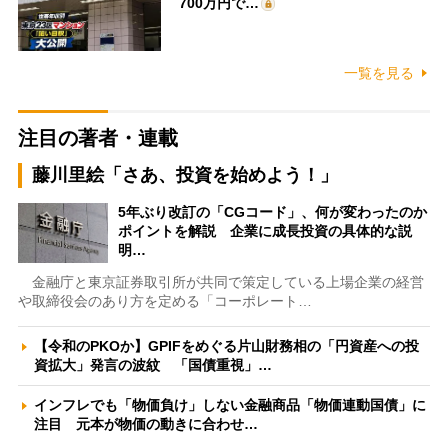
700万円で…
一覧を見る
注目の著者・連載
藤川里絵「さあ、投資を始めよう！」
5年ぶり改訂の「CGコード」、何が変わったのか
ポイントを解説 企業に成長投資の具体的な説
明…
金融庁と東京証券取引所が共同で策定している上場企業の経営
や取締役会のあり方を定める「コーポレート…
【令和のPKOか】GPIFをめぐる片山財務相の「円資産への投
資拡大」発言の波紋 「国債重視」…
インフレでも「物価負け」しない金融商品「物価連動国債」に
注目 元本が物価の動きに合わせ…