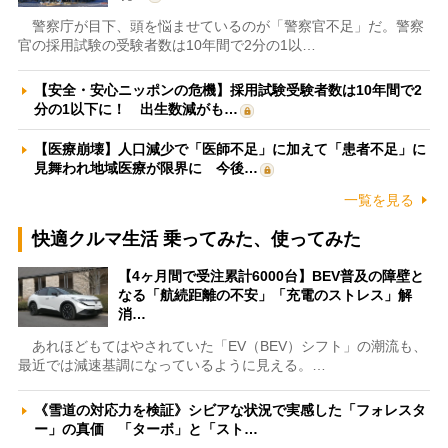
警察庁が目下、頭を悩ませているのが「警察官不足」だ。警察
官の採用試験の受験者数は10年間で2分の1以…
【安全・安心ニッポンの危機】採用試験受験者数は10年間で2
分の1以下に！ 出生数減がも…
【医療崩壊】人口減少で「医師不足」に加えて「患者不足」に
見舞われ地域医療が限界に 今後…
一覧を見る
快適クルマ生活 乗ってみた、使ってみた
【4ヶ月間で受注累計6000台】BEV普及の障壁と
なる「航続距離の不安」「充電のストレス」解
消…
あれほどもてはやされていた「EV（BEV）シフト」の潮流も、
最近では減速基調になっているように見える。…
《雪道の対応力を検証》シビアな状況で実感した「フォレスタ
ー」の真価 「ターボ」と「スト…