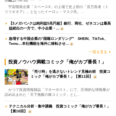
宇宙開発企業「スペースX」の上場で史上初の「兆万長者（ト
リリオネア）」となったイーロン・マスク氏。…
【3メガバンクは純利益5兆円超】銀行、商社、ゼネコンは最高
益続出の一方で、中小企業・…
急増する中国企業の“国籍ロンダリング” SHEIN、TikTok、
Temu…本社機能を海外に移転させ…
一覧を見る
投資ノウハウ満載コミック「俺がカブ番長！」
「売り時」を逃さないトレンド見極め術 投資コ
ミック「俺がカブ番長！」【第11回】
かつて投資情報雑誌「マネーポスト」にて、圧倒的な情報量が
詰め込まれた「天下無敵の株コミック」とし…
テクニカル分析・集中講義 投資コミック「俺がカブ番長！」
【第10回】