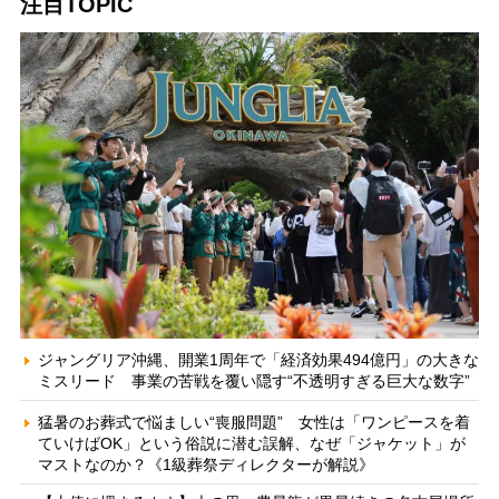
注目TOPIC
ジャングリア沖縄、開業1周年で「経済効果494億円」の大きな
ミスリード 事業の苦戦を覆い隠す“不透明すぎる巨大な数字”
猛暑のお葬式で悩ましい“喪服問題” 女性は「ワンピースを着
ていけばOK」という俗説に潜む誤解、なぜ「ジャケット」が
マストなのか？《1級葬祭ディレクターが解説》