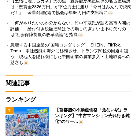
【土俵に埋まるカネ】大の里、豊昇龍が黒星続きの名古屋場所
は「懸賞金2826万円」が下位力士に渡り「今日はみんなで焼肉
だ！」 金星4個配給で協会は年96万円の支出増に
「何がやりたいのか分からない」竹中平蔵氏が語る高市内閣の
評価 「給付付き税額控除はその場しのぎ」いま不可欠なの
は“社会保障制度の改革議論”と指摘
急増する中国企業の“国籍ロンダリング” SHEIN、TikTok、
Temu…本社機能を海外に移転させ、トランプ関税の回避を狙
う 現地人を隠れ蓑にした中国企業の農業参入・土地取得への
懸念も
関連記事
ランキング
【首都圏の不動産価格「危ない駅」ラ
1
ンキング】“中古マンション売れ行き鈍
化”のワー…