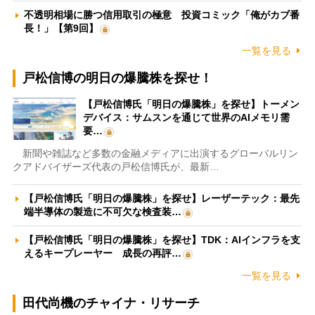
不透明相場に勝つ信用取引の極意 投資コミック「俺がカブ番
長！」【第9回】
一覧を見る
戸松信博の明日の爆騰株を探せ！
【戸松信博氏「明日の爆騰株」を探せ】トーメン
デバイス：サムスンを通じて世界のAIメモリ需
要…
新聞や雑誌など多数の金融メディアに出演するグローバルリン
クアドバイザーズ代表の戸松信博氏が、最新…
【戸松信博氏「明日の爆騰株」を探せ】レーザーテック：最先
端半導体の製造に不可欠な検査装…
【戸松信博氏「明日の爆騰株」を探せ】TDK：AIインフラを支
えるキープレーヤー 成長の再評…
一覧を見る
田代尚機のチャイナ・リサーチ