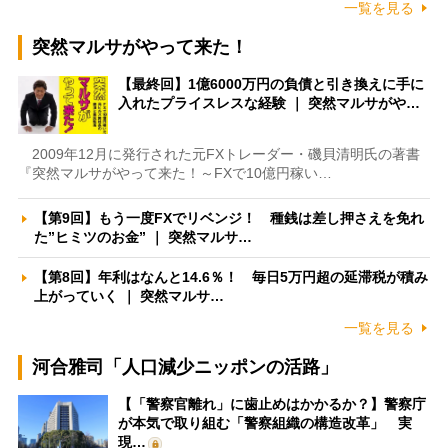
一覧を見る
突然マルサがやって来た！
【最終回】1億6000万円の負債と引き換えに手に
入れたプライスレスな経験 ｜ 突然マルサがや…
2009年12月に発行された元FXトレーダー・磯貝清明氏の著書
『突然マルサがやって来た！～FXで10億円稼い…
【第9回】もう一度FXでリベンジ！ 種銭は差し押さえを免れ
た”ヒミツのお金” ｜ 突然マルサ…
【第8回】年利はなんと14.6％！ 毎日5万円超の延滞税が積み
上がっていく ｜ 突然マルサ…
一覧を見る
河合雅司「人口減少ニッポンの活路」
【「警察官離れ」に歯止めはかかるか？】警察庁
が本気で取り組む「警察組織の構造改革」 実
現…