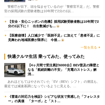
警察庁が目下、頭を悩ませているのが「警察官不足」だ。警察
官の採用試験の受験者数は10年間で2分の1以…
【安全・安心ニッポンの危機】採用試験受験者数は10年間で2
分の1以下に！ 出生数減がも…
【医療崩壊】人口減少で「医師不足」に加えて「患者不足」に
見舞われ地域医療が限界に 今後…
一覧を見る
快適クルマ生活 乗ってみた、使ってみた
【4ヶ月間で受注累計6000台】BEV普及の障壁と
なる「航続距離の不安」「充電のストレス」解
消…
あれほどもてはやされていた「EV（BEV）シフト」の潮流も、
最近では減速基調になっているように見える。…
《雪道の対応力を検証》シビアな状況で実感した「フォレスタ
ー」の真価 「ターボ」と「スト…