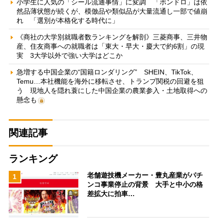
小学生に人気の「シール流通事情」に変調 「ボンドロ」は依
然品薄状態が続くが、模倣品や類似品が大量流通し一部で値崩
れ 「選別が本格化する時代に」
《商社の大学別就職者数ランキングを解剖》三菱商事、三井物
産、住友商事への就職者は「東大・早大・慶大で約6割」の現
実 3大学以外で強い大学はどこか
急増する中国企業の“国籍ロンダリング” SHEIN、TikTok、
Temu…本社機能を海外に移転させ、トランプ関税の回避を狙
う 現地人を隠れ蓑にした中国企業の農業参入・土地取得への
懸念も
関連記事
ランキング
老舗遊技機メーカー・豊丸産業がパチ
1
ンコ事業停止の背景 大手と中小の格
差拡大に拍車…