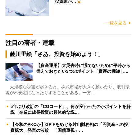
投資家が…
一覧を見る
注目の著者・連載
藤川里絵「さあ、投資を始めよう！」
【資産運用】大災害時に慌てないために平時から
備えておきたい3つのポイント「資産の棚卸し…
大規模な災害が起きると、株式市場が大きく動いたり、取引環
境が不安定になったりすることがある。一方…
5年ぶり改訂の「CGコード」、何が変わったのかポイントを解
説 企業に成長投資の具体的な説…
【令和のPKOか】GPIFをめぐる片山財務相の「円資産への投
資拡大」発言の波紋 「国債重視」…