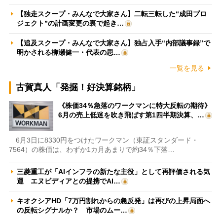
【独走スクープ・みんなで大家さん】二転三転した“成田プロ
ジェクト”の計画変更の裏で起き…
【追及スクープ・みんなで大家さん】独占入手“内部議事録”で
明かされる柳瀬健一・代表の思…
一覧を見る
古賀真人「発掘！好決算銘柄」
《株価34％急落のワークマンに特大反転の期待》
6月の売上低迷を吹き飛ばす第1四半期決算、…
6月3日に8330円をつけたワークマン（東証スタンダード・
7564）の株価は、わずか1カ月あまりで約34％下落…
三菱重工が「AIインフラの新たな主役」として再評価される気
運 エヌビディアとの提携でAI…
キオクシアHD「7万円割れからの急反発」は再びの上昇局面へ
の反転シグナルか？ 市場のムー…