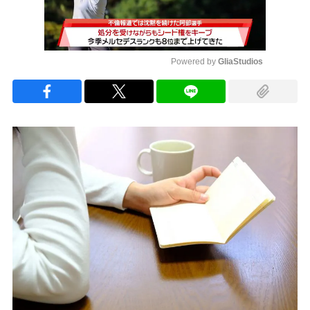
Powered by 
GliaStudios
Mute