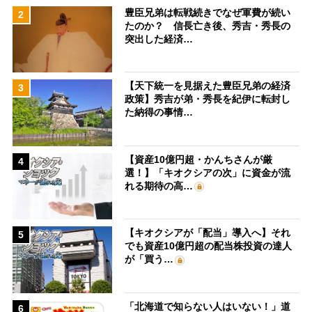
豊臣兄弟は転戦続きでなぜ軍費が続い
2
たのか？ 信長亡き後、秀吉・秀長の
突出した経済…
【天下統一を見据えた豊臣兄弟の経済
3
政策】秀吉が弟・秀長を紀伊に転封し
た納得の事情…
【資産10億円超・かんちさんが厳
4
選！】「キオクシアの次」に資金が流
れる期待の高…
【キオクシアが「配当」導入へ】それ
5
でも資産10億円超の配当株投資の達人
が「買う…
「北海道で知らない人はいない！」道
6