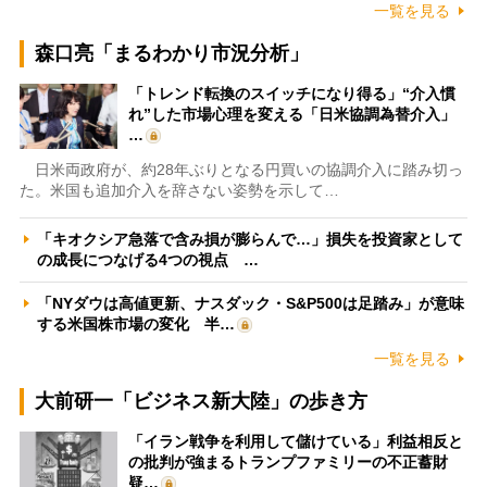
一覧を見る
森口亮「まるわかり市況分析」
「トレンド転換のスイッチになり得る」“介入慣
れ”した市場心理を変える「日米協調為替介入」
…
日米両政府が、約28年ぶりとなる円買いの協調介入に踏み切っ
た。米国も追加介入を辞さない姿勢を示して…
「キオクシア急落で含み損が膨らんで…」損失を投資家として
の成長につなげる4つの視点 …
「NYダウは高値更新、ナスダック・S&P500は足踏み」が意味
する米国株市場の変化 半…
一覧を見る
大前研一「ビジネス新大陸」の歩き方
「イラン戦争を利用して儲けている」利益相反と
の批判が強まるトランプファミリーの不正蓄財
疑…