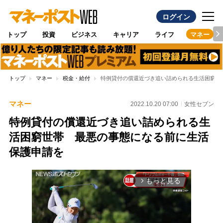
ログイン
トップ
投資
ビジネス
キャリア
ライフ
マネー
トップ
マネー
税金・給付
特例貸付の償還近づき追い詰められる生活困窮世
マネー
2022.10.20 07:00
女性セブン
特例貸付の償還近づき追い詰められる生
活困窮世帯 最悪の事態になる前に生活
保護申請を
もっと見る
arrow_forward_ios