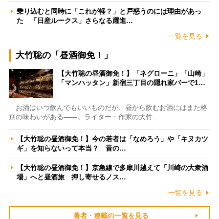
乗り込むと同時に「これが軽？」と戸惑うのには理由があっ
た 「日産ルークス」さらなる躍進…
一覧を見る
大竹聡の「昼酒御免！」
【大竹聡の昼酒御免！】「ネグローニ」「山崎」
「マンハッタン」新宿三丁目の隠れ家バーで1…
お酒はいつ飲んでもいいものだが、昼から飲むお酒にはまた格
別の味わいがある――。ライター・作家の大竹…
【大竹聡の昼酒御免！】今の若者は「なめろう」や「キヌカツ
ギ」を知らないって本当？ 昔の…
【大竹聡の昼酒御免！】京急線で多摩川越えて「川崎の大衆酒
場」へと昼酒旅 押し寄せるノス…
一覧を見る
著者・連載の一覧を見る