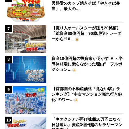
民熱愛のカップ焼きそば「やきそば弁
当」、最大の…
【億り人オールスターが狙う20銘柄】
7
「総資産69億円超」90歳現役トレーダ
ーから“10…
資産10億円超の投資家が明かす“AI・半
8
導体相場に乗らなかった理由” フルポ
ジション…
【首都圏の不動産価格「危ない駅」ラ
9
ンキング】“中古マンション売れ行き鈍
化”のワー…
「キオクシアが再び株価10万円になる
10
日は遠い」資産3億円超のサラリーマン