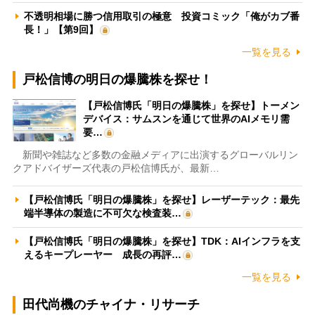
不透明相場に勝つ信用取引の極意 投資コミック「俺がカブ番
長！」【第9回】
一覧を見る
戸松信博の明日の爆騰株を探せ！
【戸松信博氏「明日の爆騰株」を探せ】トーメン
デバイス：サムスンを通じて世界のAIメモリ需
要…
新聞や雑誌など多数の金融メディアに出演するグローバルリン
クアドバイザーズ代表の戸松信博氏が、最新…
【戸松信博氏「明日の爆騰株」を探せ】レーザーテック：最先
端半導体の製造に不可欠な検査装…
【戸松信博氏「明日の爆騰株」を探せ】TDK：AIインフラを支
えるキープレーヤー 成長の再評…
一覧を見る
田代尚機のチャイナ・リサーチ