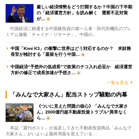
厳しい経済情勢をどう打開するか？中国の下半期
の「経済運営方針」を読み解く 需要不足対策
が…
中国経済に精通する中国株投資の第一人者・田代尚機氏のプレ
ミアム連載「チャイナ・リサーチ」。中国の…
中国「Kimi K3」の衝撃に世界はどう対応するのか？ 米財務
長官が検討する「蒸留を行う中国…
中国経済“予想外の低成長”で政策のテコ入れ必至か 経済運営
方針の修正で成長加速が予想さ…
一覧を見る
「みんなで大家さん」配当ストップ騒動の内幕
《ついに見えた問題の核心》「みんなで大家さ
ん」2000億円超不動産投資トラブル“異常なく
ら…
本誌『週刊ポスト』が追及してきた不動産投資商品「みんなで
大家さん」がいよいよ最終局面を迎えている…