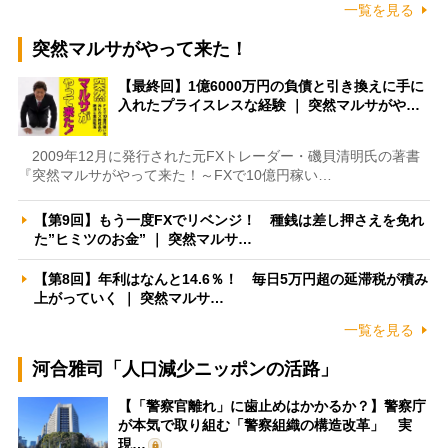
一覧を見る
突然マルサがやって来た！
【最終回】1億6000万円の負債と引き換えに手に
入れたプライスレスな経験 ｜ 突然マルサがや…
2009年12月に発行された元FXトレーダー・磯貝清明氏の著書
『突然マルサがやって来た！～FXで10億円稼い…
【第9回】もう一度FXでリベンジ！ 種銭は差し押さえを免れ
た”ヒミツのお金” ｜ 突然マルサ…
【第8回】年利はなんと14.6％！ 毎日5万円超の延滞税が積み
上がっていく ｜ 突然マルサ…
一覧を見る
河合雅司「人口減少ニッポンの活路」
【「警察官離れ」に歯止めはかかるか？】警察庁
が本気で取り組む「警察組織の構造改革」 実
現…