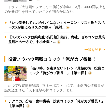
トランプ大統領のファミリー信託が今年1～3月に3000回以上も
の証券取引を行っていたことが明らかになり…
「いつ暴発してもおかしくはない」イーロン・マスク氏とスペ
ースXが抱えるリスクの数々「絶対…
【3メガバンクは純利益5兆円超】銀行、商社、ゼネコンは最高
益続出の一方で、中小企業・…
一覧を見る
投資ノウハウ満載コミック「俺がカブ番長！」
「売り時」を逃さないトレンド見極め術 投資コ
ミック「俺がカブ番長！」【第11回】
かつて投資情報雑誌「マネーポスト」にて、圧倒的な情報量が
詰め込まれた「天下無敵の株コミック」とし…
テクニカル分析・集中講義 投資コミック「俺がカブ番長！」
【第10回】