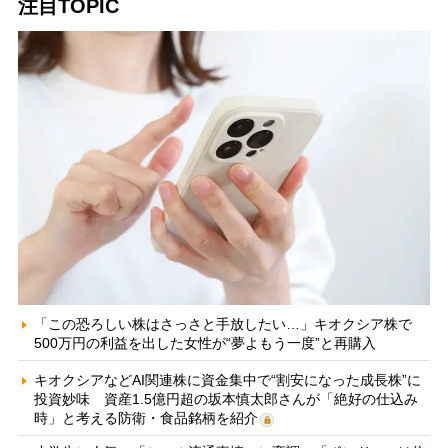
注目TOPIC
「この恐ろしい株はさっさと手放したい…」キオクシア株で
500万円の利益を出した女性が“夢よもう一度”と再購入
キオクシアなどAI関連株に資金集中で“割安になった成長株”に
投資妙味 資産1.5億円超の坂本慎太郎さんが「絶好の仕込み
時」と考える防衛・食品銘柄を紹介