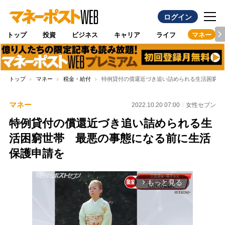
ログイン
トップ
投資
ビジネス
キャリア
ライフ
マネー
トップ
マネー
税金・給付
特例貸付の償還近づき追い詰められる生活困窮世
マネー
2022.10.20 07:00
女性セブン
特例貸付の償還近づき追い詰められる生
活困窮世帯 最悪の事態になる前に生活
保護申請を
もっと見る
arrow_forward_ios