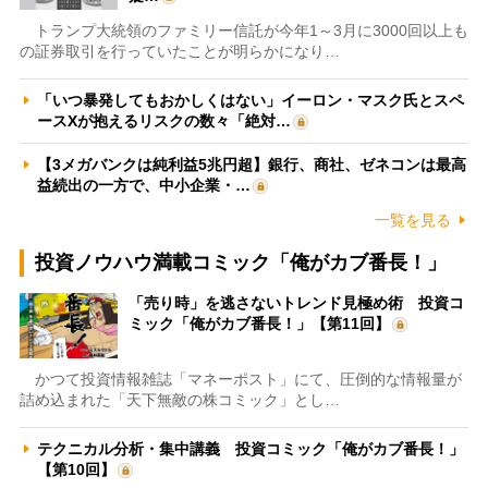
トランプ大統領のファミリー信託が今年1～3月に3000回以上も
の証券取引を行っていたことが明らかになり…
「いつ暴発してもおかしくはない」イーロン・マスク氏とスペ
ースXが抱えるリスクの数々「絶対…
【3メガバンクは純利益5兆円超】銀行、商社、ゼネコンは最高
益続出の一方で、中小企業・…
一覧を見る
投資ノウハウ満載コミック「俺がカブ番長！」
「売り時」を逃さないトレンド見極め術 投資コ
ミック「俺がカブ番長！」【第11回】
かつて投資情報雑誌「マネーポスト」にて、圧倒的な情報量が
詰め込まれた「天下無敵の株コミック」とし…
テクニカル分析・集中講義 投資コミック「俺がカブ番長！」
【第10回】