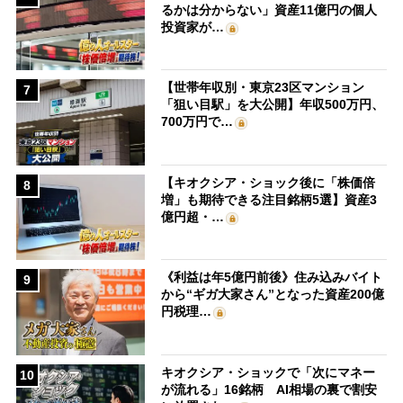
るかは分からない」資産11億円の個人
投資家が…
【世帯年収別・東京23区マンション
7
「狙い目駅」を大公開】年収500万円、
700万円で…
【キオクシア・ショック後に「株価倍
8
増」も期待できる注目銘柄5選】資産3
億円超・…
《利益は年5億円前後》住み込みバイト
9
から“ギガ大家さん”となった資産200億
円税理…
キオクシア・ショックで「次にマネー
10
が流れる」16銘柄 AI相場の裏で割安