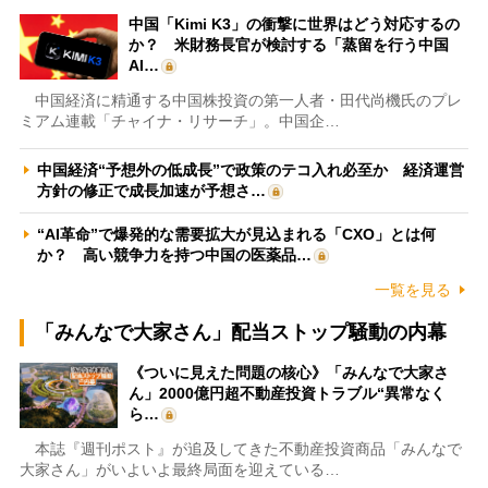
中国「Kimi K3」の衝撃に世界はどう対応するの
か？ 米財務長官が検討する「蒸留を行う中国
AI…
中国経済に精通する中国株投資の第一人者・田代尚機氏のプレ
ミアム連載「チャイナ・リサーチ」。中国企…
中国経済“予想外の低成長”で政策のテコ入れ必至か 経済運営
方針の修正で成長加速が予想さ…
“AI革命”で爆発的な需要拡大が見込まれる「CXO」とは何
か？ 高い競争力を持つ中国の医薬品…
一覧を見る
「みんなで大家さん」配当ストップ騒動の内幕
《ついに見えた問題の核心》「みんなで大家さ
ん」2000億円超不動産投資トラブル“異常なく
ら…
本誌『週刊ポスト』が追及してきた不動産投資商品「みんなで
大家さん」がいよいよ最終局面を迎えている…