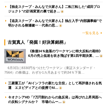
【独走スクープ・みんなで大家さん】二転三転した“成田プロ
ジェクト”の計画変更の裏で起き…
【追及スクープ・みんなで大家さん】独占入手“内部議事録”で
明かされる柳瀬健一・代表の思…
一覧を見る
古賀真人「発掘！好決算銘柄」
《株価34％急落のワークマンに特大反転の期待》
6月の売上低迷を吹き飛ばす第1四半期決算、…
6月3日に8330円をつけたワークマン（東証スタンダード・
7564）の株価は、わずか1カ月あまりで約34％下落…
三菱重工が「AIインフラの新たな主役」として再評価される気
運 エヌビディアとの提携でAI…
キオクシアHD「7万円割れからの急反発」は再びの上昇局面へ
の反転シグナルか？ 市場のムー…