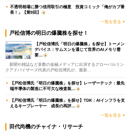
不透明相場に勝つ信用取引の極意 投資コミック「俺がカブ番
長！」【第9回】
一覧を見る
戸松信博の明日の爆騰株を探せ！
【戸松信博氏「明日の爆騰株」を探せ】トーメン
デバイス：サムスンを通じて世界のAIメモリ需
要…
新聞や雑誌など多数の金融メディアに出演するグローバルリン
クアドバイザーズ代表の戸松信博氏が、最新…
【戸松信博氏「明日の爆騰株」を探せ】レーザーテック：最先
端半導体の製造に不可欠な検査装…
【戸松信博氏「明日の爆騰株」を探せ】TDK：AIインフラを支
えるキープレーヤー 成長の再評…
一覧を見る
田代尚機のチャイナ・リサーチ