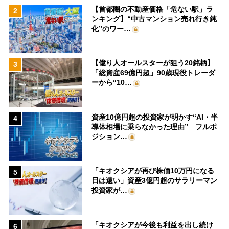
【首都圏の不動産価格「危ない駅」ラ
2
ンキング】“中古マンション売れ行き鈍
化”のワー…
【億り人オールスターが狙う20銘柄】
3
「総資産69億円超」90歳現役トレーダ
ーから“10…
資産10億円超の投資家が明かす“AI・半
4
導体相場に乗らなかった理由” フルポ
ジション…
「キオクシアが再び株価10万円になる
5
日は遠い」資産3億円超のサラリーマン
投資家が…
「キオクシアが今後も利益を出し続け
6