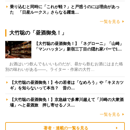
乗り込むと同時に「これが軽？」と戸惑うのには理由があっ
た 「日産ルークス」さらなる躍進…
一覧を見る
大竹聡の「昼酒御免！」
【大竹聡の昼酒御免！】「ネグローニ」「山崎」
「マンハッタン」新宿三丁目の隠れ家バーで1…
お酒はいつ飲んでもいいものだが、昼から飲むお酒にはまた格
別の味わいがある――。ライター・作家の大竹…
【大竹聡の昼酒御免！】今の若者は「なめろう」や「キヌカツ
ギ」を知らないって本当？ 昔の…
【大竹聡の昼酒御免！】京急線で多摩川越えて「川崎の大衆酒
場」へと昼酒旅 押し寄せるノス…
一覧を見る
著者・連載の一覧を見る