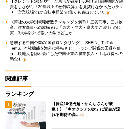
【クレジット決済代行・全東信が破産】63社もの金融機関が融
資をしながら「20年以上の粉飾決算」を見抜けなかったカラク
リ 営業現場では“自転車操業”の焦りも表出していた
《商社の大学別就職者数ランキングを解剖》三菱商事、三井物
産、住友商事への就職者は「東大・早大・慶大で約6割」の現
実 3大学以外で強い大学はどこか
急増する中国企業の“国籍ロンダリング” SHEIN、TikTok、
Temu…本社機能を海外に移転させ、トランプ関税の回避を狙
う 現地人を隠れ蓑にした中国企業の農業参入・土地取得への
懸念も
関連記事
ランキング
【資産10億円超・かんちさんが厳
1
選！】「キオクシアの次」に資金が流
れる期待の高…