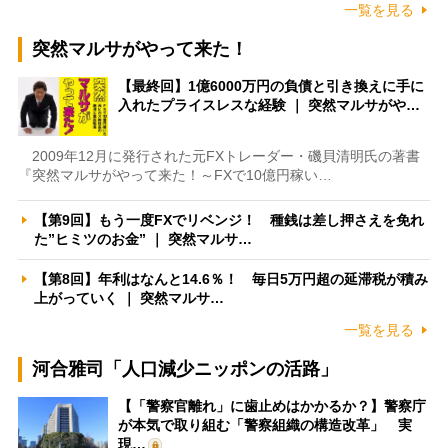
一覧を見る
突然マルサがやって来た！
【最終回】1億6000万円の負債と引き換えに手に
入れたプライスレスな経験 ｜ 突然マルサがや…
2009年12月に発行された元FXトレーダー・磯貝清明氏の著書
『突然マルサがやって来た！～FXで10億円稼い…
【第9回】もう一度FXでリベンジ！ 種銭は差し押さえを免れ
た”ヒミツのお金” ｜ 突然マルサ…
【第8回】年利はなんと14.6％！ 毎日5万円超の延滞税が積み
上がっていく ｜ 突然マルサ…
一覧を見る
河合雅司「人口減少ニッポンの活路」
【「警察官離れ」に歯止めはかかるか？】警察庁
が本気で取り組む「警察組織の構造改革」 実
現…