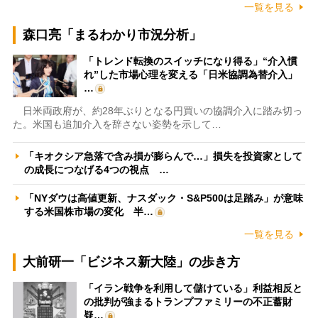
一覧を見る
森口亮「まるわかり市況分析」
「トレンド転換のスイッチになり得る」“介入慣
れ”した市場心理を変える「日米協調為替介入」
…
日米両政府が、約28年ぶりとなる円買いの協調介入に踏み切っ
た。米国も追加介入を辞さない姿勢を示して…
「キオクシア急落で含み損が膨らんで…」損失を投資家として
の成長につなげる4つの視点 …
「NYダウは高値更新、ナスダック・S&P500は足踏み」が意味
する米国株市場の変化 半…
一覧を見る
大前研一「ビジネス新大陸」の歩き方
「イラン戦争を利用して儲けている」利益相反と
の批判が強まるトランプファミリーの不正蓄財
疑…