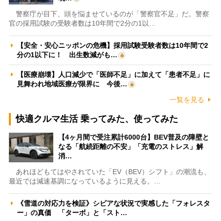
警察庁が目下、頭を悩ませているのが「警察官不足」だ。警察
官の採用試験の受験者数は10年間で2分の1以…
【安全・安心ニッポンの危機】採用試験受験者数は10年間で2
分の1以下に！ 出生数減がも…
【医療崩壊】人口減少で「医師不足」に加えて「患者不足」に
見舞われ地域医療が限界に 今後…
一覧を見る
快適クルマ生活 乗ってみた、使ってみた
【4ヶ月間で受注累計6000台】BEV普及の障壁と
なる「航続距離の不安」「充電のストレス」解
消…
あれほどもてはやされていた「EV（BEV）シフト」の潮流も、
最近では減速基調になっているように見える。…
《雪道の対応力を検証》シビアな状況で実感した「フォレスタ
ー」の真価 「ターボ」と「スト…