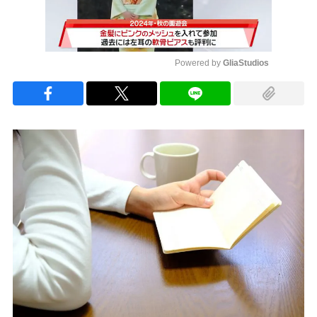
Powered by 
GliaStudios
Mute