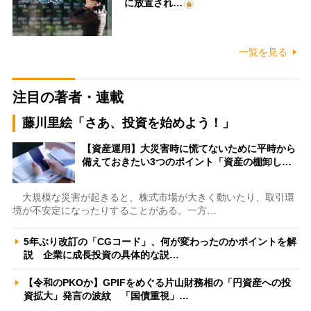
に放置され…
一覧を見る
注目の著者・連載
藤川里絵「さあ、投資を始めよう！」
【資産運用】大災害時に慌てないために平時から
備えておきたい3つのポイント「資産の棚卸し…
大規模な災害が起きると、株式市場が大きく動いたり、取引環
境が不安定になったりすることがある。一方…
5年ぶり改訂の「CGコード」、何が変わったのかポイントを解
説 企業に成長投資の具体的な説…
【令和のPKOか】GPIFをめぐる片山財務相の「円資産への投
資拡大」発言の波紋 「国債重視」…