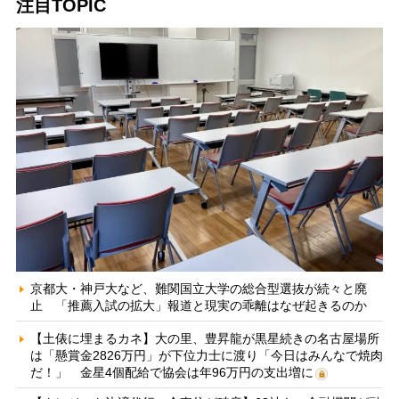
注目TOPIC
京都大・神戸大など、難関国立大学の総合型選抜が続々と廃
止 「推薦入試の拡大」報道と現実の乖離はなぜ起きるのか
【土俵に埋まるカネ】大の里、豊昇龍が黒星続きの名古屋場所
は「懸賞金2826万円」が下位力士に渡り「今日はみんなで焼肉
だ！」 金星4個配給で協会は年96万円の支出増に