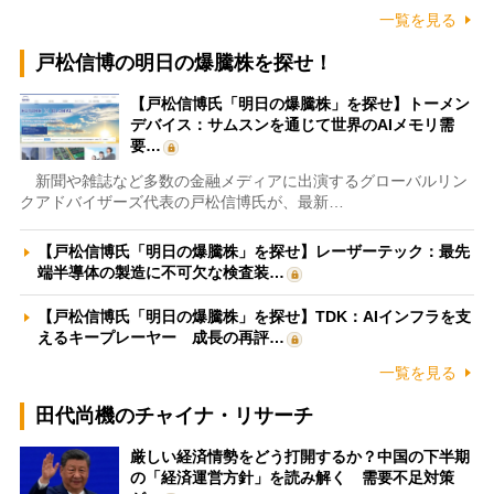
一覧を見る
戸松信博の明日の爆騰株を探せ！
【戸松信博氏「明日の爆騰株」を探せ】トーメン
デバイス：サムスンを通じて世界のAIメモリ需
要…
新聞や雑誌など多数の金融メディアに出演するグローバルリン
クアドバイザーズ代表の戸松信博氏が、最新…
【戸松信博氏「明日の爆騰株」を探せ】レーザーテック：最先
端半導体の製造に不可欠な検査装…
【戸松信博氏「明日の爆騰株」を探せ】TDK：AIインフラを支
えるキープレーヤー 成長の再評…
一覧を見る
田代尚機のチャイナ・リサーチ
厳しい経済情勢をどう打開するか？中国の下半期
の「経済運営方針」を読み解く 需要不足対策