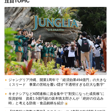
注目TOPIC
ジャングリア沖縄、開業1周年で「経済効果494億円」の大きな
ミスリード 事業の苦戦を覆い隠す“不透明すぎる巨大な数字”
キオクシアなどAI関連株に資金集中で“割安になった成長株”に
投資妙味 資産1.5億円超の坂本慎太郎さんが「絶好の仕込み
時」と考える防衛・食品銘柄を紹介