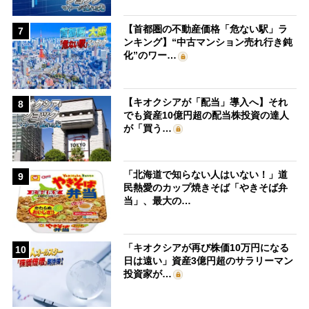
【首都圏の不動産価格「危ない駅」ラ
7
ンキング】“中古マンション売れ行き鈍
化”のワー…
【キオクシアが「配当」導入へ】それ
8
でも資産10億円超の配当株投資の達人
が「買う…
「北海道で知らない人はいない！」道
9
民熱愛のカップ焼きそば「やきそば弁
当」、最大の…
「キオクシアが再び株価10万円になる
10
日は遠い」資産3億円超のサラリーマン
投資家が…