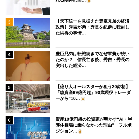
れる期待の高…
【天下統一を見据えた豊臣兄弟の経済
3
政策】秀吉が弟・秀長を紀伊に転封し
た納得の事情…
豊臣兄弟は転戦続きでなぜ軍費が続い
4
たのか？ 信長亡き後、秀吉・秀長の
突出した経済…
【億り人オールスターが狙う20銘柄】
5
「総資産69億円超」90歳現役トレーダ
ーから“10…
資産10億円超の投資家が明かす“AI・半
6
導体相場に乗らなかった理由” フルポ
ジション…