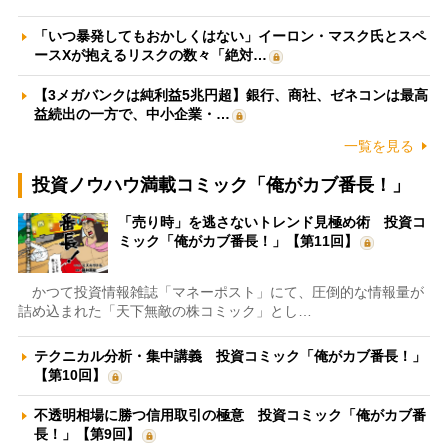
「いつ暴発してもおかしくはない」イーロン・マスク氏とスペ
ースXが抱えるリスクの数々「絶対…
【3メガバンクは純利益5兆円超】銀行、商社、ゼネコンは最高
益続出の一方で、中小企業・…
一覧を見る
投資ノウハウ満載コミック「俺がカブ番長！」
「売り時」を逃さないトレンド見極め術 投資コ
ミック「俺がカブ番長！」【第11回】
かつて投資情報雑誌「マネーポスト」にて、圧倒的な情報量が
詰め込まれた「天下無敵の株コミック」とし…
テクニカル分析・集中講義 投資コミック「俺がカブ番長！」
【第10回】
不透明相場に勝つ信用取引の極意 投資コミック「俺がカブ番
長！」【第9回】