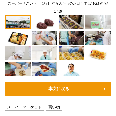
スーパー「さいち」に行列する人たちのお目当ては“おはぎ”だ
て
1
/
15
本文に戻る
スーパーマーケット
買い物