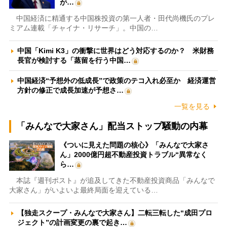
が…
中国経済に精通する中国株投資の第一人者・田代尚機氏のプレ
ミアム連載「チャイナ・リサーチ」。中国の…
中国「Kimi K3」の衝撃に世界はどう対応するのか？ 米財務
長官が検討する「蒸留を行う中国…
中国経済“予想外の低成長”で政策のテコ入れ必至か 経済運営
方針の修正で成長加速が予想さ…
一覧を見る
「みんなで大家さん」配当ストップ騒動の内幕
《ついに見えた問題の核心》「みんなで大家さ
ん」2000億円超不動産投資トラブル“異常なく
ら…
本誌『週刊ポスト』が追及してきた不動産投資商品「みんなで
大家さん」がいよいよ最終局面を迎えている…
【独走スクープ・みんなで大家さん】二転三転した“成田プロ
ジェクト”の計画変更の裏で起き…