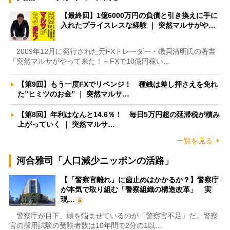
【最終回】1億6000万円の負債と引き換えに手に
入れたプライスレスな経験 ｜ 突然マルサがや…
2009年12月に発行された元FXトレーダー・磯貝清明氏の著書
『突然マルサがやって来た！～FXで10億円稼い…
【第9回】もう一度FXでリベンジ！ 種銭は差し押さえを免れ
た”ヒミツのお金” ｜ 突然マルサ…
【第8回】年利はなんと14.6％！ 毎日5万円超の延滞税が積み
上がっていく ｜ 突然マルサ…
一覧を見る
河合雅司「人口減少ニッポンの活路」
【「警察官離れ」に歯止めはかかるか？】警察庁
が本気で取り組む「警察組織の構造改革」 実
現…
警察庁が目下、頭を悩ませているのが「警察官不足」だ。警察
官の採用試験の受験者数は10年間で2分の1以…