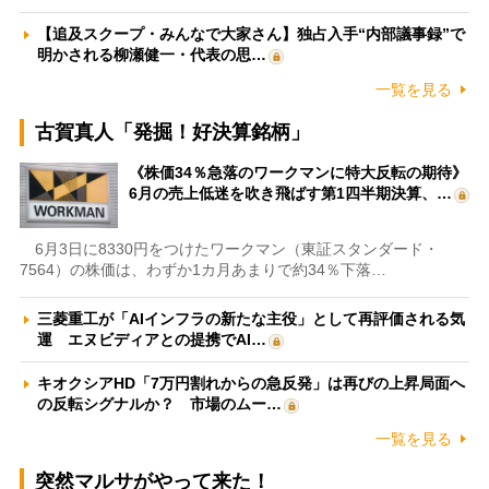
【追及スクープ・みんなで大家さん】独占入手“内部議事録”で
明かされる柳瀬健一・代表の思…
一覧を見る
古賀真人「発掘！好決算銘柄」
《株価34％急落のワークマンに特大反転の期待》
6月の売上低迷を吹き飛ばす第1四半期決算、…
6月3日に8330円をつけたワークマン（東証スタンダード・
7564）の株価は、わずか1カ月あまりで約34％下落…
三菱重工が「AIインフラの新たな主役」として再評価される気
運 エヌビディアとの提携でAI…
キオクシアHD「7万円割れからの急反発」は再びの上昇局面へ
の反転シグナルか？ 市場のムー…
一覧を見る
突然マルサがやって来た！