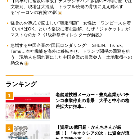
【納車時に複数の事故】テスラジャパン“多額のEV補助金”で注
文殺到、現場は大混乱 トラブル続発の背後に見え隠れす
る“イーロンの右腕”の影
猛暑のお葬式で悩ましい“喪服問題” 女性は「ワンピースを着
ていけばOK」という俗説に潜む誤解、なぜ「ジャケット」が
マストなのか？《1級葬祭ディレクターが解説》
急増する中国企業の“国籍ロンダリング” SHEIN、TikTok、
Temu…本社機能を海外に移転させ、トランプ関税の回避を狙
う 現地人を隠れ蓑にした中国企業の農業参入・土地取得への
懸念も
ランキング
老舗遊技機メーカー・豊丸産業がパチ
1
ンコ事業停止の背景 大手と中小の格
差拡大に拍車…
【資産10億円超・かんちさんが厳
2
選！】「キオクシアの次」に資金が流