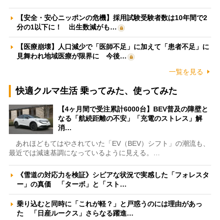
【安全・安心ニッポンの危機】採用試験受験者数は10年間で2
分の1以下に！ 出生数減がも…
【医療崩壊】人口減少で「医師不足」に加えて「患者不足」に
見舞われ地域医療が限界に 今後…
一覧を見る
快適クルマ生活 乗ってみた、使ってみた
【4ヶ月間で受注累計6000台】BEV普及の障壁と
なる「航続距離の不安」「充電のストレス」解
消…
あれほどもてはやされていた「EV（BEV）シフト」の潮流も、
最近では減速基調になっているように見える。…
《雪道の対応力を検証》シビアな状況で実感した「フォレスタ
ー」の真価 「ターボ」と「スト…
乗り込むと同時に「これが軽？」と戸惑うのには理由があっ
た 「日産ルークス」さらなる躍進…