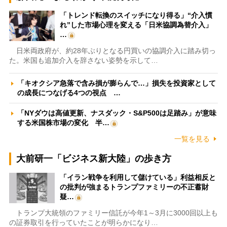
「トレンド転換のスイッチになり得る」“介入慣
れ”した市場心理を変える「日米協調為替介入」
…
日米両政府が、約28年ぶりとなる円買いの協調介入に踏み切っ
た。米国も追加介入を辞さない姿勢を示して…
「キオクシア急落で含み損が膨らんで…」損失を投資家として
の成長につなげる4つの視点 …
「NYダウは高値更新、ナスダック・S&P500は足踏み」が意味
する米国株市場の変化 半…
一覧を見る
大前研一「ビジネス新大陸」の歩き方
「イラン戦争を利用して儲けている」利益相反と
の批判が強まるトランプファミリーの不正蓄財
疑…
トランプ大統領のファミリー信託が今年1～3月に3000回以上も
の証券取引を行っていたことが明らかになり…