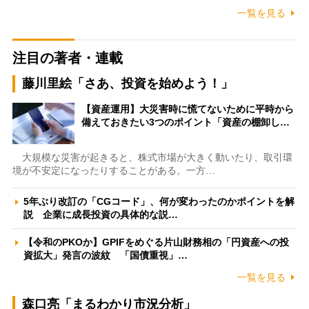
一覧を見る
注目の著者・連載
藤川里絵「さあ、投資を始めよう！」
【資産運用】大災害時に慌てないために平時から
備えておきたい3つのポイント「資産の棚卸し…
大規模な災害が起きると、株式市場が大きく動いたり、取引環
境が不安定になったりすることがある。一方…
5年ぶり改訂の「CGコード」、何が変わったのかポイントを解
説 企業に成長投資の具体的な説…
【令和のPKOか】GPIFをめぐる片山財務相の「円資産への投
資拡大」発言の波紋 「国債重視」…
一覧を見る
森口亮「まるわかり市況分析」