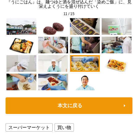
てい
『うにごはん』は、麺つゆと酒を混ぜ込んだ「染めご飯」に、見
『
栄えよくうにを盛り付けていく
11
/
15
本文に戻る
スーパーマーケット
買い物