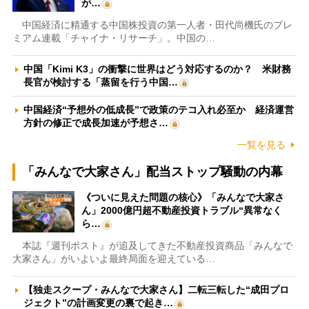
が…
中国経済に精通する中国株投資の第一人者・田代尚機氏のプレ
ミアム連載「チャイナ・リサーチ」。中国の…
中国「Kimi K3」の衝撃に世界はどう対応するのか？ 米財務
長官が検討する「蒸留を行う中国…
中国経済“予想外の低成長”で政策のテコ入れ必至か 経済運営
方針の修正で成長加速が予想さ…
一覧を見る
「みんなで大家さん」配当ストップ騒動の内幕
《ついに見えた問題の核心》「みんなで大家さ
ん」2000億円超不動産投資トラブル“異常なく
ら…
本誌『週刊ポスト』が追及してきた不動産投資商品「みんなで
大家さん」がいよいよ最終局面を迎えている…
【独走スクープ・みんなで大家さん】二転三転した“成田プロ
ジェクト”の計画変更の裏で起き…