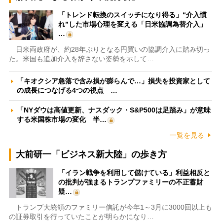
「トレンド転換のスイッチになり得る」“介入慣
れ”した市場心理を変える「日米協調為替介入」
…
日米両政府が、約28年ぶりとなる円買いの協調介入に踏み切っ
た。米国も追加介入を辞さない姿勢を示して…
「キオクシア急落で含み損が膨らんで…」損失を投資家として
の成長につなげる4つの視点 …
「NYダウは高値更新、ナスダック・S&P500は足踏み」が意味
する米国株市場の変化 半…
一覧を見る
大前研一「ビジネス新大陸」の歩き方
「イラン戦争を利用して儲けている」利益相反と
の批判が強まるトランプファミリーの不正蓄財
疑…
トランプ大統領のファミリー信託が今年1～3月に3000回以上も
の証券取引を行っていたことが明らかになり…