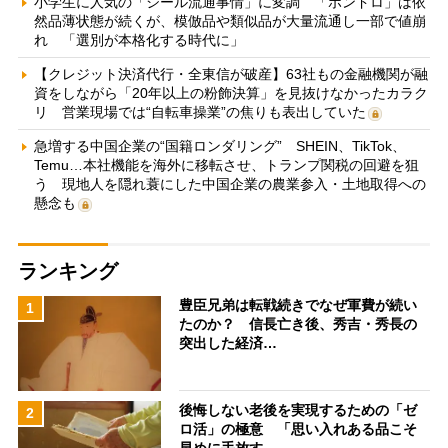
小学生に人気の「シール流通事情」に変調 「ボンドロ」は依
然品薄状態が続くが、模倣品や類似品が大量流通し一部で値崩
れ 「選別が本格化する時代に」
【クレジット決済代行・全東信が破産】63社もの金融機関が融
資をしながら「20年以上の粉飾決算」を見抜けなかったカラク
リ 営業現場では“自転車操業”の焦りも表出していた
急増する中国企業の“国籍ロンダリング” SHEIN、TikTok、
Temu…本社機能を海外に移転させ、トランプ関税の回避を狙
う 現地人を隠れ蓑にした中国企業の農業参入・土地取得への
懸念も
ランキング
豊臣兄弟は転戦続きでなぜ軍費が続い
1
たのか？ 信長亡き後、秀吉・秀長の
突出した経済…
後悔しない老後を実現するための「ゼ
2
ロ活」の極意 「思い入れある品こそ