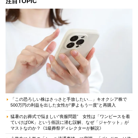
注目TOPIC
「この恐ろしい株はさっさと手放したい…」キオクシア株で
500万円の利益を出した女性が“夢よもう一度”と再購入
猛暑のお葬式で悩ましい“喪服問題” 女性は「ワンピースを着
ていけばOK」という俗説に潜む誤解、なぜ「ジャケット」が
マストなのか？《1級葬祭ディレクターが解説》