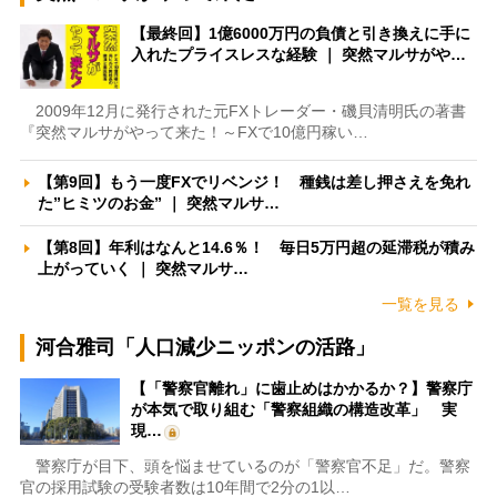
【最終回】1億6000万円の負債と引き換えに手に
入れたプライスレスな経験 ｜ 突然マルサがや…
2009年12月に発行された元FXトレーダー・磯貝清明氏の著書
『突然マルサがやって来た！～FXで10億円稼い…
【第9回】もう一度FXでリベンジ！ 種銭は差し押さえを免れ
た”ヒミツのお金” ｜ 突然マルサ…
【第8回】年利はなんと14.6％！ 毎日5万円超の延滞税が積み
上がっていく ｜ 突然マルサ…
一覧を見る
河合雅司「人口減少ニッポンの活路」
【「警察官離れ」に歯止めはかかるか？】警察庁
が本気で取り組む「警察組織の構造改革」 実
現…
警察庁が目下、頭を悩ませているのが「警察官不足」だ。警察
官の採用試験の受験者数は10年間で2分の1以…