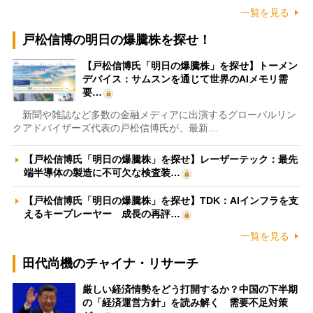
一覧を見る
戸松信博の明日の爆騰株を探せ！
【戸松信博氏「明日の爆騰株」を探せ】トーメン
デバイス：サムスンを通じて世界のAIメモリ需
要…
新聞や雑誌など多数の金融メディアに出演するグローバルリン
クアドバイザーズ代表の戸松信博氏が、最新…
【戸松信博氏「明日の爆騰株」を探せ】レーザーテック：最先
端半導体の製造に不可欠な検査装…
【戸松信博氏「明日の爆騰株」を探せ】TDK：AIインフラを支
えるキープレーヤー 成長の再評…
一覧を見る
田代尚機のチャイナ・リサーチ
厳しい経済情勢をどう打開するか？中国の下半期
の「経済運営方針」を読み解く 需要不足対策