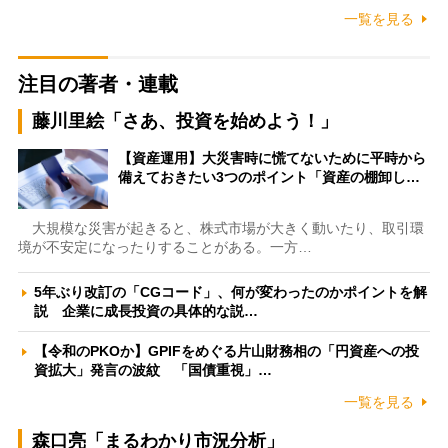
一覧を見る
注目の著者・連載
藤川里絵「さあ、投資を始めよう！」
【資産運用】大災害時に慌てないために平時から
備えておきたい3つのポイント「資産の棚卸し…
大規模な災害が起きると、株式市場が大きく動いたり、取引環
境が不安定になったりすることがある。一方…
5年ぶり改訂の「CGコード」、何が変わったのかポイントを解
説 企業に成長投資の具体的な説…
【令和のPKOか】GPIFをめぐる片山財務相の「円資産への投
資拡大」発言の波紋 「国債重視」…
一覧を見る
森口亮「まるわかり市況分析」