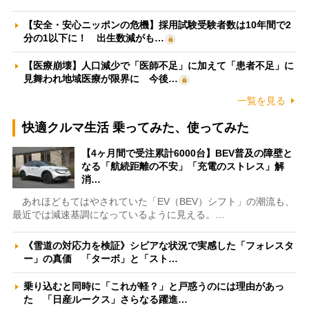
【安全・安心ニッポンの危機】採用試験受験者数は10年間で2
分の1以下に！ 出生数減がも…
【医療崩壊】人口減少で「医師不足」に加えて「患者不足」に
見舞われ地域医療が限界に 今後…
一覧を見る
快適クルマ生活 乗ってみた、使ってみた
【4ヶ月間で受注累計6000台】BEV普及の障壁と
なる「航続距離の不安」「充電のストレス」解
消…
あれほどもてはやされていた「EV（BEV）シフト」の潮流も、
最近では減速基調になっているように見える。…
《雪道の対応力を検証》シビアな状況で実感した「フォレスタ
ー」の真価 「ターボ」と「スト…
乗り込むと同時に「これが軽？」と戸惑うのには理由があっ
た 「日産ルークス」さらなる躍進…