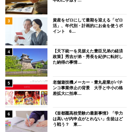
早めに手放す…
資産をゼロにして最期を迎える「ゼロ
3
活」、年代別・計画的にお金を使うポ
イント 6…
【天下統一を見据えた豊臣兄弟の経済
4
政策】秀吉が弟・秀長を紀伊に転封し
た納得の事情…
老舗遊技機メーカー・豊丸産業がパチ
5
ンコ事業停止の背景 大手と中小の格
差拡大に拍車…
《首都圏高校受験の最新事情》「学力
6
は高いが内申点がとれない」生徒はど
う戦う？ 東…