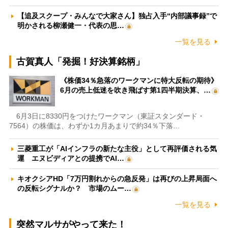
【追及スクープ・みんなで大家さん】独占入手“内部議事録”で
明かされる柳瀬健一・代表の思…
一覧を見る
古賀真人「発掘！好決算銘柄」
《株価34％急落のワークマンに特大反転の期待》
6月の売上低迷を吹き飛ばす第1四半期決算、…
6月3日に8330円をつけたワークマン（東証スタンダード・
7564）の株価は、わずか1カ月あまりで約34％下落…
三菱重工が「AIインフラの新たな主役」として再評価される気
運 エヌビディアとの提携でAI…
キオクシアHD「7万円割れからの急反発」は再びの上昇局面へ
の反転シグナルか？ 市場のムー…
一覧を見る
突然マルサがやって来た！