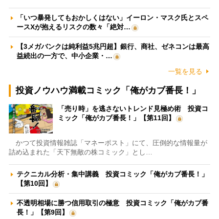
「いつ暴発してもおかしくはない」イーロン・マスク氏とスペ
ースXが抱えるリスクの数々「絶対…
【3メガバンクは純利益5兆円超】銀行、商社、ゼネコンは最高
益続出の一方で、中小企業・…
一覧を見る
投資ノウハウ満載コミック「俺がカブ番長！」
「売り時」を逃さないトレンド見極め術 投資コ
ミック「俺がカブ番長！」【第11回】
かつて投資情報雑誌「マネーポスト」にて、圧倒的な情報量が
詰め込まれた「天下無敵の株コミック」とし…
テクニカル分析・集中講義 投資コミック「俺がカブ番長！」
【第10回】
不透明相場に勝つ信用取引の極意 投資コミック「俺がカブ番
長！」【第9回】