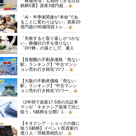
「株価倍増」も期待できる注目
銘柄5選】資産3億円超…
「AI・半導体関連が“本命”であ
ることに変わりはない」資産20
億円超の90歳現役トレ…
「失敗すると取り返しがつかな
い」葬儀社の手を借りない
「DIY葬」の落とし穴 素人
に…
【首都圏の不動産価格「危ない
駅」ランキング】“中古マンシ
ョン売れ行き鈍化”のワ…
【大阪の不動産価格「危ない
駅」ランキング】“中古マンシ
ョン売れ行き鈍化”のワー…
《2年弱で資産17.5倍の元証券
マンが「キオクシア急落で次に
狙う」5銘柄を公開》1…
【キオクシア・ショックの後に
狙う5銘柄】イベント投資家の
億り人・羽根英樹氏が…