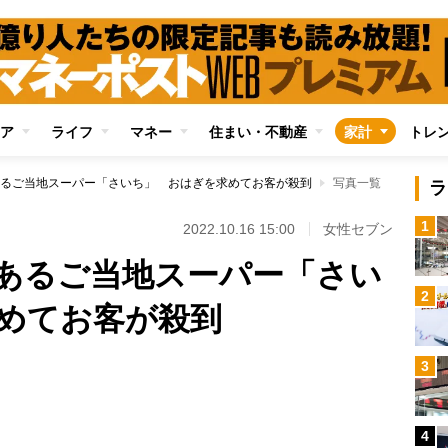
ア
ライフ
マネー
住まい・不動産
家計
トレ
るご当地スーパー「さいち」 おはぎを求めてお客が殺到
写真一覧
ラ
1
2022.10.16 15:00
女性セブン
あるご当地スーパー「さい
2
めてお客が殺到
3
Loaded
:
100.00%
4