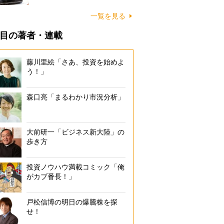
一覧を見る
目の著者・連載
藤川里絵「さあ、投資を始めよ
う！」
森口亮「まるわかり市況分析」
大前研一「ビジネス新大陸」の
歩き方
投資ノウハウ満載コミック「俺
がカブ番長！」
戸松信博の明日の爆騰株を探
せ！
「『さいち』の味を引き継いでいきます」（代表取締役の佐藤浩