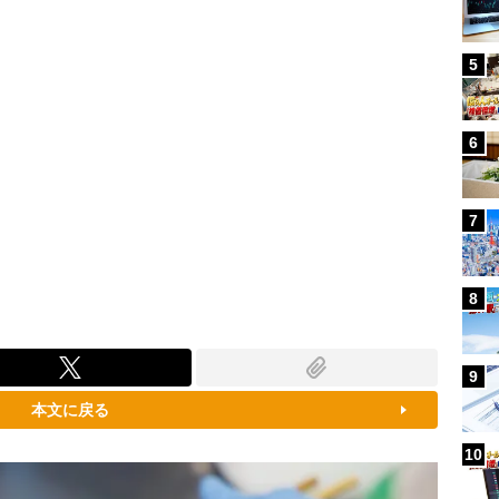
5
6
7
8
9
本文に戻る
10