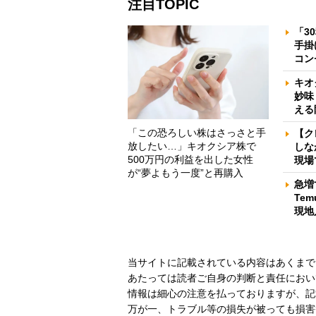
注目TOPIC
「3
手掛
コン
キオ
妙味
える
「この恐ろしい株はさっさと手
【ク
放したい…」キオクシア株で
しな
500万円の利益を出した女性
現場
が“夢よもう一度”と再購入
急増
Te
現地
当サイトに記載されている内容はあくまで
あたっては読者ご自身の判断と責任におい
情報は細心の注意を払っておりますが、記
万が一、トラブル等の損失が被っても損害