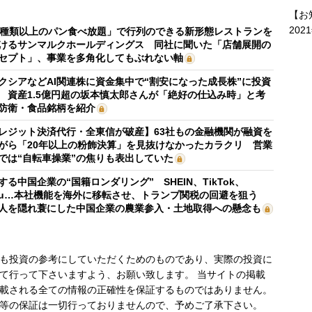
【お
202
0種類以上のパン食べ放題」で行列のできる新形態レストランを
けるサンマルクホールディングス 同社に聞いた「店舗展開の
セプト」、事業を多角化してもぶれない軸
クシアなどAI関連株に資金集中で“割安になった成長株”に投資
 資産1.5億円超の坂本慎太郎さんが「絶好の仕込み時」と考
防衛・食品銘柄を紹介
レジット決済代行・全東信が破産】63社もの金融機関が融資を
がら「20年以上の粉飾決算」を見抜けなかったカラクリ 営業
では“自転車操業”の焦りも表出していた
する中国企業の“国籍ロンダリング” SHEIN、TikTok、
mu…本社機能を海外に移転させ、トランプ関税の回避を狙う
人を隠れ蓑にした中国企業の農業参入・土地取得への懸念も
も投資の参考にしていただくためのものであり、実際の投資に
て行って下さいますよう、お願い致します。 当サイトの掲載
載される全ての情報の正確性を保証するものではありません。
等の保証は一切行っておりませんので、予めご了承下さい。