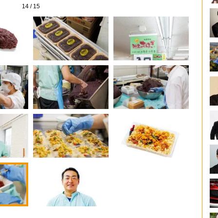
14
/
15