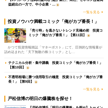
益続出の一方で、中小企業・…
一覧を見る
投資ノウハウ満載コミック「俺がカブ番長！」
「売り時」を逃さないトレンド見極め術 投資コ
ミック「俺がカブ番長！」【第11回】
かつて投資情報雑誌「マネーポスト」にて、圧倒的な情報量が
詰め込まれた「天下無敵の株コミック」とし…
テクニカル分析・集中講義 投資コミック「俺がカブ番長！」
【第10回】
不透明相場に勝つ信用取引の極意 投資コミック「俺がカブ番
長！」【第9回】
一覧を見る
戸松信博の明日の爆騰株を探せ！
【戸松信博氏「明日の爆騰株」を探せ】トーメン