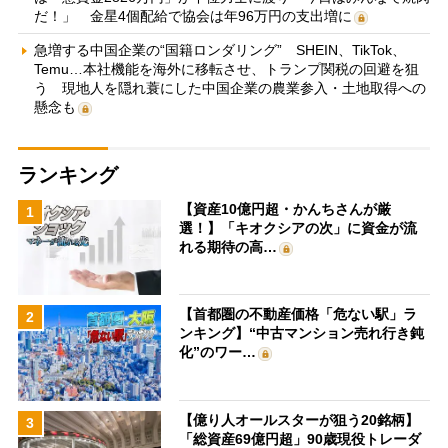
だ！」 金星4個配給で協会は年96万円の支出増に
急増する中国企業の“国籍ロンダリング” SHEIN、TikTok、
Temu…本社機能を海外に移転させ、トランプ関税の回避を狙
う 現地人を隠れ蓑にした中国企業の農業参入・土地取得への
懸念も
ランキング
【資産10億円超・かんちさんが厳
1
選！】「キオクシアの次」に資金が流
れる期待の高…
【首都圏の不動産価格「危ない駅」ラ
2
ンキング】“中古マンション売れ行き鈍
化”のワー…
【億り人オールスターが狙う20銘柄】
3
「総資産69億円超」90歳現役トレーダ