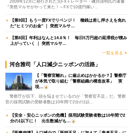
2009年12月に発行された元FXトレーダー・磯貝清明氏の著書
『突然マルサがやって来た！～FXで10億円稼い…
【第9回】もう一度FXでリベンジ！ 種銭は差し押さえを免れ
た”ヒミツのお金” ｜ 突然マルサ…
【第8回】年利はなんと14.6％！ 毎日5万円超の延滞税が積み
上がっていく ｜ 突然マルサ…
一覧を見る
河合雅司「人口減少ニッポンの活路」
【「警察官離れ」に歯止めはかかるか？】警察庁
が本気で取り組む「警察組織の構造改革」 実
現…
警察庁が目下、頭を悩ませているのが「警察官不足」だ。警察
官の採用試験の受験者数は10年間で2分の1以…
【安全・安心ニッポンの危機】採用試験受験者数は10年間で2
分の1以下に！ 出生数減がも…
【医療崩壊】人口減少で「医師不足」に加えて「患者不足」に