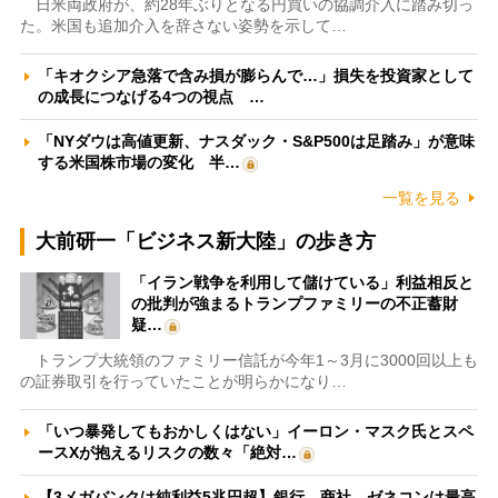
日米両政府が、約28年ぶりとなる円買いの協調介入に踏み切っ
た。米国も追加介入を辞さない姿勢を示して…
「キオクシア急落で含み損が膨らんで…」損失を投資家として
の成長につなげる4つの視点 …
「NYダウは高値更新、ナスダック・S&P500は足踏み」が意味
する米国株市場の変化 半…
一覧を見る
大前研一「ビジネス新大陸」の歩き方
「イラン戦争を利用して儲けている」利益相反と
の批判が強まるトランプファミリーの不正蓄財
疑…
トランプ大統領のファミリー信託が今年1～3月に3000回以上も
の証券取引を行っていたことが明らかになり…
「いつ暴発してもおかしくはない」イーロン・マスク氏とスペ
ースXが抱えるリスクの数々「絶対…
【3メガバンクは純利益5兆円超】銀行、商社、ゼネコンは最高