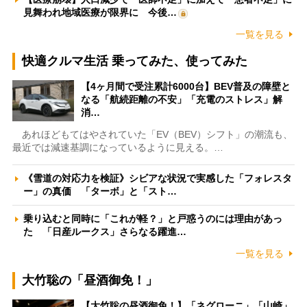
見舞われ地域医療が限界に 今後…
一覧を見る
快適クルマ生活 乗ってみた、使ってみた
【4ヶ月間で受注累計6000台】BEV普及の障壁と
なる「航続距離の不安」「充電のストレス」解
消…
あれほどもてはやされていた「EV（BEV）シフト」の潮流も、
最近では減速基調になっているように見える。…
《雪道の対応力を検証》シビアな状況で実感した「フォレスタ
ー」の真価 「ターボ」と「スト…
乗り込むと同時に「これが軽？」と戸惑うのには理由があっ
た 「日産ルークス」さらなる躍進…
一覧を見る
大竹聡の「昼酒御免！」
【大竹聡の昼酒御免！】「ネグローニ」「山崎」