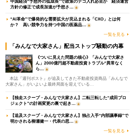
中国経済“予想外の低成長”で政策のテコ入れ必至か 経済運営
方針の修正で成長加速が予想さ…
“AI革命”で爆発的な需要拡大が見込まれる「CXO」とは何
か？ 高い競争力を持つ中国の医薬品…
一覧を見る
「みんなで大家さん」配当ストップ騒動の内幕
《ついに見えた問題の核心》「みんなで大家さ
ん」2000億円超不動産投資トラブル“異常なく
ら…
本誌『週刊ポスト』が追及してきた不動産投資商品「みんなで
大家さん」がいよいよ最終局面を迎えている…
【独走スクープ・みんなで大家さん】二転三転した“成田プロ
ジェクト”の計画変更の裏で起き…
【追及スクープ・みんなで大家さん】独占入手“内部議事録”で
明かされる柳瀬健一・代表の思…
一覧を見る