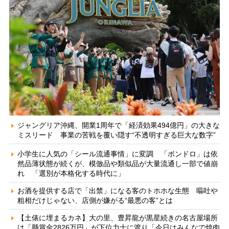
ジャングリア沖縄、開業1周年で「経済効果494億円」の大きな
ミスリード 事業の苦戦を覆い隠す“不透明すぎる巨大な数字”
小学生に人気の「シール流通事情」に変調 「ボンドロ」は依
然品薄状態が続くが、模倣品や類似品が大量流通し一部で値崩
れ 「選別が本格化する時代に」
お酒を提供する店で「出禁」になる客のトホホな生態 嘔吐や
粗相だけじゃない、店側が嫌がる“最悪の客”とは
【土俵に埋まるカネ】大の里、豊昇龍が黒星続きの名古屋場所
は「懸賞金2826万円」が下位力士に渡り「今日はみんなで焼肉