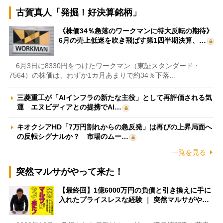
古賀真人「発掘！好決算銘柄」
《株価34％急落のワークマンに特大反転の期待》
6月の売上低迷を吹き飛ばす第1四半期決算、…
6月3日に8330円をつけたワークマン（東証スタンダード・
7564）の株価は、わずか1カ月あまりで約34％下落…
三菱重工が「AIインフラの新たな主役」として再評価される気
運 エヌビディアとの提携でAI…
キオクシアHD「7万円割れからの急反発」は再びの上昇局面へ
の反転シグナルか？ 市場のムー…
一覧を見る
突然マルサがやって来た！
【最終回】1億6000万円の負債と引き換えに手に
入れたプライスレスな経験 ｜ 突然マルサがや…