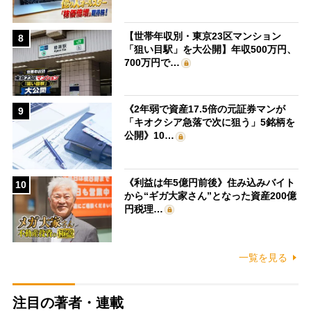
【世帯年収別・東京23区マンション
8
「狙い目駅」を大公開】年収500万円、
700万円で…
《2年弱で資産17.5倍の元証券マンが
9
「キオクシア急落で次に狙う」5銘柄を
公開》10…
《利益は年5億円前後》住み込みバイト
10
から“ギガ大家さん”となった資産200億
円税理…
一覧を見る
注目の著者・連載