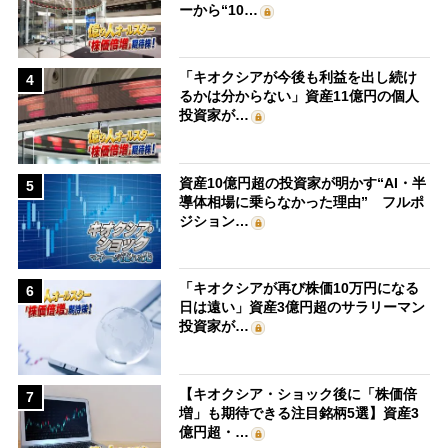
ーから“10…
「キオクシアが今後も利益を出し続け
4
るかは分からない」資産11億円の個人
投資家が…
資産10億円超の投資家が明かす“AI・半
5
導体相場に乗らなかった理由” フルポ
ジション…
「キオクシアが再び株価10万円になる
6
日は遠い」資産3億円超のサラリーマン
投資家が…
【キオクシア・ショック後に「株価倍
7
増」も期待できる注目銘柄5選】資産3
億円超・…