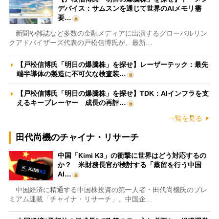
デバイス：サムスンを通じて世界のAIメモリ需
要…
新聞や雑誌など多数の金融メディアに出演するグローバルリン
クアドバイザーズ代表の戸松信博氏が、最新…
【戸松信博氏「明日の爆騰株」を探せ】レーザーテック：最先
端半導体の製造に不可欠な検査装…
【戸松信博氏「明日の爆騰株」を探せ】TDK：AIインフラを支
えるキープレーヤー 成長の再評…
一覧を見る
田代尚機のチャイナ・リサーチ
中国「Kimi K3」の衝撃に世界はどう対応するの
か？ 米財務長官が検討する「蒸留を行う中国
AI…
中国経済に精通する中国株投資の第一人者・田代尚機氏のプレ
ミアム連載「チャイナ・リサーチ」。中国企…