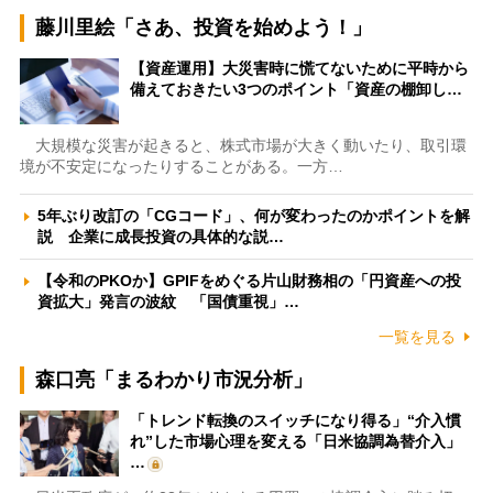
藤川里絵「さあ、投資を始めよう！」
【資産運用】大災害時に慌てないために平時から
備えておきたい3つのポイント「資産の棚卸し…
大規模な災害が起きると、株式市場が大きく動いたり、取引環
境が不安定になったりすることがある。一方…
5年ぶり改訂の「CGコード」、何が変わったのかポイントを解
説 企業に成長投資の具体的な説…
【令和のPKOか】GPIFをめぐる片山財務相の「円資産への投
資拡大」発言の波紋 「国債重視」…
一覧を見る
森口亮「まるわかり市況分析」
「トレンド転換のスイッチになり得る」“介入慣
れ”した市場心理を変える「日米協調為替介入」
…