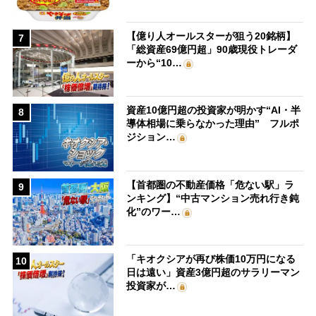
【億り人オールスターが狙う20銘柄】
7
「総資産69億円超」90歳現役トレーダ
ーから“10…
資産10億円超の投資家が明かす“AI・半
8
導体相場に乗らなかった理由” フルポ
ジション…
【首都圏の不動産価格「危ない駅」ラ
9
ンキング】“中古マンション売れ行き鈍
化”のワー…
「キオクシアが再び株価10万円になる
10
日は遠い」資産3億円超のサラリーマン
投資家が…