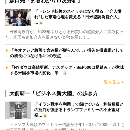
森口亮「まるわかり市況分析」
「トレンド転換のスイッチになり得る」“介入慣
れ”した市場心理を変える「日米協調為替介入」
…
日米両政府が、約28年ぶりとなる円買いの協調介入に踏み切っ
た。米国も追加介入を辞さない姿勢を示して…
「キオクシア急落で含み損が膨らんで…」損失を投資家として
の成長につなげる4つの視点 …
「NYダウは高値更新、ナスダック・S&P500は足踏み」が意味
する米国株市場の変化 半…
一覧を見る
大前研一「ビジネス新大陸」の歩き方
「イラン戦争を利用して儲けている」利益相反と
の批判が強まるトランプファミリーの不正蓄財
疑…
トランプ大統領のファミリー信託が今年1～3月に3000回以上も
の証券取引を行っていたことが明らかになり…