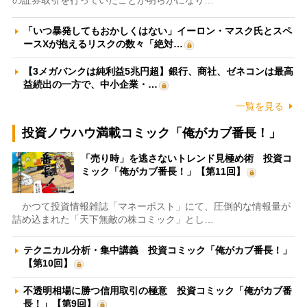
「いつ暴発してもおかしくはない」イーロン・マスク氏とスペ
ースXが抱えるリスクの数々「絶対…
【3メガバンクは純利益5兆円超】銀行、商社、ゼネコンは最高
益続出の一方で、中小企業・…
一覧を見る
投資ノウハウ満載コミック「俺がカブ番長！」
「売り時」を逃さないトレンド見極め術 投資コ
ミック「俺がカブ番長！」【第11回】
かつて投資情報雑誌「マネーポスト」にて、圧倒的な情報量が
詰め込まれた「天下無敵の株コミック」とし…
テクニカル分析・集中講義 投資コミック「俺がカブ番長！」
【第10回】
不透明相場に勝つ信用取引の極意 投資コミック「俺がカブ番
長！」【第9回】