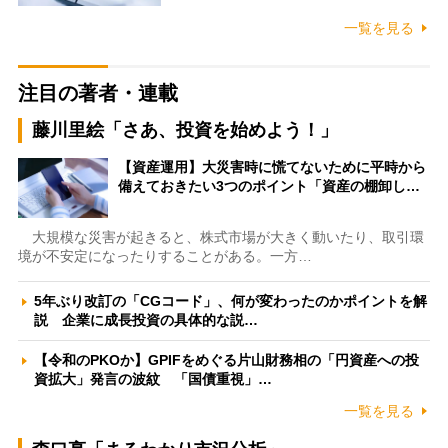
一覧を見る
注目の著者・連載
藤川里絵「さあ、投資を始めよう！」
【資産運用】大災害時に慌てないために平時から
備えておきたい3つのポイント「資産の棚卸し…
大規模な災害が起きると、株式市場が大きく動いたり、取引環
境が不安定になったりすることがある。一方…
5年ぶり改訂の「CGコード」、何が変わったのかポイントを解
説 企業に成長投資の具体的な説…
【令和のPKOか】GPIFをめぐる片山財務相の「円資産への投
資拡大」発言の波紋 「国債重視」…
一覧を見る