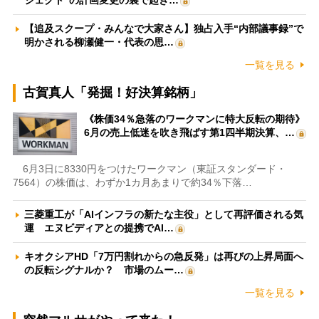
【追及スクープ・みんなで大家さん】独占入手“内部議事録”で
明かされる柳瀬健一・代表の思…
一覧を見る
古賀真人「発掘！好決算銘柄」
《株価34％急落のワークマンに特大反転の期待》
6月の売上低迷を吹き飛ばす第1四半期決算、…
6月3日に8330円をつけたワークマン（東証スタンダード・
7564）の株価は、わずか1カ月あまりで約34％下落…
三菱重工が「AIインフラの新たな主役」として再評価される気
運 エヌビディアとの提携でAI…
キオクシアHD「7万円割れからの急反発」は再びの上昇局面へ
の反転シグナルか？ 市場のムー…
一覧を見る