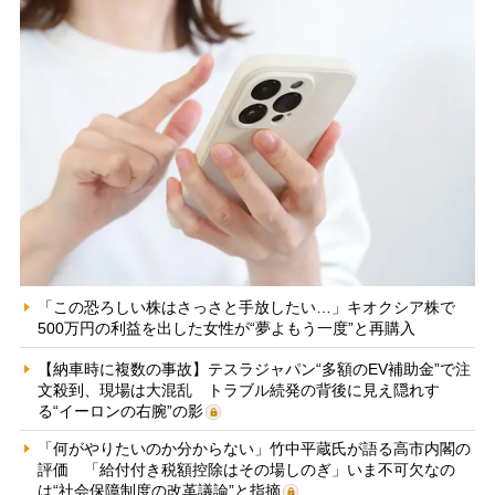
「この恐ろしい株はさっさと手放したい…」キオクシア株で
500万円の利益を出した女性が“夢よもう一度”と再購入
【納車時に複数の事故】テスラジャパン“多額のEV補助金”で注
文殺到、現場は大混乱 トラブル続発の背後に見え隠れす
る“イーロンの右腕”の影
「何がやりたいのか分からない」竹中平蔵氏が語る高市内閣の
評価 「給付付き税額控除はその場しのぎ」いま不可欠なの
は“社会保障制度の改革議論”と指摘