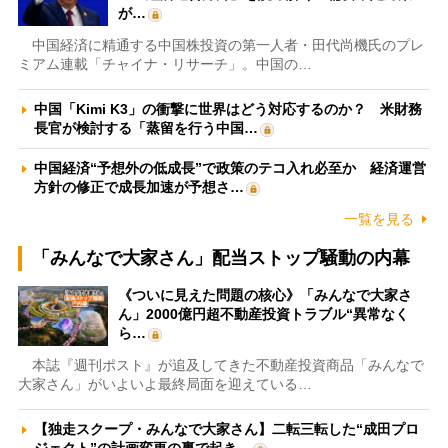
が…
中国経済に精通する中国株投資の第一人者・田代尚機氏のプレ
ミアム連載「チャイナ・リサーチ」。中国の…
中国「Kimi K3」の衝撃に世界はどう対応するのか？ 米財務
長官が検討する「蒸留を行う中国…
中国経済“予想外の低成長”で政策のテコ入れ必至か 経済運営
方針の修正で成長加速が予想さ…
一覧を見る
「みんなで大家さん」配当ストップ騒動の内幕
《ついに見えた問題の核心》「みんなで大家さ
ん」2000億円超不動産投資トラブル“異常なく
ら…
本誌『週刊ポスト』が追及してきた不動産投資商品「みんなで
大家さん」がいよいよ最終局面を迎えている…
【独走スクープ・みんなで大家さん】二転三転した“成田プロ
ジェクト”の計画変更の裏で起き…