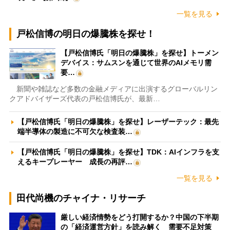
一覧を見る
戸松信博の明日の爆騰株を探せ！
【戸松信博氏「明日の爆騰株」を探せ】トーメン
デバイス：サムスンを通じて世界のAIメモリ需
要…
新聞や雑誌など多数の金融メディアに出演するグローバルリン
クアドバイザーズ代表の戸松信博氏が、最新…
【戸松信博氏「明日の爆騰株」を探せ】レーザーテック：最先
端半導体の製造に不可欠な検査装…
【戸松信博氏「明日の爆騰株」を探せ】TDK：AIインフラを支
えるキープレーヤー 成長の再評…
一覧を見る
田代尚機のチャイナ・リサーチ
厳しい経済情勢をどう打開するか？中国の下半期
の「経済運営方針」を読み解く 需要不足対策