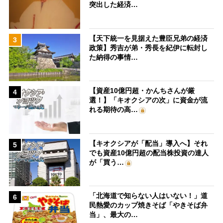
突出した経済…
【天下統一を見据えた豊臣兄弟の経済
3
政策】秀吉が弟・秀長を紀伊に転封し
た納得の事情…
【資産10億円超・かんちさんが厳
4
選！】「キオクシアの次」に資金が流
れる期待の高…
【キオクシアが「配当」導入へ】それ
5
でも資産10億円超の配当株投資の達人
が「買う…
「北海道で知らない人はいない！」道
6
民熱愛のカップ焼きそば「やきそば弁
当」、最大の…