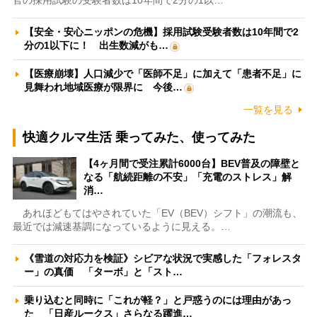
【安全・安心ニッポンの危機】採用試験受験者数は10年間で2
分の1以下に！ 出生数減がも…
【医療崩壊】人口減少で「医師不足」に加えて「患者不足」に
見舞われ地域医療が限界に 今後…
一覧を見る
快適クルマ生活 乗ってみた、使ってみた
【4ヶ月間で受注累計6000台】BEV普及の障壁と
なる「航続距離の不安」「充電のストレス」解
消…
あれほどもてはやされていた「EV（BEV）シフト」の潮流も、
最近では減速基調になっているように見える。…
《雪道の対応力を検証》シビアな状況で実感した「フォレスタ
ー」の真価 「ターボ」と「スト…
乗り込むと同時に「これが軽？」と戸惑うのには理由があっ
た 「日産ルークス」さらなる躍進…