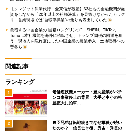
【クレジット決済代行・全東信が破産】63社もの金融機関が融
資をしながら「20年以上の粉飾決算」を見抜けなかったカラク
リ 営業現場では“自転車操業”の焦りも表出していた
急増する中国企業の“国籍ロンダリング” SHEIN、TikTok、
Temu…本社機能を海外に移転させ、トランプ関税の回避を狙
う 現地人を隠れ蓑にした中国企業の農業参入・土地取得への
懸念も
関連記事
ランキング
老舗遊技機メーカー・豊丸産業がパチ
1
ンコ事業停止の背景 大手と中小の格
差拡大に拍車…
豊臣兄弟は転戦続きでなぜ軍費が続い
2
たのか？ 信長亡き後、秀吉・秀長の