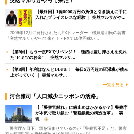
突然マルサがやって来た！
【最終回】1億6000万円の負債と引き換えに手に
入れたプライスレスな経験 ｜ 突然マルサがや…
2009年12月に発行された元FXトレーダー・磯貝清明氏の著書
『突然マルサがやって来た！～FXで10億円稼い…
【第9回】もう一度FXでリベンジ！ 種銭は差し押さえを免れ
た”ヒミツのお金” ｜ 突然マルサ…
【第8回】年利はなんと14.6％！ 毎日5万円超の延滞税が積み
上がっていく ｜ 突然マルサ…
一覧を見る
河合雅司「人口減少ニッポンの活路」
【「警察官離れ」に歯止めはかかるか？】警察庁
が本気で取り組む「警察組織の構造改革」 実
現…
警察庁が目下、頭を悩ませているのが「警察官不足」だ。警察
官の採用試験の受験者数は10年間で2分の1以…