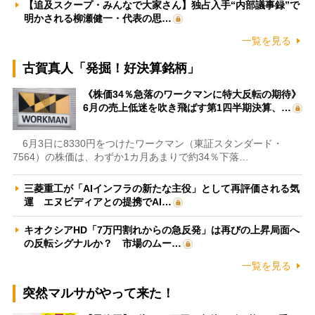
【追及スクープ・みんなで大家さん】独占入手“内部議事録”で
明かされる柳瀬健一・代表の思…
一覧を見る
古賀真人「発掘！好決算銘柄」
《株価34％急落のワークマンに特大反転の期待》
6月の売上低迷を吹き飛ばす第1四半期決算、…
6月3日に8330円をつけたワークマン（東証スタンダード・
7564）の株価は、わずか1カ月あまりで約34％下落…
三菱重工が「AIインフラの新たな主役」として再評価される気
運 エヌビディアとの提携でAI…
キオクシアHD「7万円割れからの急反発」は再びの上昇局面へ
の反転シグナルか？ 市場のムー…
一覧を見る
突然マルサがやって来た！