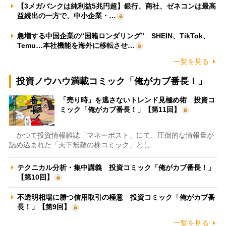
【3メガバンクは純利益5兆円超】銀行、商社、ゼネコンは最高
益続出の一方で、中小企業・…
急増する中国企業の“国籍ロンダリング” SHEIN、TikTok、
Temu…本社機能を海外に移転させ…
一覧を見る
投資ノウハウ満載コミック「俺がカブ番長！」
「売り時」を逃さないトレンド見極め術 投資コ
ミック「俺がカブ番長！」【第11回】
かつて投資情報雑誌「マネーポスト」にて、圧倒的な情報量が
詰め込まれた「天下無敵の株コミック」とし…
テクニカル分析・集中講義 投資コミック「俺がカブ番長！」
【第10回】
不透明相場に勝つ信用取引の極意 投資コミック「俺がカブ番
長！」【第9回】
一覧を見る