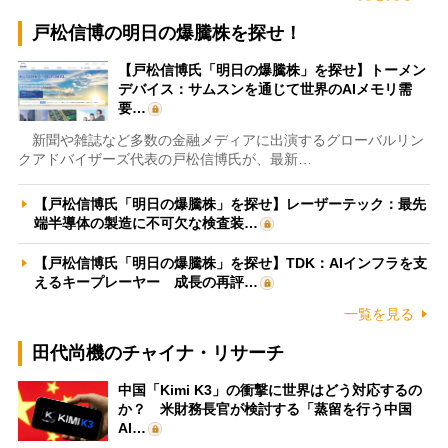
戸松信博の明日の爆騰株を探せ！
【戸松信博氏「明日の爆騰株」を探せ】トーメン
デバイス：サムスンを通じて世界のAIメモリ需
要…
新聞や雑誌など多数の金融メディアに出演するグローバルリン
クアドバイザーズ代表の戸松信博氏が、最新…
【戸松信博氏「明日の爆騰株」を探せ】レーザーテック：最先
端半導体の製造に不可欠な検査装…
【戸松信博氏「明日の爆騰株」を探せ】TDK：AIインフラを支
えるキープレーヤー 成長の再評…
一覧を見る
田代尚機のチャイナ・リサーチ
中国「Kimi K3」の衝撃に世界はどう対応するの
か？ 米財務長官が検討する「蒸留を行う中国
AI…