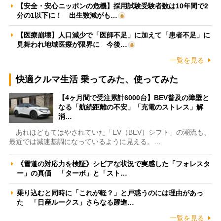
【安全・安心ニッポンの危機】採用試験受験者数は10年間で2
分の1以下に！ 出生数減がも…
【医療崩壊】人口減少で「医師不足」に加えて「患者不足」に
見舞われ地域医療が限界に 今後…
一覧を見る
快適クルマ生活 乗ってみた、使ってみた
【4ヶ月間で受注累計6000台】BEV普及の障壁と
なる「航続距離の不安」「充電のストレス」解
消…
あれほどもてはやされていた「EV（BEV）シフト」の潮流も、
最近では減速基調になっているように見える。…
《雪道の対応力を検証》シビアな状況で実感した「フォレスタ
ー」の真価 「ターボ」と「スト…
乗り込むと同時に「これが軽？」と戸惑うのには理由があっ
た 「日産ルークス」さらなる躍進…
一覧を見る