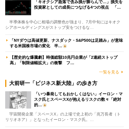
「キオクシア急落で含み損が膨らんで…」損失を
投資家としての成長につなげる4つの視点 「…
半導体株を中心に相場の調整色が強まり、7月中旬にはキオク
シアホールディングスがストップ安をつけるな…
「NYダウは高値更新、ナスダック・S&P500は足踏み」が意味
する米国株市場の変化 半…
【歴史的な爆騰劇】時価総額10兆円企業が「2連続ストップ
高」「制限値幅拡大」の衝撃 フ…
一覧を見る
大前研一「ビジネス新大陸」の歩き方
「いつ暴発してもおかしくはない」イーロン・マ
スク氏とスペースXが抱えるリスクの数々「絶対
的…
宇宙開発企業「スペースX」の上場で史上初の「兆万長者（ト
リリオネア）」となったイーロン・マスク氏。…