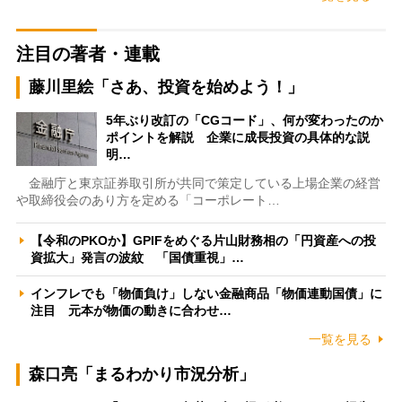
注目の著者・連載
藤川里絵「さあ、投資を始めよう！」
5年ぶり改訂の「CGコード」、何が変わったのか
ポイントを解説 企業に成長投資の具体的な説
明…
金融庁と東京証券取引所が共同で策定している上場企業の経営
や取締役会のあり方を定める「コーポレート…
【令和のPKOか】GPIFをめぐる片山財務相の「円資産への投
資拡大」発言の波紋 「国債重視」…
インフレでも「物価負け」しない金融商品「物価連動国債」に
注目 元本が物価の動きに合わせ…
一覧を見る
森口亮「まるわかり市況分析」