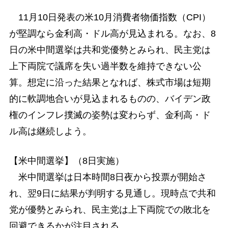
11月10日発表の米10月消費者物価指数（CPI）
が堅調なら金利高・ドル高が見込まれる。なお、8
日の米中間選挙は共和党優勢とみられ、民主党は
上下両院で議席を失い過半数を維持できない公
算。想定に沿った結果となれば、株式市場は短期
的に軟調地合いが見込まれるものの、バイデン政
権のインフレ撲滅の姿勢は変わらず、金利高・ド
ル高は継続しよう。
【米中間選挙】（8日実施）
米中間選挙は日本時間8日夜から投票が開始さ
れ、翌9日に結果が判明する見通し。現時点で共和
党が優勢とみられ、民主党は上下両院での敗北を
回避できるかが注目される。