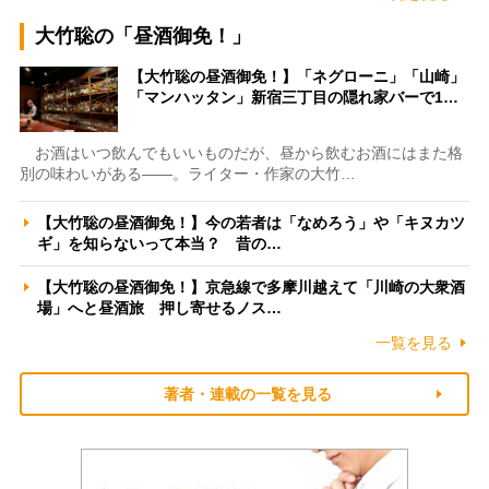
大竹聡の「昼酒御免！」
【大竹聡の昼酒御免！】「ネグローニ」「山崎」
「マンハッタン」新宿三丁目の隠れ家バーで1…
お酒はいつ飲んでもいいものだが、昼から飲むお酒にはまた格
別の味わいがある――。ライター・作家の大竹…
【大竹聡の昼酒御免！】今の若者は「なめろう」や「キヌカツ
ギ」を知らないって本当？ 昔の…
【大竹聡の昼酒御免！】京急線で多摩川越えて「川崎の大衆酒
場」へと昼酒旅 押し寄せるノス…
一覧を見る
著者・連載の一覧を見る