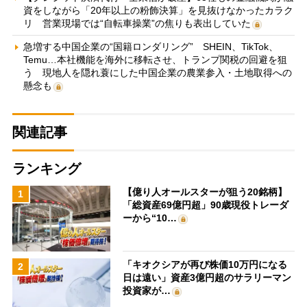
資をしながら「20年以上の粉飾決算」を見抜けなかったカラク
リ 営業現場では“自転車操業”の焦りも表出していた
急増する中国企業の“国籍ロンダリング” SHEIN、TikTok、
Temu…本社機能を海外に移転させ、トランプ関税の回避を狙
う 現地人を隠れ蓑にした中国企業の農業参入・土地取得への
懸念も
関連記事
ランキング
【億り人オールスターが狙う20銘柄】
1
「総資産69億円超」90歳現役トレーダ
ーから“10…
「キオクシアが再び株価10万円になる
2
日は遠い」資産3億円超のサラリーマン
投資家が…