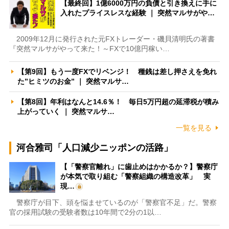
【最終回】1億6000万円の負債と引き換えに手に
入れたプライスレスな経験 ｜ 突然マルサがや…
2009年12月に発行された元FXトレーダー・磯貝清明氏の著書
『突然マルサがやって来た！～FXで10億円稼い…
【第9回】もう一度FXでリベンジ！ 種銭は差し押さえを免れ
た”ヒミツのお金” ｜ 突然マルサ…
【第8回】年利はなんと14.6％！ 毎日5万円超の延滞税が積み
上がっていく ｜ 突然マルサ…
一覧を見る
河合雅司「人口減少ニッポンの活路」
【「警察官離れ」に歯止めはかかるか？】警察庁
が本気で取り組む「警察組織の構造改革」 実
現…
警察庁が目下、頭を悩ませているのが「警察官不足」だ。警察
官の採用試験の受験者数は10年間で2分の1以…