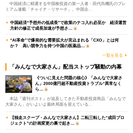
中国経済に精通する中国株投資の第一人者・田代尚機氏のプレ
ミアム連載「チャイナ・リサーチ」。中国企…
中国経済“予想外の低成長”で政策のテコ入れ必至か 経済運営
方針の修正で成長加速が予想さ…
“AI革命”で爆発的な需要拡大が見込まれる「CXO」とは何
か？ 高い競争力を持つ中国の医薬品…
一覧を見る
「みんなで大家さん」配当ストップ騒動の内幕
《ついに見えた問題の核心》「みんなで大家さ
ん」2000億円超不動産投資トラブル“異常なく
ら…
本誌『週刊ポスト』が追及してきた不動産投資商品「みんなで
大家さん」がいよいよ最終局面を迎えている…
【独走スクープ・みんなで大家さん】二転三転した“成田プロ
ジェクト”の計画変更の裏で起き…