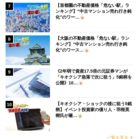
【首都圏の不動産価格「危ない駅」ラ
7
ンキング】“中古マンション売れ行き鈍
化”のワー…
【大阪の不動産価格「危ない駅」ラン
8
キング】“中古マンション売れ行き鈍
化”のワース…
《2年弱で資産17.5倍の元証券マンが
9
「キオクシア急落で次に狙う」5銘柄を
公開》10…
【キオクシア・ショックの後に狙う5銘
10
柄】イベント投資家の億り人・羽根英
樹氏が厳…
一覧を見る