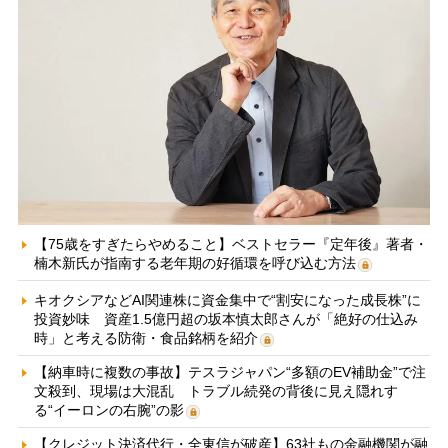
【75歳をすぎたらやめること】ベストセラー『定年後』著者・
楠木新氏が指南する老年期の好循環を呼び込む方法
キオクシアなどAI関連株に資金集中で“割安になった成長株”に
投資妙味 資産1.5億円超の坂本慎太郎さんが「絶好の仕込み
時」と考える防衛・食品銘柄を紹介
【納車時に複数の事故】テスラジャパン“多額のEV補助金”で注
文殺到、現場は大混乱 トラブル続発の背後に見え隠れす
る“イーロンの右腕”の影
【クレジット決済代行・全東信が破産】63社もの金融機関が融