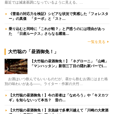
最近では減速基調になっているように見える。…
《雪道の対応力を検証》シビアな状況で実感した「フォレスタ
ー」の真価 「ターボ」と「スト…
乗り込むと同時に「これが軽？」と戸惑うのには理由があっ
た 「日産ルークス」さらなる躍進…
一覧を見る
大竹聡の「昼酒御免！」
【大竹聡の昼酒御免！】「ネグローニ」「山崎」
「マンハッタン」新宿三丁目の隠れ家バーで1…
お酒はいつ飲んでもいいものだが、昼から飲むお酒にはまた格
別の味わいがある――。ライター・作家の大竹…
【大竹聡の昼酒御免！】今の若者は「なめろう」や「キヌカツ
ギ」を知らないって本当？ 昔の…
【大竹聡の昼酒御免！】京急線で多摩川越えて「川崎の大衆酒