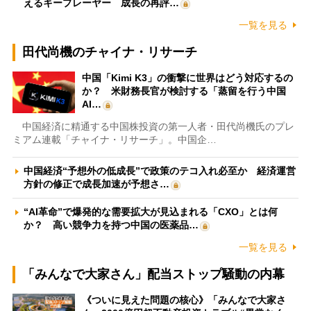
えるキープレーヤー 成長の再評…
一覧を見る
田代尚機のチャイナ・リサーチ
中国「Kimi K3」の衝撃に世界はどう対応するの
か？ 米財務長官が検討する「蒸留を行う中国
AI…
中国経済に精通する中国株投資の第一人者・田代尚機氏のプレ
ミアム連載「チャイナ・リサーチ」。中国企…
中国経済“予想外の低成長”で政策のテコ入れ必至か 経済運営
方針の修正で成長加速が予想さ…
“AI革命”で爆発的な需要拡大が見込まれる「CXO」とは何
か？ 高い競争力を持つ中国の医薬品…
一覧を見る
「みんなで大家さん」配当ストップ騒動の内幕
《ついに見えた問題の核心》「みんなで大家さ