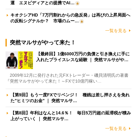
運 エヌビディアとの提携でAI…
キオクシアHD「7万円割れからの急反発」は再びの上昇局面へ
の反転シグナルか？ 市場のムー…
一覧を見る
突然マルサがやって来た！
【最終回】1億6000万円の負債と引き換えに手に
入れたプライスレスな経験 ｜ 突然マルサがや…
2009年12月に発行された元FXトレーダー・磯貝清明氏の著書
『突然マルサがやって来た！～FXで10億円稼い…
【第9回】もう一度FXでリベンジ！ 種銭は差し押さえを免れ
た”ヒミツのお金” ｜ 突然マルサ…
【第8回】年利はなんと14.6％！ 毎日5万円超の延滞税が積み
上がっていく ｜ 突然マルサ…
一覧を見る