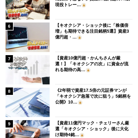
現役トレー…
【キオクシア・ショック後に「株価倍
6
増」も期待できる注目銘柄5選】資産3
億円超・…
【資産10億円超・かんちさんが厳
7
選！】「キオクシアの次」に資金が流
れる期待の高…
《2年弱で資産17.5倍の元証券マンが
8
「キオクシア急落で次に狙う」5銘柄を
公開》10…
【資産11億円マック・チェリーさん厳
9
選「キオクシア・ショック」後に大化
け期待4銘…