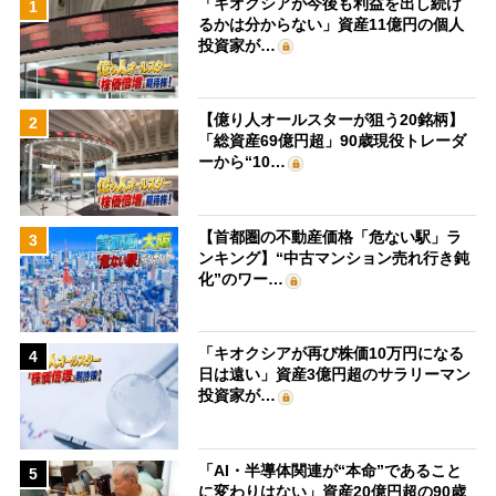
「キオクシアが今後も利益を出し続け
1
るかは分からない」資産11億円の個人
投資家が…
【億り人オールスターが狙う20銘柄】
2
「総資産69億円超」90歳現役トレーダ
ーから“10…
【首都圏の不動産価格「危ない駅」ラ
3
ンキング】“中古マンション売れ行き鈍
化”のワー…
「キオクシアが再び株価10万円になる
4
日は遠い」資産3億円超のサラリーマン
投資家が…
「AI・半導体関連が“本命”であること
5
に変わりはない」資産20億円超の90歳