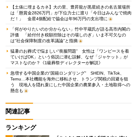
【土俵に埋まるカネ】大の里、豊昇龍が黒星続きの名古屋場所
は「懸賞金2826万円」が下位力士に渡り「今日はみんなで焼肉
だ！」 金星4個配給で協会は年96万円の支出増に
「何がやりたいのか分からない」竹中平蔵氏が語る高市内閣の
評価 「給付付き税額控除はその場しのぎ」いま不可欠なの
は“社会保障制度の改革議論”と指摘
猛暑のお葬式で悩ましい“喪服問題” 女性は「ワンピースを着
ていけばOK」という俗説に潜む誤解、なぜ「ジャケット」が
マストなのか？《1級葬祭ディレクターが解説》
急増する中国企業の“国籍ロンダリング” SHEIN、TikTok、
Temu…本社機能を海外に移転させ、トランプ関税の回避を狙
う 現地人を隠れ蓑にした中国企業の農業参入・土地取得への
懸念も
関連記事
ランキング