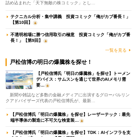
詰め込まれた「天下無敵の株コミック」とし…
テクニカル分析・集中講義 投資コミック「俺がカブ番長！」
【第10回】
不透明相場に勝つ信用取引の極意 投資コミック「俺がカブ番
長！」【第9回】
一覧を見る
戸松信博の明日の爆騰株を探せ！
【戸松信博氏「明日の爆騰株」を探せ】トーメン
デバイス：サムスンを通じて世界のAIメモリ需
要…
新聞や雑誌など多数の金融メディアに出演するグローバルリン
クアドバイザーズ代表の戸松信博氏が、最新…
【戸松信博氏「明日の爆騰株」を探せ】レーザーテック：最先
端半導体の製造に不可欠な検査装…
【戸松信博氏「明日の爆騰株」を探せ】TDK：AIインフラを支