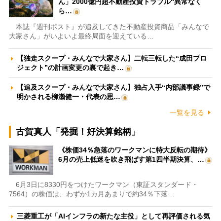
ん」2000億円超不動産投資トラブル“異常なく
ら…
本誌『週刊ポスト』が追及してきた不動産投資商品「みんなで
大家さん」がいよいよ最終局面を迎えている…
【独走スクープ・みんなで大家さん】二転三転した“成田プロ
ジェクト”の計画変更の裏で起き…
【追及スクープ・みんなで大家さん】独占入手“内部議事録”で
明かされる柳瀬健一・代表の思…
一覧を見る
古賀真人「発掘！好決算銘柄」
《株価34％急落のワークマンに特大反転の期待》
6月の売上低迷を吹き飛ばす第1四半期決算、…
6月3日に8330円をつけたワークマン（東証スタンダード・
7564）の株価は、わずか1カ月あまりで約34％下落…
三菱重工が「AIインフラの新たな主役」として再評価される気