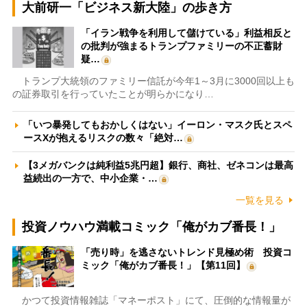
大前研一「ビジネス新大陸」の歩き方
「イラン戦争を利用して儲けている」利益相反と
の批判が強まるトランプファミリーの不正蓄財
疑…
トランプ大統領のファミリー信託が今年1～3月に3000回以上も
の証券取引を行っていたことが明らかになり…
「いつ暴発してもおかしくはない」イーロン・マスク氏とスペ
ースXが抱えるリスクの数々「絶対…
【3メガバンクは純利益5兆円超】銀行、商社、ゼネコンは最高
益続出の一方で、中小企業・…
一覧を見る
投資ノウハウ満載コミック「俺がカブ番長！」
「売り時」を逃さないトレンド見極め術 投資コ
ミック「俺がカブ番長！」【第11回】
かつて投資情報雑誌「マネーポスト」にて、圧倒的な情報量が