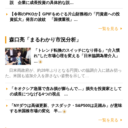
説 企業に成長投資の具体的な説…
【令和のPKOか】GPIFをめぐる片山財務相の「円資産への投
資拡大」発言の波紋 「国債重視」…
一覧を見る
森口亮「まるわかり市況分析」
「トレンド転換のスイッチになり得る」“介入慣
れ”した市場心理を変える「日米協調為替介入」
…
日米両政府が、約28年ぶりとなる円買いの協調介入に踏み切っ
た。米国も追加介入を辞さない姿勢を示して…
「キオクシア急落で含み損が膨らんで…」損失を投資家として
の成長につなげる4つの視点 …
「NYダウは高値更新、ナスダック・S&P500は足踏み」が意味
する米国株市場の変化 半…
一覧を見る