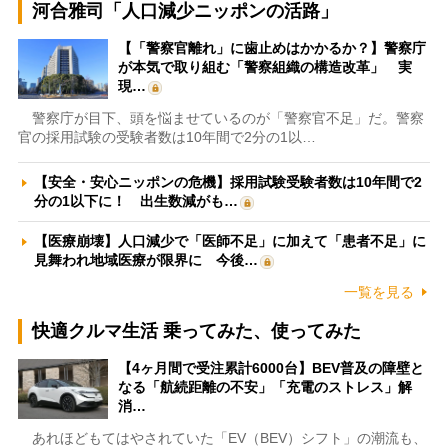
河合雅司「人口減少ニッポンの活路」
【「警察官離れ」に歯止めはかかるか？】警察庁
が本気で取り組む「警察組織の構造改革」 実
現…
警察庁が目下、頭を悩ませているのが「警察官不足」だ。警察
官の採用試験の受験者数は10年間で2分の1以…
【安全・安心ニッポンの危機】採用試験受験者数は10年間で2
分の1以下に！ 出生数減がも…
【医療崩壊】人口減少で「医師不足」に加えて「患者不足」に
見舞われ地域医療が限界に 今後…
一覧を見る
快適クルマ生活 乗ってみた、使ってみた
【4ヶ月間で受注累計6000台】BEV普及の障壁と
なる「航続距離の不安」「充電のストレス」解
消…
あれほどもてはやされていた「EV（BEV）シフト」の潮流も、