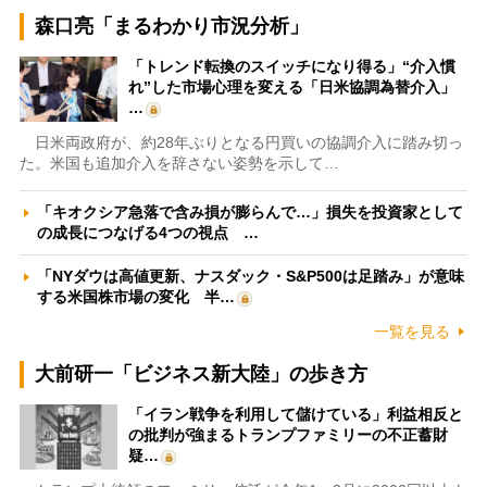
森口亮「まるわかり市況分析」
「トレンド転換のスイッチになり得る」“介入慣
れ”した市場心理を変える「日米協調為替介入」
…
日米両政府が、約28年ぶりとなる円買いの協調介入に踏み切っ
た。米国も追加介入を辞さない姿勢を示して…
「キオクシア急落で含み損が膨らんで…」損失を投資家として
の成長につなげる4つの視点 …
「NYダウは高値更新、ナスダック・S&P500は足踏み」が意味
する米国株市場の変化 半…
一覧を見る
大前研一「ビジネス新大陸」の歩き方
「イラン戦争を利用して儲けている」利益相反と
の批判が強まるトランプファミリーの不正蓄財
疑…