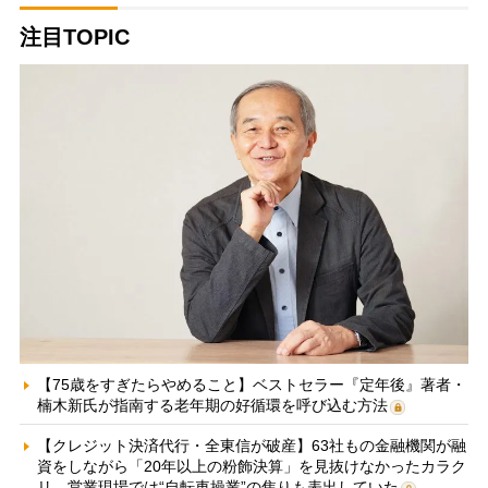
注目TOPIC
【75歳をすぎたらやめること】ベストセラー『定年後』著者・
楠木新氏が指南する老年期の好循環を呼び込む方法
【クレジット決済代行・全東信が破産】63社もの金融機関が融
資をしながら「20年以上の粉飾決算」を見抜けなかったカラク
リ 営業現場では“自転車操業”の焦りも表出していた