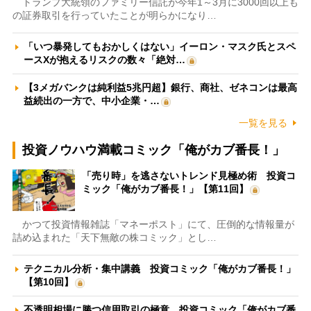
トランプ大統領のファミリー信託が今年1～3月に3000回以上も
の証券取引を行っていたことが明らかになり…
「いつ暴発してもおかしくはない」イーロン・マスク氏とスペ
ースXが抱えるリスクの数々「絶対…
【3メガバンクは純利益5兆円超】銀行、商社、ゼネコンは最高
益続出の一方で、中小企業・…
一覧を見る
投資ノウハウ満載コミック「俺がカブ番長！」
「売り時」を逃さないトレンド見極め術 投資コ
ミック「俺がカブ番長！」【第11回】
かつて投資情報雑誌「マネーポスト」にて、圧倒的な情報量が
詰め込まれた「天下無敵の株コミック」とし…
テクニカル分析・集中講義 投資コミック「俺がカブ番長！」
【第10回】
不透明相場に勝つ信用取引の極意 投資コミック「俺がカブ番