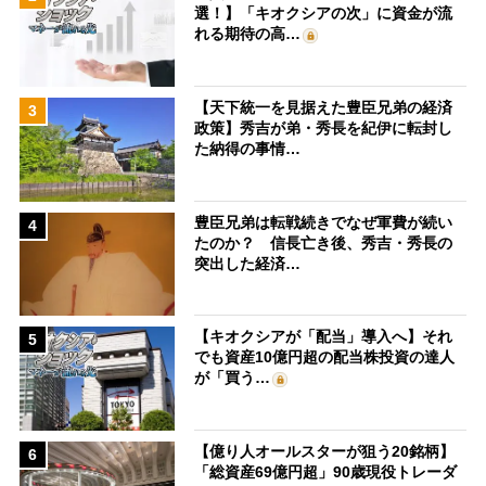
選！】「キオクシアの次」に資金が流
れる期待の高…
【天下統一を見据えた豊臣兄弟の経済
3
政策】秀吉が弟・秀長を紀伊に転封し
た納得の事情…
豊臣兄弟は転戦続きでなぜ軍費が続い
4
たのか？ 信長亡き後、秀吉・秀長の
突出した経済…
【キオクシアが「配当」導入へ】それ
5
でも資産10億円超の配当株投資の達人
が「買う…
【億り人オールスターが狙う20銘柄】
6
「総資産69億円超」90歳現役トレーダ