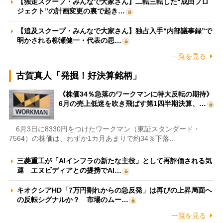
【独走スクープ・みんなで大家さん】二転三転した“成田プロ
ジェクト”の計画変更の裏で起き…
【追及スクープ・みんなで大家さん】独占入手“内部議事録”で
明かされる柳瀬健一・代表の思…
一覧を見る
古賀真人「発掘！好決算銘柄」
《株価34％急落のワークマンに特大反転の期待》
6月の売上低迷を吹き飛ばす第1四半期決算、…
6月3日に8330円をつけたワークマン（東証スタンダード・
7564）の株価は、わずか1カ月あまりで約34％下落…
三菱重工が「AIインフラの新たな主役」として再評価される気
運 エヌビディアとの提携でAI…
キオクシアHD「7万円割れからの急反発」は再びの上昇局面へ
の反転シグナルか？ 市場のムー…
一覧を見る