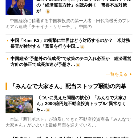
の「経済運営方針」を読み解く 需要不足対策
が…
中国経済に精通する中国株投資の第一人者・田代尚機氏のプレ
ミアム連載「チャイナ・リサーチ」。中国の…
中国「Kimi K3」の衝撃に世界はどう対応するのか？ 米財務
長官が検討する「蒸留を行う中国…
中国経済“予想外の低成長”で政策のテコ入れ必至か 経済運営
方針の修正で成長加速が予想さ…
一覧を見る
「みんなで大家さん」配当ストップ騒動の内幕
《ついに見えた問題の核心》「みんなで大家さ
ん」2000億円超不動産投資トラブル“異常なく
ら…
本誌『週刊ポスト』が追及してきた不動産投資商品「みんなで
大家さん」がいよいよ最終局面を迎えている…