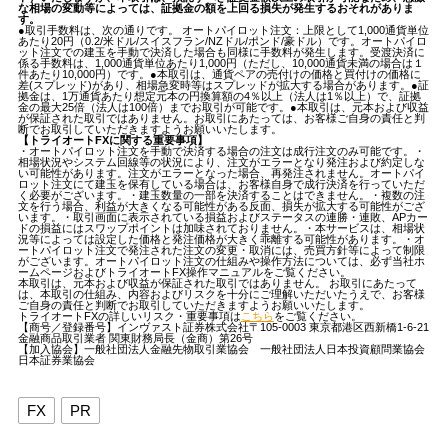
な相場の変動等によっては、証拠金の額を上回る損失が発生するおそれがありま
す。
●取引手数料は、次の通りです。 オートパイロット注文：上限として1,000通貨単位
あたり20円（0.2/米ドル/スイスフラン/NZドル/ポンド/豪ドル）です。オートパイロ
ット注文での建玉を手動で決済した場合も同様に手数料が発生します。受渡決済に
係る手数料は、1,000通貨単位あたり1,000円（ただし、10,000通貨未満の場合は１
件あたり10,000円）です。●本取引は、通貨ペアの売付けの価格と買付けの価格に
差(スプレッド)があり、相場急変時等はスプレッドが拡大する場合があります。●証
拠金は、1万通貨あたり想定元本の円換算額の4％以上（法人は1％以上）で、証拠
金の最大25倍（法人は100倍）までお取引が可能です。●本取引は、元本および収益
が保証された取引ではありません。お取引にあたっては、お客様ご自身の責任と判
断でお取引していただきますようお願いいたします。
【トライオートFXに関する重要事項】
・オートパイロット注文を手動で決済する場合の注文は成行注文のみ可能です。・
相場状況やシステム回線等の状況により、注文がエラーとなり発注および約定しな
い可能性があります。注文がエラーとなった場合、再発注されません。オートパイ
ロット注文にて建玉を保有している場合は、お客様自身で成行決済を行っていただ
く必要がございます。・建玉数量の一部を決済することはできません。・複数の注
文を行う場合、利益が大きくなる可能性がある反面、損失が拡大する可能性がござ
います。・取引画面に表示されている損益およびステータスの連勝・連敗、APカー
ドの損益にはスワップポイントは加味されておりません。・本サービスは、相場状
況等によっては設定した価格と発注価格が大きく乖離する可能性があります。・オ
ートパイロット注文で発注された注文の変更・取消には、売買方針等によって制限
がございます。オートパイロット注文の仕組みや操作方法については、必ず当社ホ
ームページおよびトライオートFX操作マニュアルをご覧ください。
本取引は、元本および収益が保証された取引ではありません。 お取引にあたって
は、本取引の仕組み、内容およびリスクを十分にご理解いただいたうえで、お客様
ご自身の責任と判断でお取引していただきますようお願いいたします。
トライオートFXの詳しいリスク・重要事項は
こちら
をご覧ください。
【商号／登録番号】インヴァスト証券株式会社〒105-0003 東京都港区西新橋1-6-21
金融商品取引業者 関東財務局長（金商）第26号
【加入協会】一般社団法人金融先物取引業協会 一般社団法人日本投資顧問業協会
日本証券業協会
FX
PR