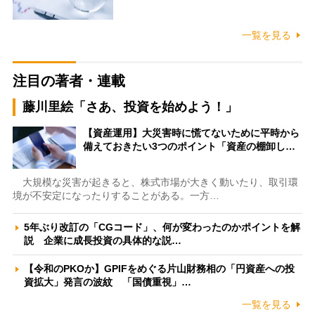
一覧を見る
注目の著者・連載
藤川里絵「さあ、投資を始めよう！」
【資産運用】大災害時に慌てないために平時から
備えておきたい3つのポイント「資産の棚卸し…
大規模な災害が起きると、株式市場が大きく動いたり、取引環
境が不安定になったりすることがある。一方…
5年ぶり改訂の「CGコード」、何が変わったのかポイントを解
説 企業に成長投資の具体的な説…
【令和のPKOか】GPIFをめぐる片山財務相の「円資産への投
資拡大」発言の波紋 「国債重視」…
一覧を見る