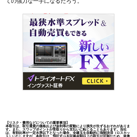
ての強力な一手になるだろう。
今なら最大10000円キャッシュバック！
【リスク・費用などについての重要事項】
本取引は、取引通貨の価格および金利等の変動により損失が生ずるおそれがありま
す。また、スワップポイントが受取りから支払いに転じることもあります。当社
は、有効比率が一定水準以下となった場合、全建玉を自動的に強制決済（ロスカッ
ト）いたしますが、本取引は、預託すべき証拠金額以上の取引が可能なため、急激