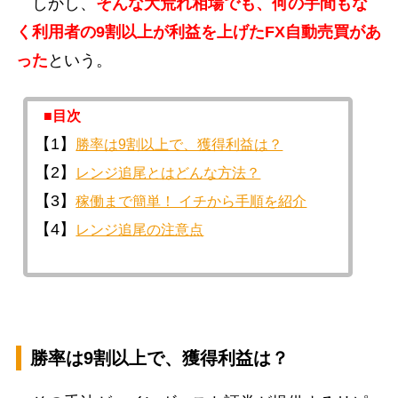
しかし、
そんな大荒れ相場でも、何の手間もな
く利用者の9割以上が利益を上げたFX自動売買があ
った
という。
■目次
【1】
勝率は9割以上で、獲得利益は？
【2】
レンジ追尾とはどんな方法？
【3】
稼働まで簡単！ イチから手順を紹介
【4】
レンジ追尾の注意点
勝率は9割以上で、獲得利益は？