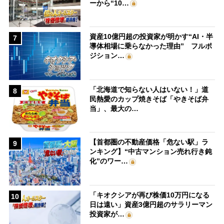
ーから“10…
資産10億円超の投資家が明かす“AI・半
7
導体相場に乗らなかった理由” フルポ
ジション…
「北海道で知らない人はいない！」道
8
民熱愛のカップ焼きそば「やきそば弁
当」、最大の…
【首都圏の不動産価格「危ない駅」ラ
9
ンキング】“中古マンション売れ行き鈍
化”のワー…
「キオクシアが再び株価10万円になる
10
日は遠い」資産3億円超のサラリーマン
投資家が…