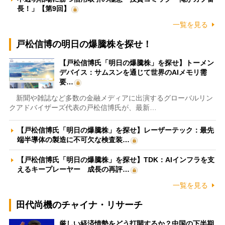
長！」【第9回】
一覧を見る
戸松信博の明日の爆騰株を探せ！
【戸松信博氏「明日の爆騰株」を探せ】トーメン
デバイス：サムスンを通じて世界のAIメモリ需
要…
新聞や雑誌など多数の金融メディアに出演するグローバルリン
クアドバイザーズ代表の戸松信博氏が、最新…
【戸松信博氏「明日の爆騰株」を探せ】レーザーテック：最先
端半導体の製造に不可欠な検査装…
【戸松信博氏「明日の爆騰株」を探せ】TDK：AIインフラを支
えるキープレーヤー 成長の再評…
一覧を見る
田代尚機のチャイナ・リサーチ
厳しい経済情勢をどう打開するか？中国の下半期