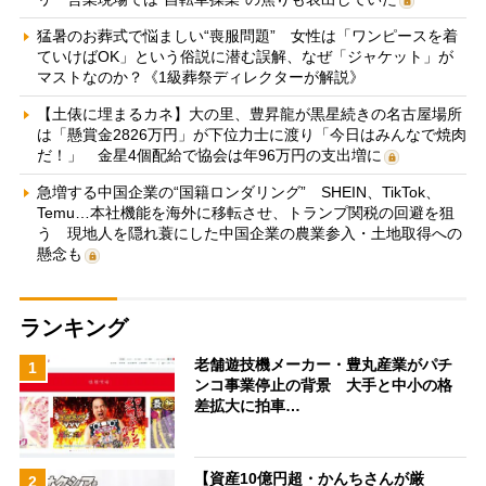
猛暑のお葬式で悩ましい“喪服問題” 女性は「ワンピースを着
ていけばOK」という俗説に潜む誤解、なぜ「ジャケット」が
マストなのか？《1級葬祭ディレクターが解説》
【土俵に埋まるカネ】大の里、豊昇龍が黒星続きの名古屋場所
は「懸賞金2826万円」が下位力士に渡り「今日はみんなで焼肉
だ！」 金星4個配給で協会は年96万円の支出増に
急増する中国企業の“国籍ロンダリング” SHEIN、TikTok、
Temu…本社機能を海外に移転させ、トランプ関税の回避を狙
う 現地人を隠れ蓑にした中国企業の農業参入・土地取得への
懸念も
ランキング
老舗遊技機メーカー・豊丸産業がパチ
1
ンコ事業停止の背景 大手と中小の格
差拡大に拍車…
【資産10億円超・かんちさんが厳
2