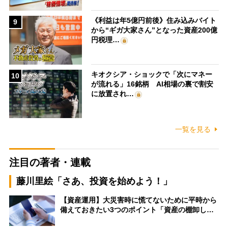
《利益は年5億円前後》住み込みバイト
9
から“ギガ大家さん”となった資産200億
円税理…
キオクシア・ショックで「次にマネー
10
が流れる」16銘柄 AI相場の裏で割安
に放置され…
一覧を見る
注目の著者・連載
藤川里絵「さあ、投資を始めよう！」
【資産運用】大災害時に慌てないために平時から
備えておきたい3つのポイント「資産の棚卸し…