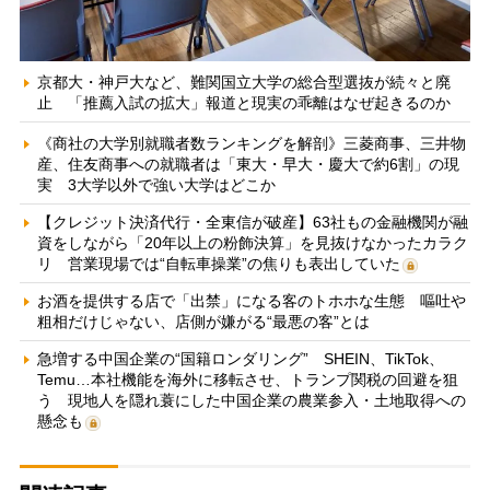
京都大・神戸大など、難関国立大学の総合型選抜が続々と廃
止 「推薦入試の拡大」報道と現実の乖離はなぜ起きるのか
《商社の大学別就職者数ランキングを解剖》三菱商事、三井物
産、住友商事への就職者は「東大・早大・慶大で約6割」の現
実 3大学以外で強い大学はどこか
【クレジット決済代行・全東信が破産】63社もの金融機関が融
資をしながら「20年以上の粉飾決算」を見抜けなかったカラク
リ 営業現場では“自転車操業”の焦りも表出していた
お酒を提供する店で「出禁」になる客のトホホな生態 嘔吐や
粗相だけじゃない、店側が嫌がる“最悪の客”とは
急増する中国企業の“国籍ロンダリング” SHEIN、TikTok、
Temu…本社機能を海外に移転させ、トランプ関税の回避を狙
う 現地人を隠れ蓑にした中国企業の農業参入・土地取得への
懸念も