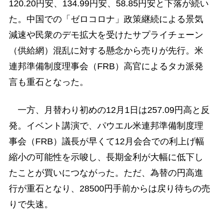
120.20円安、134.99円安、58.85円安と下落が続い
た。中国での「ゼロコロナ」政策継続による景気
減速や民衆のデモ拡大を受けたサプライチェーン
（供給網）混乱に対する懸念から売りが先行。米
連邦準備制度理事会（FRB）高官によるタカ派発
言も重石となった。
一方、月替わり初めの12月1日は257.09円高と反
発。イベント講演で、パウエル米連邦準備制度理
事会（FRB）議長が早くて12月会合での利上げ幅
縮小の可能性を示唆し、長期金利が大幅に低下し
たことが買いにつながった。ただ、為替の円高進
行が重石となり、28500円手前からは戻り待ちの売
りで失速。