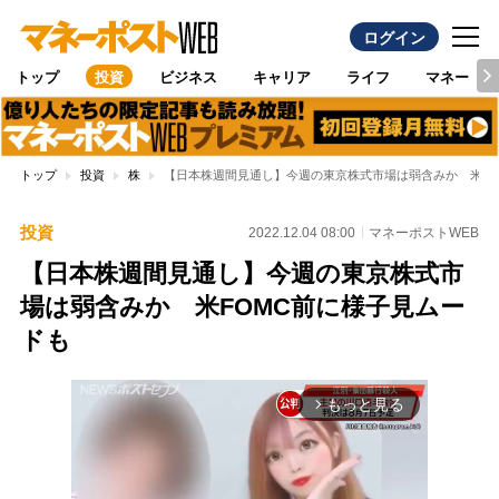
ログイン
トップ
投資
ビジネス
キャリア
ライフ
マネー
トップ
投資
株
【日本株週間見通し】今週の東京株式市場は弱含みか 米FO
投資
2022.12.04 08:00
マネーポストWEB
【日本株週間見通し】今週の東京株式市
場は弱含みか 米FOMC前に様子見ムー
ドも
もっと見る
arrow_forward_ios