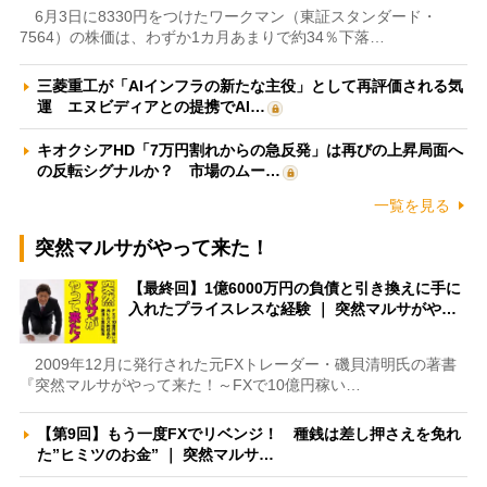
6月3日に8330円をつけたワークマン（東証スタンダード・
7564）の株価は、わずか1カ月あまりで約34％下落…
三菱重工が「AIインフラの新たな主役」として再評価される気
運 エヌビディアとの提携でAI…
キオクシアHD「7万円割れからの急反発」は再びの上昇局面へ
の反転シグナルか？ 市場のムー…
一覧を見る
突然マルサがやって来た！
【最終回】1億6000万円の負債と引き換えに手に
入れたプライスレスな経験 ｜ 突然マルサがや…
2009年12月に発行された元FXトレーダー・磯貝清明氏の著書
『突然マルサがやって来た！～FXで10億円稼い…
【第9回】もう一度FXでリベンジ！ 種銭は差し押さえを免れ
た”ヒミツのお金” ｜ 突然マルサ…