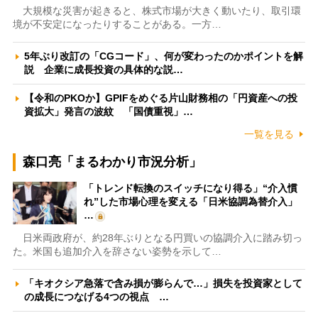
大規模な災害が起きると、株式市場が大きく動いたり、取引環
境が不安定になったりすることがある。一方…
5年ぶり改訂の「CGコード」、何が変わったのかポイントを解
説 企業に成長投資の具体的な説…
【令和のPKOか】GPIFをめぐる片山財務相の「円資産への投
資拡大」発言の波紋 「国債重視」…
一覧を見る
森口亮「まるわかり市況分析」
「トレンド転換のスイッチになり得る」“介入慣
れ”した市場心理を変える「日米協調為替介入」
…
日米両政府が、約28年ぶりとなる円買いの協調介入に踏み切っ
た。米国も追加介入を辞さない姿勢を示して…
「キオクシア急落で含み損が膨らんで…」損失を投資家として
の成長につなげる4つの視点 …