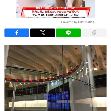
Powered by 
GliaStudios
Mute