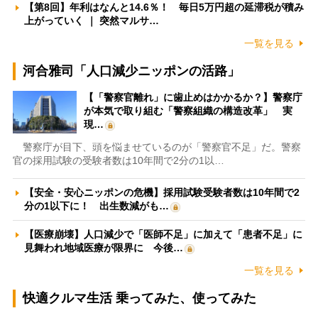
【第8回】年利はなんと14.6％！ 毎日5万円超の延滞税が積み
上がっていく ｜ 突然マルサ…
一覧を見る
河合雅司「人口減少ニッポンの活路」
【「警察官離れ」に歯止めはかかるか？】警察庁
が本気で取り組む「警察組織の構造改革」 実
現…
警察庁が目下、頭を悩ませているのが「警察官不足」だ。警察
官の採用試験の受験者数は10年間で2分の1以…
【安全・安心ニッポンの危機】採用試験受験者数は10年間で2
分の1以下に！ 出生数減がも…
【医療崩壊】人口減少で「医師不足」に加えて「患者不足」に
見舞われ地域医療が限界に 今後…
一覧を見る
快適クルマ生活 乗ってみた、使ってみた