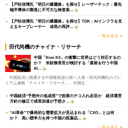
【戸松信博氏「明日の爆騰株」を探せ】レーザーテック：最先
端半導体の製造に不可欠な検査装…
【戸松信博氏「明日の爆騰株」を探せ】TDK：AIインフラを支
えるキープレーヤー 成長の再評…
一覧を見る
田代尚機のチャイナ・リサーチ
中国「Kimi K3」の衝撃に世界はどう対応するの
か？ 米財務長官が検討する「蒸留を行う中国
AI…
中国経済に精通する中国株投資の第一人者・田代尚機氏のプレ
ミアム連載「チャイナ・リサーチ」。中国企…
中国経済“予想外の低成長”で政策のテコ入れ必至か 経済運営
方針の修正で成長加速が予想さ…
“AI革命”で爆発的な需要拡大が見込まれる「CXO」とは何
か？ 高い競争力を持つ中国の医薬品…
一覧を見る