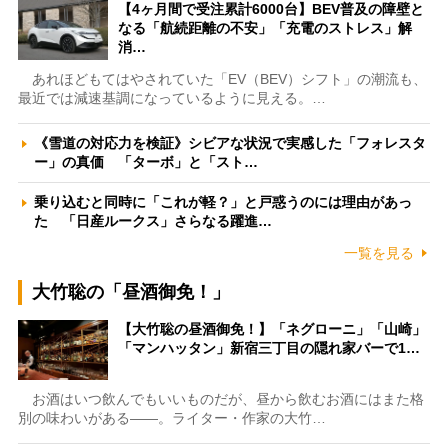
【4ヶ月間で受注累計6000台】BEV普及の障壁と
なる「航続距離の不安」「充電のストレス」解
消…
あれほどもてはやされていた「EV（BEV）シフト」の潮流も、
最近では減速基調になっているように見える。…
《雪道の対応力を検証》シビアな状況で実感した「フォレスタ
ー」の真価 「ターボ」と「スト…
乗り込むと同時に「これが軽？」と戸惑うのには理由があっ
た 「日産ルークス」さらなる躍進…
一覧を見る
大竹聡の「昼酒御免！」
【大竹聡の昼酒御免！】「ネグローニ」「山崎」
「マンハッタン」新宿三丁目の隠れ家バーで1…
お酒はいつ飲んでもいいものだが、昼から飲むお酒にはまた格
別の味わいがある――。ライター・作家の大竹…