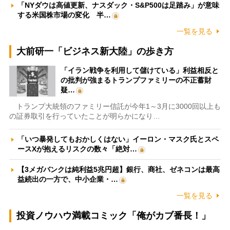
「NYダウは高値更新、ナスダック・S&P500は足踏み」が意味
する米国株市場の変化 半…
一覧を見る
大前研一「ビジネス新大陸」の歩き方
「イラン戦争を利用して儲けている」利益相反と
の批判が強まるトランプファミリーの不正蓄財
疑…
トランプ大統領のファミリー信託が今年1～3月に3000回以上も
の証券取引を行っていたことが明らかになり…
「いつ暴発してもおかしくはない」イーロン・マスク氏とスペ
ースXが抱えるリスクの数々「絶対…
【3メガバンクは純利益5兆円超】銀行、商社、ゼネコンは最高
益続出の一方で、中小企業・…
一覧を見る
投資ノウハウ満載コミック「俺がカブ番長！」