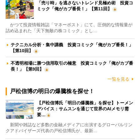
「売り時」を逃さないトレンド見極め術 投資コ
ミック「俺がカブ番長！」【第11回】
かつて投資情報雑誌「マネーポスト」にて、圧倒的な情報量が
詰め込まれた「天下無敵の株コミック」とし…
テクニカル分析・集中講義 投資コミック「俺がカブ番長！」
【第10回】
不透明相場に勝つ信用取引の極意 投資コミック「俺がカブ番
長！」【第9回】
一覧を見る
戸松信博の明日の爆騰株を探せ！
【戸松信博氏「明日の爆騰株」を探せ】トーメン
デバイス：サムスンを通じて世界のAIメモリ需
要…
新聞や雑誌など多数の金融メディアに出演するグローバルリン
クアドバイザーズ代表の戸松信博氏が、最新…