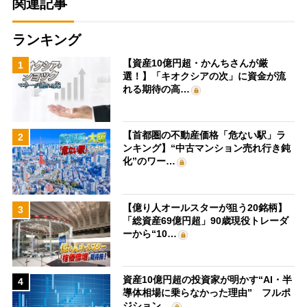
関連記事
ランキング
【資産10億円超・かんちさんが厳
1
選！】「キオクシアの次」に資金が流
れる期待の高…
【首都圏の不動産価格「危ない駅」ラ
2
ンキング】“中古マンション売れ行き鈍
化”のワー…
【億り人オールスターが狙う20銘柄】
3
「総資産69億円超」90歳現役トレーダ
ーから“10…
資産10億円超の投資家が明かす“AI・半
4
導体相場に乗らなかった理由” フルポ
ジション…