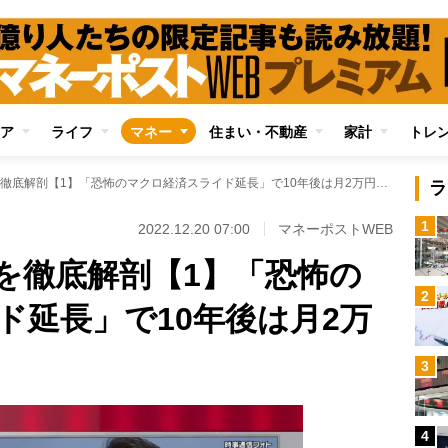
ア
ライフ
マネー
住まい・不動産
家計
トレ
令和の年金大改悪を徹底解剖【1】「恐怖のマクロ経済スライド延長」で10年後は月2万円の減額へ
ラ
1
2022.12.20 07:00
マネーポストWEB
を徹底解剖【1】「恐怖の
2
ド延長」で10年後は月2万
3
4