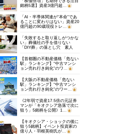
「株価倍増」も期待できる注目
銘柄5選】資産3億円超…
「AI・半導体関連が“本命”であ
ることに変わりはない」資産20
億円超の90歳現役トレ…
「失敗すると取り返しがつかな
い」葬儀社の手を借りない
「DIY葬」の落とし穴 素人
に…
【首都圏の不動産価格「危ない
駅」ランキング】“中古マンシ
ョン売れ行き鈍化”のワ…
【大阪の不動産価格「危ない
駅」ランキング】“中古マンシ
ョン売れ行き鈍化”のワー…
《2年弱で資産17.5倍の元証券
マンが「キオクシア急落で次に
狙う」5銘柄を公開》1…
【キオクシア・ショックの後に
狙う5銘柄】イベント投資家の
億り人・羽根英樹氏が…