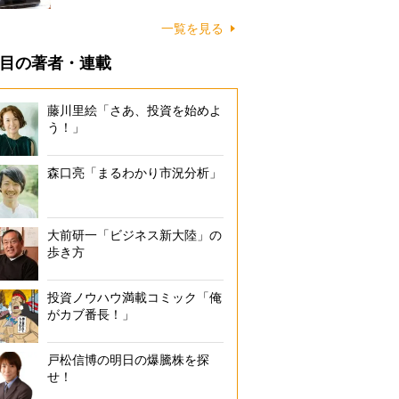
一覧を見る
目の著者・連載
藤川里絵「さあ、投資を始めよ
う！」
森口亮「まるわかり市況分析」
大前研一「ビジネス新大陸」の
歩き方
投資ノウハウ満載コミック「俺
がカブ番長！」
戸松信博の明日の爆騰株を探
せ！