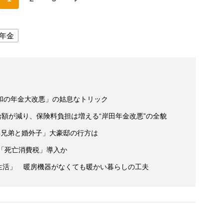
年金
和の年金大改悪」の姑息なトリック
給額が減り、保険料負担は増える“岸田年金改悪”の全貌
4兄弟と婚外子」大豪邸の行方は
「死亡消費税」導入か
円生活」 暖房機器がなくても暖かい暮らしの工夫